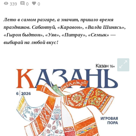
339
0
0
Лето в самом разгаре, а значит, пришло время
праздников. Сабантуй, «Каравон», «Валда Шинясь»,
«Гырон быдтон», «Уяв», «Питрау», «Семык» —
выбирай на любой вкус!