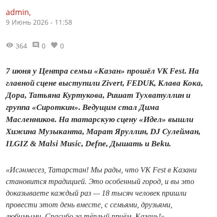
admin,
9 Июнь 2026 - 11:58
364
0
0
7 июня у Центра семьи «Казан» прошёл VK Fest. На
главной сцене выступили Zivert, FEDUK, Клава Кока,
Дора, Татьяна Куртукова, Ришат Тухватуллин и
группа «Сироткин». Ведущим стал Дима
Масленников. На татарскую сцену «Идел» вышли
Хижина Музыканта, Марат Яруллин, DJ Сулейман,
ILGIZ & Malsi Music, Defne, Дышать и Beku.
«Исәнмесез, Татарстан! Мы рады, что VK Fest в Казани
становится традицией. Это особенный город, и вы это
доказываете каждый раз — 18 тысяч человек пришли
провести этот день вместе, с семьями, друзьями,
любимыми. Спасибо за тёплый приём, Казань!»,
—