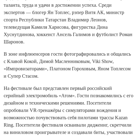
таланта, труда и удачи в достижении успеха. Среди
экспертов — блогер Ян Топлес, рэпер Витя АК, министр
спорта Республики Татарстан Владимир Леонов,
телеведущая Камиля Харисова, фигуристка Дина
Хуснутдинова, хоккеист Ансель Галимов и футболист Роман
Шаронов.
В зоне инфлюенсеров гости фотографировались и общались
с Клавой Кокой, Димой Масленниковым, Viki Show,
«Импровизаторами», Платоном Гороховым, Яном Топлесом
и Супер Стасом.
На фестивале был представлен первый российский
серийный электромобиль «Атом». Гости познакомились с его
дизайном и техническими решениями. Посетители
опробовали VR-тренажёры с симуляторами вождения и
возможностью почувствовать себя пилотами трассы Kazan
Ring. Посетители фестиваля осваивали диджеинг, скретчили
на виниловом проигрывателе и создавали биты, участвовали