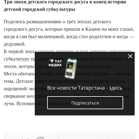
Три эпохи детского городского досуга и конец истории
детской городской субкультуры
Поделюсь размышлениями о трёх эпохах детского
городского досуга, которые прошли в Казани на моих глазах,
когда я сам был мальчишкой, когда стал родителем и когда —
дедушкой.
К первой эпохе отношу, конечно, и всю детскую городскую
субкультуру прошлых веков, хотя я описал только конец этой
эпохи, который застал именно в детском возрасте.
Места обитания детей и светлые радости детства — важная
тема. Детские парки теперь превратились в места острых
Все новости Татарстана - здесь
ощущений: монстры в потёмках, закладывающий уши звук,
сверкание неоновых вспышек и пронизывающие лазерные
Подписаться
лучи. Вспоминаю совсем другое — хорошее.