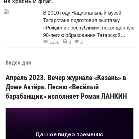
на красный флаг.
В 2010 году Национальный музей
Татарстана подготовил выставку
«Рождение республики», посвящённую
90-летию образования Татарской
5256
0
2
Автономной Социалистической
Советской Республики, историческому
развитию Татарстана. Эти и другие
Видео дня
реликвии можно увидеть в новой
экспозиции музея, построенной к 100-
Апрель 2023. Вечер журнала «Казань» в
летию ТАССР.
Доме Актёра. Песню «Весёлый
барабанщик» исполняет Роман ЛАНКИН