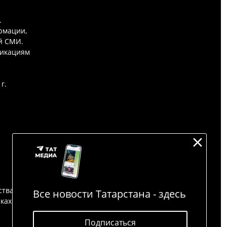
.
рмации,
й СМИ.
никациям
г.
ства
Все новости Татарстана - здесь
йках
Подписаться