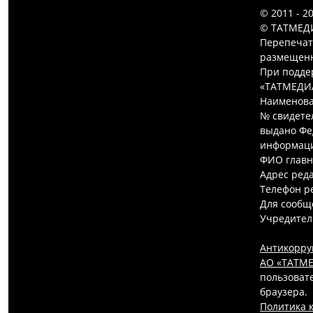
© 2011 - 2
© ТАТМЕДИ
Перепечат
размещенн
При подде
«ТАТМЕДИ
Наименова
№ свидетел
выдано Фе
информаци
ФИО главн
Адрес редак
Телефон ре
Для сообщ
Учредител
Антикорру
АО «ТАТМЕ
пользовате
браузера.
Политика 