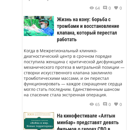
64
0
0
Жизнь на кону: борьба с
тромбами и восстановление
клапана, который перестал
работать
Когда в Межрегиональный клинико-
диагностический центр в срочном порядке
поступила женщина с критической дисфункцией
механического протеза в митральной позиции —
створки искусственного клапана заклинило
тромботическими массами, и он перестал
функционировать — каждое сокращение сердца
могло стать последним. Единственным шансом
на спасение стала экстренная операция.
65
0
0
На кинофестивале «Алтын
минбар» представят девять
фильмов о героях СВО в