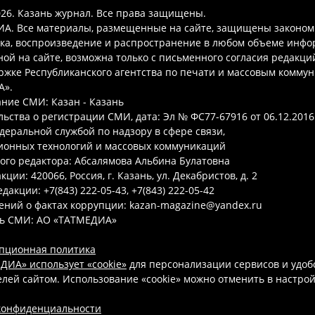
026. Казань журнал. Все права защищены.
А. Все материалы, размещенные на сайте, защищены законом
ка, воспроизведение и распространение в любом объеме инфо
ой на сайте, возможна только с письменного согласия редакци
ржке Республиканского агентства по печати и массовым комму
А».
ние СМИ: Казан - Казань
ьства о регистрации СМИ, дата: Эл № ФС77-67916 от 06.12.2016 
деральной службой по надзору в сфере связи,
онных технологий и массовых коммуникаций
ого редактора: Абсалямова Альбина Булатовна
ции: 420066, Россия, г. Казань, ул. Декабристов, д. 2
дакции: +7(843) 222-05-43, +7(843) 222-05-42
ений о фактах коррупции: kazan-magazine@yandex.ru
ь СМИ: АО «ТАТМЕДИА»
пционная политика
ДИА» использует «cookie»
для персонализации сервисов и удоб
лей сайтом. Использование «cookie» можно отменить в настро
конфиденциальности