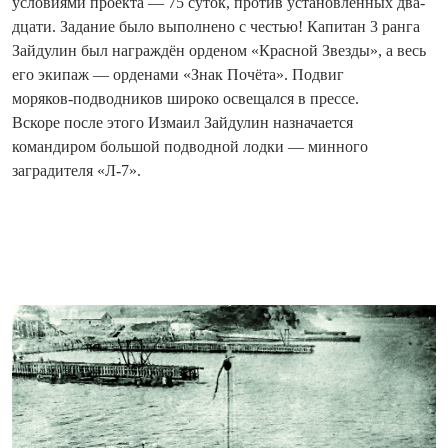
условиями проекта — 75 су­ток, против установленных два­
дцати. Задание было выполнено с честью! Капитан 3 ранга
Зай­дулин был награждён орденом «Красной Звезды», а весь
его экипаж — орденами «Знак Почёта». Подвиг
моряков‑подводников широко освещался в прессе.
Вскоре после этого Измаил Зай­дулин назначается
командиром большой подводной лодки — минного
заградителя «Л-7».