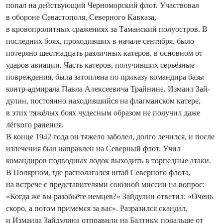
попал на действующий Черноморский флот. Участвовал
в обороне Севастополя, Северного Кавказа,
в кровопролитных сражениях за Таманский полуостров. В
последних боях, проходивших в начале сентября, было
потеряно шестнадцать различных катеров, в основном от
ударов авиации. Часть катеров, получивших ­серьёзные
повреждения, была затоплена по приказу командира базы
контр-адмирала Павла Алексеевича Трайнина. Измаил Зай­
дулин, постоянно находившийся на флагманском катере,
в этих тяжёлых боях чудесным образом не получил даже
лёгкого ранения.
В конце 1942 года он тяжело заболел, долго лечился, и после
излечения был направлен на Северный флот. Учил
командиров подводных лодок выходить в торпедные атаки.
В Полярном, где располагался штаб Северного флота,
на встрече с представителями союзной миссии на вопрос:
«Когда же вы разобьёте немцев?» Зайдулин ответил: «Очень
скоро, а потом примемся за вас». Разразился скандал,
и Измаила Зайдулина отправили на Балтику, подальше от