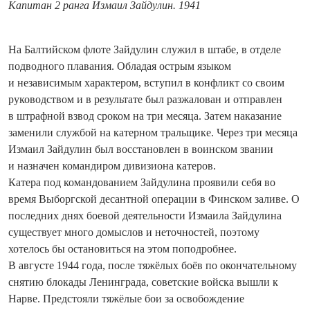
Капитан 2 ранга Измаил Зайдулин. 1941
На Балтийском флоте Зайдулин служил в штабе, в отделе
подводного плавания. Обладая острым языком
и независимым характером, вступил в конфликт со своим
руководством и в результате был разжалован и отправлен
в штрафной взвод сроком на три месяца. Затем наказание
заменили службой на катерном тральщике. Через три месяца
Измаил Зайдулин был восстановлен в воинском звании
и назначен командиром дивизиона катеров.
Катера под командованием Зай­дулина проявили себя во
время Выборгской десантной операции в Финском заливе. О
последних днях боевой деятельности Измаила Зайдулина
существует много домыслов и неточностей, поэтому
хотелось бы остановиться на этом поподробнее.
В августе 1944 года, после тяжёлых боёв по окончательному
снятию блокады Ленинграда, советские войска вышли к
Нарве. Предстояли тяжёлые бои за освобождение