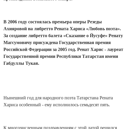
В 2006 году состоялась премьера оперы Резеды
Ахияровой на либретто Рената Хариса «Любовь поэта».
За со­здание либретто балета «Сказание о Йусуфе» Ренату
Магсумовичу присуждена Государственная премия
Российской Федерации за 2005 год. Ренат Харис - лауреат
Государственной премии Респуб­лики Татарстан имени
Габдуллы Тукая.
Нынешний год для народного поэта Татарстана Рената
Хариса особенный - ему исполнилось семьдесят пять.
К многочисленным поздравлениям с этой датой решился