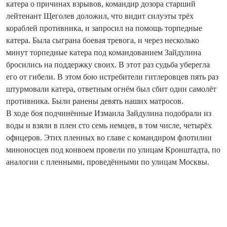
катера о причинах взрывов, командир дозора старший
лейтенант Щеголев доложил, что видит силуэты трёх
кораблей противника, и запросил на помощь торпедные
катера. Была сыграна боевая тревога, и через несколько
минут торпедные катера под командованием Зайдулина
бросились на поддержку своих. В этот раз судьба уберегла
его от гибели. В этом бою истребители гитлеровцев пять раз
штурмовали катера, ответным огнём был сбит один самолёт
противника. Были ранены девять наших матросов.
В ходе боя подчинённые Измаила Зайдулина подобрали из
воды и взяли в плен сто семь немцев, в том числе, четырёх
офицеров. Этих пленных во главе с командиром флотилии
миноносцев под конвоем провели по улицам Кронштадта, по
аналогии с пленными, проведёнными по улицам Москвы.