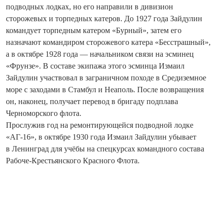
подводных лодках, но его направили в дивизион
сторожевых и торпедных катеров. До 1927 года Зайдулин
командует торпедным катером «Бурный», затем его
назначают командиром сторожевого катера «Бесстрашный»,
а в октябре 1928 года — начальником связи на эсминец
«Фрунзе». В составе экипажа этого эсминца Измаил
Зайдулин участвовал в заграничном походе в Средиземное
море с заходами в Стамбул и Неаполь. После возвращения
он, наконец, получает перевод в бригаду подплава
Черноморского флота.
Прослужив год на ремонтирующейся подводной лодке
«АГ-16», в октябре 1930 года Измаил Зай­дулин убывает
в Ленинград для учёбы на спецкурсах командного состава
Рабоче-Крестьянского Красного Флота.