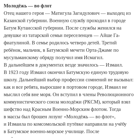
Молодёжь — во флот
Отец нашего героя — Матигула Загидулович — выходец из
Казанской губернии. Военную службу проходил в городе
Батум Кутаисской губернии. После службы женился на
девушке из татарской семьи переселенцев — Айше Га­
фиатулиной. В семье родилось четверо детей. Третий
ребёнок, мальчик, в Батумской мечети Орта-Джаме по
мусульманскому обряду получил имя Исмагил.
В дальнейшем в документах везде значилось — Измаил.
В 1923 году Измаил окончил Батумскую единую трудовую
школу. Дальнейший выбор профессии сомнений не вызывал:
как и все ребята, выросшие в портовом городе, Измаил не
мыслил себя вне моря. Он вступил в члены Революционного
коммунистического союза молодёжи (РКСМ), который взял
шефство над Красным Военно-Морским флотом. Тогда
в массы был брошен лозунг «Молодёжь — во флот»,
и Измаила по комсомольской путёвке направили на учёбу
в Батумское военно-морское училище. После