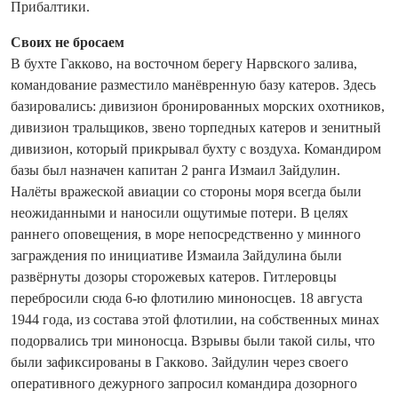
Прибалтики.
Своих не бросаем
В бухте Гакково, на восточном берегу Нарвского залива,
командование разместило манёвренную базу катеров. Здесь
базировались: дивизион бронированных морских охотников,
дивизион тральщиков, звено торпедных катеров и зенитный
дивизион, который прикрывал бухту с воздуха. Командиром
базы был назначен капитан 2 ранга Измаил Зайдулин.
Налёты вражеской авиации со стороны моря всегда были
неожиданными и наносили ощутимые потери. В целях
раннего оповещения, в море непосредственно у минного
заграждения по инициативе Измаила Зайдулина были
развёрнуты дозоры сторожевых катеров. Гитлеровцы
перебросили сюда 6-ю флотилию миноносцев. 18 августа
1944 года, из состава этой флотилии, на собственных минах
подорвались три миноносца. Взрывы были такой силы, что
были зафиксированы в Гакково. Зайдулин через своего
оперативного дежурного запросил командира дозорного