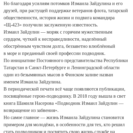
Но благодаря усилиям потомков Измаила Зайдулина и его
друзей, при растущей поддержке ветеранов флота, татарской
общественности, история жизни и подвига командира
«Щ-423» получили заслуженную известность.
Измаил Зайдулин — моряк с горячим мужественным
сердцем, чуткий к несправедливости, наделённый
обострённым чувством долга, беззаветно влюблённый
в море и преданный своей профессии подводник.
По инициативе Постоянного представительства Республики
Татарстан в Санкт-Петербурге и Ленинградской области
один из безымянных мысов в Финском заливе назван
именем Измаила Зайдулина.
В периодической печати всё чаще появляются публикации,
посвящённые герою-подводнику. В 2018 году вышла в свет
книга Шамиля Насерова «Подводник Измаил Зайдулин —
возвращение из забвения».
Но самое главное — жизнь Измаила Зайдулина становится
примером для молодёжи, в особенности для тех, кто решил
стать подводником и посвятить свою жизнь службе на