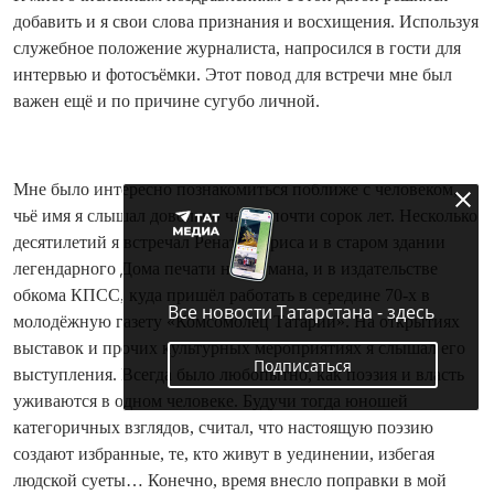
добавить и я свои слова признания и восхищения. Используя
служебное положение журналиста, напросился в гости для
интервью и фотосъёмки. Этот повод для встречи мне был
важен ещё и по причине сугубо личной.
Мне было интересно познакомиться поближе с человеком,
чьё имя я слышал довольно часто почти сорок лет. Несколько
десятилетий я встречал Рената Хариса и в старом здании
легендарного Дома печати на Баумана, и в издательстве
обкома КПСС, куда пришёл работать в середине 70-х в
Все новости Татарстана - здесь
молодёжную газету «Комсомолец Татарии». На открытиях
выставок и прочих культурных мероприятиях я слышал его
Подписаться
выступления. Всегда было любопытно, как поэзия и власть
уживаются в одном человеке. Будучи тогда юношей
категоричных взглядов, считал, что настоящую поэзию
создают избранные, те, кто живут в уединении, избегая
людской суеты… Конечно, время внесло поправки в мой