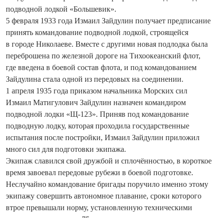
подводной лодкой «Большевик».
5 февраля 1933 года Измаил Зайдулин получает предписание
принять командование подводной лодкой, строящейся
в городе Николаеве. Вместе с другими новая подлодка была
переброшена по железной дороге на Тихоокеанский флот,
где введена в боевой состав флота, и под командованием
Зай­дулина стала одной из передовых на соединении.
1 апреля 1935 года приказом начальника Морских сил
Измаил Матигулович Зайдулин назначен командиром
подводной лодки «Щ-123». Приняв под командование
подводную лодку, которая проходила государственные
испытания после постройки, Измаил Зайдулин приложил
много сил для подготовки экипажа.
Экипаж славился свой дружбой и сплочённостью, в короткое
время завоевал передовые рубежи в боевой подготовке.
Неслучайно командование бригады поручило именно этому
экипажу совершить автономное плавание, сроки которого
втрое превышали норму, установленную техническими