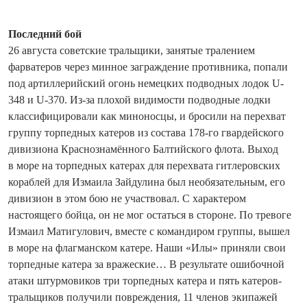
Последний бой
26 августа советские тральщики, занятые тралением
фарватеров через минное заграждение противника, попали
под артиллерийский огонь немецких подвод­ных лодок U-
348 и U-370. Из-за плохой видимости подводные лодки
классифицировали как миноносцы, и бросили на перехват
группу торпедных катеров из состава 178‑го гвардейского
дивизиона Красно­знамённого Балтийского флота. Выход
в море на торпедных катерах для перехвата гитлеровских
кораблей для Измаила Зайдулина был необязательным, его
дивизион в этом бою не участвовал. С характером
настоящего бойца, он не мог остаться в стороне. По тревоге
Измаил Матигулович, вместе с командиром группы, вышел
в море на флагманском катере. Наши «Илы» приняли свои
торпедные катера за вражеские… В результате ошибочной
атаки штурмовиков три торпедных катера и пять катеров-
тральщиков получили повреждения, 11 членов экипажей