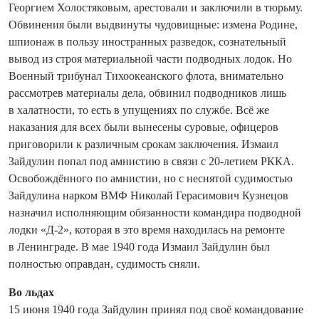
Георгием Холостяковым, арестовали и заключили в тюрьму.
Обвинения были выдвинуты чудовищные: измена Родине,
шпионаж в пользу иностранных разведок, сознательный
вывод из строя материальной части подводных лодок. Но
Военный трибунал Тихоокеанского флота, внимательно
рассмотрев материалы дела, обвинил подводников лишь
в халатности, то есть в упущениях по службе. Всё же
наказания для всех были вынесены суровые, офицеров
приговорили к различным срокам заключения. Измаил
Зайдулин попал под амнистию в связи с 20-летием РККА.
Освобождённого по амнистии, но с неснятой судимостью
Зай­дулина нарком ВМФ Николай Герасимович Кузнецов
назначил исполняющим обязанности командира подводной
лодки «Д-2», которая в это время находилась на ремонте
в Ленинграде. В мае 1940 года Измаил Зайдулин был
полностью оправдан, судимость сняли.
Во льдах
15 июня 1940 года Зайдулин принял под своё командование