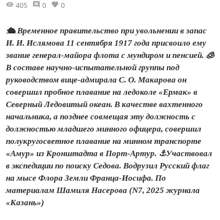
405
0
0
🛳️ Временное правительство при увольнении в запас
И. И. Ислямова 11 сентября 1917 года присвоило ему
звание генерал-майора флота с мундиром и пенсией. 🧊
В составе научно-испытательной группы под
руководством вице-адмирала С. О. Макарова он
совершил пробное плавание на ледоколе «Ермак» в
Северный Ледовитый океан. В качестве вахтенного
начальника, а позднее совмещая эту должность с
должностью младшего минного офицера, совершил
полукругосветное плавание на минном транспорте
«Амур» из Кронштадта в Порт-Артур. ⚓️Участвовал
в экспедиции по поиску Седова. Водрузил Русский флаг
на мысе Флора Земли Франца-Иосифа. По
материалам Шамиля Насерова (N7, 2025 журнала
«Казань»)