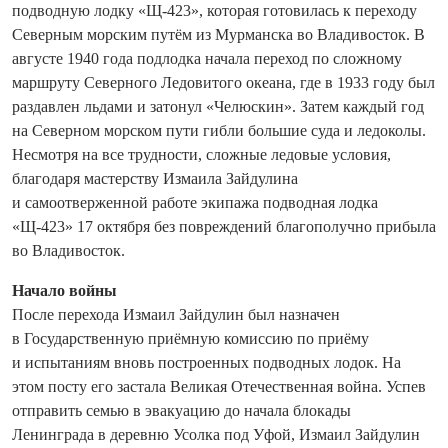
подводную лодку «Щ-423», которая готовилась к переходу
Северным морским путём из Мурманска во Владивосток. В
августе 1940 года подлодка начала переход по сложному
маршруту Северного Ледовитого океана, где в 1933 году был
раздавлен льдами и затонул «Челюскин». Затем каждый год
на Северном морском пути гибли большие суда и ледоколы.
Несмотря на все трудности, сложные ледовые условия,
благодаря мастерству Измаила Зайдулина
и самоотверженной работе экипажа подводная лодка
«Щ-423» 17 октября без повреждений благополучно прибыла
во Владивосток.
Начало войны
После перехода Измаил Зай­дулин был назначен
в Государственную приёмную комиссию по приёму
и испытаниям вновь построенных подводных лодок. На
этом посту его застала Великая Отечественная война. Успев
отправить семью в эвакуацию до начала блокады
Ленинграда в деревню Усолка под Уфой, Измаил Зай­дулин