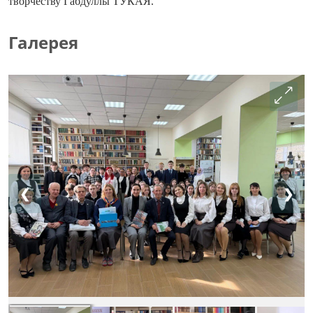
творчеству Габдуллы ТУКАЯ.
Галерея
❮
❯