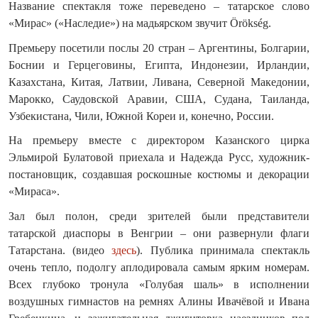
Название спектакля тоже переведено – татарское слово
«Мирас» («Наследие») на мадьярском звучит Örökség.
Премьеру посетили послы 20 стран – Аргентины, Болгарии,
Боснии и Герцеговины, Египта, Индонезии, Ирландии,
Казахстана, Китая, Латвии, Ливана, Северной Македонии,
Марокко, Саудовской Аравии, США, Судана, Таиланда,
Узбекистана, Чили, Южной Кореи и, конечно, России.
На премьеру вместе с директором Казанского цирка
Эльмирой Булатовой приехала и Надежда Русс, художник-
постановщик, создавшая роскошные костюмы и декорации
«Мираса».
Зал был полон, среди зрителей были представители
татарской диаспоры в Венгрии – они развернули флаги
Татарстана. (видео
здесь
). Публика принимала спектакль
очень тепло, подолгу аплодировала самым ярким номерам.
Всех глубоко тронула «Голубая шаль» в исполнении
воздушных гимнастов на ремнях Алины Ивачёвой и Ивана