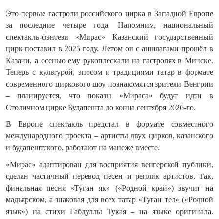
Это первые гастроли российского цирка в Западной Европе
за последние четыре года. Напомним, национальный
спектакль-фэнтези «Мирас» Казанский государственный
цирк поставил в 2025 году. Летом он с аншлагами прошёл в
Казани, а осенью ему рукоплескали на гастролях в Минске.
Теперь с культурой, эпосом и традициями татар в формате
современного циркового шоу познакомятся зрители Венгрии
– планируется, что показы «Мираса» будут идти в
Столичном цирке Будапешта до конца сентября 2026-го.
В Европе спектакль предстал в формате совместного
международного проекта – артисты двух цирков, казанского
и будапештского, работают на манеже вместе.
«Мирас» адаптирован для восприятия венгерской публики,
сделан частичный перевод песен и реплик артистов. Так,
финальная песня «Туган як» («Родной край») звучит на
мадьярском, а знаковая для всех татар «Туган тел» («Родной
язык») на стихи Габдуллы Тукая – на языке оригинала.