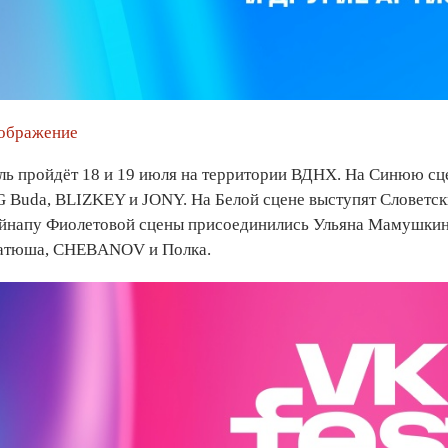
зображение
ль пройдёт 18 и 19 июля на территории ВДНХ. На Синюю сц
G Buda, BLIZKEY и JONY. На Белой сцене выступят Словетск
 лайнапу Фиолетовой сцены присоединились Ульяна Мамушк
Катюша, CHEBANOV и Полка.