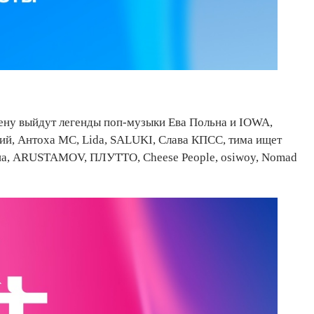
ену выйдут легенды поп-музыки Ева Польна и IOWA,
ий, Антоха МС, Lida, SALUKI, Слава КПСС, тима ищет
ина, ARUSTAMOV, ПЛУТТО, Cheese People, osiwoy, Nomad