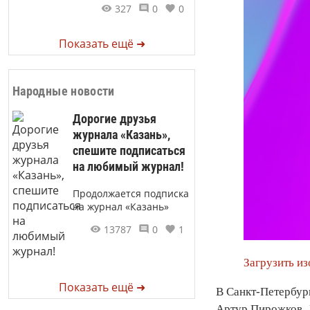
327
0
0
Показать ещё ➜
Народные новости
Дорогие друзья
журнала «Казань»,
спешите подписаться
на любимый журнал!
Продолжается подписка
на журнал «Казань»
13787
0
1
Загрузить и
Показать ещё ➜
В Санкт-Петербург
Артур Пирожков. Д