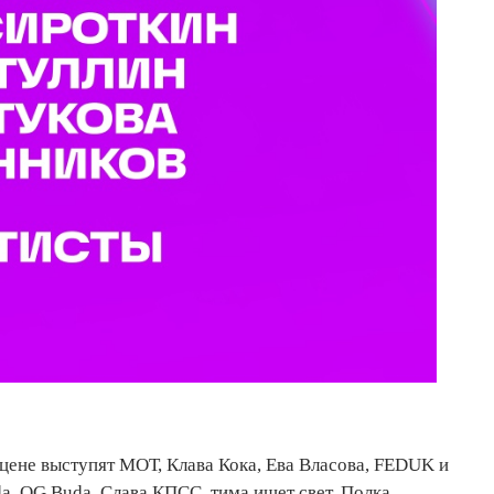
сцене выступят МОТ, Клава Кока, Ева Власова, FEDUK и
a, OG Buda, Слава КПСС, тима ищет свет, Полка,