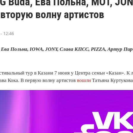
G Buda, Ева Польна, МОТ, JON
вторую волну артистов
- 12:46
 Ева Польна, IOWA, JONY, Слава КПСС, PIZZA, Артур Пир
стивальный тур в Казани 7 июня у Центра семьи «Казан». К
ава Кока. В первую волну артистов
вошли
Татьяна Куртукова,