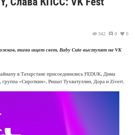
Y, Слава КПСС: VK Fest
342
0
0
ожков, тима ищет свет, Baby Cute выступят на VK
 лайнапу в Татарстане присоединились FEDUK, Дима
 группа «Сироткин», Ришат Тухватуллин, Дора и Zivert.