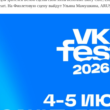
eart. На Фиолетовую сцену выйдут Ульяна Мамушкина, ARU