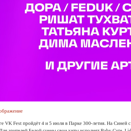
зображение
е VK Fest пройдёт 4 и 5 июля в Парке 300-летия. На Синей 
ля зрителей Белой сцены свои хиты исполнят Baby Cute, Lid