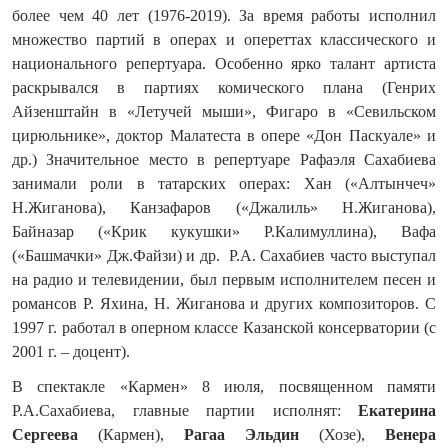
более чем 40 лет (1976-2019). За время работы исполнил
множество партий в операх и опереттах классического и
национального репертуара. Особенно ярко талант артиста
раскрывался в партиях комического плана (Генрих
Айзенштайн в «Летучей мыши», Фигаро в «Севильском
цирюльнике», доктор Малатеста в опере «Дон Паскуале» и
др.) Значительное место в репертуаре Рафаэля Сахабиева
занимали роли в татарских операх: Хан («Алтынчеч»
Н.Жиганова), Канзафаров («Джалиль» Н.Жиганова),
Байназар («Крик кукушки» Р.Калимуллина), Вафа
(«Башмачки» Дж.Файзи) и др. Р.А. Сахабиев часто выступал
на радио и телевидении, был первым исполнителем песен и
романсов Р. Яхина, Н. Жиганова и других композиторов. С
1997 г. работал в оперном классе Казанской консерватории (с
2001 г. – доцент).
В спектакле «Кармен» 8 июля, посвященном памяти
Р.А.Сахабиева, главные партии исполнят:
Екатерина
Сергеева
(Кармен),
Рагаа
Эльдин
(Хозе),
Венера