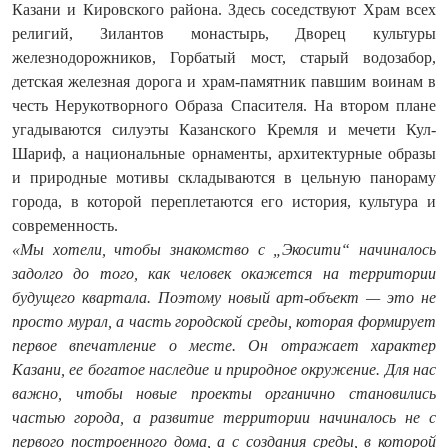
Казани и Кировского района. Здесь соседствуют Храм всех
религий, Зилантов монастырь, Дворец культуры
железнодорожников, Горбатый мост, старый водозабор,
детская железная дорога и храм-памятник павшим воинам в
честь Нерукотворного Образа Спасителя. На втором плане
угадываются силуэты Казанского Кремля и мечети Кул-
Шариф, а национальные орнаменты, архитектурные образы
и природные мотивы складываются в цельную панораму
города, в которой переплетаются его история, культура и
современность.
«Мы хотели, чтобы знакомство с „Экосити“ начиналось
задолго до того, как человек окажется на территории
будущего квартала. Поэтому новый арт-объект — это не
просто мурал, а часть городской среды, которая формирует
первое впечатление о месте. Он отражает характер
Казани, ее богатое наследие и природное окружение. Для нас
важно, чтобы новые проекты органично становились
частью города, а развитие территории начиналось не с
первого построенного дома, а с создания среды, в которой