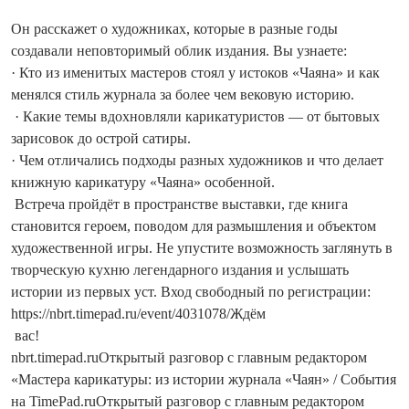
Он расскажет о художниках, которые в разные годы
создавали неповторимый облик издания. Вы узнаете:
· Кто из именитых мастеров стоял у истоков «Чаяна» и как
менялся стиль журнала за более чем вековую историю.
· Какие темы вдохновляли карикатуристов — от бытовых
зарисовок до острой сатиры.
· Чем отличались подходы разных художников и что делает
книжную карикатуру «Чаяна» особенной.
Встреча пройдёт в пространстве выставки, где книга
становится героем, поводом для размышления и объектом
художественной игры. Не упустите возможность заглянуть в
творческую кухню легендарного издания и услышать
истории из первых уст. Вход свободный по регистрации:
https://nbrt.timepad.ru/event/4031078/Ждём
вас!
nbrt.timepad.ruОткрытый разговор с главным редактором
«Мастера карикатуры: из истории журнала «Чаян» / События
на TimePad.ruОткрытый разговор с главным редактором