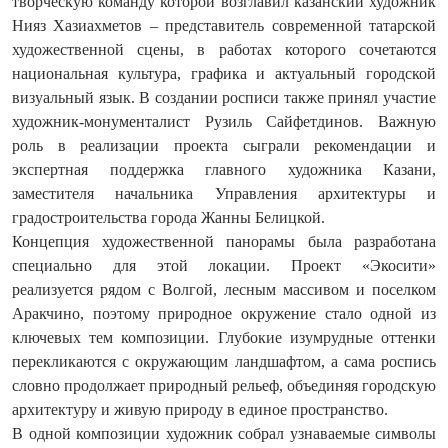
творческую команду которой возглавил казанский художник
Нияз Хазиахметов – представитель современной татарской
художественной сцены, в работах которого сочетаются
национальная культура, графика и актуальный городской
визуальный язык. В создании росписи также принял участие
художник-монументалист Рузиль Сайфетдинов. Важную
роль в реализации проекта сыграли рекомендации и
экспертная поддержка главного художника Казани,
заместителя начальника Управления архитектуры и
градостроительства города Жанны Белицкой.
Концепция художественной панорамы была разработана
специально для этой локации. Проект «Экосити»
реализуется рядом с Волгой, лесным массивом и поселком
Аракчино, поэтому природное окружение стало одной из
ключевых тем композиции. Глубокие изумрудные оттенки
перекликаются с окружающим ландшафтом, а сама роспись
словно продолжает природный рельеф, объединяя городскую
архитектуру и живую природу в единое пространство.
В одной композиции художник собрал узнаваемые символы