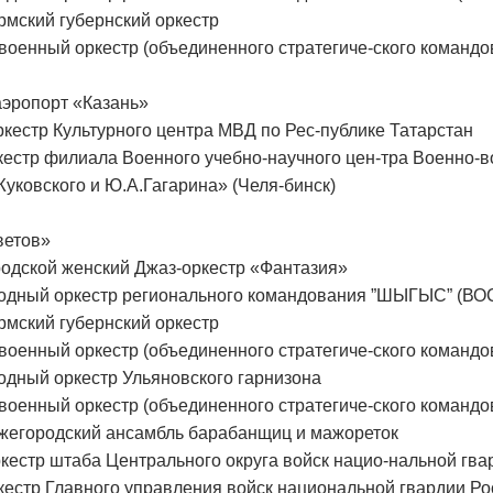
мский губернский оркестр
оенный оркестр (объединенного стратегиче-ского командов
эропорт «Казань»
стр Культурного центра МВД по Рес-публике Татарстан
стр филиала Военного учебно-научного цен-тра Военно-
уковского и Ю.А.Гагарина» (Челя-бинск)
ветов»
одской женский Джаз-оркестр «Фантазия»
дный оркестр регионального командования ”ШЫГЫС” (ВОС
мский губернский оркестр
оенный оркестр (объединенного стратегиче-ского командов
дный оркестр Ульяновского гарнизона
оенный оркестр (объединенного стратегиче-ского командов
егородский ансамбль барабанщиц и мажореток
стр штаба Центрального округа войск нацио-нальной гва
стр Главного управления войск национальной гвардии Ро