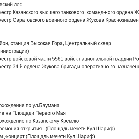
вский лес
стр Казанского высшего танкового команд-ного ордена 
стр Саратовского военного ордена Жукова Краснознаменн
йон, станция Высокая Гора, Центральный сквер
министрации)
стр войсковой части 5561 войск национальной гвардии Ро
стр 34-й ордена Жукова бригады оперативно-го назначен
хождение по ул.Баумана
е на Площади Первого Мая
хождение по Казанскому Кремлю
емония открытия (Площадь мечети Кул Шариф)
ц-концерт (Площадь мечети Кул Шариф)