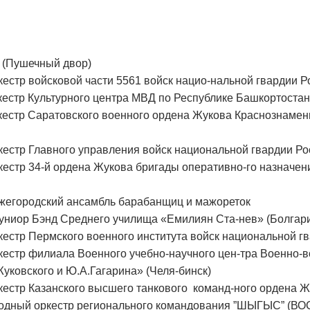
 (Пушечный двор)
тр войсковой части 5561 войск нацио-нальной гвардии Ро
стр Культурного центра МВД по Республике Башкортостан
стр Саратовского военного ордена Жукова Краснознаменн
стр Главного управления войск национальной гвардии Ро
стр 34-й ордена Жукова бригады оперативно-го назначен
егородский ансамбль барабанщиц и мажореток
ниор Бэнд Среднего училища «Емилиян Ста-нев» (Болгар
стр Пермского военного института войск национальной г
естр филиала Военного учебно-научного цен-тра Военно-
уковского и Ю.А.Гагарина» (Челя-бинск)
стр Казанского высшего танкового команд-ного ордена 
дный оркестр регионального командования ”ШЫГЫС” (ВОС