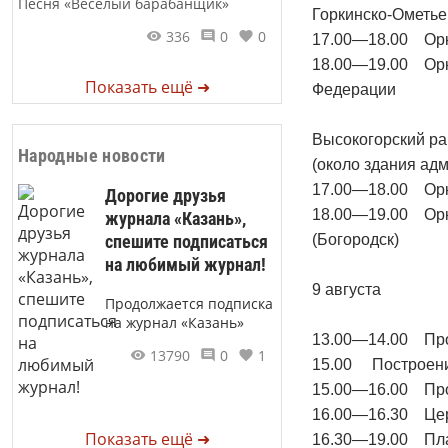
Песня «Веселый барабанщик»
Горкинско-Ометье
336
0
0
17.00—18.00 Орке
18.00—19.00 Орке
Показать ещё ➜
Федерации
Высокогорский ра
Народные новости
(около здания ад
17.00—18.00 Орке
Дорогие друзья
18.00—19.00 Орке
журнала «Казань»,
спешите подписаться
(Богородск)
на любимый журнал!
9 августа
Продолжается подписка
на журнал «Казань»
13.00—14.00 Про
13790
0
1
15.00 Построени
15.00—16.00 Про
16.00—16.30 Цер
Показать ещё ➜
16.30—19.00 Пла