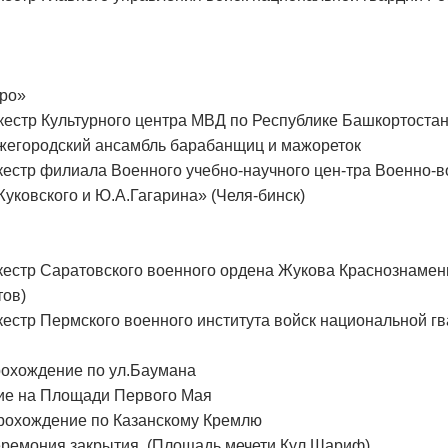
еро»
стр Культурного центра МВД по Республике Башкортостан
егородский ансамбль барабанщиц и мажореток
стр филиала Военного учебно-научного цен-тра Военно-
уковского и Ю.А.Гагарина» (Челя-бинск)
стр Саратовского военного ордена Жукова Краснознаменн
тов)
стр Пермского военного института войск национальной г
хождение по ул.Баумана
е на Площади Первого Мая
хождение по Казанскому Кремлю
емония закрытия (Площадь мечети Кул Шариф)