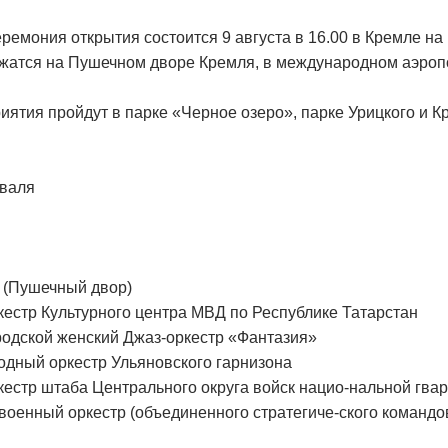
ремония открытия состоится 9 августа в 16.00 в Кремле н
жатся на Пушечном дворе Кремля, в международном аэропо
иятия пройдут в парке «Черное озеро», парке Урицкого и К
валя
 (Пушечный двор)
стр Культурного центра МВД по Республике Татарстан
одской женский Джаз-оркестр «Фантазия»
дный оркестр Ульяновского гарнизона
стр штаба Центрального округа войск нацио-нальной гвар
оенный оркестр (объединенного стратегиче-ского командов