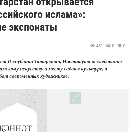
тарстан открывается
ссийского ислама»:
ие экспонаты
481
0
0
узея Республики Татарстан, Института исследования
скому искусству и месту садов в культуре, а
абот современных художников.