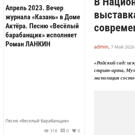
В Нацио
Апрель 2023. Вечер
выставка
журнала «Казань» в Доме
современ
Актёра. Песню «Весёлый
барабанщик» исполняет
Роман ЛАНКИН
admin,
7 Май 2026 
«Райский сад: и
стрит-арта, Муз
экспозиция состо
Песня «Веселый барабанщик»
318
0
0