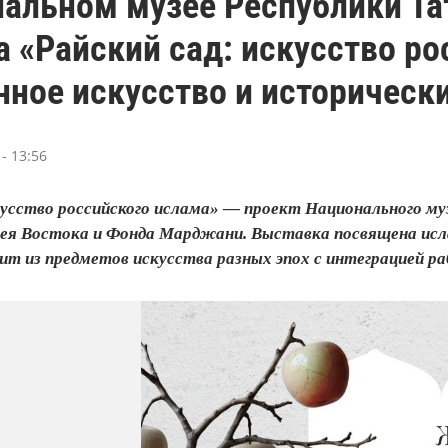
нальном музее Республики Та
 «Райский сад: искусство ро
ное искусство и историческ
- 13:56
скусство российского ислама» — проект Национального м
ея Востока и Фонда Марджани. Выставка посвящена ислам
ит из предметов искусства разных эпох с интеграцией р