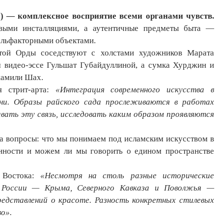
) — комплексное восприятие всеми органами чувств.
овыми инсталляциями, а аутентичные предметы быта —
ольфакторными объектами.
той Орды соседствуют с холстами художников Марата
 видео-эссе Гульшат Губайдуллиной, а сумка Хурджин и
жамили Шах.
я стрит-арта:
«Интеграция современного искусства в
ни. Образы райского сада прослеживаются в работах
авать эту связь, исследовать каким образом проявляются
на вопросы: что мы понимаем под исламским искусством в
енности и можем ли мы говорить о едином пространстве
я Востока:
«Несмотря на столь разные исторические
ой России — Крыма, Северного Кавказа и Поволжья —
едставлений о красоте. Разность конкретных стилевых
о».