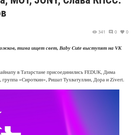
ов
341
0
0
ожков, тима ищет свет, Baby Cute выступят на VK
 лайнапу в Татарстане присоединились FEDUK, Дима
 группа «Сироткин», Ришат Тухватуллин, Дора и Zivert.