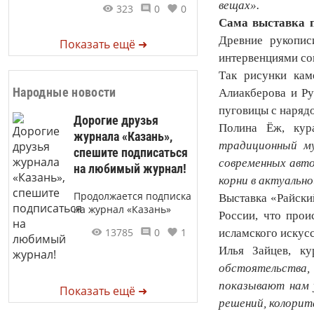
вещах».
323
0
0
Сама выставка п
Древние рукопис
Показать ещё ➜
интервенциями со
Так рисунки кам
Народные новости
Алиакберова и Ру
пуговицы с наряд
Дорогие друзья
Полина Ёж, кура
журнала «Казань»,
традиционный му
спешите подписаться
современных авто
на любимый журнал!
корни в актуально
Продолжается подписка
Выставка «Райски
на журнал «Казань»
России, что прои
13785
0
1
исламского искусс
Илья Зайцев, ку
обстоятельства,
показывают нам 
Показать ещё ➜
решений, колорит