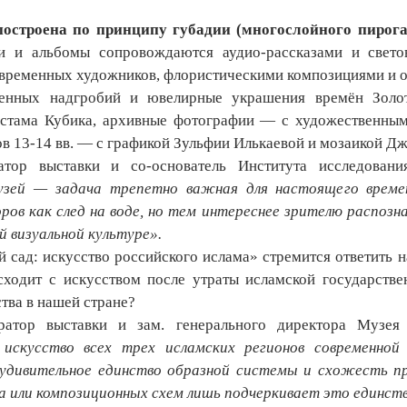
остроена по принципу губадии (многослойного пирога
и и альбомы сопровождаются аудио-рассказами и свет
временных художников, флористическими композициями и 
енных надгробий и ювелирные украшения времён Золо
стама Кубика, архивные фотографии — с художественным
ов 13-14 вв. — с графикой Зульфии Илькаевой и мозаикой Д
тор выставки и со-основатель Института исследовани
зей — задача трепетно важная для настоящего време
ров как след на воде, но тем интереснее зрителю распозн
й визуальной культуре».
й сад: искусство российского ислама» стремится ответить 
сходит с искусством после утраты исламской государств
тва в нашей стране?
ратор выставки и зам. генерального директора Музе
 искусство всех трех исламских регионов современн
удивительное единство образной системы и схожесть пр
а или композиционных схем лишь подчеркивает это единств