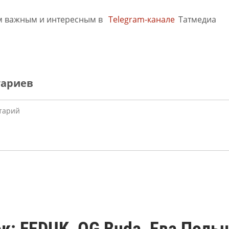
м важным и интересным в
Telegram-канале
Татмедиа
тариев
к: FEDUK, OG Buda, Ева Польн