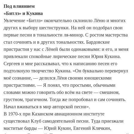
Под влиянием
«Битлз» и Кукина
Увлечение «Битлз» окончательно склонило Лёню и многих
других к выбору шестиструнки. На ней он подобрал свои
первые песни в тональности ля-минор. С ростом мастерства
стал сочинять и в других тональностях. Бардовские
пристрастия у нас с Лёней были одинаковыми: и его, и меня
привлекали спокойные лирические песни Юрия Кукина.
Сергеев и мне рассказывал, что к написанию песен его
подтолкнуло творчество Кукина. «Он буквально перевернул
моё сознание, — делился Лёня своими юношескими
пристрастиями. — Я понял, что простыми, обычными
словами можно говорить обо всём на свете — смешном,
грустном, трагичном. Тогда же попробовал и сам сочинять.
Начал вживаться в мир авторской песни».
В 1970-х при Казанском авиационном институте
существовал Клуб самодеятельной песни. Туда приезжали
маститые барды — Юрий Кукин, Евгений Клячкин,