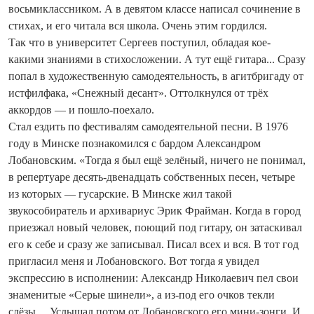
восьмиклассником. А в девятом классе написал сочинение в
стихах, и его читала вся школа. Очень этим гордился.
Так что в университет Сергеев поступил, обладая кое-
какими знаниями в стихосложении. А тут ещё гитара... Сразу
попал в художественную самодеятельность, в агитбригаду от
истфилфака, «Снежный десант». Оттолкнулся от трёх
аккордов — и пошло-поехало.
Стал ездить по фестивалям самодеятельной песни. В 1976
году в Минске познакомился с бардом Александром
Лобановским. «То­гда я был ещё зелёный, ничего не понимал,
в репертуаре десять‑двена­дцать собственных песен, четыре
из которых — гусарские. В Минске жил такой
звукособиратель и архивариус Эрик Фрайман. Когда в город
приезжал новый человек, поющий под гитару, он затаскивал
его к себе и сразу же записывал. Писал всех и вся. В тот год
пригласил меня и Лобановского. Вот тогда я увидел
экспрессию в исполнении: Александр Николаевич пел свои
знаменитые «Серые шинели», а из-под его очков текли
слёзы… Услышал потом от Лобановского его мини-зонги. И