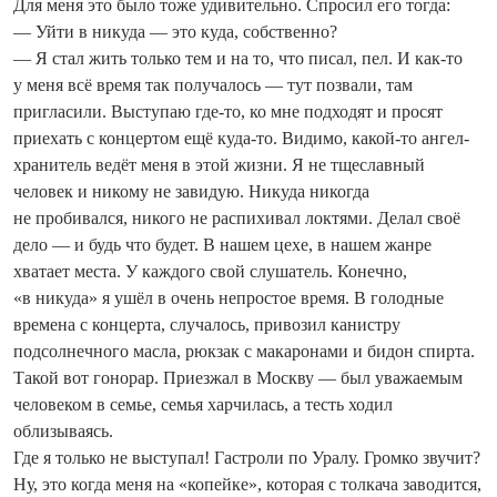
Для меня это было тоже удивительно. Спросил его тогда:
— Уйти в никуда — это куда, собственно?
— Я стал жить только тем и на то, что писал, пел. И как-то
у меня всё время так получалось — тут позвали, там
пригласили. Выступаю где-то, ко мне подходят и просят
приехать с концертом ещё куда‑то. Видимо, какой-то ангел-
хранитель ведёт меня в этой жизни. Я не тщеславный
человек и никому не завидую. Никуда никогда
не пробивался, никого не распихивал локтями. Делал своё
дело — и будь что будет. В нашем цехе, в нашем жанре
хватает места. У каждого свой слушатель. Конечно,
«в никуда» я ушёл в очень непростое время. В голодные
времена с концерта, случалось, привозил канистру
подсолнечного масла, рюкзак с макаронами и бидон спирта.
Такой вот гонорар. Приезжал в Москву — был уважаемым
человеком в семье, семья харчилась, а тесть ходил
облизываясь.
Где я только не выступал! Гастроли по Уралу. Громко звучит?
Ну, это когда меня на «копейке», которая с толкача заводится,