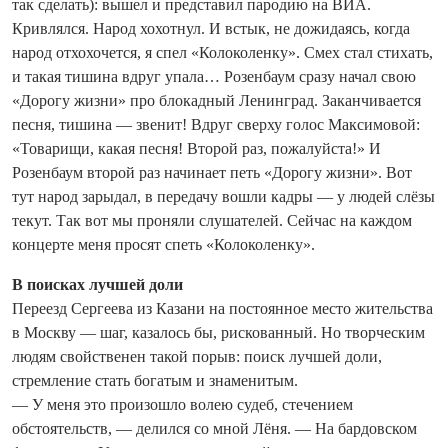
так сделать): вышел и представил пародию на ВИА.
Кривлялся. Народ хохотнул. И встык, не дожидаясь, когда
народ отхохочется, я спел «Колоколенку». Смех стал стихать,
и такая тишина вдруг упала… Розенбаум сразу начал свою
«Дорогу жизни» про блокадный Ленинград. Заканчивается
песня, тишина — звенит! Вдруг сверху голос Максимовой:
«Товарищи, какая песня! Второй раз, пожалуйста!» И
Розенбаум второй раз начинает петь «Дорогу жизни». Вот
тут народ зарыдал, в передачу вошли кадры — у людей слёзы
текут. Так вот мы проняли слушателей. Сейчас на каждом
концерте меня просят спеть «Колоколенку».
В поисках лучшей доли
Переезд Сергеева из Казани на постоянное место жительства
в Москву — шаг, казалось бы, рискованный. Но творческим
людям свойственен такой порыв: поиск лучшей доли,
стремление стать богатым и знаменитым.
— У меня это произошло волею судеб, стечением
обстоятельств, — делился со мной Лёня. — На бардовском