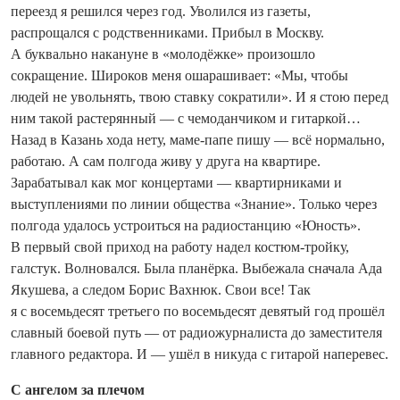
переезд я решился через год. Уволился из газеты,
распрощался с родственниками. Прибыл в Москву.
А буквально накануне в «молодёжке» произошло
сокращение. Широков меня ошарашивает: «Мы, чтобы
людей не увольнять, твою ставку сократили». И я стою перед
ним такой растерянный — с чемоданчиком и гитаркой…
Назад в Казань хода нету, маме-папе пишу — всё нормально,
работаю. А сам полгода живу у друга на квартире.
Зарабатывал как мог концертами — квартирниками и
выступлениями по линии общества «Знание». Только через
полгода удалось устроиться на радиостанцию «Юность».
В первый свой приход на работу надел костюм‑тройку,
галстук. Волновался. Была планёрка. Выбежала сначала Ада
Якушева, а следом Борис Вахнюк. Свои все! Так
я с восемьдесят третьего по восемьдесят девятый год прошёл
славный боевой путь — от радиожурналиста до заместителя
главного редактора. И — ушёл в никуда с гитарой наперевес.
С ангелом за плечом