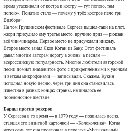
время утаскивали от костра к костру — тут попою, там
попою». Понятно стало — почему у трёх костров пело три
Визбора».
На том Грушинском фестивале Сергеев вышел-таки на плот,
жюри присудило ему третье место, вручило приз — рюкзак,
всё чин‑чинарём. Первое место не присуждали никому.
Второе место занял Яков Коган из Баку. Этот фестиваль
давал многим авторам дорогу в жизнь, а песням —
всероссийскую популярность. Многие любители авторской
песни помнят знаменитое фото с прикреплёнными к удочкам
и веткам микрофонами — записывали. Скажем, Кукин
исполнял новую песню, через три дня она становилась
известна в разных концах страны, начиналось её
победоносное шествие.
Барды против рокеров
У Сергеева в то время — в 1979 го­ду — появилась песня,
ставшая его визитной карточкой — «Колоколенка». Когда
через семь лет она прозвучала в передаче «Музыкальный