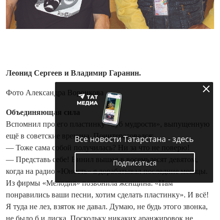
Леонид Сергеев и Владимир Гаранин.
Фото Александра Воронкова
Объединяющая сила
Вспомнил про его пластинку «Зуб мудрости», выпущенную
ещё в советские времена. Поинтересовался:
Все новости Татарстана - здесь
— Тоже сама собой получилась? Ни за что не поверю!
— Представь себе! Винил вышел в восемьдесят девятом,
Подписаться
когда на радио «Юность» я дорабатывал последние месяцы.
Из фирмы «Мелодия» позвонила женщина: «Нам
понравились ваши песни, хотим сделать пластинку». И всё!
Я туда не лез, взяток не давал. Думаю, не будь этого звонка,
не было б и диска. Поскольку никаких аранжировок не