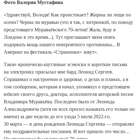
Фото Валерия Мустафина
«Здравствуй, Володя! Как проистекает? Жирны ли лещи по
осени? Черны ли муравьи (это я так, с хит­ринкой, по поводу
предстоящего Муравьёвского 70-летия! Жаль, буду в
Лондоне в это время...). Тут приглашают меня опять
подорвать мощь нашего невероятного противника... В
Америке на фестиваль «Странники» зовут».
Такие ироническо-шутливые эсэмэски и короткие письма
на электронку присылал мне бард Леонид Сергеев.
Спрашивал о настроении и здоровье, о делах и планах, а в
том сообщении, которым я начал, упомянул о предстоящем
юбилее своего друга, доктора, исполнителя авторской песни
Владимира Муравьёва. Последнее было от Леонида
Александровича (хотя он всех просил называть его только по
имени) за две недели до его ухода 5 июля 2022-го.
30 марта — в день рождения Лео­нида Сергеева — отправлял
ему поздравительные послания. И вот пришло это число…
Он праздновал бы нынче своё 70-летие.