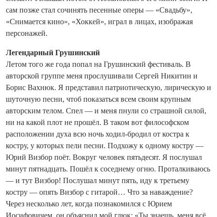
сам позже стал сочинять песенные оперы — «Свадьбу»,
«Снимается кино», «Хоккей», играл в лицах, изображая
персонажей.
Легендарный Грушинский
Летом того же года попал на Грушинский фестиваль. В
авторской группе меня прослушивали Сергей Никитин и
Борис Вахнюк. Я представил патриотическую, лирическую и
шуточную песни, чтоб показаться всем своим крупным
авторским телом. Спел — и меня пнули со страшной силой,
ни на какой плот не прошёл. В таком вот философском
расположении духа всю ночь ходил-бродил от костра к
костру, у которых пели песни. Подхожу к одному костру —
Юрий Визбор поёт. Вокруг человек пятьдесят. Я послушал
минут пятнадцать. Пошёл к соседнему огню. Проталкиваюсь
— и тут Визбор! Послушал минут пять, иду к третьему
костру — опять Визбор с гитарой… Что за наваждение?
Через несколько лет, когда познакомился с Юрием
Иосифовичем, он объяснил мой глюк: «Ты знаешь, меня всё