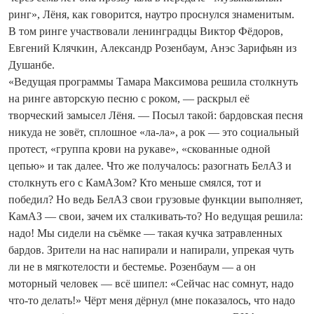
ринг», Лёня, как говорится, наутро проснулся знаменитым.
В том ринге участвовали ленинградцы Виктор Фёдоров,
Евгений Клячкин, Александр Розенбаум, Анэс Зарифь­ян из
Душанбе.
«Ведущая программы Тамара Максимова решила столкнуть
на ринге авторскую песню с роком, — раскрыл её
творческий замысел Лёня. — Посыл такой: бардовская песня
никуда не зовёт, сплошное «ла-ла», а рок — это социальный
протест, «группа крови на рукаве», «скованные одной
цепью» и так далее. Что же получалось: разогнать БелАЗ и
столкнуть его с КамАЗом? Кто меньше смялся, тот и
победил? Но ведь БелАЗ свои грузовые функции выполняет,
КамАЗ — свои, зачем их сталкивать-то? Но ведущая решила:
надо! Мы сидели на съёмке — такая кучка затравленных
бардов. Зрители на нас напирали и напирали, упрекая чуть
ли не в мягкотелости и бестемье. Розенбаум — а он
моторный человек — всё шипел: «Сейчас нас сомнут, надо
что-то делать!» Чёрт меня дёрнул (мне показалось, что надо