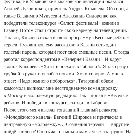
фестивале в Ульяновске в московской делегации оказался
Андрей Луковников, приятель Андрея Кнышева. Оба они, а
также Владимир Мукусев и Александр Сидоренко как
победители телеконкурса «Салют, фестиваль!» ­ездили в
Гавану. Потом стали строить свою карьеру на телевидении.
Так вот, Кнышев искал в свою программу «Весёлые ребята»
героев. Луковников ему рассказал: в Казани есть один
толстый парень, который поёт свои смешные песни. Я тогда
работал корреспондентом в «Вечерней Казани». И вдруг
звонок Кнышева: «Хотите поехать в Габрово?» Я так сразу с
трубкой в руках и ослабел ногами. Хочу, говорю. А мне в
ответ: «Надо немного побороться». Татарский обком
комсомола выписал мне десяти­дневную командировку
в Москву в молодёжную редакцию. Так я попал в «Весёлые
ребята». И победил в конкурсе, съездил в Габрово.
После этого меня вызвал то­гдашний главный редактор
«Молодёжного канала» Евгений Широков и пригласил в
центральную «молодёжку»… Сомнения терзали — вдруг не
пойдёт ничего? Опять же от папы и мамы уезжать трудно. На