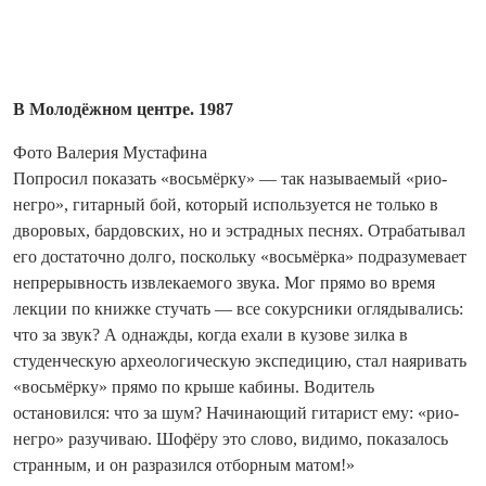
В Молодёжном центре. 1987
Фото Валерия Мустафина
Попросил показать «восьмёрку» — так называемый «рио-
негро», гитарный бой, который используется не только в
дворовых, бардовских, но и эстрадных песнях. Отрабатывал
его достаточно долго, поскольку «восьмёрка» подразумевает
непрерывность извлекаемого звука. Мог прямо во время
лекции по книжке стучать — все сокурсники оглядывались:
что за звук? А однажды, когда ехали в кузове зилка в
студенческую археологическую экспедицию, стал наяривать
«восьмёрку» прямо по крыше кабины. Водитель
остановился: что за шум? Начинающий гитарист ему: «рио-
негро» разучиваю. Шофёру это слово, видимо, показалось
странным, и он разра­зился отборным матом!»