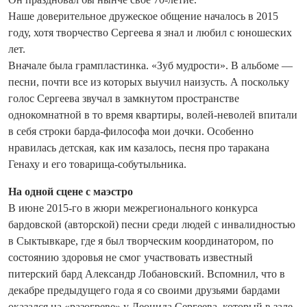
Наше доверительное дружеское общение началось в 2015
году, хотя творчество Сергеева я знал и любил с юношеских
лет.
Вначале была грампластинка. «Зуб мудрости». В альбоме —
песни, почти все из которых выучил наизусть. А поскольку
голос Сергеева звучал в замкнутом пространстве
однокомнатной в то время квартиры, волей-неволей впитали
в себя строки барда-философа мои дочки. Особенно
нравилась детская, как им казалось, песня про таракана
Генаху и его товарища-собутыльника.
На одной сцене с маэстро
В июне 2015-го в жюри межрегионального конкурса
бардовской (авторской) песни среди людей с инвалидностью
в Сыктывкаре, где я был творческим координатором, по
состоянию здоровья не смог участвовать известный
питерский бард Александр Лобановский. Вспомнил, что в
декабре предыдущего года я со своими друзь­ями бардами
оказался на «разогреве» у Леонида Сергеева, который в зале