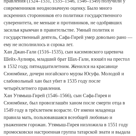
правления (1524–1531, 1535–1546, 1546–1549) получили у
современников неоднозначную оценку. Было много
искренних сторонников его политики государственного
суверенитета, не меньше и противников, не одобрявших
засилья крымчан в правительстве. Умный политик и
государственный деятель, Сафа-Гирей умер довольно рано —
ему не исполнилось и сорока лет.
Хан Джан-Гали (1516–1535), сын касимовского царевича
Шейх‑Аулияра, младший брат Шах-Гали, взошёл на престол
в 1532 году, пятнадцатилетним. Женился на красавице
Сююмбике, дочери ногайского мурзы Юсуфа. Молодой и
слабовольный хан был убит в 1535 году после
четырёхлетнего правления.
Хан Утямыш-Гирей (1546–1566), сын Сафа-Гирея и
Сююмбике, был провозглашён ханом после смерти отца в
1549 году в трёхлетнем возрасте. От имени младенца
правила мать, пользовавшаяся всеобщей любовью и
уважением горожан. Утямыш-Гирея низложила в 1551 году
промосковски настроенная группа татарской знати и выдала