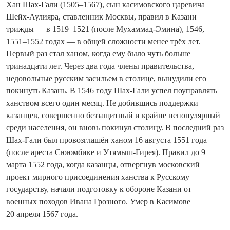
Хан Шах-Гали (1505–1567), сын касимовского царевича
Шейх‑Аулияра, ставленник Москвы, правил в Казани
трижды — в 1519–1521 (после Мухаммад‑Эмина), 1546,
1551–1552 годах — в общей сложности менее трёх лет.
Первый раз стал ханом, когда ему было чуть больше
тринадцати лет. Через два года члены правительства,
недовольные русским засильем в столице, вынудили его
покинуть Казань. В 1546 году Шах‑Гали успел поуправлять
ханством всего один месяц. Не добившись поддержки
казанцев, совершенно беззащитный и крайне непопулярный
среди населения, он вновь покинул столицу. В последний раз
Шах-Гали был провозглашён ханом 16 августа 1551 года
(после ареста Сююмбике и Утямыш-Гирея). Правил до 9
марта 1552 года, когда казанцы, отвергнув московский
проект мирного присоединения ханства к Русскому
государству, начали подготовку к обороне Казани от
военных походов Ивана Грозного. Умер в Касимове
20 апреля 1567 года.