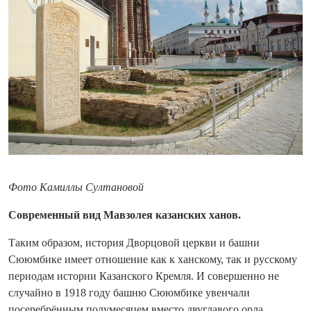
Фото Камиллы Султановой
Современный вид Мавзолея казанских ханов.
Таким образом, история Дворцовой церкви и башни
Сююмбике имеет отношение как к ханскому, так и русскому
периодам истории Казанского Кремля. И совершенно не
случайно в 1918 году башню Сююмбике увенчали
посеребрённым полумесяцем вместо двуглавого орла.