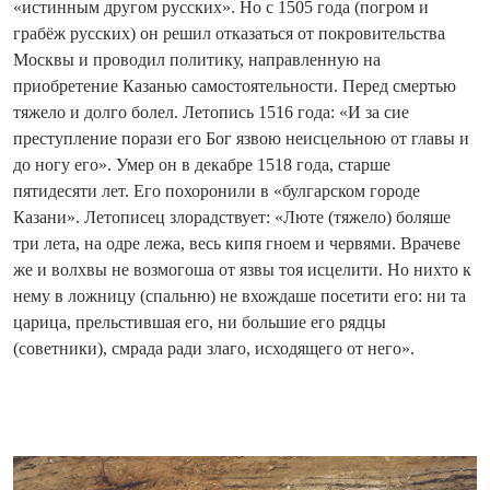
«истинным другом русских». Но с 1505 года (погром и
грабёж русских) он решил отказаться от покровительства
Москвы и проводил политику, направленную на
приобретение Казанью самостоятельности. Перед смертью
тяжело и долго болел. Летопись 1516 года: «И за сие
преступление порази его Бог язвою неисцельною от главы и
до ногу его». Умер он в декабре 1518 года, старше
пятидесяти лет. Его похоронили в «булгарском городе
Казани». Летописец злорадствует: «Люте (тяжело) боляше
три лета, на одре лежа, весь кипя гноем и червями. Врачеве
же и волхвы не возмогоша от язвы тоя исцелити. Но нихто к
нему в ложницу (спальню) не вхождаше посетити его: ни та
царица, прельстившая его, ни большие его рядцы
(советники), смрада ради злаго, исходящего от него».