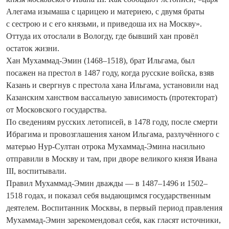
Алегама изымаша с царицею и материею, с двумя браты
с сестрою и с его князьми, и приведоша их на Москву».
Оттуда их отослали в Вологду, где бывший хан провёл
остаток жизни.
Хан Мухаммад-Эмин (1468–1518), брат Ильгама, был
посажен на престол в 1487 году, ко­гда русские войска, взяв
Казань и сверг­нув с престола хана Ильгама, установили над
Казанским ханством вассальную зависимость (протекторат)
от Московского государства.
По сведениям русских летописей, в 1478 году, после смерти
Ибрагима и провозглашения ханом Ильгама, разлучённого с
матерью Нур-Султан отрока Мухаммад-Эмина насильно
отправили в Москву и там, при дворе великого князя Ивана
III, воспитывали.
Правил Мухаммад-Эмин дважды — в 1487–1496 и 1502–
1518 годах, и показал себя выдающимся государственным
деятелем. Воспитанник Москвы, в первый период правления
Мухаммад-Эмин зарекомендовал себя, как гласят источники,