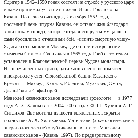
Ядыгар в 1542–1550 годах состоял на службе у русского царя
и даже принимал участие в походе Ивана Грозного на
Казань. По словам очевидца, 2 октября 1552 года, в
последний день штурма Казани, он остался жив благодаря
защитникам города, которые отдали его русскому царю, а
сами бросились в отчаянный бой, «испить смертную чашу».
Ядыгара отправили в Москву, где он принял крещение
с именем Симеон. Скончался в 1565 году. Гроб с его телом
установлен в Благовещенской церкви Чудова монастыря.
Из перечисленных трина­дцати ханов шестеро покоятся
в некрополе у стен Сююмбекиной башни Казанского
Кремля — Махмуд, Халиль, Ибрагим, Мухаммад-Эмин,
Джан-Гали и Сафа-Гирей.
Мавзолей казанских ханов исследовали археологи — в 1977
году А. Х. Халиков и в 2004–2005 годах Ф. Ш. Хузин и А. Г.
Ситдиков. Две могилы из шести выявленных вскрыты
полностью А. Х. Халиковым. Материалы (археологические и
антропологические) опубликованы в книге «Мавзолеи
казанских ханов» (Казань, 1997). По предварительному