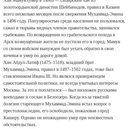
Хан Мамук (умер в 1496) — сибирский хан из
золотоордынской династии Шейбанидов, правил в Казани
всего несколько месяцев после свержения Мухаммад-Эмина
в 1496 году. Популярностью среди населения не пользовался,
сажал в тюрьмы видных членов правительства, занимался
грабежами. По возвращении из грабительского похода в
Арск возмущённые жители не пустили его в город. Мамук
со своим войском вынужден был уехать обратно в свои
кочевья и умер по дороге домой.
Хан Абдул-Латиф (1475–1518), младший брат
Мухаммад‑Эмина, правил в 1497–1502 годах, тоже был
ставленником Ивана III. Но являлся приверженцем
самостоятельной политики, не все­гда учитывал интересы
Москвы. За это и поплатился — был низложен русскими
воеводами и сослан в Белоозеро. Когда из-за тяжёлой
болезни стареющего Мухаммад‑Эмина встал вопрос о
престолонаследии, его освободили, пожаловав город
Каширу. Однако он неожиданно умер при неизвестных
обстоятельствах.