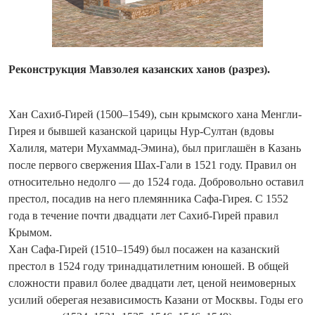
Реконструкция Мавзолея казанских ханов (разрез).
Хан Сахиб-Гирей (1500–1549), сын крымского хана Менгли-
Гирея и бывшей казанской царицы Нур-Султан (вдовы
Халиля, матери Мухаммад-Эмина), был приглашён в Казань
после первого свержения Шах-Гали в 1521 году. Правил он
относительно недолго — до 1524 года. Добровольно оставил
престол, посадив на него племянника Сафа-Гирея. С 1552
года в течение почти двадцати лет Сахиб-Гирей правил
Крымом.
Хан Сафа-Гирей (1510–1549) был посажен на казанский
престол в 1524 году тринадцатилетним юношей. В общей
сложности правил более двадцати лет, ценой неимоверных
усилий оберегая независимость Казани от Москвы. Годы его