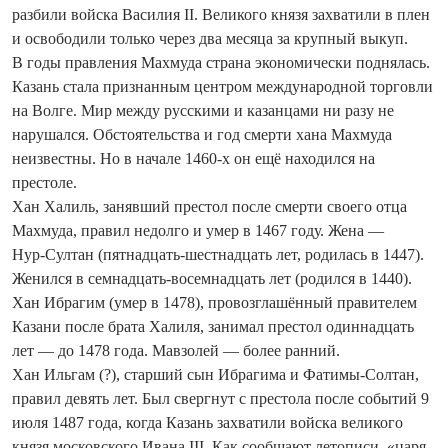
разбили войска Василия II. Великого князя захватили в плен
и освободили только через два месяца за крупный выкуп.
В годы правления Махмуда страна экономически поднялась.
Казань стала признанным центром международной торговли
на Волге. Мир между русскими и казанцами ни разу не
нарушался. Обстоятельства и год смерти хана Махмуда
неизвестны. Но в начале 1460-х он ещё находился на
престоле.
Хан Халиль, занявший престол после смерти своего отца
Махмуда, правил недолго и умер в 1467 году. Жена —
Нур‑Султан (пятнадцать-шестнадцать лет, родилась в 1447).
Женился в семнадцать-восемнадцать лет (родился в 1440).
Хан Ибрагим (умер в 1478), провозглашённый правителем
Казани после брата Халиля, занимал престол одиннадцать
лет — до 1478 года. Мавзолей — более ранний.
Хан Ильгам (?), старший сын Ибрагима и Фатимы-Солтан,
правил девять лет. Был свергнут с престола после событий 9
июля 1487 года, когда Казань захватили войска великого
князя московского Ивана III. Как сообщают летописи, «царя