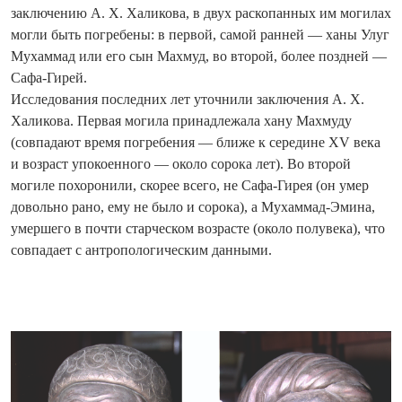
заключению А. Х. Халикова, в двух раскопанных им могилах
могли быть погребены: в первой, самой ранней — ханы Улуг
Мухаммад или его сын Махмуд, во второй, более поздней —
Сафа-Гирей.
Исследования последних лет уточнили заключения А. Х.
Халикова. Первая могила принадлежала хану Махмуду
(совпадают время погребения — ближе к середине XV века
и возраст упокоенного — около сорока лет). Во второй
могиле похоронили, скорее всего, не Сафа-Гирея (он умер
довольно рано, ему не было и сорока), а Мухаммад-Эмина,
умершего в почти старческом возрасте (около полувека), что
совпадает с антропологическим данными.