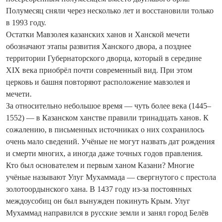
Полумесяц сняли через несколько лет и восстановили только
в 1993 году.
Остатки Мавзолея казанских ханов и Ханской мечети
обозначают этапы развития Ханского двора, а позднее
территории Губернаторского дворца, который в середине
XIX века приобрёл почти современный вид. При этом
церковь и башня повторяют расположение мавзолея и
мечети.
За относительно небольшое время — чуть более века (1445–
1552) — в Казанском ханстве правили тринадцать ханов. К
сожалению, в письменных источниках о них сохранилось
очень мало сведений. Учёные не могут назвать дат рождения
и смерти многих, а иногда даже точных годов правления.
Кто был основателем и первым ханом Казани? Многие
учёные называют Улуг Мухаммада — сверг­нутого с престола
золотоордынского хана. В 1437 году из-за постоянных
междоусобиц он был вынужден покинуть Крым. Улуг
Мухаммад направился в русские земли и занял город Белёв