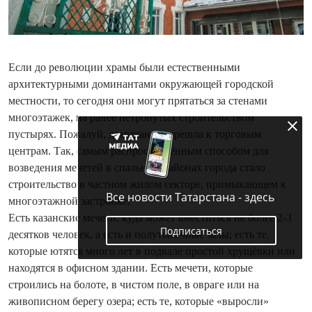
Если до революции храмы были естественными
архитектурными доминантами окружающей городской
местности, то сегодня они могут прятаться за стенами
многоэтажек, на ранее нетронутых строительством
пустырях. Пожалуй, доминанта перешла к торговым
центрам. Так, самым распространённым способом для
возведения мечетей в спальных районах города стало
строительство в частном жилом секторе, примыкающем к
Все новости Татарстана - здесь
многоэтажной застройке.
Есть казанские мечети, куда может вместиться не более 2-3
Подписаться
десятков человек, а есть и полутысячные залы; есть те,
которые ютятся много лет в подвале простой хрущёвки или
находятся в офисном здании. Есть мечети, которые
строились на болоте, в чистом поле, в овраге или на
живописном берегу озера; есть те, которые «выросли»