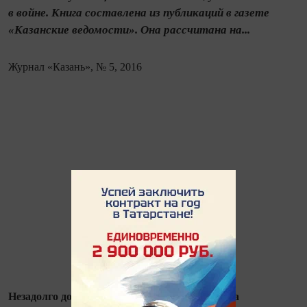
в войне. Книга составлена из публикаций в газете
«Казанские ведомости». Она рассчитана на...
Журнал «Казань», № 5, 2016
Незадолго до Дня Победы вышла в свет книга