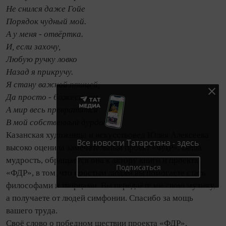
Не снился даже Гойе
Порядок чудный мой.
А у меня - отвёртка.
И, если захочу,
Любую ручку ловко
Назад я прикручу.
Я стану важной птицей,
Да просто - божеством,
А мир весь превратится
В мой собственный дурдом.
Казанская художница и искусствовед Юлия Алексеева
Все новости Татарстана - здесь
высоко оценила замечательный проект «ФДР». Ваша
мудрость, обращается она к автору книги и проекта
Подписаться
«ФДР», в том, что простым людям вы помогаете стать
философами и творцами. Вы передаёте им свою музыку,
а получаете от людей симфонии. Спасибо за мощь
вашего труда.
Своё слово о победном шествии проекта «ФДР»,