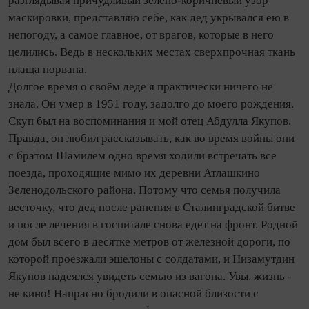
разглядывая причудливый зелёно‑коричневый узор
маскировки, представляю себе, как дед укрывался ею в
непогоду, а самое главное, от врагов, которые в него
целились. Ведь в нескольких местах сверхпрочная ткань
плаща порвана.
Долгое время о своём деде я практически ничего не
знала. Он умер в 1951 году, задолго до моего рождения.
Скуп был на воспоминания и мой отец Абдулла Якупов.
Правда, он любил рассказывать, как во время вой­ны они
с братом Шамилем одно время ходили встречать все
поезда, проходящие мимо их деревни Атлашкино
Зеленодольского района. Потому что семья получила
весточку, что дед после ранения в Сталинградской битве
и после лечения в госпитале снова едет на фронт. Родной
дом был всего в десятке метров от железной дороги, по
которой проезжали эшелоны с солдатами, и Низамутдин
Якупов надеялся увидеть семью из вагона. Увы, жизнь -
не кино! Напрасно бродили в опасной близости с