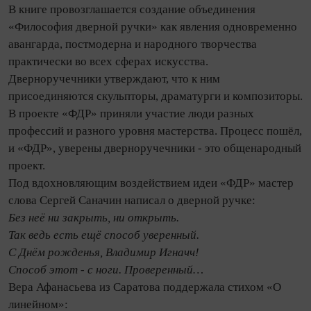
В книге провозглашается со­здание объединения
«Философия дверной ручки» как явления одновременно
авангарда, постмодерна и народного творчества
практически во всех сферах искусства.
Дверноручечники утверждают, что к ним
присоединяются скульпторы, драматурги и композиторы.
В проекте «ФДР» приняли участие люди разных
профессий и разного уровня мастерства. Процесс пошёл,
и «ФДР», уверены дверноручечники - это общенародный
проект.
Под вдохновляющим воздействием идеи «ФДР» мастер
слова Сергей Саначин написал о дверной ручке:
Без неё ни закрыть, ни открыть.
Так ведь есть ещё способ уверенный.
С Днём рожденья, Владимир Игначч!
Способ этот - с ноги. Проверенный…
Вера Афанасьева из Саратова поддержала стихом «О
линейном»: