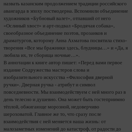
назвать казанским продолжением традиции российского
авангарда в эпоху постмодерна. Вспомнили объединение
художников «Бубновый валет», отпавший от него
«Ослиный хвост» и арт‑подвал «Бродячая собака»,
своеобразное объединение поэтов, прозаиков и
драматургов, которому Анна Ахматова посвятила сти­хо­
творения «Все мы бражники здесь, блудницы…» и «Да, я
любила их, те сборища ночные…».
В аннотации к книге автор пишет: «Перед вами первое
издание Содружества мастеров слова и
изобразительного искусства «Философия дверной
ручки». Дверная ручка - атрибут и символ
повседневности. Мы взаимодействуем с ней много раз в
день телесно и душевно. Она может быть гостеприимно
тёплой, обжигающе морозной, недоверчиво
шероховатой. Главное же то, что сразу после
взаимодействия с ней меняется наша жизнь: от
малозаметных изменений до катастроф, от радости до