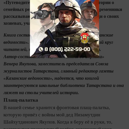
«Путеводитель до Берлина. Удивительные истории о
семейных реликвиях войны». В ней наши современники
рассказывают о том, какую память несут вещи о своих
хозяевах, участвовавших в войне.
Книга составлена из публикаций в газете «Казанские
ведомости». Она рассчитана на самый широкий круг
читателей, но в первую очередь на школьников.
Автор‑составитель «Путеводителя до Берлина»
Венера Якупова, заместитель председателя Союза
журналистов Татарстана, главный редактор газеты
«Казанские ведомости», надеется, что книгой
заинтересуются школьные библиотеки Татарстана и она
ляжет на столы учителей истории.
Плащ‑палатка
В нашей семье хранится фронтовая плащ‑палатка,
которую привёз с войны мой дед Низамутдин
Шайхутдинович Якупов. Когда я беру её в руки, то,