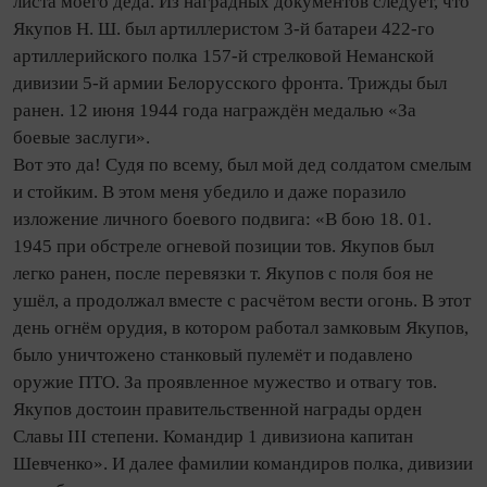
листа моего деда. Из наградных документов следует, что
Якупов Н. Ш. был артиллеристом 3‑й батареи 422‑го
артиллерийского полка 157‑й стрелковой Неманской
дивизии 5‑й армии Белорусского фронта. Трижды был
ранен. 12 июня 1944 года награждён медалью «За
боевые заслуги».
Вот это да! Судя по всему, был мой дед солдатом смелым
и стойким. В этом меня убедило и даже поразило
изложение личного боевого подвига: «В бою 18. 01.
1945 при обстреле огневой позиции тов. Якупов был
легко ранен, после перевязки т. Якупов с поля боя не
ушёл, а продолжал вместе с расчётом вести огонь. В этот
день огнём орудия, в котором работал замковым Якупов,
было уничтожено станковый пулемёт и подавлено
оружие ПТО. За проявленное мужество и отвагу тов.
Якупов достоин правительственной награды орден
Славы III степени. Командир 1 дивизиона капитан
Шевченко». И далее фамилии командиров полка, дивизии