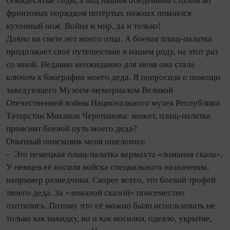
семидесятые годы, а над нашим обеденным столом во
фронтовых порядком потёртых ножнах покоился
кухонный нож. Война и мир, да и только!
Давно на свете нет моего отца. А боевая плащ‑па­латка
продолжает своё путешествие в нашем роду, на этот раз
со мной. Недавно неожиданно для меня она стала
ключом к биографии моего деда. Я попросила о помощи
заведующего Музеем‑мемориалом Великой
Отечественной войны Национального музея Республики
Татарстан Михаила Черепанова: может, плащ‑палатка
прояснит боевой путь моего деда?
Опытный поисковик меня ошеломил:
- Это немецкая плащ‑палатка вермахта «ломаная скала».
У немцев её носили войска специального назначения,
например разведчики. Скорее всего, это боевой трофей
твоего деда. За «ломаной скалой» повсеместно
охотились. Потому что её можно было использовать не
только как накидку, но и как носилки, одеяло, укрытие,