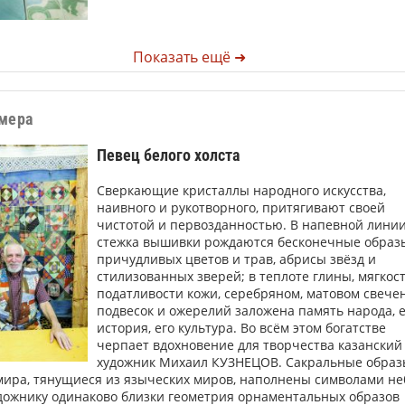
Показать ещё ➜
омера
Певец белого холста
Сверкающие кристаллы народного искусства,
наивного и рукотворного, притягивают своей
чистотой и первозданностью. В напевной лини
стежка вышивки рождаются бесконечные образ
причудливых цветов и трав, абрисы звёзд и
стилизованных зверей; в теплоте глины, мягкос
податливости кожи, серебряном, матовом свече
подвесок и ожерелий заложена память народа, 
история, его культура. Во всём этом богатстве
черпает вдохновение для творчества казанский
художник Михаил КУЗНЕЦОВ. Сакральные образ
ира, тянущиеся из языческих миров, наполнены символами не
дожнику одинаково близки геометрия орнаментальных образов