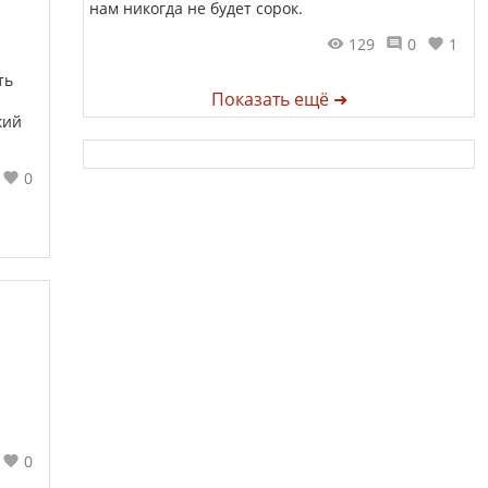
нам никогда не будет сорок.
129
0
1
ть
Показать ещё ➜
кий
0
0