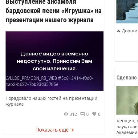
Выступление ансамбля
бардовской песни «Игрушка» на
презентации нашего журнала
🔥 Дороги
Сделано 
Порадовало наших гостей на презентации
журнала
312
0
0
женщин, м
наук, гла
Показать ещё ➜
Академии