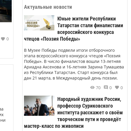
Актуальные новости
Юные жители Республики
Татарстан стали финалистами
всероссийского конкурса
чтецов «Поэзия Победы»
0
В Музее Победы подвели итоги отборочного
этапа всероссийского конкурса чтецов «Поэзия
Победы». В число финалистов вошли 13-летняя
Ариадна Аксенова и 16-летняя Зарина Тумашева
из Республики Татарстан. Старт конкурса был
дан 21 марта, в Международный день поэзии.
70
0
0
Народный художник России,
профессор Суриковского
ва
института расскажет о своём
их
творческом пути и проведёт
ани
мастер-класс по живописи