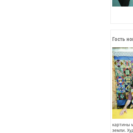
Гость н
картины м
земли. Ху