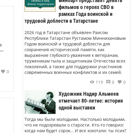
минбар» представят девять
фильмов о героях СВО в
рамках Года воинской и
трудовой доблести в Татарстане
2026 год в Татарстане объявлен Раисом
Республики Татарстан Рустамом Миннихановым
Годом воинской и трудовой доблести для
а
сохранения исторической памяти, как
 —
выражение глубокого уважения к ветеранам,
т
труженикам тыла и защитникам Отечества всех
поколений, а также для поддержки участников
0
современных военных конфликтов и их семей.
119
0
0
Художник Надир Альмеев
отмечает 80-летие: история
одной выставки
Тогда мы были молодыми. Настолько молодыми,
что не подозревали о старости. Кто-то говорил:
когда нам будет сорок… И все хохотали: ты псих?