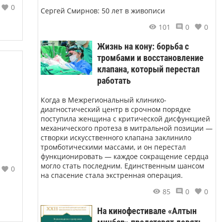
0
Сергей Смирнов: 50 лет в живописи
101
0
0
Жизнь на кону: борьба с
тромбами и восстановление
клапана, который перестал
работать
Когда в Межрегиональный клинико-
диагностический центр в срочном порядке
поступила женщина с критической дисфункцией
механического протеза в митральной позиции —
створки искусственного клапана заклинило
тромботическими массами, и он перестал
функционировать — каждое сокращение сердца
могло стать последним. Единственным шансом
0
на спасение стала экстренная операция.
85
0
0
На кинофестивале «Алтын