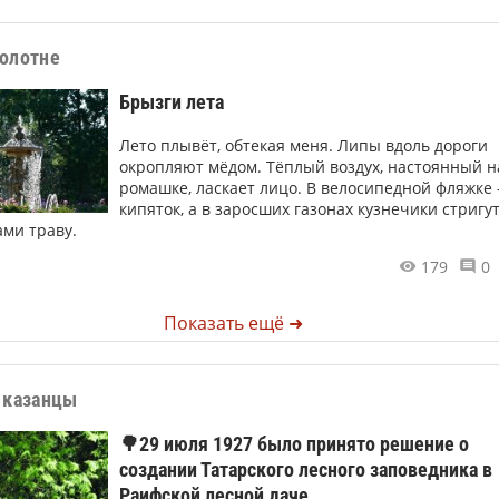
полотне
Брызги лета
Лето плывёт, обтекая меня. Липы вдоль дороги
окропляют мёдом. Тёплый воздух, настоянный н
ромашке, ласкает лицо. В велосипедной фляжке
кипяток, а в заросших газонах кузнечики стригу
ми траву.
179
0
Показать ещё ➜
 казанцы
🌳29 июля 1927 было принято решение о
создании Татарского лесного заповедника в
Раифской лесной даче.