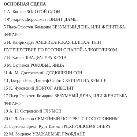
ОСНОВНАЯ СЦЕНА
1 А. Копков ЗОЛОТОЙ СЛОН
4 Фридрих Дюрренматт ВИЗИТ ДАМЫ
5 Пьер-Огюстен Бомарше БЕЗУМНЫЙ ДЕНЬ, ИЛИ ЖЕНИТЬБА
ФИГАРО
6 И. Квирикадзе АМЕРИКАНСКАЯ ШЛЮХА, ИЛИ
ПУТЕШЕСТВИЕ ПО РОССИИ С ПАПОЙ-АЛКОГОЛИКОМ
7 В. Катаев КВАДРАТУРА КРУГА
8 М. Булгаков РОКОВЫЕ ЯЙЦА
11 Ф. М. Достоевский ДЯДЮШКИН СОН
13 Джерри Бок, Джозеф Стайн СКРИПАЧ НА КРЫШЕ
15 К. Чуковский ДОКТОР АЙБОЛИТ
17 Пьер-Огюстен Бомарше БЕЗУМНЫЙ ДЕНЬ, ИЛИ ЖЕНИТЬБА
ФИГАРО
19 А. Н. Островский ГЛУМОВ
20 С. Лобозеров СЕМЕЙНЫЙ ПОРТРЕТ С ПОСТОРОННИМ
21 Бертольт Брехт, Курт Вайль ТРЁХГРОШОВАЯ ОПЕРА
22 М. Зощенко УВАЖАЕМЫЕ ГРАЖДАНЕ