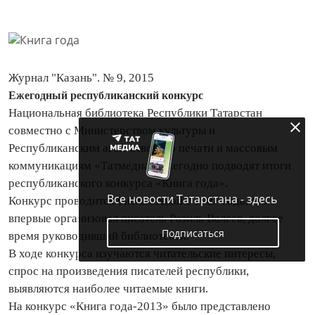
Журнал "Казань". № 9, 2015
Ежегодный республиканский конкурс
Национальная библиотека Республики Татарстан
совместно с Министерством культуры и
Республиканским агентством по печати и массовым
коммуникациям «Татмедиа» ежегодно подводят итоги
республиканского конкурса «Книга года».
Все новости Татарстана - здесь
Конкурс проводится библиотекой с 1987 года, его
впервые организовал писатель Разиль Валеев, долгое
Подписаться
время руководивший библиотекой.
В ходе конкурса изучаются читательские интересы,
спрос на произведения писателей республики,
выявляются наиболее читаемые книги.
На конкурс «Книга года‑2013» было представлено