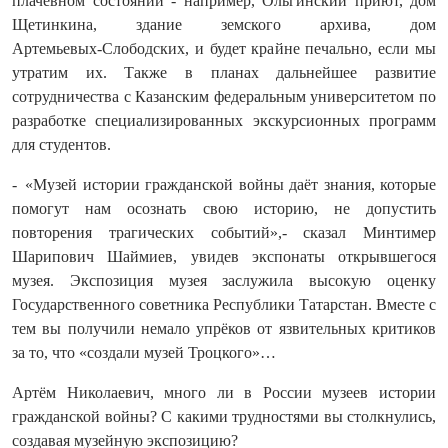
плачевном состоянии - например, Ольгинский приют, дом
Щетинкина, здание земского архива, дом
Артемьевых‑Слободских, и будет крайне печально, если мы
утратим их. Также в планах дальнейшее развитие
сотрудничества с Казанским федеральным университетом по
разработке специализированных экскурсионных программ
для студентов.
- «Музей истории гражданской войны даёт знания, которые
помогут нам осознать свою историю, не допустить
повторения трагических событий»,- сказал Минтимер
Шарипович Шаймиев, увидев экспонаты открывшегося
музея. Экспозиция музея заслужила высокую оценку
Государственного советника Республики Татарстан. Вместе с
тем вы получили немало упрёков от язвительных критиков
за то, что «создали музей Троцкого»…
Артём Николаевич, много ли в России музеев истории
гражданской войны? С какими трудностями вы столкнулись,
создавая музейную экспозицию?