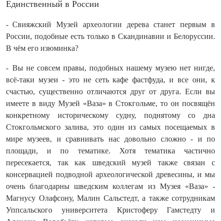
Единственный в России
- Свияжский Музей археологии дерева станет первым в
России, подобные есть только в Скандинавии и Белоруссии.
В чём его изюминка?
- Вы не совсем правы, подобных нашему музею нет нигде,
всё‑таки музеи - это не сеть кафе фастфуда, и все они, к
счастью, существенно отличаются друг от друга. Если вы
имеете в виду Музей «Ваза» в Стокгольме, то он посвящён
конкретному историческому судну, поднятому со дна
Стокгольмского залива, это один из самых посещаемых в
мире музеев, и сравнивать нас довольно сложно - и по
площади, и по тематике. Хотя тематика частично
пересекается, так как шведский музей также связан с
консервацией подводной археологической древесины, и мы
очень благодарны шведским коллегам из Музея «Ваза» -
Магнусу Олафсону, Малин Сальстедт, а также сотрудникам
Уппсальского университета Кристоферу Гамстедту и