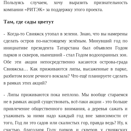
Пользуясь случаем, хочу выразить признательность
компании «РИТЭК» за поддержку этого проекта.
Там, где сады цветут
- Когда-то Свияжск утопал в зелени. Знаю, что вы намерены
сделать остров по‑настоящему зелёным. Минувший год по
инициативе президента Татарстана был объявлен Годом
парков и скверов, нынешний - стал Годом водоохранных зон.
Обе эти акции непосредственно касаются острова‑града
Свияжска… Как приживаются липы, высаженные в парке,
разбитом возле речного вокзала? Что ещё планируете сделать
в рамках этих акций?
- Липы приживаются пока неплохо. Мы вообще стараемся
не в рамках акций существовать, всё‑таки акции - это больше
привлечение общественного внимания, а деревья сажать и
ухаживать за ними надо каждый год вне зависимости от
того, Год ли это садов или скалистых гор, правда ведь? Ну, к
счастью, благодаря Году парков и скверов у свияжских