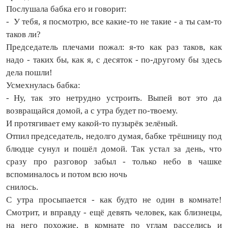
Послушала бабка его и говорит:
- У тебя, я посмотрю, все какие‑то не такие - а ты сам‑то
таков ли?
Председатель плечами пожал: я-то как раз таков, как
надо - таких бы, как я, с десяток - по-другому бы здесь
дела пошли!
Усмехнулась бабка:
- Ну, так это нетрудно устроить. Выпей вот это да
возвращайся домой, а с утра будет по‑твоему.
И протягивает ему какой‑то пузырёк зелёный.
Отпил председатель, недолго думая, бабке трёшницу под
блюдце сунул и пошёл домой. Так устал за день, что
сразу про разговор забыл - только небо в чашке
вспоминалось и потом всю ночь
снилось.
С утра просыпается - как будто не один в комнате!
Смотрит, и вправду - ещё девять человек, как близнецы,
на него похожие, в комнате по углам расселись и