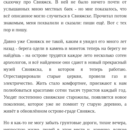
сказочку про Свияжск. В ней не было ничего почти от
услышанных мною местных баек - но мне показалось, что
всё описанное могло случиться в Свияжске. Прочитал потом
знакомым, меня похвалили и сказали: пиши ещё. Вот с тех
пор и пишу.
Давно уже Свияжск не такой, каким я увидел его много лет
назад - берега одели в камень и монеток теперь на берегу не
найдёшь - на острове трудятся каждое лето несколько сотен
археологов, и всё найденное они сдают в новый прекрасный
музей Свияжска, в котором я теперь работаю.
Отреставрировали старые церкви, провели газ и
электричество. Жить стало комфортнее, приезжают к нам
полюбоваться красотами сотни тысяч туристов каждый год.
Уходят постепенно свияжские старожилы, появляется новое
поколение, которое уже не помнит ту старую деревню, а
живёт в обновлённом острове‑граде Свияжск.
Но я как‑то не могу забыть грунтовые дороги, тихие вечера,
непростую жизнь людей в этом месте и, конечно, всякие