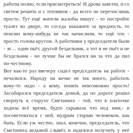
работы полно, если присмотреться! И дрова завезти, и со
светом решить и с топливом - да всего не перечислишь
просто. Тут ещё жители жалобы пишут - то постройте
туалет во дворе, то соседа накажите за вредность, то
пенсию кому‑нибудь не так начислили, то ещё что -
просто голова кругом. А работники у председателя были
- эх… один пьёт, другой бездельник, а тот и не пьёт и не
бездельник - но лучше бы не брался ни за что да пил
по‑честному.
Вот как‑то раз ввечеру сидел председатель на работе -
печалился. Народу на кочке не так много, работать
кому‑то надо - а кому, понять невозможно просто!
Засобирался председатель домой, да по дороге решил
свернуть к старухе Сметанихе - той, что в платочке
ходила всё время, будто скрывала что под ним,- и
посоветоваться с ней, мудрым старым человеком, как
быть. Если уж честно, знал, конечно, председатель, что
Сметаниха ведьмой слывёт, и надеялся получить у неё