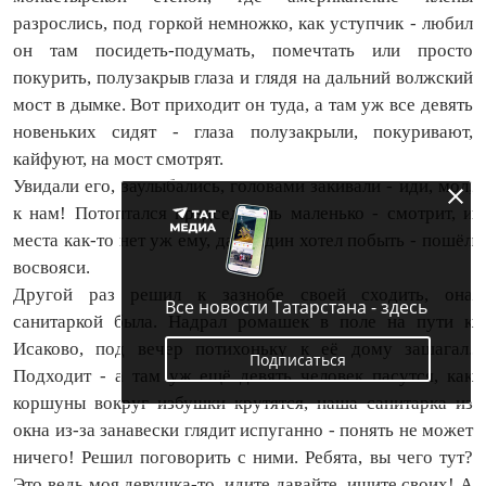
разрослись, под горкой немножко, как уступчик - любил
он там посидеть‑подумать, помечтать или просто
покурить, полузакрыв глаза и глядя на дальний волжский
мост в дымке. Вот приходит он туда, а там уж все девять
новеньких сидят - глаза полузакрыли, покуривают,
кайфуют, на мост смотрят.
Увидали его, заулыбались, головами закивали - иди, мол,
к нам! Потоптался председатель маленько - смотрит, и
места как‑то нет уж ему, да и один хотел побыть - пошёл
восвояси.
Другой раз решил к зазнобе своей сходить, она
Все новости Татарстана - здесь
санитаркой была. Надрал ромашек в поле на пути к
Исаково, под вечер потихоньку к её дому зашагал.
Подписаться
Подходит - а там уж ещё девять человек пасутся, как
коршуны вокруг избушки крутятся, наша санитарка из
окна из‑за занавески глядит испуганно - понять не может
ничего! Решил поговорить с ними. Ребята, вы чего тут?
Это ведь моя девушка‑то, идите давайте, ищите своих! А