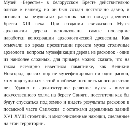
Музей «Берестье» в белорусском Бресте действительно
близок к нашему, но он был создан достаточно давно, и
основан на результатах раскопок части посада древнего
Бреста XIII века. При создании свияжского Музея
археологии дерева использованы самые последние
наработки консервации археологической древесины. Как
отмечали во время презентации проекта музея столичные
археологи, вопросы музеефикации дерева из раскопок - одни
из наиболее сложных, для примера можно сказать, что на
таком всемирно известном памятнике, как Великий
Новгород, до сих пор не музеефицирован ни один раскоп,
хотя подступиться к этой проблеме пытались много десятков
лет. Удачно и архитектурное решение музея - внутри
искусственного холма на берегу Свияги, посетители как бы
будут спускаться под землю и видеть результаты раскопок в
посадской части Свияжска, с остатками деревянных зданий
XVI - XVIII столетий, и многочисленные находки, сделанные
на этой территории.