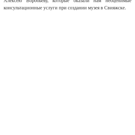
Алексею Воробьёву, которые оказали нам неоценимые
консультационные услуги при со­здании музея в Свияжске.