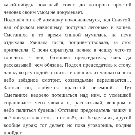
какой‑нибудь полезный совет, до которого простой
человек своим умом не докумекает.
Подошёл он к её домишку покосившемуся, над Свиягой,
над обрывом нависшему, постучал легонько и вошёл.
Сметаниха в то время спиной мучилась, на печи
отдыхала. Увидала гостя, поприветствовала, за стол
пригласила. С печи спрыгнула, налила в чашку чего‑то
горячего - пей, батюшка председатель, чаёк да
рассказывай, чем обязана. Подсел председатель к столу,
чашку ко рту поднёс отпить - и опешил: из чашки на него
небо звёздное смотрит, созвездьями переливается…
Застыл он, любуется красотой неземной… Тут
Сметанихе недоело потешаться над ним, с усмешкой
спрашивает: чего явился‑то, рассказывай, вечером в
небо пялиться будешь! Отставил председатель чашку и
всё поведал как есть - этот пьёт, тот бездельник, другой
вообще дурак; тот делает, но пока уговоришь, полдня
пройдёт.