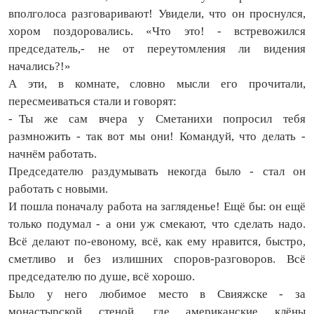
вполголоса разговаривают! Увидели, что он проснулся,
хором поздоровались. «Что это! - встревожился
председатель,- не от переутомления ли видения
начались?!»
А эти, в комнате, словно мысли его прочитали,
пересмеиваться стали и говорят:
- Ты же сам вчера у Сметанихи попросил тебя
размножить - так вот мы они! Командуй, что делать -
начнём работать.
Председателю раздумывать некогда было - стал он
работать с новыми.
И пошла поначалу работа на загляденье! Ещё бы: он ещё
только подумал - а они уж смекают, что сделать надо.
Всё делают по‑евоному, всё, как ему нравится, быстро,
сметливо и без излишних споров‑разговоров. Всё
председателю по душе, всё хорошо.
Было у него любимое место в Свияжске - за
монастырской стеной, где американские клёны