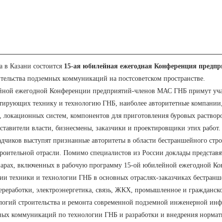
да в Казани состоится
15-ая юбилейная ежегодная Конференция пред
тельства подземных коммуникаций на постсоветском пространстве.
ейной ежегодной Конференции предприятий-членов МАС ГНБ примут уча
атирующих технику и технологию ГНБ, наиболее авторитетные компании
, локационных систем, компонентов для приготовления буровых раство
ставители власти, бизнесмены, заказчики и проектировщики этих работ.
дчиков выступят признанные авторитеты в области бестраншейного стро
роительной отрасли. Помимо специалистов из России доклады представ
нарах, включенных в рабочую программу 15-ой юбилейной ежегодной К
ции техники и технологии ГНБ в основных отраслях-заказчиках бестран
переработки, электроэнергетика, связь, ЖКХ, промышленное и гражданс
логий строительства и ремонта современной подземной инженерной инф
ных коммуникаций по технологии ГНБ и разработки и внедрения нормат