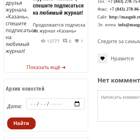
Тел.:
+7 (843) 278-75-
спешите подписаться
Факс:
+7 (843) 278-86
на любимый журнал!
Сайт:
http://masgnb.r
Продолжается подписка
Эл. почта:
info@masg
на журнал «Казань»
Следите за самы
13777
0
1
Нравится
Показать ещё ➜
Нет коммен
Архив новостей
Дата:
Найти