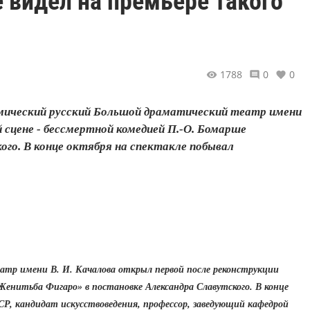
 видел на премьере такого
1788
0
0
демический русский Большой драматический театр имени
 сцене - бессмертной комедией П.‑О. Бомарше
ого. В конце октября на спектакле побывал
атр имени В. И. Качалова открыл первой после реконструкции
Женитьба Фигаро» в постановке Александра Славутского. В конце
Р, кандидат искусствоведения, профессор, заведующий кафедрой