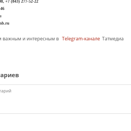
08, +7 (843) 277-52-22
-46
u
nb.ru
м важным и интересным в
Telegram-канале
Татмедиа
тариев