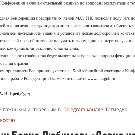
Конференции включен отдельный семинар по вопросам эксплуатации тех
годная Конференция предприятий-членов МАС ГНБ позволит получить но
йся в последние годы подотрасли строительного комплекса, обменяться
нальной деятельности знания и установить новые долгосрочные контакт
траслевой прессой позволит получить информацию «из первых рук» о пе
ных коммуникаций различного назначения.
ссионального сообщества будут вынесены актуальные вопросы функцион
ования отрасли.
ием приглашаем Вас принять участие в 15-ой юбилейной ежегодной Ко
тию в работе Конференции Вы можете на сайте www.masgnb.ru
А. И. Брейдбурд
м важным и интересным в
Telegram-канале
Татмедиа
УССТВЕ