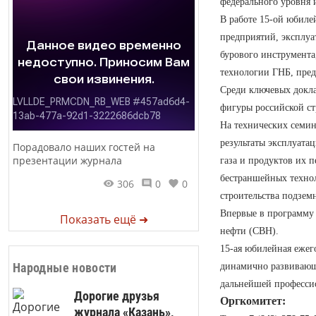
федерального уровня 
В работе 15-ой юбил
предприятий, эксплу
бурового инструмента
технологии ГНБ, пред
Среди ключевых докла
фигуры российской ст
На технических семи
результаты эксплуата
Порадовало наших гостей на
презентации журнала
газа и продуктов их 
бестраншейных техно
306
0
0
строительства подзем
Впервые в программу 
Показать ещё ➜
нефти (СВН).
15-ая юбилейная еже
Народные новости
динамично развивающе
дальнейшей профессио
Дорогие друзья
Оргкомитет:
журнала «Казань»,