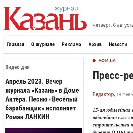
четверг, 6 августа
Главная
О журнале
Реклама
Архив
Новости
АФИША
Видео дня
Пресс-р
Апрель 2023. Вечер
журнала «Казань» в Доме
Редактор,
19 Февр
Актёра. Песню «Весёлый
барабанщик» исполняет
15-ая юбилейная 
Роман ЛАНКИН
юбилейная ежего
строительства п
бурения (ГНБ) пр