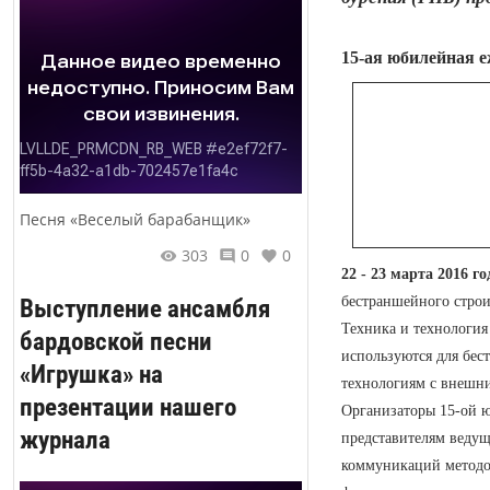
15-ая юбилейная 
Песня «Веселый барабанщик»
303
0
0
22 - 23 марта 2016 го
Выступление ансамбля
бестраншейного строи
Техника и технология
бардовской песни
используются для бес
«Игрушка» на
технологиям с внешни
презентации нашего
Организаторы 15-ой 
журнала
представителям веду
коммуникаций методом