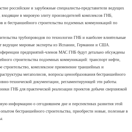
стие российские и зарубежные специалисты-представители ведущих
, входящие в мировую элиту производителей комплексов ГНБ,
ров и бестраншейного строительства подземных коммуникаций по
ительства трубопроводов по технологии ГНБ и наиболее влиятельные
ят ведущие мировые эксперты из Испании, Германии и США.
онференции предприятий-членов МАС ГНБ будут детально обсуждены
шейного строительства подземных коммуникаций: транспорт нефти,
кое строительство, комплексное применение траншейных и
раструктуры мегаполисов, вопросы ценообразования бестраншейного
ивно-технической документации, регламентирующей эти работы.
ники ГНБ для практической реализации проектов добычи сверхвязкой
вую информацию о сегодняшнем дне и перспективах развития этой
 опытом бестраншейного строительства, приобрести новые, полезные в
ы.