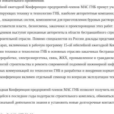
и обязательного применения.
ейной ежегодной Конференции предприятий-членов МАС ГНБ примут уча
атирующих технику и технологию ГНБ, наиболее авторитетные компании
, локационных систем, компонентов для приготовления буровых раство
ставители власти, бизнесмены, заказчики и проектировщики этих работ.
дчиков выступят признанные авторитеты в области бестраншейного стро
роительной отрасли. Помимо специалистов из России доклады представ
нарах, включенных в рабочую программу 15-ой юбилейной ежегодной К
ции техники и технологии ГНБ в основных отраслях-заказчиках бестран
переработки, электроэнергетика, связь, ЖКХ, промышленное и гражданс
логий строительства и ремонта современной подземной инженерной инф
ных коммуникаций по технологии ГНБ и разработки и внедрения нормат
конференции включен отдельный семинар по вопросам эксплуатации тех
годная Конференция предприятий-членов МАС ГНБ позволит получить но
йся в последние годы подотрасли строительного комплекса, обменяться
нальной деятельности знания и установить новые долгосрочные контакт