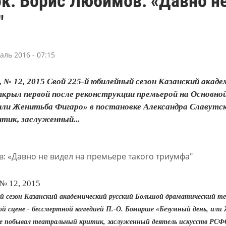
к: Борис Любимов: «Давно не
"
аль 2016 - 07:15
 № 12, 2015 Свой 225‑й юбилейный сезон Казанский ака
ткрыл первой после реконструкции премьерой на Основной
или Женитьба Фигаро» в постановке Александра Славутск
тик, заслуженный...
№ 12, 2015
й сезон Казанский академический русский Большой драматический те
ой сцене - бессмертной комедией П.‑О. Бомарше «Безумный день, или 
е побывал театральный критик, заслуженный деятель искусств РСФС