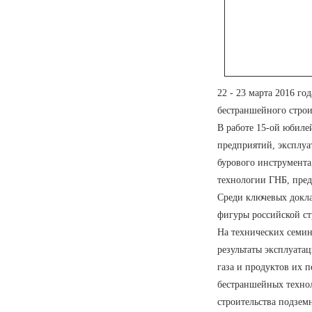
22 - 23 марта 2016 го
бестраншейного строи
В работе 15-ой юбил
предприятий, эксплу
бурового инструмента
технологии ГНБ, пред
Среди ключевых докла
фигуры российской ст
На технических семи
результаты эксплуата
газа и продуктов их 
бестраншейных техно
строительства подзем