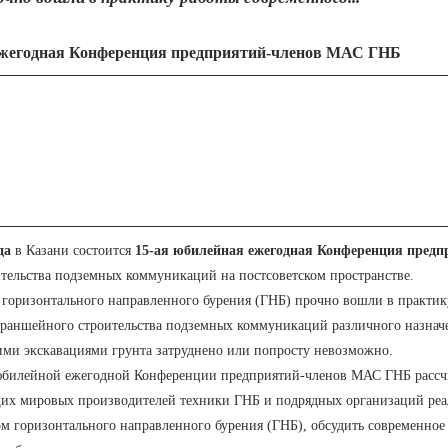
ежегодная Конференция предприятий-членов МАС ГНБ
да
в Казани состоится
15-ая юбилейная ежегодная Конференция пред
тельства подземных коммуникаций на постсоветском пространстве.
 горизонтального направленного бурения (ГНБ) прочно вошли в практик
траншейного строительства подземных коммуникаций различного назначе
ми экскавациями грунта затруднено или попросту невозможно.
юбилейной ежегодной Конференции предприятий-членов МАС ГНБ рассчи
щих мировых производителей техники ГНБ и подрядных организаций реа
 горизонтального направленного бурения (ГНБ), обсудить современное