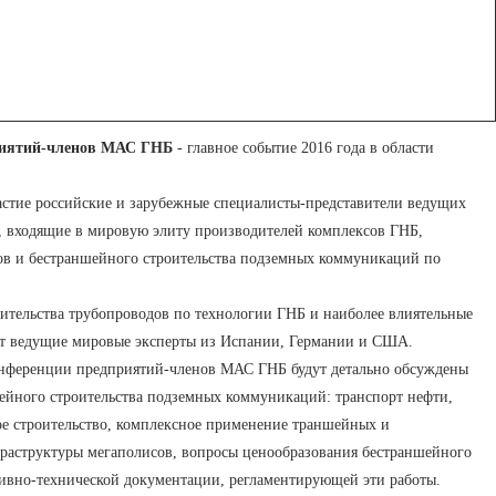
приятий-членов МАС ГНБ
- главное событие 2016 года в области
стие российские и зарубежные специалисты-представители ведущих
, входящие в мировую элиту производителей комплексов ГНБ,
ров и бестраншейного строительства подземных коммуникаций по
ительства трубопроводов по технологии ГНБ и наиболее влиятельные
ят ведущие мировые эксперты из Испании, Германии и США.
онференции предприятий-членов МАС ГНБ будут детально обсуждены
шейного строительства подземных коммуникаций: транспорт нефти,
кое строительство, комплексное применение траншейных и
раструктуры мегаполисов, вопросы ценообразования бестраншейного
ивно-технической документации, регламентирующей эти работы.