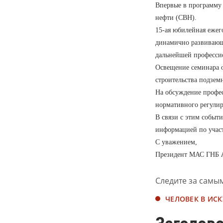
Впервые в программу 
нефти (СВН).
15-ая юбилейная еже
динамично развивающе
дальнейшей профессио
Освещение семинара о
строительства подзем
На обсуждение профе
нормативного регулир
В связи с этим событ
информацией по учас
С уважением,
Президент МАС ГНБ
Следите за самы
ЧЕЛОВЕК В ИСК