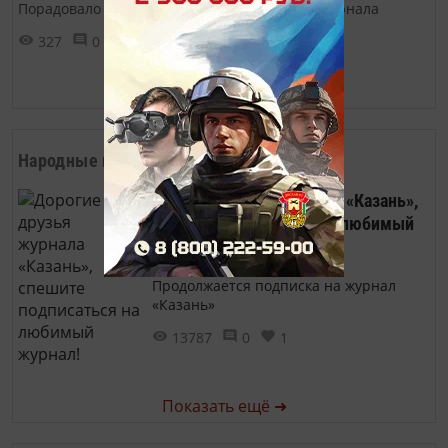
Порадовало наших гостей на презентации журнала
327
0
0
Показать ещё ➜
Народные новости
Дорогие друзья журнала «Казань»,
спешите подписаться на любимый
журнал!
Продолжается подписка на журнал
«Казань»
13787
0
1
Показать ещё ➜