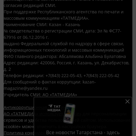
согласия редакций СМИ.
При поддержке Республиканского агентства по печати и
массовым коммуникациям «ТАТМЕДИА».
Наименование СМИ: Казан - Казань
№ свидетельства о регистрации СМИ, дата: Эл № ФС77-
67916 от 06.12.2016 г.
выдано Федеральной службой по надзору в сфере связи,
информационных технологий и массовых коммуникаций
ФИО главного редактора: Абсалямова Альбина Булатовна
Адрес редакции: 420066, Россия, г. Казань, ул. Декабристов,
д. 2
Телефон редакции: +7(843) 222-05-43, +7(843) 222-05-42
Для сообщений о фактах коррупции: kazan-
magazine@yandex.ru
Учредитель СМИ: АО «ТАТМЕДИА»
Антикоррупционная политика
АО «ТАТМЕДИА» использует «cookie»
для персонализации
сервисов и удобства пользователей сайтом. Использование
«cookie» можно отменить в настройках браузера.
Все новости Татарстана - здесь
Политика конфиденциальности