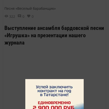
Песня «Веселый барабанщик»
322
0
0
Выступление ансамбля бардовской песни
«Игрушка» на презентации нашего
журнала