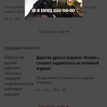
Фотопроект, посвященный пейзажной поэтике русской
жизни. Музей-заповедник «Остров-град Свияжск».
93
0
0
Показать ещё ➜
Народные новости
Дорогие друзья журнала «Казань»,
спешите подписаться на любимый
журнал!
Продолжается подписка на журнал
«Казань»
13802
0
1
Показать ещё ➜