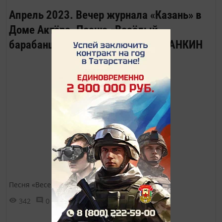
Апрель 2023. Вечер журнала «Казань» в
Доме Актёра. Песню «Весёлый
барабанщик» исполняет Роман ЛАНКИН
Песня «Веселый барабанщик»
342
0
0