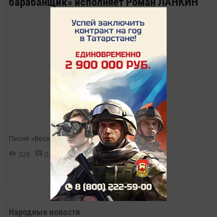
барабанщик» исполняет Роман ЛАНКИН
Песня «Веселый барабанщик»
328
0
0
Показать ещё ➜
Народные новости