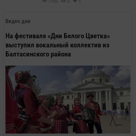
7105
0
1
сугробов бежит по потолку усеянная
звёздами Небесная река. А между
звёзд качается луна.
Видео дня
На фестивале «Дни Белого Цветка»
выступил вокальный коллектив из
Балтасинского района