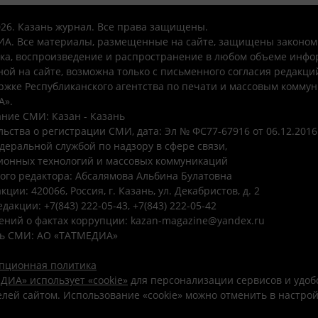
026. Казань журнал. Все права защищены.
А. Все материалы, размещенные на сайте, защищены законом
ка, воспроизведение и распространение в любом объеме инфо
ой на сайте, возможна только с письменного согласия редакци
ржке Республиканского агентства по печати и массовым комму
А».
ние СМИ: Казан - Казань
ьства о регистрации СМИ, дата: Эл № ФС77-67916 от 06.12.2016 
деральной службой по надзору в сфере связи,
онных технологий и массовых коммуникаций
ого редактора: Абсалямова Альбина Булатовна
ции: 420066, Россия, г. Казань, ул. Декабристов, д. 2
дакции: +7(843) 222-05-43, +7(843) 222-05-42
ений о фактах коррупции: kazan-magazine@yandex.ru
ь СМИ: АО «ТАТМЕДИА»
пционная политика
ДИА» использует «cookie»
для персонализации сервисов и удоб
лей сайтом. Использование «cookie» можно отменить в настро