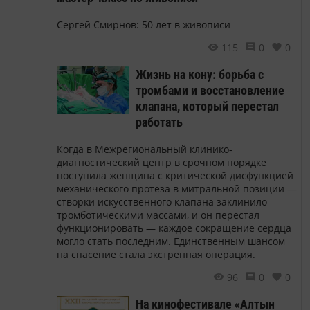
Сергей Смирнов: 50 лет в живописи
115
0
0
Жизнь на кону: борьба с
тромбами и восстановление
клапана, который перестал
работать
Когда в Межрегиональный клинико-
диагностический центр в срочном порядке
поступила женщина с критической дисфункцией
механического протеза в митральной позиции —
створки искусственного клапана заклинило
тромботическими массами, и он перестал
функционировать — каждое сокращение сердца
могло стать последним. Единственным шансом
на спасение стала экстренная операция.
96
0
0
На кинофестивале «Алтын