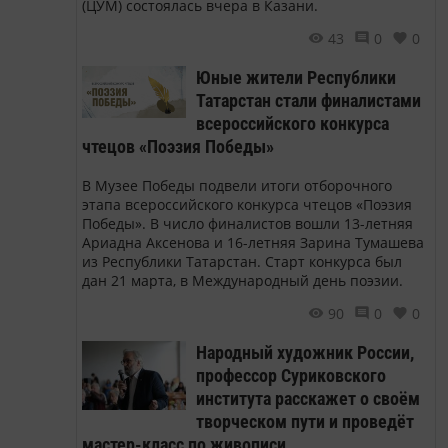
(ЦУМ) состоялась вчера в Казани.
43
0
0
Юные жители Республики
Татарстан стали финалистами
всероссийского конкурса
чтецов «Поэзия Победы»
В Музее Победы подвели итоги отборочного
этапа всероссийского конкурса чтецов «Поэзия
Победы». В число финалистов вошли 13-летняя
Ариадна Аксенова и 16-летняя Зарина Тумашева
из Республики Татарстан. Старт конкурса был
дан 21 марта, в Международный день поэзии.
90
0
0
Народный художник России,
профессор Суриковского
института расскажет о своём
творческом пути и проведёт
мастер-класс по живописи