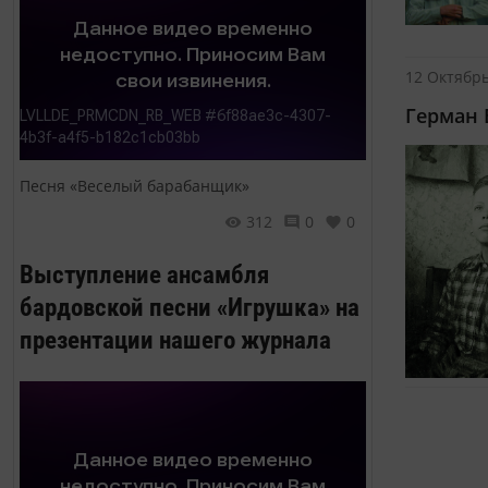
12 Октябрь
Герман 
Песня «Веселый барабанщик»
312
0
0
Выступление ансамбля
бардовской песни «Игрушка» на
презентации нашего журнала