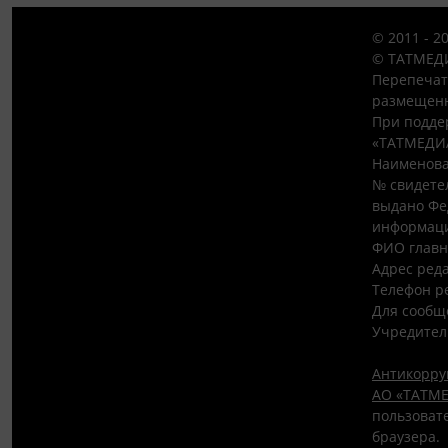
© 2011 - 2
© ТАТМЕДИ
Перепечат
размещенн
При подде
«ТАТМЕДИ
Наименова
№ свидетел
выдано Фе
информаци
ФИО главн
Адрес редак
Телефон ре
Для сообщ
Учредител
Антикорру
АО «ТАТМЕ
пользовате
браузера.