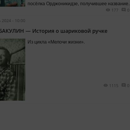
посёлка Орджоникидзе, получившее название
177
0
«Соцгород» в 50-е годы.
 2024 - 10:00
БАКУЛИН — История о шариковой ручке
Из цикла «Мелочи жизни».
1115
0