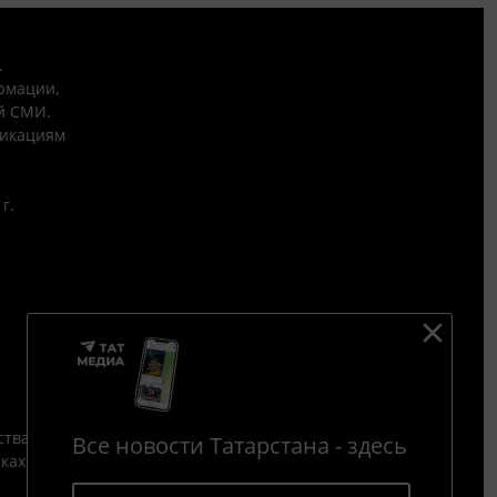
.
рмации,
й СМИ.
никациям
г.
ства
Все новости Татарстана - здесь
йках