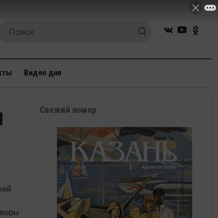
кты
Видео дня
Свежий номер
Н
жей
дворы