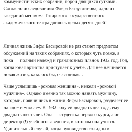
коммунистических собраний, порой длящихся сутками.
Согласно исследованиям Флёра Багаутдинова, одно из
заседаний месткома Татарского государственного
академического театра длилось целых десять дней!
Личная жизнь Зифы Басыровой не раз станет предметом
обсуждений на таких собраниях, о которых чуть позже, а
пока — полный надежд и грандиозных планов 1932 год. Год,
когда юная артистка приступает к учёбе. Для неё начинается
новая жизнь, казалось бы, счастливая...
Чаще услышишь «роковая женщина», нежели «роковой
мужчина». Однако именно так можно назвать мужчину,
который, появившись в жизни Зифы Басыровой, разделяет её
на «до» и «после». В 1932 году ей два­дцать два года, ему —
два­дцать шесть лет. Она — студентка первого курса, а он
директор (!) учебного заведения, в котором она учится.
Удивительный случай, когда руководство солидным