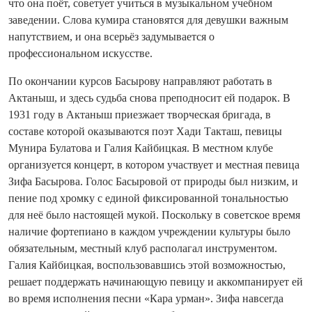
что она поёт, советует учиться в музыкальном учебном
заведении. Слова кумира становятся для девушки важным
напутствием, и она всерьёз задумывается о
профессиональном искусстве.
По окончании курсов Басырову направляют работать в
Актаныш, и здесь судьба снова преподносит ей подарок. В
1931 году в Актаныш приезжает творческая бригада, в
составе которой оказываются поэт Хади Такташ, певицы
Мунира Булатова и Галия Кайбицкая. В местном клубе
организуется концерт, в котором участвует и местная певица
Зифа Басырова. Голос Басыровой от природы был низким, и
пение под хромку с единой фиксированной тональностью
для неё было настоящей мукой. Поскольку в советское время
наличие фортепиано в каждом учреждении культуры было
обязательным, местный клуб располагал инструментом.
Галия Кайбицкая, воспользовавшись этой возможностью,
решает поддержать начинающую певицу и аккомпанирует ей
во время исполнения песни «Кара урман». Зифа навсегда