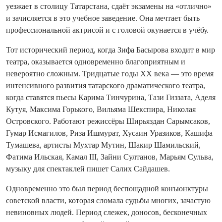
уезжает в столицу Татарстана, сдаёт экзамены на «отлично»
и зачисляется в это учебное заведение. Она мечтает быть
профессиональной актрисой и с головой окунается в учёбу.
Тот исторический период, когда Зифа Басырова входит в мир
театра, оказывается одновременно благоприятным и
невероятно сложным. Тридцатые годы XX века — это время
интенсивного развития татарского драматического театра,
когда ставятся пьесы Карима Тинчурина, Тази Гиззата, Аделя
Кутуя, Максима Горького, Вильяма Шекспира, Николая
Островского. Работают режиссёры Ширьяздан Сарымсаков,
Гумар Исмагилов, Риза Ишмурат, Хусаин Уразиков, Кашифа
Тумашева, артисты Мухтар Мутин, Шакир Шамильский,
Фатима Ильская, Камал III, Зайни Султанов, Марьям Сульва,
музыку для спектаклей пишет Салих Сайдашев.
Одновременно это был период беспощадной конъюнктуры
советской власти, которая сломала судьбы многих, зачастую
невиновных людей. Период слежек, доносов, бесконечных