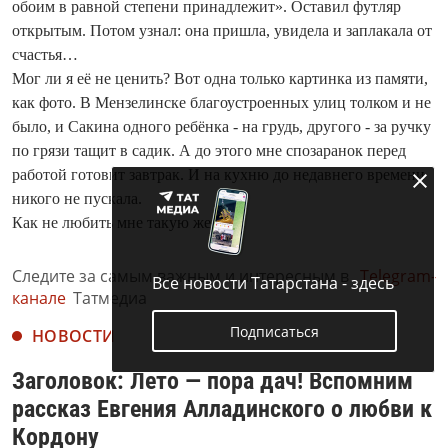
обоим в равной степени принадлежит». Оставил футляр
открытым. Потом узнал: она пришла, увидела и заплакала от
счастья…
Мог ли я её не ценить? Вот одна только картинка из памяти,
как фото. В Мензе­линске благоустроенных улиц толком и не
было, и Сакина одного ребёнка - на грудь, другого - за ручку
по грязи та­щит в садик. А до этого мне спозара­нок перед
работой готовит завтрак. И на кухню до недавнего времени
никого не пускала.
Как не любить мне такую жену?
Следите за самым важным и интересным в
Telegram-
Все новости Татарстана - здесь
канале
Татмедиа
Подписаться
НОВОСТИ
Заголовок: Лето — пора дач! Вспомним
рассказ Евгения Алладинского о любви к
Кордону