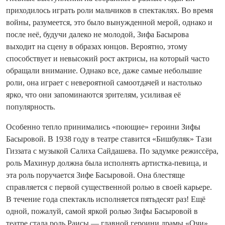
приходилось играть роли мальчиков в спектаклях. Во время
войны, разумеется, это было вынужденной мерой, однако и
после неё, будучи далеко не молодой, Зифа Басырова
выходит на сцену в образах юнцов. Вероятно, этому
способствует и невысокий рост актрисы, на который часто
обращали внимание. Однако все, даже самые небольшие
роли, она играет с невероятной самоотдачей и настолько
ярко, что они запоминаются зрителям, усиливая её
популярность.
Особенно тепло принимались «поющие» героини Зифы
Басыровой. В 1938 году в театре ставится «Бишбуляк» Тази
Гиззата с музыкой Салиха Сайдашева. По задумке режиссёра,
роль Махинур должна была исполнять артистка-певица, и
эта роль поручается Зифе Басыровой. Она блестяще
справляется с первой существенной ролью в своей карьере.
В течение года спектакль исполняется пятьдесят раз! Ещё
одной, пожалуй, самой яркой ролью Зифы Басыровой в
театре стала роль Раисы — главной героини драмы «Очи»