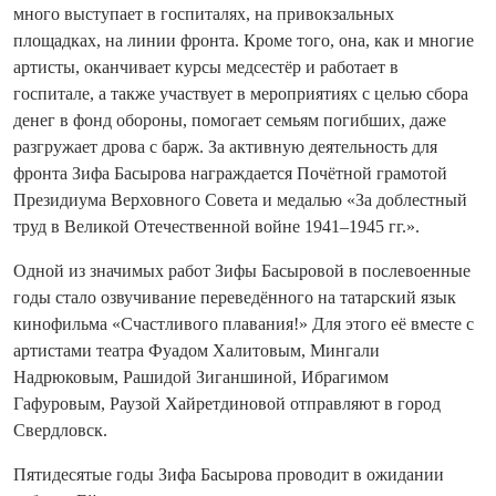
много выступает в госпиталях, на привокзальных
площадках, на линии фронта. Кроме того, она, как и многие
артисты, оканчивает курсы медсестёр и работает в
госпитале, а также участвует в мероприятиях с целью сбора
денег в фонд обороны, помогает семьям погибших, даже
разгружает дрова с барж. За активную деятельность для
фронта Зифа Басырова награждается Почётной грамотой
Президиума Верховного Совета и медалью «За доблестный
труд в Великой Отечественной войне 1941–1945 гг.».
Одной из значимых работ Зифы Басыровой в послевоенные
годы стало озвучивание переведённого на татарский язык
кинофильма «Счастливого плавания!» Для этого её вместе с
артистами театра Фуадом Халитовым, Мингали
Надрюковым, Рашидой Зиганшиной, Ибрагимом
Гафуровым, Раузой Хайретдиновой отправляют в город
Свердловск.
Пятидесятые годы Зифа Басырова проводит в ожидании