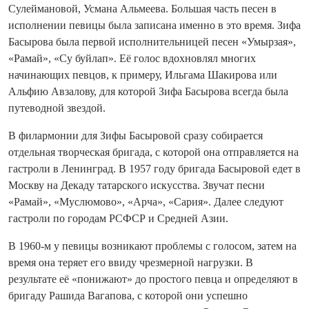
Сулеймановой, Усмана Альмеева. Большая часть песен в
исполнении певицы была записана именно в это время. Зифа
Басырова была первой исполнительницей песен «Умырзая»,
«Рамай», «Су буйлап». Её голос вдохновлял многих
начинающих певцов, к примеру, Ильгама Шакирова или
Альфию Авзалову, для которой Зифа Басырова всегда была
путеводной звездой.
В филармонии для Зифы Басыровой сразу собирается
отдельная творческая бригада, с которой она отправляется на
гастроли в Ленинград. В 1957 году бригада Басыровой едет в
Москву на Декаду татарского искусства. Звучат песни
«Рамай», «Муслюмово», «Арча», «Сария». Далее следуют
гастроли по городам РСФСР и Средней Азии.
В 1960-м у певицы возникают проблемы с голосом, затем на
время она теряет его ввиду чрезмерной нагрузки. В
результате её «понижают» до простого певца и определяют в
бригаду Рашида Вагапова, с которой они успешно