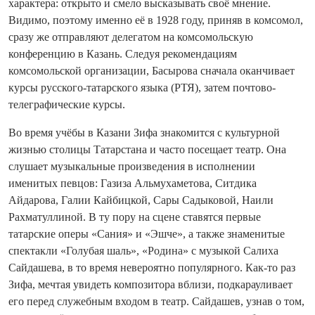
характера: открыто и смело высказывать своё мнение.
Видимо, поэтому именно её в 1928 году, приняв в комсомол,
сразу же отправляют делегатом на комсомольскую
конференцию в Казань. Следуя рекомендациям
комсомольской организации, Басырова сначала оканчивает
курсы русского-татарского языка (РТЯ), затем почтово-
телеграфические курсы.
Во время учёбы в Казани Зифа знакомится с культурной
жизнью столицы Татарстана и часто посещает театр. Она
слушает музыкальные произведения в исполнении
именитых певцов: Газиза Альмухаметова, Ситдика
Айдарова, Галии Кайбицкой, Сары Садыковой, Наили
Рахматуллиной. В ту пору на сцене ставятся первые
татарские оперы «Сания» и «Эшче», а также знаменитые
спектакли «Голубая шаль», «Родина» с музыкой Салиха
Сайдашева, в то время невероятно популярного. Как-то раз
Зифа, мечтая увидеть композитора вблизи, подкарауливает
его перед служебным входом в театр. Сайдашев, узнав о том,