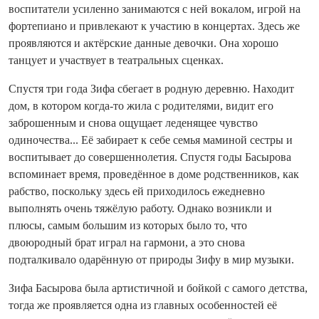
воспитатели усиленно занимаются с ней вокалом, игрой на
фортепиано и привлекают к участию в концертах. Здесь же
проявляются и актёрские данные девочки. Она хорошо
танцует и участвует в театральных сценках.
Спустя три года Зифа сбегает в родную деревню. Находит
дом, в котором когда-то жила с родителями, видит его
заброшенным и снова ощущает леденящее чувство
одиночества... Её забирает к себе семья маминой сестры и
воспитывает до совершеннолетия. Спустя годы Басырова
вспоминает время, проведённое в доме родственников, как
рабство, поскольку здесь ей приходилось ежедневно
выполнять очень тяжёлую работу. Однако возникли и
плюсы, самым большим из которых было то, что
двоюродный брат играл на гармони, а это снова
подталкивало одарённую от природы Зифу в мир музыки.
Зифа Басырова была артистичной и бойкой с самого детства,
тогда же проявляется одна из главных особенностей её