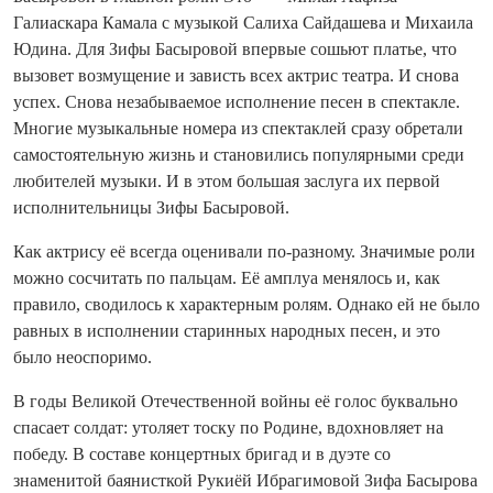
Галиаскара Камала с музыкой Салиха Сайдашева и Михаила
Юдина. Для Зифы Басыровой впервые сошьют платье, что
вызовет возмущение и зависть всех актрис театра. И снова
успех. Снова незабываемое исполнение песен в спектакле.
Многие музыкальные номера из спектаклей сразу обретали
самостоятельную жизнь и становились популярными среди
любителей музыки. И в этом большая заслуга их первой
исполнительницы Зифы Басыровой.
Как актрису её всегда оценивали по-разному. Значимые роли
можно сосчитать по пальцам. Её амплуа менялось и, как
правило, сводилось к характерным ролям. Однако ей не было
равных в исполнении старинных народных песен, и это
было неоспоримо.
В годы Великой Отечественной войны её голос буквально
спасает солдат: утоляет тоску по Родине, вдохновляет на
победу. В составе концертных бригад и в дуэте со
знаменитой баянисткой Рукиёй Ибрагимовой Зифа Басырова