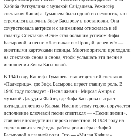
Хабиба Фатхуллина с музыкой Сайдашева. Режиссёр
спектакля Кашифа Тумашева была одной из немногих, кто
стремился включить Зифу Басырову в постановки. Она
сочувствовала актрисе и с вниманием относилась к её
таланту. Спектакль «Очи» стал большим успехом Зифы
Басыровой, а песни «Ласточка» и «Прощай, деревня!» —
визитными карточками певицы. Многие зрители приходили
на спектакль снова и снова, чтобы услышать эти песни в
исполнении Зифы Басыровой.
В 1940 году Кашифа Тумашева ставит детский спектакль
«Падчерица», где Зифа Басырова играет главную роль. В
1946 году последует «Песня жизни» Мирсая Амира с
музыкой Джаудата Файзи, где Зифа Басырова сыграет
пятнадцатилетнего Каюма. Именно этому герою поручается
исполнение ключевой песни спектакля — «Песни жизни»,
ставшей впоследствии широко известной. В 1949 году на
сцене появится ещё одна работа режиссёра с Зифой
Басыровой в главной роли. Это — «Милая Хафиза»