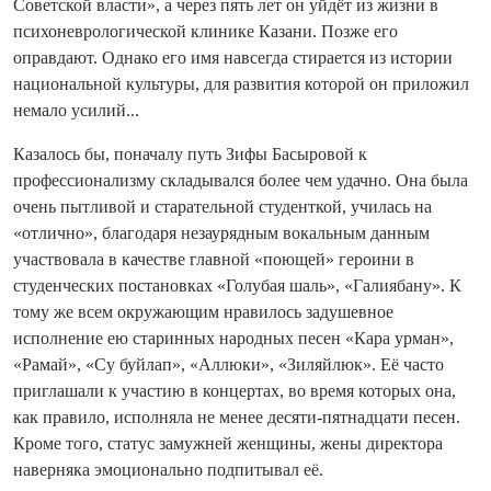
Советской власти», а через пять лет он уйдёт из жизни в
психоневрологической клинике Казани. Позже его
оправдают. Однако его имя навсегда стирается из истории
национальной культуры, для развития которой он приложил
немало усилий...
Казалось бы, поначалу путь Зифы Басыровой к
профессионализму складывался более чем удачно. Она была
очень пытливой и старательной студенткой, училась на
«отлично», благодаря незаурядным вокальным данным
участвовала в качестве главной «поющей» героини в
студенческих постановках «Голубая шаль», «Галиябану». К
тому же всем окружающим нравилось задушевное
исполнение ею старинных народных песен «Кара урман»,
«Рамай», «Су буйлап», «Аллюки», «Зиляйлюк». Её часто
приглашали к участию в концертах, во время которых она,
как правило, исполняла не менее десяти-пятнадцати песен.
Кроме того, статус замужней женщины, жены директора
наверняка эмоционально подпитывал её.