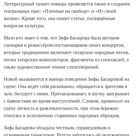
Литературный талант певицы проявляется также в создании
театральных пьес: «Пленные на свободе» и «Из своей
жизни». Кроме того, она пишет статьи, посвящённые
вопросам культуры.
Мало кто знает о том, что Зифа Басырова была автором
сценария и режиссёром-постановщиком своих концертов,
которые традиционно включают татарские народные песни,
песни татарских композиторов, фрагменты из спектаклей, а
также художественное чтение стихотворений.
Новой оказывается и манера поведения Зифы Басыровой на
сцене. Она ведёт себя раскованно, обращается к зрителям в
зале, беседует с ними. Пританцовывает, в шутку заигрывает
с баянистами во время выступлений. Словом, привносит на
сцену лёгкость и развлекательность, при этом бережно
относясь к исполнению старинных народных образцов.
Зифа Басырова обладала честным, справедливым и
отзывчивым характером. Всегда заботилась об окружающих