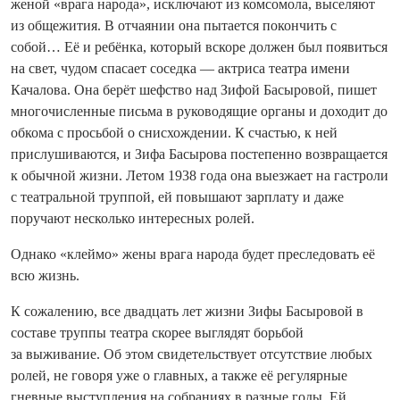
женой «врага народа», исключают из комсомола, выселяют
из общежития. В отчаянии она пытается покончить с
собой… Её и ребёнка, который вскоре должен был появиться
на свет, чудом спасает соседка — актриса театра имени
Качалова. Она берёт шефство над Зифой Басыровой, пишет
многочисленные письма в руководящие органы и доходит до
обкома с просьбой о снисхождении. К счастью, к ней
прислушиваются, и Зифа Басырова постепенно возвращается
к обычной жизни. Летом 1938 года она выезжает на гастроли
с театральной труппой, ей повышают зарплату и даже
поручают несколько интересных ролей.
Однако «клеймо» жены врага народа будет преследовать её
всю жизнь.
К сожалению, все двадцать лет жизни Зифы Басыровой в
составе труппы театра скорее выглядят борьбой
за выживание. Об этом свидетельствует отсутствие любых
ролей, не говоря уже о главных, а также её регулярные
гневные выступления на собраниях в разные годы. Ей