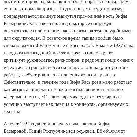
дисциплинирована, хорошо понимает образы, в то же время
есть некоторые капризы». Под капризами, судя по всему,
подразумевается вышеупомянутая прямолинейность Зифы
Басыровой. Как известно, люди, которые напрямую
высказывают своё мнение, часто оказываются «неудобными»
для окружающих. В советское время таким вообще было
сложно выжить! В том числе и Басыровой. В марте 1937 года
на одном из заседаний месткома театра она открыто
критикует руководство, режиссёров, предпочитающих одних
и тех же актёров, жалуется на низкую зарплату, отсутствие
работы, требует ровного отношения ко всем артистам.
Действительно, в течение года Зифа Басырова мало работает
как актриса: получает незначительные роли в спектаклях
«Первые цветы», «Славное время», однако регулярно и
успешно выступает как певица в концертах, организуемых
театром.
Август 1937 года стал переломным в жизни Зифы
Басыровой. Гений Республиканец осуждён. Её объявляют