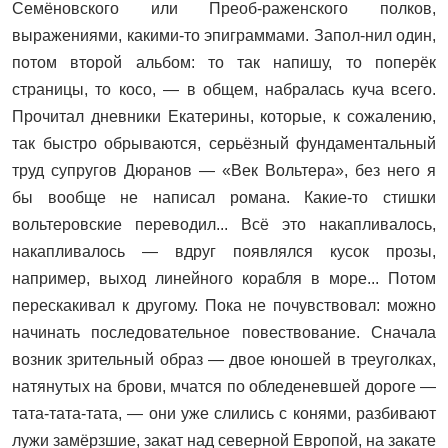
Семёновского или Преоб-раженского полков,
выражениями, какими-то эпиграммами. Запол-нил один,
потом второй альбом: то так напишу, то поперёк
страницы, то косо, — в общем, набралась куча всего.
Прочитал дневники Екатерины, которые, к сожалению,
так быстро обрываются, серьёзный фундаментальный
труд супругов Дюранов — «Век Вольтера», без него я
бы вообще не написал романа. Какие-то стишки
вольтеровские переводил... Всё это накапливалось,
накапливалось — вдруг появлялся кусок прозы,
например, выход линейного кораб­ля в море... Потом
перескакивал к другому. Пока не почувствовал: можно
начинать последовательное повествование. Сначала
возник зрительный образ — двое юношей в треуголках,
натянутых на брови, мчатся по обледеневшей дороге —
тата-тата-тата, — они уже слились с конями, разбивают
лужи замёрзшие, закат над северной Европой, на закате