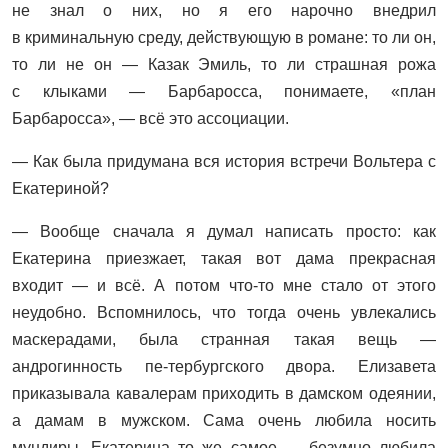
не знал о них, но я его нарочно внедрил
в криминальную среду, действующую в романе: то ли он,
то ли не он — Казак Эмиль, то ли страшная рожа
с клыками — Барбаросса, понимаете, «план
Барбаросса», — всё это ассоциации.
— Как была придумана вся история встречи Вольтера с
Екатериной?
— Вообще сначала я думал написать просто: как
Екатерина приезжает, такая вот дама прекрасная
входит — и всё. А потом что-то мне стало от этого
неудобно. Вспомнилось, что тогда очень увлекались
маскерадами, была странная такая вещь —
андрогинность пе-тербургского двора. Елизавета
приказывала кавалерам приходить в дамском одеянии,
а дамам в мужском. Сама очень любила носить
мундиры. Екатерина то же самое — безумно любила