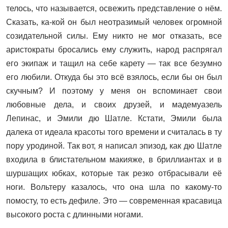
телось, что называется, освежить представление о нём.
Сказать, ка-кой он был неотразимый человек огромной
созидательной силы. Ему никто не мог отказать, все
аристократы бросались ему служить, народ распрягал
его экипаж и тащил на себе карету — так все безумно
его любили. Откуда бы это всё взялось, если бы он был
скучным? И поэтому у меня он вспоминает свои
любовные дела, и своих друзей, и мадемуазель
Лепинас, и Эмили дю Шатле. Кстати, Эмили была
далека от идеала красоты того времени и считалась в ту
пору уродиной. Так вот, я написал эпизод, как дю Шатле
входила в блистательном макияже, в бриллиантах и в
шуршащих юбках, которые так резко отбрасывали её
ноги. Вольтеру казалось, что она шла по какому-то
помосту, то есть дефиле. Это — современная красавица
высокого роста с длинными ногами.