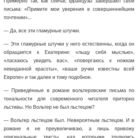
Примерно так, как сейчас французы завершают свои
письма: «Примите мои уверения в совершеннейшем
почтении»...
— Да, все эти гламурные штучки.
— Эти гламурные штучки у него естественны, когда он
обращается к Екатерине: «льщу себя мыслью»,
«ласкаюсь увидеть вас», «повергаюсь к ножкам
невиданной красоты», «ваши ручки известны всей
Европе» и так далее и тому подобное.
— Приведённые в романе вольтеровские письма по
тональности для современного читателя приторно
льстивы. Но Вольтер не был льстецом?
— Вольтер льстецом был. Невероятным льстецом. И в
романе я не преувеличиваю, а лишь привожу
оригинальные тексты, над которыми трудились