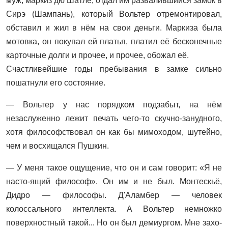
муж, маркиз дю Шатле, отдал им развалившийся замок в
Сирэ (Шампань), который Вольтер отремонтировал,
обставил и жил в нём на свои деньги. Маркиза была
мотовка, он покупал ей платья, платил её бесконечные
карточные долги и прочее, и прочее, обожал её.
Счастливейшие годы пребывания в замке сильно
пошатнули его состояние.
— Вольтер у нас порядком подзабыт, на нём
незаслуженно лежит печать чего-то скучно-занудного,
хотя философствовал он как бы мимоходом, шутейно,
чем и восхищался Пушкин.
— У меня такое ощущение, что он и сам говорит: «Я не
насто-ящий философ». Он им и не был. Монтескьё,
Дидро — философы. Д'Аламбер — человек
колоссального интеллекта. А Вольтер немножко
поверхностный такой... Но он был демиургом. Мне захо-