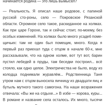
начинается родина — это лишь вымысел?
— Реальность. Я описал наше родовое, с папиной
русской сто-роны, село — Покровское Рязанской
области. Огромное село такое, раскиданное на холмах.
Как при царе Горохе, так и сейчас стоит, по‑моему, без
особых изменений. На холмах было много усадеб поме-
щичьих: там не один был помещик, много. Когда я
первый раз приехал туда с отцом в начале 60-х, мне
рассказывали, что на одном холме, вот тут вот, барин
пустил лебедей в пруды, там беседки построил... всё
стояло, как одно целое. Электричества не было, воду из
колодца поднимали журавлём... Родственница Таня
утром нам с отцом выносила яичницу из двадцати яиц и
бутыль мутного такого самогона. На наши возражения
отвечала: «Вы же на отдыхе...» В избе — корова, куры...
В романе и название села осталось. Их много, тысячи