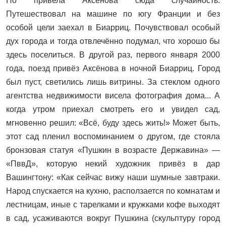
Но привела Аксёнова сюда случайность.
Путешествовал на машине по югу Франции и без
особой цели заехал в Биарриц. Почувствовал особый
дух города и тогда отвлечённо подумал, что хорошо бы
здесь поселиться. В другой раз, первого января 2000
года, поезд привёз Аксёнова в ночной Биарриц. Город
был пуст, светились лишь витрины. За стеклом одного
агентства недвижимости висела фотография дома... А
когда утром приехал смотреть его и увидел сад,
мгновенно решил: «Всё, буду здесь жить!» Может быть,
этот сад пленил воспоминанием о другом, где стояла
бронзовая статуя «Пушкин в возрасте Державина» —
«ПввД», которую некий художник привёз в дар
Вашингтону: «Как сейчас вижу наши шумные завтраки.
Народ спускается на кухню, расползается по комнатам и
лестницам, иные с тарелками и кружками кофе выходят
в сад, усаживаются вокруг Пушкина (скульптуру город