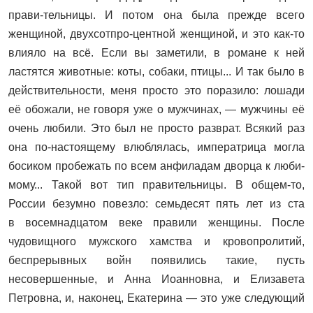
прави-тельницы. И потом она была прежде всего
женщиной, двухсотпро-центной женщиной, и это как-то
влияло на всё. Если вы заметили, в романе к ней
ластятся животные: коты, собаки, птицы... И так было в
действительности, меня просто это поразило: лошади
её обожали, не говоря уже о мужчинах, — мужчины её
очень любили. Это был не просто разврат. Всякий раз
она по-настоящему влюблялась, императрица могла
босиком пробежать по всем анфиладам дворца к люби-
мому... Такой вот тип правительницы. В общем-то,
России безумно повезло: семьдесят пять лет из ста
в восемнадцатом веке правили женщины. После
чудовищного мужского хамства и кровопролитий,
беспрерывных войн появились такие, пусть
несовершенные, и Анна Иоанновна, и Елизавета
Петровна, и, наконец, Екатерина — это уже следующий