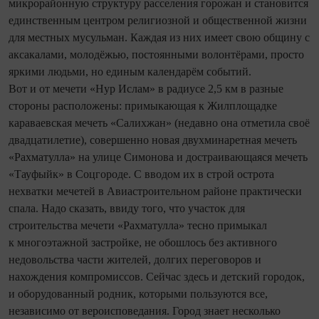
микрорайонную структуру расселения горожан и становится
единственным центром религиозной и общественной жизни
для местных мусульман. Каждая из них имеет свою общину с
аксакалами, молодёжью, постоянными волонтёрами, просто
яркими людьми, но единым календарём событий.
Вот и от мечети «Нур Ислам» в радиусе 2,5 км в разные
стороны расположены: примыкающая к Жилплощадке
караваевская мечеть «Салихжан» (недавно она отметила своё
двадцатилетие), совершенно новая двухминаретная мечеть
«Рахматулла» на улице Симонова и достраивающаяся мечеть
«Тауфыйк» в Соцгороде. С вводом их в строй острота
нехватки мечетей в Авиастроительном районе практически
спала. Надо сказать, ввиду того, что участок для
строительства мечети «Рахматулла» тесно примыкал
к многоэтажной застройке, не обошлось без активного
недовольства части жителей, долгих переговоров и
нахождения компромиссов. Сейчас здесь и детский городок,
и оборудованный родник, которыми пользуются все,
независимо от вероисповедания. Город знает несколько