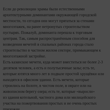
Если до революции храмы были естественными
архитектурными доминантами окружающей городской
местности, то сегодня они могут прятаться за стенами
многоэтажек, на ранее нетронутых строительством
пустырях. Пожалуй, доминанта перешла к торговым
центрам. Так, самым распространённым способом для
возведения мечетей в спальных районах города стало
строительство в частном жилом секторе, примыкающем к
многоэтажной застройке.
Есть казанские мечети, куда может вместиться не более 2-3
десятков человек, а есть и полутысячные залы; есть те,
которые ютятся много лет в подвале простой хрущёвки или
находятся в офисном здании. Есть мечети, которые
строились на болоте, в чистом поле, в овраге или на
живописном берегу озера; есть те, которые «выросли»
из здания котельной, частного дома или милицейского
участка на пожертвования простых и не очень простых
прихожан.