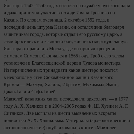
Ядыгар в 1542–1550 годах состоял на службе у русского царя
и даже принимал участие в походе Ивана Грозного на
Казань. По словам очевидца, 2 октября 1552 года, в
последний день штурма Казани, он остался жив благодаря
защитникам города, которые отдали его русскому царю, а
сами бросились в отчаянный бой, «испить смертную чашу».
Ядыгара отправили в Москву, где он принял крещение
с именем Симеон. Скончался в 1565 году. Гроб с его телом
установлен в Благовещенской церкви Чудова монастыря.
Из перечисленных трина­дцати ханов шестеро покоятся
в некрополе у стен Сююмбекиной башни Казанского
Кремля — Махмуд, Халиль, Ибрагим, Мухаммад-Эмин,
Джан-Гали и Сафа-Гирей.
Мавзолей казанских ханов исследовали археологи — в 1977
году А. Х. Халиков и в 2004–2005 годах Ф. Ш. Хузин и А. Г.
Ситдиков. Две могилы из шести выявленных вскрыты
полностью А. Х. Халиковым. Материалы (археологические и
антропологические) опубликованы в книге «Мавзолеи