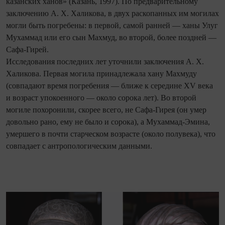
казанских ханов» (Казань, 1997). По предварительному
заключению А. Х. Халикова, в двух раскопанных им могилах
могли быть погребены: в первой, самой ранней — ханы Улуг
Мухаммад или его сын Махмуд, во второй, более поздней —
Сафа-Гирей.
Исследования последних лет уточнили заключения А. Х.
Халикова. Первая могила принадлежала хану Махмуду
(совпадают время погребения — ближе к середине XV века
и возраст упокоенного — около сорока лет). Во второй
могиле похоронили, скорее всего, не Сафа-Гирея (он умер
довольно рано, ему не было и сорока), а Мухаммад-Эмина,
умершего в почти старческом возрасте (около полувека), что
совпадает с антропологическим данными.