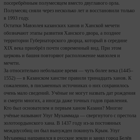
посеребрённым полумесяцем вместо двуглавого орла.
Полумесяц сняли через несколько лет и восстановили только
в 1993 году.
Остатки Мавзолея казанских ханов и Ханской мечети
обозначают этапы развития Ханского двора, а позднее
территории Губернаторского дворца, который в середине
XIX века приобрёл почти современный вид. При этом
церковь и башня повторяют расположение мавзолея и
мечети.
За относительно небольшое время — чуть более века (1445–
1552) — в Казанском ханстве правили тринадцать ханов. К
сожалению, в письменных источниках о них сохранилось
очень мало сведений. Учёные не могут назвать дат рождения
и смерти многих, а иногда даже точных годов правления.
Кто был основателем и первым ханом Казани? Многие
учёные называют Улуг Мухаммада — сверг­нутого с престола
золотоордынского хана. В 1437 году из-за постоянных
междоусобиц он был вынужден покинуть Крым. Улуг
Мухаммад направился в русские земли и занял город Белёв