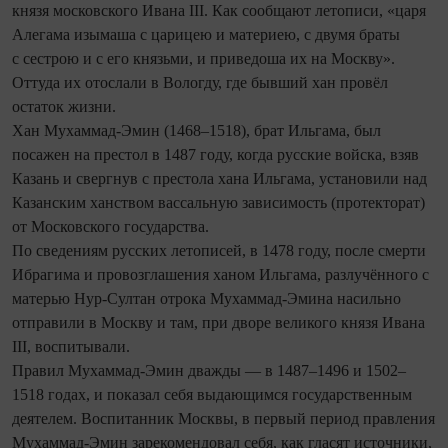
князя московского Ивана III. Как сообщают летописи, «царя
Алегама изымаша с царицею и материею, с двумя браты
с сестрою и с его князьми, и приведоша их на Москву».
Оттуда их отослали в Вологду, где бывший хан провёл
остаток жизни.
Хан Мухаммад-Эмин (1468–1518), брат Ильгама, был
посажен на престол в 1487 году, ко­гда русские войска, взяв
Казань и сверг­нув с престола хана Ильгама, установили над
Казанским ханством вассальную зависимость (протекторат)
от Московского государства.
По сведениям русских летописей, в 1478 году, после смерти
Ибрагима и провозглашения ханом Ильгама, разлучённого с
матерью Нур-Султан отрока Мухаммад-Эмина насильно
отправили в Москву и там, при дворе великого князя Ивана
III, воспитывали.
Правил Мухаммад-Эмин дважды — в 1487–1496 и 1502–
1518 годах, и показал себя выдающимся государственным
деятелем. Воспитанник Москвы, в первый период правления
Мухаммад-Эмин зарекомендовал себя, как гласят источники,