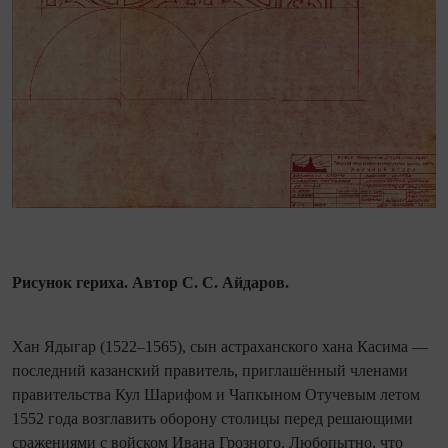
Рисунок гериха. Автор С. С. Айдаров.
Хан Ядыгар (1522–1565), сын астраханского хана Касима —
последний казанский правитель, приглашённый членами
правительства Кул Шарифом и Чапкыном Отучевым летом
1552 года возглавить оборону столицы перед решающими
сражениями с вой­ском Ивана Грозного. Любопытно, что