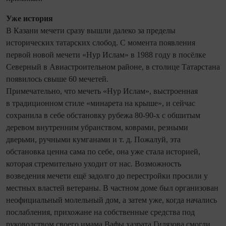
Уже история
В Казани мечети сразу вышли далеко за пределы
исторических татарских слобод. С момента появления
первой новой мечети «Нур Ислам» в 1988 году в посёлке
Северный в Авиастроительном районе, в столице Татарстана
появилось свыше 60 мечетей.
Примечательно, что мечеть «Нур Ислам», выстроенная
в традиционном стиле «минарета на крыше», и сейчас
сохранила в себе обстановку рубежа 80-90-х с обшитым
деревом внутренним убранством, коврами, резными
дверьми, ручными кумганами и т. д. Пожалуй, эта
обстановка ценна сама по себе, она уже стала историей,
которая стремительно уходит от нас. Возможность
возведения мечети ещё задолго до перестройки просили у
местных властей ветераны. В частном доме был организован
неофициальный молельный дом, а затем уже, когда начались
послаб­ления, прихожане на собственные средства под
руководством своего имама Вафы хазрата Гилязова смогли