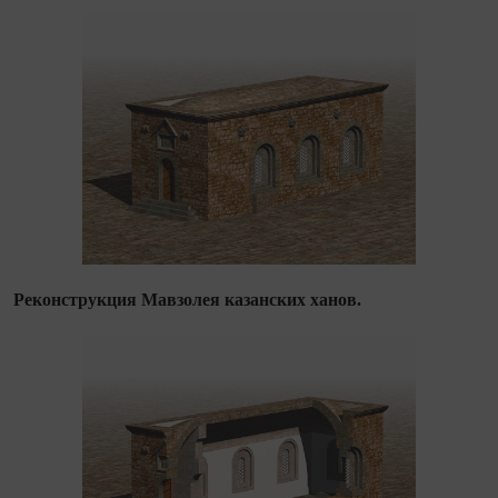
Реконструкция Мавзолея казанских ханов.