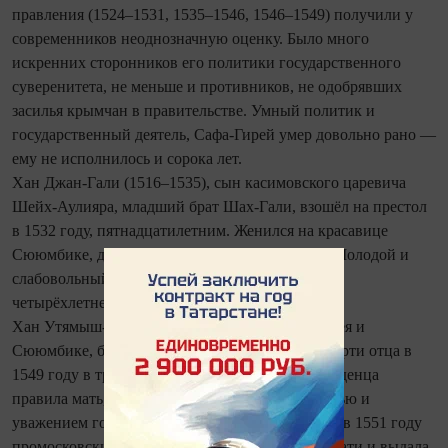
правления (1524–1531, 1535–1546, 1546–1549) получили у
современников неоднозначную оценку. Было много
искренних сторонников его политики государственного
суверенитета, не меньше и противников, не одобрявших
засилья крымчан в правительстве. Умный политик и
государственный деятель, Сафа-Гирей умер довольно рано —
ему не исполнилось и сорока лет.
Хан Джан-Гали (1516–1535), сын касимовского царевича
Шейх‑Аулияра, младший брат Шах-Гали, взошёл на престол
в 1532 году, пятнадцатилетним. Женился на красавице
Сююмбике, дочери ногайского мурзы Юсуфа. Молодой и
слабовольный хан был убит в 1535 году после
четырёхлетнего правления.
Хан Утямыш-Гирей (1546–1566), сын Сафа-Гирея и
Сююмбике, был провозглашён ханом после смерти отца в
1549 году в трёхлетнем возрасте. От имени младенца
правила мать, пользовавшаяся всеобщей любовью и
уважением горожан. Утямыш-Гирея низложила в 1551 году
промосковски настроенная группа татарской знати и выдала