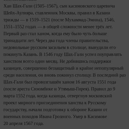
Хан Шах-Гали (1505–1567), сын касимовского царевича
Шейх‑Аулияра, ставленник Москвы, правил в Казани
трижды — в 1519–1521 (после Мухаммад‑Эмина), 1546,
1551–1552 годах — в общей сложности менее трёх лет.
Первый раз стал ханом, когда ему было чуть больше
тринадцати лет. Через два года члены правительства,
недовольные русским засильем в столице, вынудили его
покинуть Казань. В 1546 году Шах‑Гали успел поуправлять
ханством всего один месяц. Не добившись поддержки
казанцев, совершенно беззащитный и крайне непопулярный
среди населения, он вновь покинул столицу. В последний раз
Шах-Гали был провозглашён ханом 16 августа 1551 года
(после ареста Сююмбике и Утямыш-Гирея). Правил до 9
марта 1552 года, когда казанцы, отвергнув московский
проект мирного присоединения ханства к Русскому
государству, начали подготовку к обороне Казани от
военных походов Ивана Грозного. Умер в Касимове
20 апреля 1567 года.