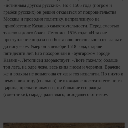
«истинным другом русских». Но с 1505 года (погром и
грабёж русских) он решил отказаться от покровительства
Москвы и проводил политику, направленную на
приобретение Казанью самостоятельности. Перед смертью
тяжело и долго болел. Летопись 1516 года: «И за сие
преступление порази его Бог язвою неисцельною от главы и
до ногу его». Умер он в декабре 1518 года, старше
пятидесяти лет. Его похоронили в «булгарском городе
Казани». Летописец злорадствует: «Люте (тяжело) боляше
три лета, на одре лежа, весь кипя гноем и червями. Врачеве
же и волхвы не возмогоша от язвы тоя исцелити. Но нихто к
нему в ложницу (спальню) не вхождаше посетити его: ни та
царица, прельстившая его, ни большие его рядцы
(советники), смрада ради злаго, исходящего от него».