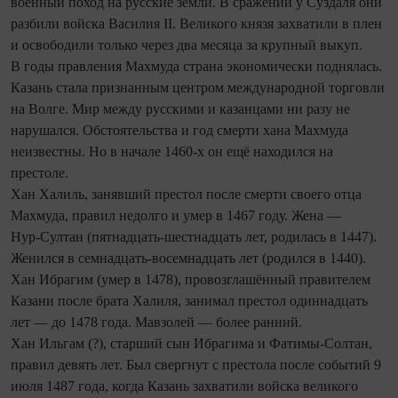
военный поход на русские земли. В сражении у Суздаля они
разбили войска Василия II. Великого князя захватили в плен
и освободили только через два месяца за крупный выкуп.
В годы правления Махмуда страна экономически поднялась.
Казань стала признанным центром международной торговли
на Волге. Мир между русскими и казанцами ни разу не
нарушался. Обстоятельства и год смерти хана Махмуда
неизвестны. Но в начале 1460-х он ещё находился на
престоле.
Хан Халиль, занявший престол после смерти своего отца
Махмуда, правил недолго и умер в 1467 году. Жена —
Нур‑Султан (пятнадцать-шестнадцать лет, родилась в 1447).
Женился в семнадцать-восемнадцать лет (родился в 1440).
Хан Ибрагим (умер в 1478), провозглашённый правителем
Казани после брата Халиля, занимал престол одиннадцать
лет — до 1478 года. Мавзолей — более ранний.
Хан Ильгам (?), старший сын Ибрагима и Фатимы-Солтан,
правил девять лет. Был свергнут с престола после событий 9
июля 1487 года, когда Казань захватили войска великого