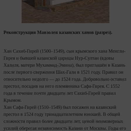
Реконструкция Мавзолея казанских ханов (разрез).
Хан Сахиб-Гирей (1500–1549), сын крымского хана Менгли-
Гирея и бывшей казанской царицы Нур-Султан (вдовы
Халиля, матери Мухаммад-Эмина), был приглашён в Казань
после первого свержения Шах-Гали в 1521 году. Правил он
относительно недолго — до 1524 года. Добровольно оставил
престол, посадив на него племянника Сафа-Гирея. С 1552
года в течение почти двадцати лет Сахиб-Гирей правил
Крымом.
Хан Сафа-Гирей (1510–1549) был посажен на казанский
престол в 1524 году тринадцатилетним юношей. В общей
сложности правил более двадцати лет, ценой неимоверных
усилий оберегая независимость Казани от Москвы. Годы его