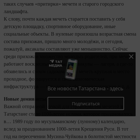
таких случаев «притирки» мечети и старого городского
ландшафта.
К слову, почти каждая мечеть старается поставить у себя
детскую площадку, спортивное оборудование, иные
социальные объекты. В нулевые произошла возрастная смена
состава прихожан, пришло много молодёжи, и сегодня,
пожалуй, аксакалы составляют уже меньшинство. Сейчас
среди прихожан множество молодых родителей, при мечетях
работают воскресные школы, в каникулы — лагеря, а где-то
обзавелись и своим садиком. Если мечеть крупная и место
проходное, формируется и своя экономическая
инфраструктура — магазины, кафе, парикмахерские и т. д.
Все новости Татарстана - здесь
Новые доминанты
Подписаться
Важной отправной точкой для строительства мечетей в
Татарстане стало 1100-летие ислама, которое праздновалось
в… 1989 году по мусульманскому (лунному) календарю,
вслед за празднованием 1000-летия Крещения Руси. В тот
год на пересечении Мусина‑Чуйкова в болотистой местности