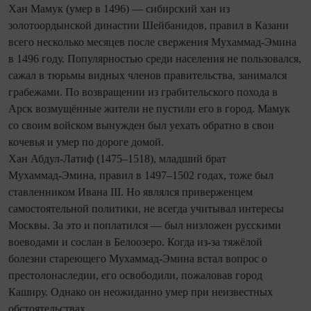
Хан Мамук (умер в 1496) — сибирский хан из
золотоордынской династии Шейбанидов, правил в Казани
всего несколько месяцев после свержения Мухаммад-Эмина
в 1496 году. Популярностью среди населения не пользовался,
сажал в тюрьмы видных членов правительства, занимался
грабежами. По возвращении из грабительского похода в
Арск возмущённые жители не пустили его в город. Мамук
со своим войском вынужден был уехать обратно в свои
кочевья и умер по дороге домой.
Хан Абдул-Латиф (1475–1518), младший брат
Мухаммад‑Эмина, правил в 1497–1502 годах, тоже был
ставленником Ивана III. Но являлся приверженцем
самостоятельной политики, не все­гда учитывал интересы
Москвы. За это и поплатился — был низложен русскими
воеводами и сослан в Белоозеро. Когда из-за тяжёлой
болезни стареющего Мухаммад‑Эмина встал вопрос о
престолонаследии, его освободили, пожаловав город
Каширу. Однако он неожиданно умер при неизвестных
обстоятельствах.