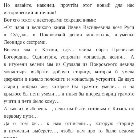
Но давайте, наконец, прочтём этот новый для нас
исторический источник!
Вот его текст с некоторыми сокращениями:
«От царя и великого князя Ивана Васильевича всея Руси
в Суздаль, в Покровской девич монастырь, игуменье
Леониде с сестрами.
Велели мы в Казани, где… явила образ Пречистая
Богородица Одигитрия, устроити монастырь девич… А
в игумени велели мы из Суздаля из Покровского девича
монастыря выбрати добрую старицу, которая б умела
здержати и начало положити и монастырь устроити. Да двух
стариц добрых же, которые бы грамоте умели… и на
крылосе бы пети умели…, и иных бы вперед стариц грамоте
учити и пети было кому…
А как их выберешь…, вели им быти готовым в Казань по
первому пути…
Да о том бы… к нам отписали…, которую старицу
в игуменьи выберете…, чтобы нам про то было ведомо