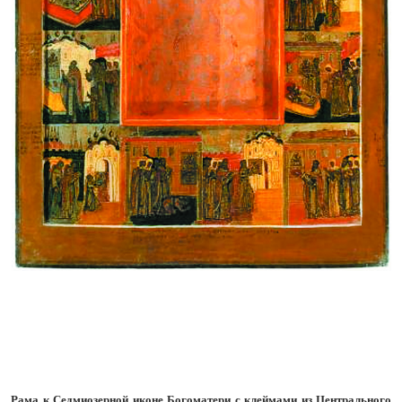
Рама к Седмиозерной иконе Богоматери с клеймами из Центрального