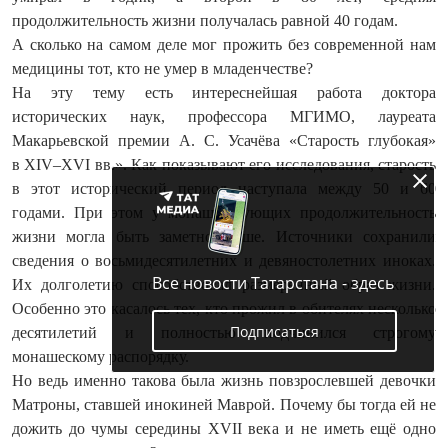
продолжительность жизни получалась равной 40 годам.
А сколько на самом деле мог прожить без современной нам
медицины тот, кто не умер в младенчестве?
На эту тему есть интереснейшая работа доктора
исторических наук, профессора МГИМО, лауреата
Макарьевской премии А. С. Усачёва «Старость глубокая»
в XIV–XVI вв.». Как показывают его исследования, старость
в этот исторический период наступала между 50 и 60
годами. При этом у монашествующих продолжительность
жизни могла быть заметно выше. Источники сохранили
сведения о восьмидесятилетних и девяностолетних иноках.
Все новости Татарстана - здесь
Их долголетию способствовал размеренный образ жизни.
Особенно это касалось тех, кто прожил в обителях несколько
Подписаться
десятилетий и полностью подчинился строгому
монашескому распорядку.
Но ведь именно такова была жизнь повзрослевшей девочки
Матроны, ставшей инокиней Маврой. Почему бы тогда ей не
дожить до чумы середины XVII века и не иметь ещё одно