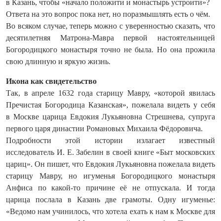
в Казань, чтобы «начало положити и монастырь устроити»?
Ответа на это вопрос пока нет, но поразмышлять есть о чём.
Во всяком случае, теперь можно с уверенностью сказать, что
десятилетняя Матрона-Мавра первой настоятельницей
Богородицкого монастыря точно не была. Но она прожила
свою длинную и яркую жизнь.
Икона как свидетельство
Так, в апреле 1632 года старицу Мавру, «которой явилась
Пречистая Богородица Казанская», пожелала видеть у себя
в Москве царица Евдокия Лукьяновна Стрешнева, супруга
первого царя династии Романовых Михаила Фёдоровича.
Подробности этой истории излагает известный
исследователь И. Е. Забелин в своей книге «Быт московских
цариц». Он пишет, что Евдокия Лукьяновна пожелала видеть
старицу Мавру, но игуменья Богородицкого монастыря
Анфиса по какой-то причине её не отпускала. И тогда
царица послала в Казань две грамоты. Одну игуменье:
«Ведомо нам учинилось, что хотела ехать к нам к Москве для