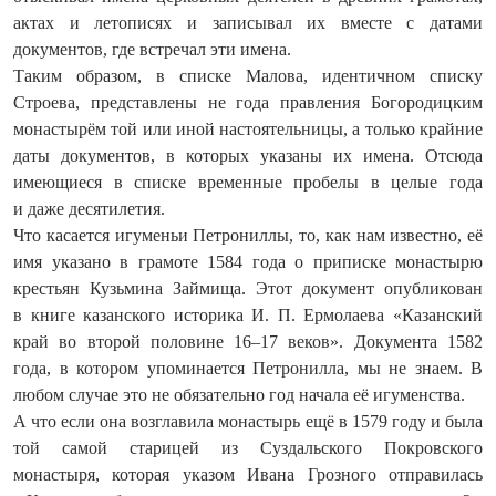
актах и летописях и записывал их вместе с датами
документов, где встречал эти имена.
Таким образом, в списке Малова, идентичном списку
Строева, представлены не года правления Богородицким
монастырём той или иной настоятельницы, а только крайние
даты документов, в которых указаны их имена. Отсюда
имеющиеся в списке временные пробелы в целые года
и даже десятилетия.
Что касается игуменьи Петрониллы, то, как нам известно, её
имя указано в грамоте 1584 года о приписке монастырю
крестьян Кузьмина Займища. Этот документ опубликован
в книге казанского историка И. П. Ермолаева «Казанский
край во второй половине 16–17 веков». Документа 1582
года, в котором упоминается Петронилла, мы не знаем. В
любом случае это не обязательно год начала её игуменства.
А что если она возглавила монастырь ещё в 1579 году и была
той самой старицей из Суздальского Покровского
монастыря, которая указом Ивана Грозного отправилась