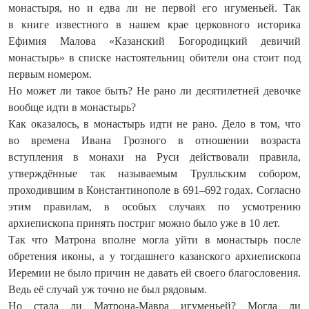
монастыря, но и едва ли не первой его игуменьей. Так
в книге известного в нашем крае церковного историка
Ефимия Малова «Казанский Богородицкий девичий
монастырь» в списке настоятельниц обители она стоит под
первым номером.
Но может ли такое быть? Не рано ли десятилетней девочке
вообще идти в монастырь?
Как оказалось, в монастырь идти не рано. Дело в том, что
во времена Ивана Грозного в отношении возраста
вступления в монахи на Руси действовали правила,
утверждённые так называемым Трулльским собором,
проходившим в Константинополе в 691–692 годах. Согласно
этим правилам, в особых случаях по усмотрению
архиепископа принять постриг можно было уже в 10 лет.
Так что Матрона вполне могла уйти в монастырь после
обретения иконы, а у тогдашнего казанского архиепископа
Иеремии не было причин не давать ей своего благословения.
Ведь её случай уж точно не был рядовым.
Но стала ли Матрона-Мавра игуменьей? Могла ли