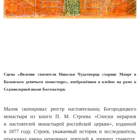
Сцена «Явление святителя Николая Чудотворца старице Мавре в
Казанском девичьем монастыре», изображённая в клейме на раме к
Седмиозерной иконе Богоматери.
Малов скопировал реестр настоятельниц Богородицкого
монастыря из книги П. М. Строева «Списки иерархов
и настоятелей монастырей российской церкви», изданной
в 1877 году. Строев, уважаемый историк и исследователь,
отыскивал имена церковных деятелей в древних грамотах,