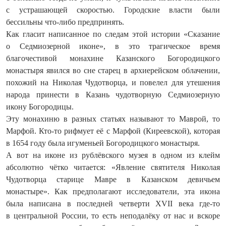
с устрашающей скоростью. Городские власти были
бессильны что-либо предпринять.
Как гласит написанное по следам этой истории «Сказание
о Седмиозерной иконе», в это трагическое время
благочестивой монахине Казанского Богородицкого
монастыря явился во сне старец в архиерейском облачении,
похожий на Николая Чудотворца, и повелел для утешения
народа принести в Казань чудотворную Седмиозерную
икону Богородицы.
Эту монахиню в разных статьях называют то Маврой, то
Марфой. Кто-то рифмует её с Марфой (Киреевской), которая
в 1654 году была игуменьей Богородицкого монастыря.
А вот на иконе из рублёвского музея в одном из клейм
абсолютно чётко читается: «Явление святителя Николая
Чудотворца старице Мавре в Казанском девичьем
монастыре». Как предполагают исследователи, эта икона
была написана в последней четверти XVII века где-то
в центральной России, то есть неподалёку от нас и вскоре