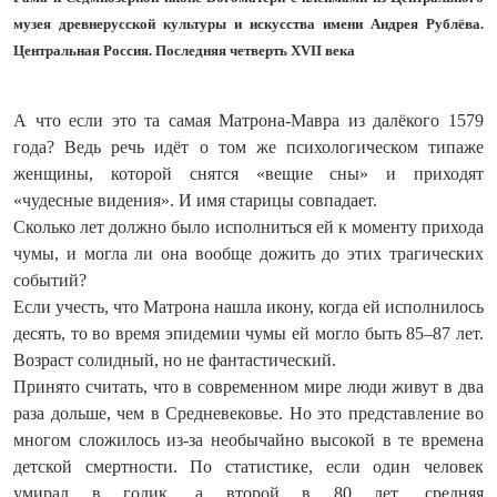
музея древнерусской культуры и искусства имени Андрея Рублёва.
Центральная Россия. Последняя четверть XVII века
А что если это та самая Матрона-Мавра из далёкого 1579
года? Ведь речь идёт о том же психологическом типаже
женщины, которой снятся «вещие сны» и приходят
«чудесные видения». И имя старицы совпадает.
Сколько лет должно было исполниться ей к моменту прихода
чумы, и могла ли она вообще дожить до этих трагических
событий?
Если учесть, что Матрона нашла икону, когда ей исполнилось
десять, то во время эпидемии чумы ей могло быть 85–87 лет.
Возраст солидный, но не фантастический.
Принято считать, что в современном мире люди живут в два
раза дольше, чем в Средневековье. Но это представление во
многом сложилось из-за необычайно высокой в те времена
детской смертности. По статистике, если один человек
умирал в годик, а второй в 80 лет, средняя