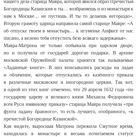
нашего дела старица Мавра, которой явился образ Пречистыя
Богородицы Казанския и ты… возбраняешь и из монастыря к
нам к Москве… не пустишь. И ты то делаешь негораздо».
Вторую грамоту царица направила самой старице Мавре: «А
об отпуске твоем в монастырь… к игуменье Анфисе от нас
писано, а велено тебя отпустить безо всякаго задержанья».
Мавра-Матрона не только побывала при царском дворе,
но и получила от государей дорогие подарки. В архиве
московской Оружейной палаты хранятся так называемые
«Ладанные книги». В них вписывались расходы на ладан
и облачение, которые отпускались из казённого приказа
в различные московские и иногородние церкви. Так вот,
в одной из этих книг отмечено, что 29 апреля 1632 года «по
государеву цареву и великого князя Михаила Федоровича
всея Руси имянному приказу» старица Мавра получила «три
фунта ладану бранного», то есть лучшего, отобранного, «к
пречистой Богородице Казанской».
Как видите, выросшая Матрона пережила Смутное время,
находилась в монастыре в весьма почитаемом статусе