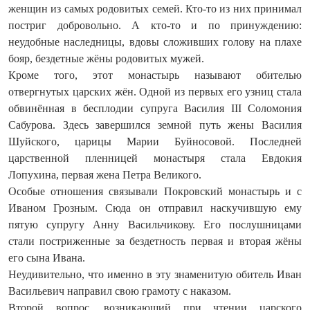
женщин из самых родовитых семей. Кто-то из них принимал
постриг добровольно. А кто‑то и по принуждению:
неудобные наследницы, вдовы сложивших голову на плахе
бояр, бездетные жёны родовитых мужей.
Кроме того, этот монастырь называют обителью
отвергнутых царских жён. Одной из первых его узниц стала
обвинённая в бесплодии супруга Василия III Соломония
Сабурова. Здесь завершился земной путь жены Василия
Шуйского, царицы Марии Буйносовой. Последней
царственной пленницей монастыря стала Евдокия
Лопухина, первая жена Петра Великого.
Особые отношения связывали Покровский монастырь и с
Иваном Грозным. Сюда он отправил наскучившую ему
пятую супругу Анну Васильчикову. Его послушницами
стали постриженные за бездетность первая и вторая жёны
его сына Ивана.
Неудивительно, что именно в эту знаменитую обитель Иван
Васильевич направил свою грамоту с наказом.
Второй вопрос, возникающий при чтении царского