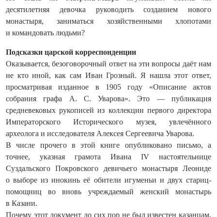
десятилетняя девочка руководить созданием нового
монастыря, заниматься хозяйственными хлопотами
и командовать людьми?
Подсказки царской корреспонденции
Оказывается, безоговорочный ответ на эти вопросы даёт нам
не кто иной, как сам Иван Грозный. Я нашла этот ответ,
просматривая изданное в 1905 году «Описание актов
собрания графа А. С. Уварова». Это — публикация
средневековых рукописей из коллекции первого директора
Императорского Исторического музея, увлечённого
археолога и исследователя Алексея Сергеевича Уварова.
В числе прочего в этой книге опубликовано письмо, а
точнее, указная грамота Ивана IV настоятельнице
Суздальского Покровского девичьего монастыря Леониде
о выборе из инокинь её обители игуменьи и двух стариц-
помощниц во вновь учреждаемый женский монастырь
в Казани.
Почему этот документ до сих пор не был известен казанцам,