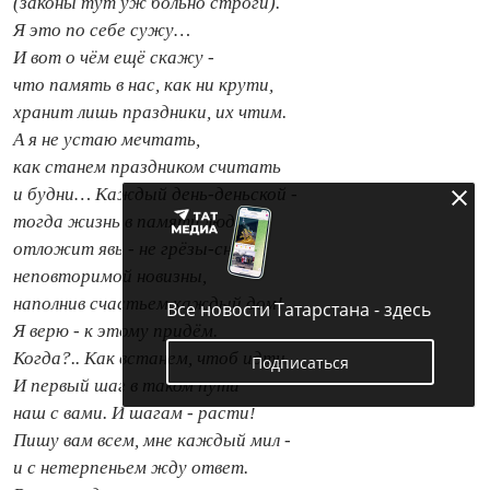
(законы тут уж больно строги).
Я это по себе сужу…
И вот о чём ещё скажу -
что память в нас, как ни крути,
хранит лишь праздники, их чтим.
А я не устаю мечтать,
как станем праздником считать
и будни… Каждый день‑деньской -
тогда жизнь в памяти людской
отложит явь - не грёзы‑сны -
неповторимой новизны,
наполнив счастьем каждый дом!
Все новости Татарстана - здесь
Я верю - к этому придём.
Когда?.. Как встанем, чтоб идти.
Подписаться
И первый шаг в таком пути
наш с вами. И шагам - расти!
Пишу вам всем, мне каждый мил -
и с нетерпеньем жду ответ.