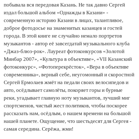
побывала вся передовая Казань. Не так давно Сергей
издал большой альбом «Однажды в Казани» -
современную историю Казани в лицах, талантливое,
доброе фотодосье на знаменитых казанцев и гостей
города. В этой книге не случайно немало портретов
музыкантов - автор её завсегдатай музыкального клуба
«Джаз‑блюз‑рок». Лауреат фотоконкурсов «Золотой
Минбар 2007», «Культура в объективе», «VII Казанский
фотоконкурс», «Фотоперекрёсток», «Вера в объективе
современника», верный себе, неугомонный и скоростной
Сергей Ермолаев жмёт на педали своих велосипедов и
авто, осёдлывает самолёты, покоряет горы и бурные
реки, угадывает главную ноту музыкантов, лучший миг
спортсменов, чистый жест политиков, чтобы поскорее
рассказать нам, осёдлым, о нашем времени на большой
нашей планете. Ощущение, что шестьдесят для Сергея -
самая середина. Серёжа, жми!