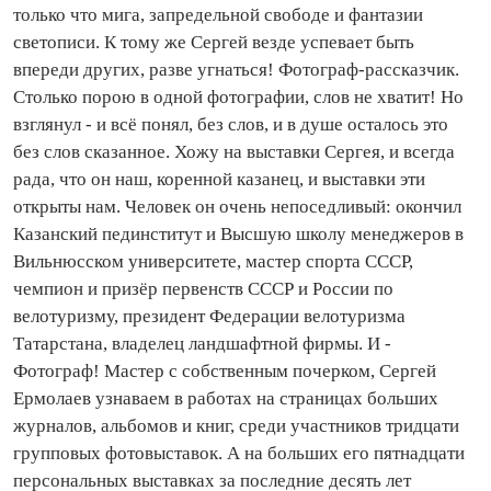
только что мига, запредельной свободе и фантазии
светописи. К тому же Сергей везде успевает быть
впереди других, разве угнаться! Фотограф‑рассказчик.
Столько порою в одной фотографии, слов не хватит! Но
взглянул - и всё понял, без слов, и в душе осталось это
без слов сказанное. Хожу на выставки Сергея, и всегда
рада, что он наш, коренной казанец, и выставки эти
открыты нам. Человек он очень непоседливый: окончил
Казанский пединститут и Высшую школу менеджеров в
Вильнюсском университете, мастер спорта СССР,
чемпион и призёр первенств СССР и России по
велотуризму, президент Федерации велотуризма
Татарстана, владелец ландшафтной фирмы. И -
Фотограф! Мастер с собственным почерком, Сергей
Ермолаев узнаваем в работах на страницах больших
журналов, альбомов и книг, среди участников тридцати
групповых фотовыставок. А на больших его пятнадцати
персональных выставках за последние десять лет