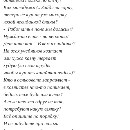
батырам только по плечу!
Как молодёжь?.. Зайдя за горку,
теперь не курит уж махорку
козой невиданной длины?
- Работать в поле мы должны?
Нужда‑то есть - но неохота!
Детишки как… В чём их забота?
На всех учебников хватает
или хужя казну терзает
худую (за свои труды
чтобы купить «шайтан‑воды»)?
Кто в сельсовете заправляет -
в хозяйстве что‑то понимает,
бедняк там будь или кулак?
А если что‑то вдруг не так,
потребуют какую взятку?
Всё опишите по порядку!
И не забудьте про налоги