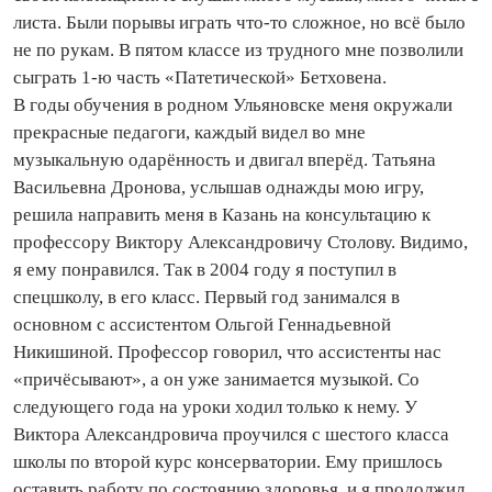
листа. Были порывы играть что‑то сложное, но всё было
не по рукам. В пятом классе из трудного мне позволили
сыграть 1‑ю часть «Патетической» Бетховена.
В годы обучения в родном Ульяновске меня окружали
прекрасные педагоги, каждый видел во мне
музыкальную одарённость и двигал вперёд. Татьяна
Васильевна Дронова, услышав однажды мою игру,
решила направить меня в Казань на консультацию к
профессору Виктору Александровичу Столову. Видимо,
я ему понравился. Так в 2004 году я поступил в
спецшколу, в его класс. Первый год занимался в
основном с ассистентом Ольгой Геннадьевной
Никишиной. Профессор говорил, что ассистенты нас
«причёсывают», а он уже занимается музыкой. Со
следующего года на уроки ходил только к нему. У
Виктора Александровича проучился с шестого класса
школы по второй курс консерватории. Ему пришлось
оставить работу по состоянию здоровья, и я продолжил