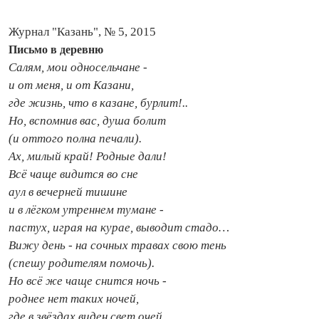
Журнал "Казань", № 5, 2015
Письмо в деревню
Салям, мои односельчане -
и от меня, и от Казани,
где жизнь, что в казане, бурлит!..
Но, вспомнив вас, душа болит
(и оттого полна печали).
Ах, милый край! Родные дали!
Всё чаще видится во сне
аул в вечерней тишине
и в лёгком утреннем тумане -
пастух, играя на курае, выводит стадо…
Вижу день - на сочных травах свою тень
(спешу родителям помочь).
Но всё же чаще снится ночь -
роднее нет таких ночей,
где в звёздах виден свет очей