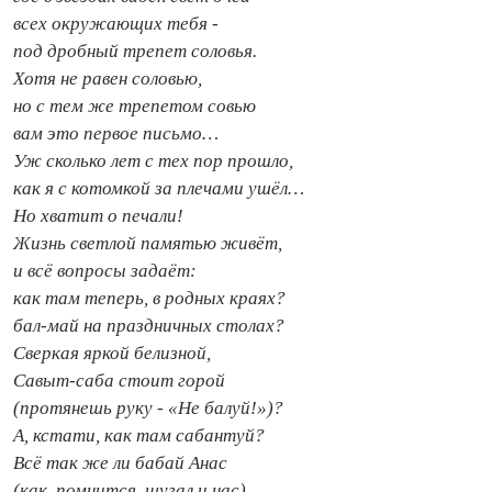
всех окружающих тебя -
под дробный трепет соловья.
Хотя не равен соловью,
но с тем же трепетом совью
вам это первое письмо…
Уж сколько лет с тех пор прошло,
как я с котомкой за плечами ушёл…
Но хватит о печали!
Жизнь светлой памятью живёт,
и всё вопросы задаёт:
как там теперь, в родных краях?
бал‑май на праздничных столах?
Сверкая яркой белизной,
Савыт‑саба стоит горой
(протянешь руку - «Не балуй!»)?
А, кстати, как там сабантуй?
Всё так же ли бабай Анас
(как, помнится, шугал и нас),