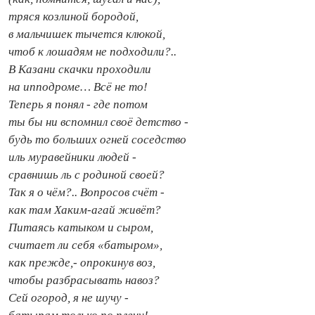
тряся козлиной бородой,
в мальчишек тычется клюкой,
чтоб к лошадям не подходили?..
В Казани скачки проходили
на ипподроме… Всё не то!
Теперь я понял - где потом
ты бы ни вспомнил своё детство -
будь то больших огней соседство
иль муравейники людей -
сравнишь ль с родиной своей?
Так я о чём?.. Вопросов счёт -
как там Хаким‑агай живёт?
Питаясь катыком и сыром,
считает ли себя «батыром»,
как прежде,- опрокинув воз,
чтобы разбрасывать навоз?
Сей огород, я не шучу -