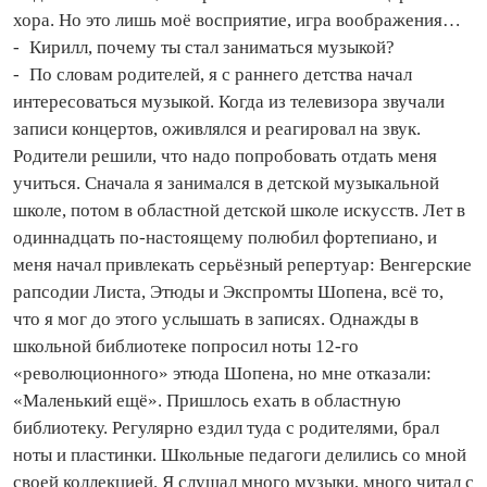
хора. Но это лишь моё восприятие, игра воображения…
- Кирилл, почему ты стал заниматься музыкой?
- По словам родителей, я с раннего детства начал
интересоваться музыкой. Когда из телевизора звучали
записи концертов, оживлялся и реагировал на звук.
Родители решили, что надо попробовать отдать меня
учиться. Сначала я занимался в детской музыкальной
школе, потом в областной детской школе искусств. Лет в
одиннадцать по‑настоящему полюбил фортепиано, и
меня начал привлекать серьёзный репертуар: Венгерские
рапсодии Листа, Этюды и Экспромты Шопена, всё то,
что я мог до этого услышать в записях. Однажды в
школьной биб­лио­теке попросил ноты 12‑го
«революционного» этюда Шопена, но мне отказали:
«Маленький ещё». Пришлось ехать в областную
библиотеку. Регулярно ездил туда с родителями, брал
ноты и пластинки. Школьные педагоги делились со мной
своей коллекцией. Я слушал много музыки, много читал с