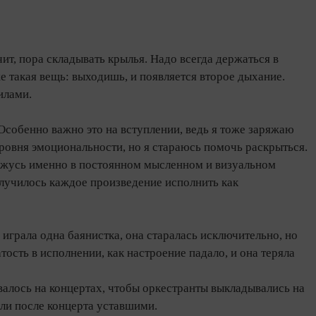
ачит, пора складывать крылья. Надо всегда держаться в
 же такая вещь: выходишь, и появляется второе дыхание.
илами.
Особенно важно это на вступлении, ведь я тоже заряжаю
уровня эмоциональности, но я стараюсь помочь раскрыться.
хожусь именно в постоянном мысленном и визуальном
олучилось каждое произведение исполнить как
 играла одна баянистка, она старалась исключительно, но
тость в исполнении, как настроение падало, и она теряла
ывалось на концертах, чтобы оркестранты выкладывались на
дили после концерта уставшими.