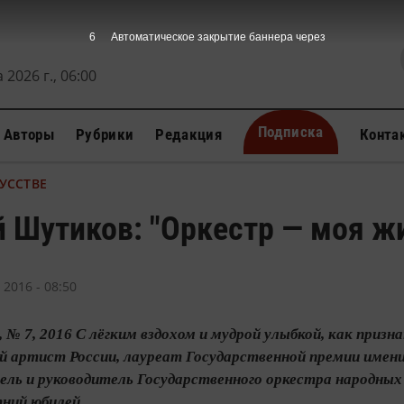
5
Автоматическое закрытие баннера через
 2026 г., 06:00
Подписка
Авторы
Рубрики
Редакция
Конта
УССТВЕ
 Шутиков: "Оркестр — моя ж
 2016 - 08:50
 № 7, 2016 С лёгким вздохом и мудрой улыбкой, как призна
й артист России, лауреат Государственной премии имени
ль и руководитель Государственного оркестра народных
ий юбилей....