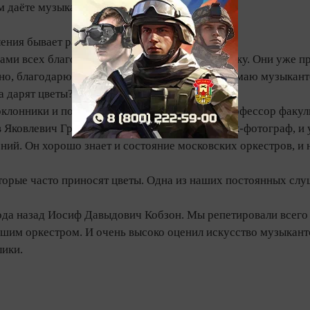
м даёте музыкантам напутствие?
ения бывает разбор полётов?
сами всех благодарю, жму каждому артисту руку. Они уже при
но, благодарю и солистов, и по группам поднимаю музыкант
а дарят цветы?
 поклонники и поклонницы. Наш давний друг, профессор фак
 Яковлевич Гришин - замечательный художник‑фотограф, и у
ний. Он хорошо знает и состояние московских оркестров, и н
торые часто приносят цветы. Одна из наших постоянных сл
да назад Иосиф Давыдович Кобзон. Мы репетировали всего о
шим оркестром. И очень высоко оценил искусство музыканто
лики.