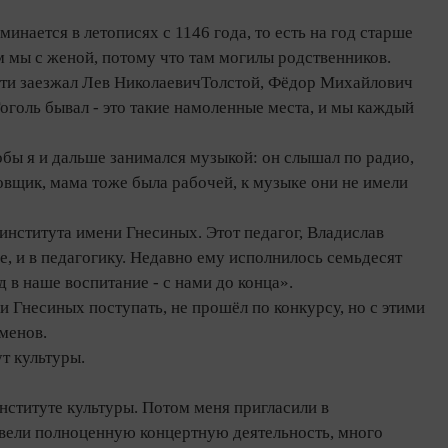
инается в летописях с 1146 года, то есть на год старше
им мы с женой, потому что там могилы родственников.
рти заезжал Лев НиколаевичТолстой, Фёдор Михайлович
оголь бывал - это такие намоленные места, и мы каждый
обы я и дальше занимался музыкой: он слышал по радио,
новщик, мама тоже была рабочей, к музыке они не имели
института имени Гнесиных. Этот педагог, Владислав
, и в педагогику. Недавно ему исполнилось семьдесят
ад в наше воспитание - с нами до конца».
и Гнесиных поступать, не прошёл по конкурсу, но с этими
менов.
ут культуры.
нституте культуры. Потом меня пригласили в
 вели полноценную концертную деятельность, много