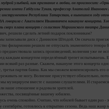
и мудрой улыбкой, как признание в любви, он произносит: «Ор
ремии имени Габдуллы Тукая, профессор Анатолий Иванович 
 инструментов Респуб­лики Татарстан, в нынешнем году отм
ВА
говорила с
Анатолием Ивановичем
накануне концерта. Хо
ть сверх плана концерт с солистом Мариинского театра Дан
вич, решили сделать летний подарок поклонникам?
 мы записывали диск с Даниилом Штодой. Он сначала приезжа
ство филармонии решило не отпускать знаменитого тенора б
ю предшествовала запись произведений, волнения уже не ис
ед каждым концертом определённый трепет испытываешь. Есл
ции всякий раз разные. Скажем, накануне этого концерта одн
, третья партия баяна. Как мы сможем компенсировать его о
ереживать не могу. Волнение присутствует обязательно, пот
 мы музицируем вместе с нашими слушателями. И стараемся,
ли наше отношение и радовали зрителей.
ржества, посвящённые вашему юбилею.
усь очень спокойно. Считаю, что юбилей бывает один раз - эт
у сентябрём, готовлюсь к открытию сезона. Ведь наш жанр 