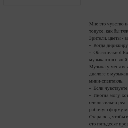
Мне это чувство н
тонусе, как бы тя
Зрители, цветы - 
- Когда дирижируе
- Обязательно! Бо
музыкантов своей 
Музыка у меня вся
диалоге с музыкан
мини‑спектакль.
- Если чувствуете
- Иногда могу, хо
очень сильно реаг
рабочую форму мом
Стараюсь, чтобы в
сто пятьдесят про