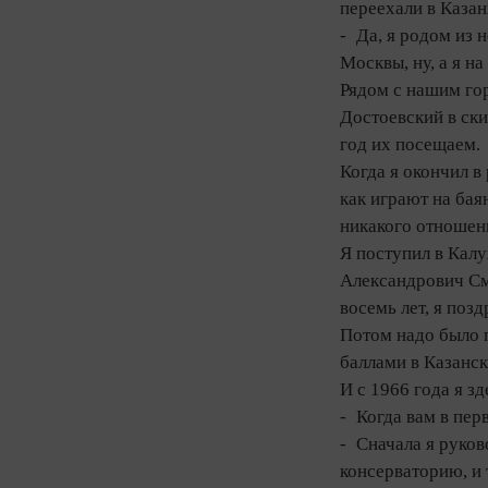
переехали в Казан
- Да, я родом из 
Москвы, ну, а я н
Рядом с нашим го
Достоевский в ски
год их посещаем.
Когда я окончил в
как играют на бая
никакого отношен
Я поступил в Калу
Александрович Сми
восемь лет, я позд
Потом надо было п
баллами в Казанс
И с 1966 года я з
- Когда вам в пер
- Сначала я руков
консерваторию, и 