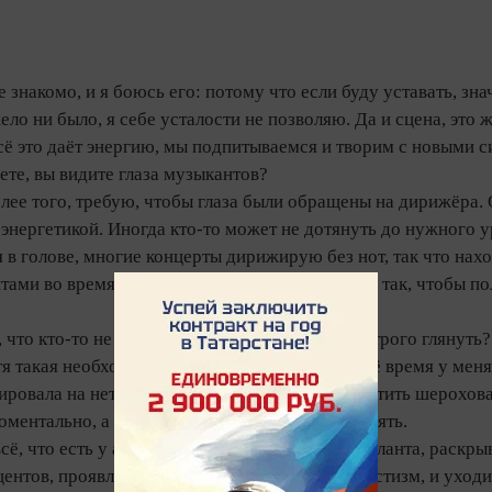
е знакомо, и я боюсь его: потому что если буду уставать, зн
жело ни было, я себе усталости не позволяю. Да и сцена, это
всё это даёт энергию, мы подпитываемся и творим с новыми с
те, вы видите глаза музыкантов?
лее того, требую, чтобы глаза были обращены на дирижёра. 
энергетикой. Иногда кто‑то может не дотянуть до нужного 
 в голове, многие концерты дирижирую без нот, так что на
тами во время выступлений. Стараюсь сделать так, чтобы п
, что кто‑то не в полную силу играет, можете строго глянуть?
тя такая необходимость редко возникает. В своё время у меня
ировала на неточности: стоило ей где‑то допустить шерохова
ентально, а я понимал, что надо её вдохновлять.
сё, что есть у артиста в плане музыкального таланта, раскр
центов, проявляя и мастерство, и талант, и артистизм, и ухо