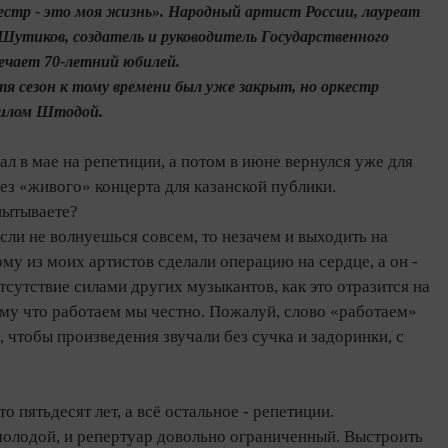
кестр - это моя жизнь». Народный артист России, лауреат
Шутиков, создатель и руководитель Государственного
ечает 70‑летний юбилей.
тя сезон к тому времени был уже закрыт, но оркестр
иилом Штодой.
л в мае на репетиции, а потом в июне вернулся уже для
ез «живого» концерта для казанской публики.
пытываете?
и не волнуешься совсем, то незачем и выходить на
ому из моих артистов сделали операцию на сердце, а он -
тсутствие силами других музыкантов, как это отразится на
ому что работаем мы честно. Пожалуй, слово «работаем»
 чтобы произведения звучали без сучка и задоринки, с
о пятьдесят лет, а всё остальное - репетиции.
молодой, и репертуар довольно ограниченный. Выстроить