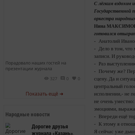
С лёгким вздохом 
Государственной п
оркестра народных
Нина МАКСИМО
готовился отыгра
- Анатолий Ивано
- Дело в том, что
записи. И руковод
Порадовало наших гостей на
- Раз выступлени
презентации журнала
- Почему же? Пер
327
0
0
сцену. Да и ситуа
центральный голос
Показать ещё ➜
исполнении,- не п
не очень уместно:
эмоциями, выража
Народные новости
- Впереди ещё то
- К этому я отнош
Дорогие друзья
Я сейчас уже дыш
журнала «Казань»,