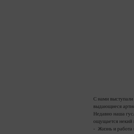
С нами выступали 
выдающиеся артист
Недавно наша гусл
ощущается некий 
- Жизнь и работа 