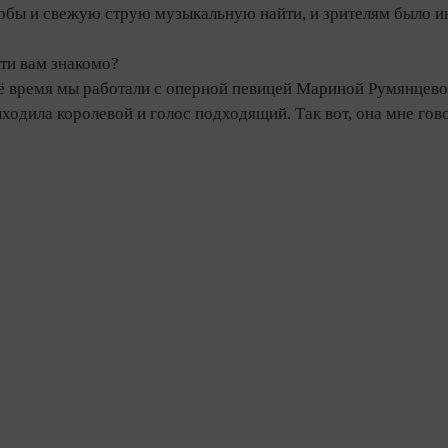
обы и свежую струю музыкальную найти, и зрителям было инт
ти вам знакомо?
воё время мы работали с оперной певицей Мариной Румянцев
ыходила королевой и голос подходящий. Так вот, она мне гов