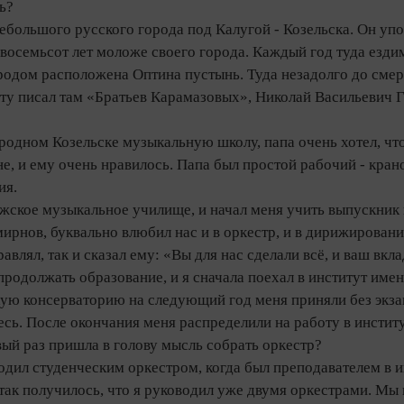
ь?
небольшого русского города под Калугой - Козельска. Он упом
а восемьсот лет моложе своего города. Каждый год туда езд
родом расположена Оптина пустынь. Туда незадолго до сме
ту писал там «Братьев Карамазовых», Николай Васильевич Г
 родном Козельске музыкальную школу, папа очень хотел, чт
не, и ему очень нравилось. Папа был простой рабочий - кра
ия.
жское музыкальное училище, и начал меня учить выпускник 
рнов, буквально влюбил нас и в оркестр, и в дирижирование
равлял, так и сказал ему: «Вы для нас сделали всё, и ваш вкл
родолжать образование, и я сначала поехал в институт имен
кую консерваторию на следующий год меня приняли без экза
десь. После окончания меня распределили на работу в инстит
вый раз пришла в голову мысль собрать оркестр?
одил студенческим оркестром, когда был преподавателем в и
так получилось, что я руководил уже двумя оркестрами. Мы