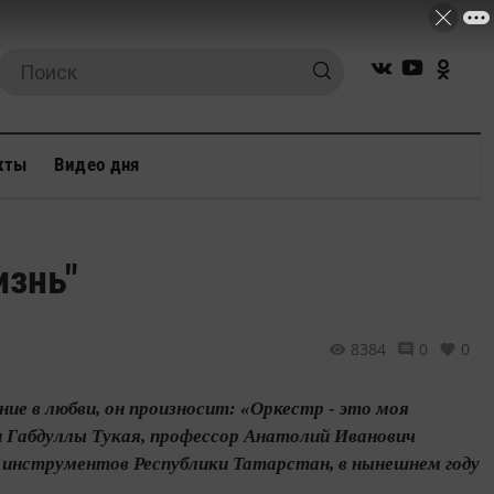
кты
Видео дня
изнь"
8384
0
0
ние в любви, он произносит: «Оркестр - это моя
 Габдуллы Тукая, профессор Анатолий Иванович
 инструментов Респуб­лики Татарстан, в нынешнем году