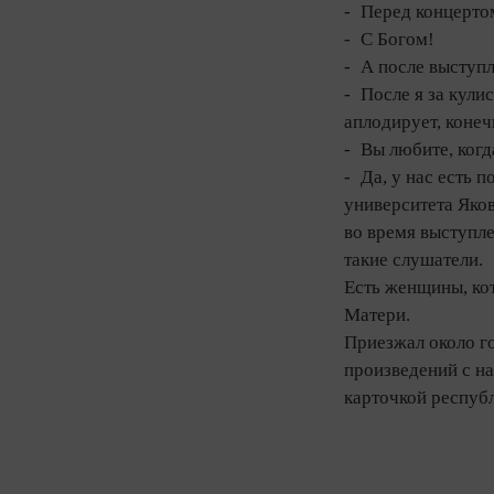
- Перед концерто
- С Богом!
- А после выступл
- После я за кули
аплодирует, конеч
- Вы любите, когд
- Да, у нас есть
университета Яков
во время выступле
такие слушатели.
Есть женщины, ко
Матери.
Приезжал около го
произведений с на
карточкой респуб