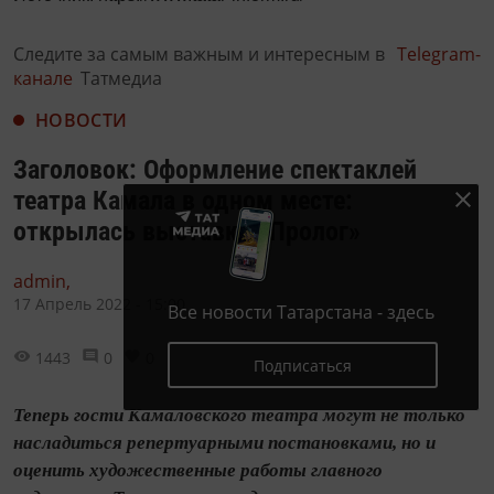
Следите за самым важным и интересным в
Telegram-
канале
Татмедиа
НОВОСТИ
Заголовок: Оформление спектаклей
театра Камала в одном месте:
открылась выставка «Пролог»
admin,
17 Апрель 2022 - 15:00
Все новости Татарстана - здесь
1443
0
0
Подписаться
Теперь гости Камаловского театра могут не только
насладиться репертуарными постановками, но и
оценить художественные работы главного