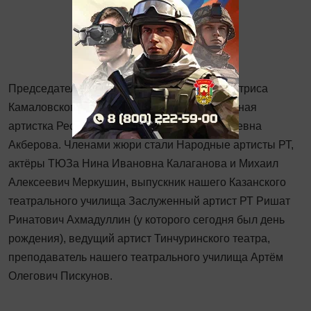
Председателем экспертного совета стала актриса
Камаловского театра, Заслуженная и Народная
артистка Республики Татарстан Фирая Бариевна
Акберова. Членами жюри стали Народные артисты РТ,
актёры ТЮЗа Нина Ивановна Калаганова и Михаил
Алексеевич Меркушин, выпускник нашего Казанского
театрального училища Заслуженный артист РТ Ришат
Ринатович Ахмадуллин (у которого сегодня был день
рождения), ведущий артист Тинчуринского театра,
преподаватель нашего театрального училища Артём
Олегович Пискунов.