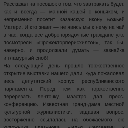
Рассказал на посошок о том, что завтракать будет,
как и всегда — манной кашей с коньяком, и
непременно посетит Казанскую икону Божьей
Матери. И кто знает — не явись мы к нему на чай
в час, когда все добропорядочные граждане уже
посмотрели «Прожекторперисхилтон», так бы,
наверно, и продолжали думать — зазнайка
и гламурный сноб!
На следующий день прошло торжественное
открытие выставки нашего Дали, куда пожаловал
весь депутатский корпус республиканского
парламента. Перед тем как торжественно
перерезать ленточку, маэстро дал пресс-
конференцию. Известная гранд-дама местной
культурной журналистики, задавая вопрос,
восторженно ссылалась на обожаемого ею
художника Глазунова. «Илья Сергеевич, к