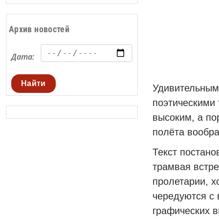
Архив новостей
Дата:
Найти
Удивительным
поэтическими 
высоким, а по
полёта вообр
Текст постано
трамвая встре
пролетарии, х
чередуются с
графических в