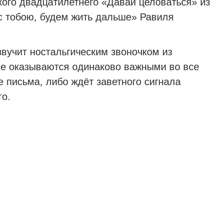
кого двадцатилетнего «Давай целоваться» из
 с тобою, будем жить дальше» Равиля
вучит ностальгическим звоночком из
чее оказываются одинаково важными во все
е письма, либо ждёт заветного сигнала
о.