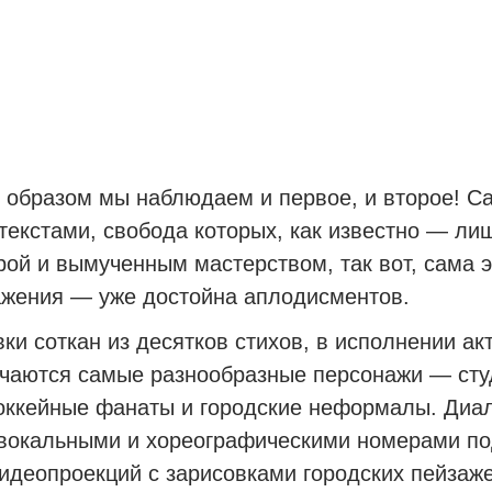
 образом мы наблюдаем и первое, и второе! С
текстами, свобода которых, как известно — ли
рой и вымученным мастерством, так вот, сама 
ажения — уже достойна аплодисментов.
вки соткан из десятков стихов, в исполнении ак
чаются самые разнообразные персонажи — сту
оккейные фанаты и городские неформалы. Диал
 вокальными и хореографическими номерами по
идеопроекций с зарисовками городских пейзаж