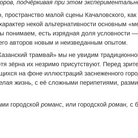
торов, подчёркивая при этом экспериментальн
, пространство малой сцены Качаловского, как
характер некой альтернативности основным «м
ы понимаем, есть изрядная доля условности —
его авторов новым и неизведанным опытом.
Казанский трамвай» мы не увидим традиционно
тя зёрна их незримо присутствуют. Перед зрит
ихся на фоне иллюстраций заснеженного города
лая жизнь, с её сложными перипетиями, размин
ами городской
романс
, или городской
роман,
с 