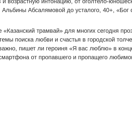
в и возрастную интонацию, от оголтело-юношес
 Альбины Абсалямовой до усталого, 40+, «Бог
 «Казанский трамвай» для многих сегодня проз
темы поиска любви и счастья в городской тол
важно, пишет ли героиня «Я вас люблю» в конц
смартфона от пропавшего и пропащего любимог