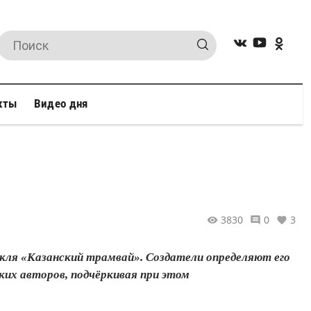
кты
Видео дня
3830
0
3
акля «Казанский трамвай». Создатели определяют его
их авторов, подчёркивая при этом