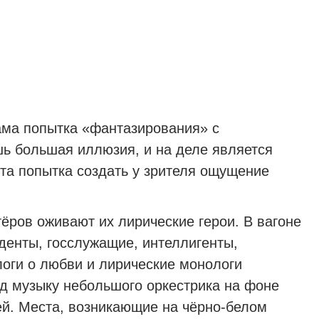
ама попытка «фантазирования» с
шь большая иллюзия, и на деле является
эта попытка создать у зрителя ощущение
тёров оживают их лирические герои. В вагоне
денты, госслужащие, интеллигенты,
оги о любви и лирические монологи
д музыку небольшого оркестрика на фоне
ей. Места, возникающие на чёрно-белом