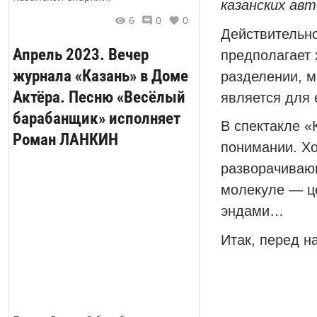
казанских ав
6
0
0
Действительно
Апрель 2023. Вечер
предполагает 
журнала «Казань» в Доме
разделении, м
Актёра. Песню «Весёлый
является для 
барабанщик» исполняет
В спектакле «
Роман ЛАНКИН
понимании. Хо
разворачивающ
молекуле — це
эндами…
Итак, перед н