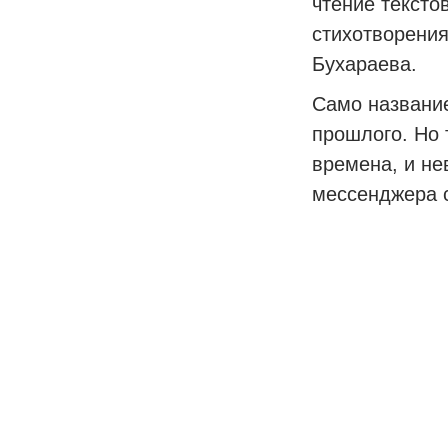
чтение тексто
стихотворения
Бухараева.
Само название
прошлого. Но 
времена, и не
мессенджера 