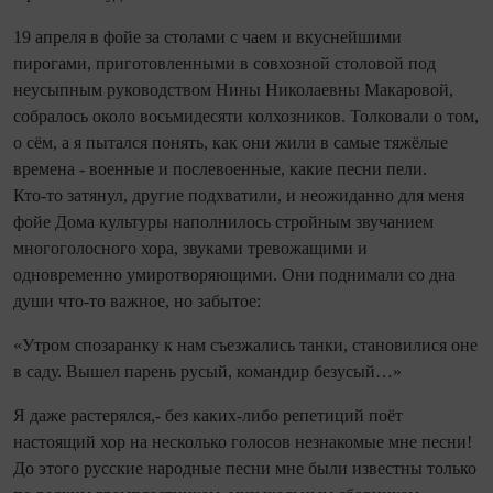
19 апреля в фойе за столами с чаем и вкуснейшими
пирогами, приготовленными в сов­хозной столовой под
неусыпным руководством Нины Николаевны Макаровой,
собралось около восьмидесяти колхозников. Толковали о том,
о сём, а я пытался понять, как они жили в самые тяжёлые
времена - военные и послевоенные, какие песни пели.
Кто‑то затянул, другие подхватили, и не­ожи­данно для меня
фойе Дома культуры наполнилось стройным звучанием
многоголосного хора, звуками тревожащими и
одновременно умиротворяющими. Они поднимали со дна
души что‑то важное, но забытое:
«Утром спозаранку к нам съезжались танки, становилися оне
в саду. Вышел парень русый, командир безусый…»
Я даже растерялся,- без каких‑либо репетиций поёт
настоящий хор на несколько голосов незнакомые мне песни!
До этого русские народные песни мне были известны только