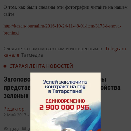
О том, как были сделаны эти фотографии читайте на нашем
сайте:
http://kazan-journal.ru/2016-10-24-11-48-01/item/3173-i-snova-
breningi
Следите за самым важным и интересным в
Telegram-
канале
Татмедиа
СТАРАЯ ЛЕНТА НОВОСТЕЙ
Заголовок: Молодые архитекторы
представили проекты благоустройства
зеленых зон и улиц
Редактор,
2 Май 2017 - 13:26
1340
0
0