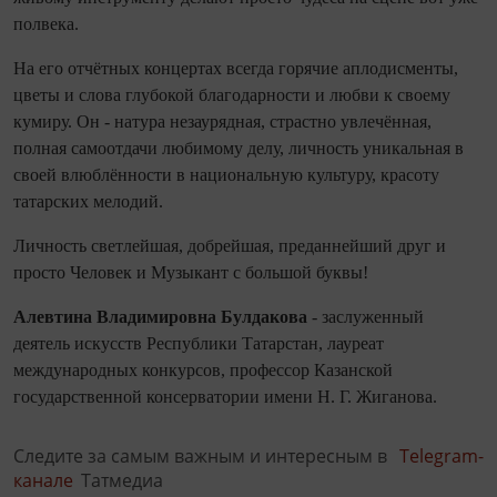
полвека.
На его отчётных концертах все­гда горячие аплодисменты,
цветы и слова глубокой благодарности и любви к своему
кумиру. Он - натура незаурядная, страстно увлечённая,
полная самоотдачи любимому делу, личность уникальная в
своей влюб­лённости в на­цио­наль­ную культуру, красоту
татарских мелодий.
Личность светлейшая, добрейшая, преданнейший друг и
просто Человек и Музыкант с большой буквы!
Алевтина Владимировна Булдакова
- заслуженный
деятель искусств Респуб­лики Татарстан, лауреат
международных конкурсов, профессор Казанской
государственной консерватории имени Н. Г. Жиганова.
Следите за самым важным и интересным в
Telegram-
канале
Татмедиа