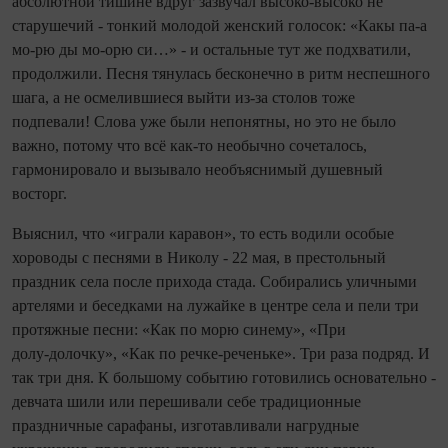
абсолютной тишине вдруг зазвучал высоко‑высоко не
старушечий - тонкий молодой женский голосок: «Какы па‑а
мо‑рю ды мо‑орю си…» - и остальные тут же подхватили,
продолжили. Песня тянулась бесконечно в ритм неспешного
шага, а не осмелившиеся вый­ти из‑за столов тоже
подпевали! Слова уже были непонятны, но это не было
важно, потому что всё как‑то необычно сочеталось,
гармонировало и вызывало необъяснимый душевный
восторг.
Выяснил, что «играли каравон», то есть водили особые
хороводы с песнями в Николу - 22 мая, в престольный
праздник села после прихода стада. Собирались уличными
артелями и беседками на лужайке в центре села и пели три
протяжные песни: «Как по морю синему», «При
долу‑долочку», «Как по речке‑реченьке». Три раза подряд. И
так три дня. К большому событию готовились основательно -
девчата шили или перешивали себе традиционные
праздничные сарафаны, изготавливали нагрудные