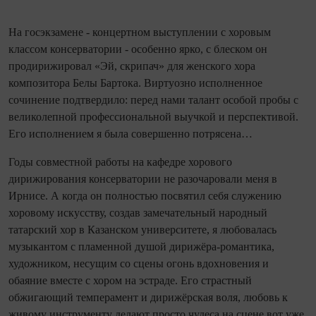
На госэкзамене - концертном выступ­лении с хоровым
классом консерватории - особенно ярко, с блеском он
продирижировал «Эй, скрипач» для женского хора
композитора Белы Бартока. Виртуозно исполненное
сочинение подтвердило: перед нами талант особой пробы с
великолепной профессио­нальной выучкой и перспективой.
Его исполнением я была совершенно потрясена…
Годы сов­мест­ной работы на кафедре хорового
дирижирования консерватории не разочаровали меня в
Ирнисе. А ко­гда он полностью посвятил себя служению
хоровому искусству, создав замечательный народный
татарский хор в Казанском университете, я любовалась
музыкантом с пламенной душой дирижёра‑романтика,
художником, несущим со сцены огонь вдохновения и
обаяние вместе с хором на эстраде. Его страстный
обжигающий темперамент и дирижёрская воля, любовь к
живому инструменту делают просто чудеса на сцене вот уже