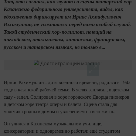
Тот, кто слышал, как звучит со сцены татарский хор
Казанского федерального университета, видел, как
вдохновенно дирижирует им Ирнис Ахмадуллович
Рахимуллин, не усомнится: перед нами особый случай.
Такой студенческий хор‑полиглот, поющий на
английском, итальянском, латинском, французском,
русском и татарском языках, не только в...
Ирнис Рахимуллин - дитя военного времени, родился в 1942
году в казанской рабочей семье­. В яслях заплясал, в детском
саду - запел. Солировал в хоре городского Дворца пио­неров
и детском хоре те­атра оперы и балета. Сцена стала для
мальчика родным домом и увлечением на всю жизнь.
Он учился в Казанском музыкальном училище,
консерватории и одновременно работал: ещё студентом