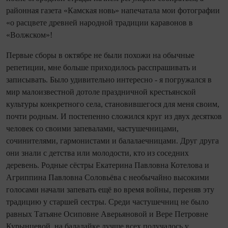
районная газета «Камская новь» напечатала мои фотографии
«о расцвете древней народной традиции каравонов в
«Волжском»!
Первые сборы в октябре не были похожи на обычные
репетиции, мне больше приходилось расспрашивать и
записывать. Было удивительно интересно - я погружался в
мир малоизвестной дотоле праздничной крестьянской
культуры конкретного села, становившегося для меня своим,
по­чти родным. И постепенно сложился круг из двух десятков
человек со своими запевалами, частушечницами,
сочинителями, гармонистами и балалаечницами. Друг друга
они знали с детства или молодости, кто из соседних
деревень. Родные сёстры Екатерина Павловна Котелова и
Агриппина Павловна Соловьёва с необычайно высокими
голосами начали запевать ещё во время вой­ны, переняв эту
традицию у старшей сестры. Среди частушечниц не было
равных Татьяне Осиповне Аверь­яновой и Вере Петровне
Курынцевой, на балалайке лучше всех получалось у