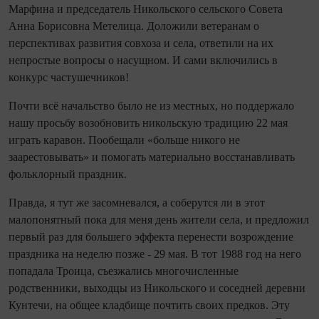
Марфина и председатель Никольского сельского Совета
Анна Борисовна Метелица. Доложили ветеранам о
перспективах развития сов­хоза и села, ответили на их
непростые вопросы о насущном. И сами включились в
конкурс частушечников!
Почти всё начальство было не из местных, но поддержало
нашу просьбу возобновить никольскую традицию 22 мая
играть каравон. Пообещали «больше никого не
заарестовывать» и помогать материально восстанавливать
фольк­лорный праздник.
Правда, я тут же засомневался, а соберутся ли в этот
малопонятный пока для меня день жители села, и предложил
первый раз для большего эффекта перенести возрождение
праздника на неделю позже - 29 мая. В тот 1988 год на него
попадала Троица, съезжались многочисленные
родственники, выходцы из Никольского и соседней деревни
Кунтечи, на общее кладбище по­чтить своих предков. Эту