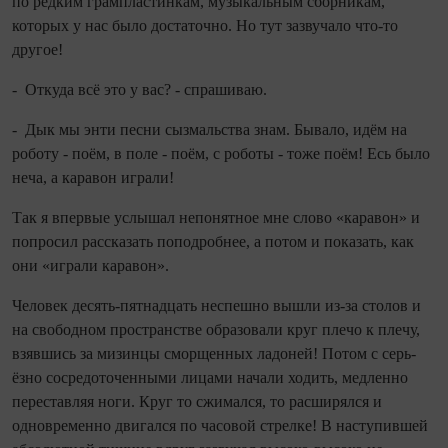
по редким грампластинкам, музыкальным сборникам,
которых у нас было достаточно. Но тут зазвучало что‑то
другое!
- Откуда всё это у вас? - спрашиваю.
- Дык мы энти песни сызмальства знам. Бывало, идём на
роботу - поём, в поле - поём, с роботы - тоже поём! Есь было
неча, а каравон играли!
Так я впервые услы­шал непонятное мне слово «каравон» и
попросил рассказать поподробнее, а потом и показать, как
они «играли каравон».
Человек десять‑пятна­дцать неспешно вышли из‑за столов и
на свободном пространстве образовали круг плечо к плечу,
взявшись за мизинцы сморщенных ладоней! Потом с серь­
ёзно сосредоточенными лицами начали ходить, медленно
переставляя ноги. Круг то сжимался, то расширялся и
одновременно двигался по часовой стрелке! В наступившей