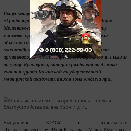
Выпускницы КГАСУ по специальности
«Градостроительство» Юлия Юнусова и Мария
Мелентьева презентовали Ильсуру Метшину
эскизные проекты благоустройства городских
объектов и концепции развития улиц. Среди
масштабных проектов, которые представили
архитекторы - благоустройство территории ГИДУВ
по улице Бутлерова, которая разделена на 4 зоны:
входная группа Казанской государственной
медицинской академии, тихая зона отдыха при...
Выпускницы КГАСУ по специальности
«Градостроительство» Юлия Юнусова и Мария Мелентьева