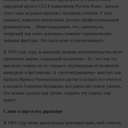
народный артист СССР композитор Рустем Яхин.- Записи
этого хора на радио прошли с большим успехом. У них,
наконец, появился приличный, вполне профессио­нальный
руководитель… Меня порадовало, что, наконец‑то,
татарский хор запел довольно сложные гармонические
хоровые фактуры. Это было ново и впечатляюще!»
В 1976 году хору за высокий уровень исполнительства было
присвоено звание «народный коллектив». И с тех пор эту
высокую планку он не снижает, подтверждая её на многих
конкурсах и фестивалях. А «долгоиграющему» маэ­стро, как
назвала Ирниса Рахимуллина в шутку и всерь­ёз его учитель
и коллега Алевтина Булдакова, всё равно нет покоя: уверен,
что можно сделать ещё лучше, поднять эту планку ещё
выше!..
Слово о хоре и его дирижёре
В 1961 году меня, выпускницу консерватории, мой учитель