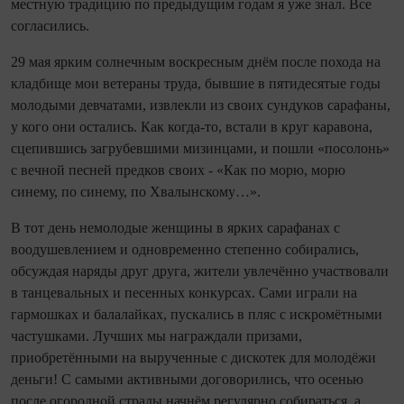
местную традицию по предыдущим годам я уже знал. Все
согласились.
29 мая ярким солнечным воскресным днём после похода на
кладбище мои ветераны труда, бывшие в пятидесятые годы
молодыми девчатами, извлекли из своих сундуков сарафаны,
у кого они остались. Как ко­гда‑то, встали в круг каравона,
сцепившись загрубевшими мизинцами, и по­шли «посолонь»
с вечной песней предков своих - «Как по морю, морю
синему, по синему, по Хвалынскому…».
В тот день немолодые женщины в ярких сарафанах с
воодушевлением и одновременно степенно собирались,
обсуждая наряды друг друга, жители увлечённо участвовали
в танцевальных и песенных конкурсах. Сами играли на
гармошках и балалайках, пускались в пляс с искромётными
частушками. Лучших мы награждали призами,
приобретёнными на вырученные с дискотек для молодёжи
деньги! С самыми активными договорились, что осенью
после огородной страды начнём регулярно собираться, а