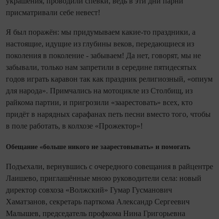
украшения, проводили спевки, ведь в эти дни парни
присматривали себе невест!
Я был поражён: мы придумываем какие‑то праздники, а
настоящие, идущие из глубины веков, передающиеся из
поколения в поколение - забываем! Да нет, говорят, мы не
забывали, только нам запретили в середине пятидесятых
годов играть каравон так как праздник религиозный, «опиум
для народа». Примчались на мотоцикле из Столбищ, из
райкома партии, и пригрозили «заарестовать» всех, кто
придёт в нарядных сарафанах петь песни вместо того, чтобы
в поле работать, в колхозе «Прожектор»!
Обещание «больше никого не заарестовывать» и помогать
Подъехали, вернувшись с очередного совещания в райцентре
Лаишево, приглашённые мною руководители села: новый
директор сов­хоза «Волжский» Гумар Гусманович
Хаматзанов, секретарь парткома Александр Сергеевич
Малышев, председатель проф­кома Нина Гри­горь­евна