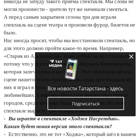
никогда не забуду такого приёма спектакля. Мы слова не
могли произнести - зрители тут же начинали смеяться.
А перед самым закрытием сезона три дня играли
спектакль на сцене театра и произвели фурор, билетов не
было.
Нас иногда просят, чтобы мы восстановили спектакль, но
для этого должно пройти какое‑то время. Например,
«Старик из Альдермеша» тоже сейчас не восстановить,
потому что у всех в памяти игра Шауката Биктемирова,
которая запечатлена и на плёнке. Этот спектакль шёл на
сцене нашего театра тридцать два года, шестнадцать из
них я играл в этом спектакле. Он тоже из моих
Все новости Татарстана - здесь
любимейших, с ним мы объездили множество стран и
городов, среди которых Турция, Финляндия. На этом
Подписаться
спектакле выросло три‑четыре поколения.
- Вы играете в спектакле «Ходжа Насретдин».
Каким будет новая версия этого спектакля?
- Естественно, это не тот «Ходжа», который шёл в нашем