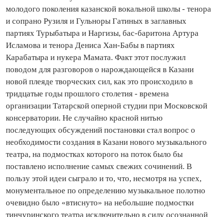
молодого поколения казанской вокальной школы - тенора
и сопрано Рузиля и Гульноры Гатиных в заглавных
партиях Турыбатыра и Наргизы, бас‑баритона Артура
Исламова и тенора Дениса Хан‑Бабы в партиях
Карабатыра и нукера Мамата. Факт этот послужил
поводом для разговоров о нарождающейся в Казани
новой плеяде творческих сил, как это происходило в
тридцатые годы прошлого столетия - времена
организации Татарской оперной студии при Московской
консерватории. Не случайно красной нитью
последующих обсуждений постановки стал вопрос о
необходимости со­здания в Казани нового музыкального
театра, на подмостках которого на поток было бы
поставлено исполнение самых свежих сочинений. В
пользу этой идеи сыграло и то, что, несмотря на успех,
монументальное по определению музыкальное полотно
очевидно было «втиснуто» на небольшие подмостки
тинчуринского театра исключительно в силу осознанной