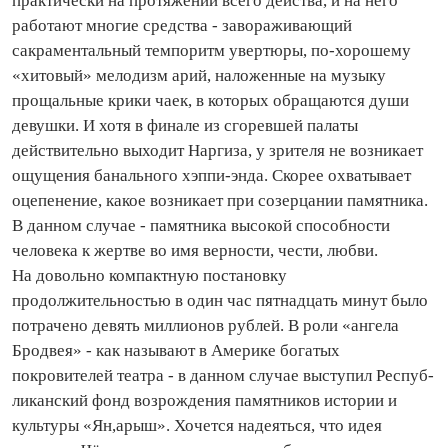
практически на протяжении всего действа, и на него
работают многие средства - завораживающий
сакраментальный темпоритм увертюры, по‑хорошему
«хитовый» мелодизм арий, наложенные на музыку
прощальные крики чаек, в которых обращаются души
девушки. И хотя в финале из сгоревшей палаты
действительно выходит Наргиза, у зрителя не возникает
ощущения банального хэппи‑энда. Скорее охватывает
оцепенение, какое возникает при созерцании памятника.
В данном случае - памятника высокой способности
человека к жертве во имя верности, чести, любви.
На довольно компактную постановку
продолжительностью в один час пятнадцать минут было
потрачено девять миллионов рублей. В роли «ангела
Бродвея» - как называют в Америке богатых
покровителей театра - в данном случае выступил Респуб­
ликанский фонд возрождения памятников истории и
культуры «Ян,арыш». Хочется надеяться, что идея