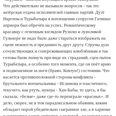
Что действительно не вызывало вопросов - так это
актёрская отдача исполнителей главных партий. Дуэт
Наргизы и Турыбатыра в воплощении супругов Гатиных
априори был обречён на успех. Романтическому
красавцу с огненным взглядом Рузилю и луноликой
Гульноре не надо было даже стараться изображать на
сцене нежность и преданность друг другу. Струны душ
сочувствующих и сопереживающих влюблённым и так
готовы были лопнуть при виде их страданий, сцен пыток
Турыбатыра, а особенно того момента, где он поёт арию
в подвешенном за ноги (браво, Ковтун!) состоянии. Что
касается противоположной стороны конфликта -
брутального военачальника - Исламова и пластичного,
текучего, как ртуть, нукера - Хан‑Бабы, то здесь, я бы
сказала, «белые» даже где‑то переиграли «красных». И
дело, скорее, не в том парадоксальном обаянии, каким
обладает порой убедительно сыгранное зло, а в харизме
и энергетике самих артистов, с головой - не говоря уже о