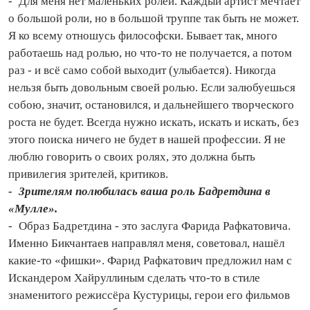
- Для меня нет маленьких ролей. Каждый артист мечтает
о большой роли, но в большой труппе так быть не может.
Я ко всему отношусь философски. Бывает так, много
работаешь над ролью, но что‑то не получается, а потом
раз - и всё само собой выходит (улыбается). Никогда
нельзя быть довольным своей ролью. Если залюбуешься
собою, значит, остановился, и дальнейшего творческого
роста не будет. Всегда нужно искать, искать и искать, без
этого поиска ничего не будет в нашей профессии. Я не
люблю говорить о своих ролях, это должна быть
привилегия зрителей, критиков.
- Зрителям полюбилась ваша роль Бадретдина в
«Мулле».
- Образ Бадретдина - это заслуга Фарида Рафкатовича.
Именно Бикчантаев направлял меня, советовал, нашёл
какие‑то «фишки». Фарид Рафкатович предложил нам с
Искандером Хайруллиным сделать что‑то в стиле
знаменитого режиссёра Кустурицы, герои его фильмов