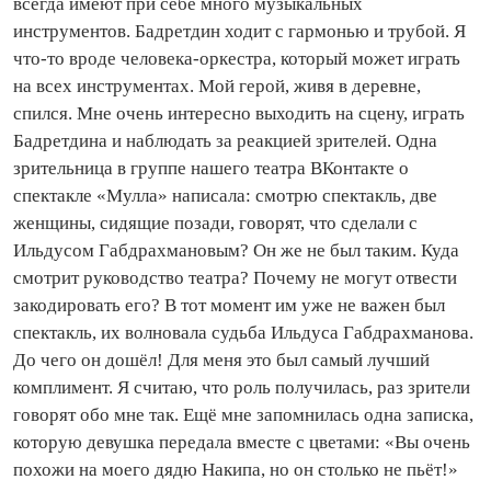
всегда имеют при себе много музыкальных
инструментов. Бадретдин ходит с гармонью и трубой. Я
что‑то вроде человека‑оркестра, который может играть
на всех инструментах. Мой герой, живя в деревне,
спился. Мне очень интересно выходить на сцену, играть
Бадретдина и наблюдать за реакцией зрителей. Одна
зрительница в группе нашего театра ВКонтакте о
спектакле «Мулла» написала: смотрю спектакль, две
женщины, сидящие позади, говорят, что сделали с
Ильдусом Габдрахмановым? Он же не был таким. Куда
смотрит руководство театра? Почему не могут отвести
закодировать его? В тот момент им уже не важен был
спектакль, их волновала судьба Ильдуса Габдрахманова.
До чего он дошёл! Для меня это был самый лучший
комплимент. Я считаю, что роль получилась, раз зрители
говорят обо мне так. Ещё мне запомнилась одна записка,
которую девушка передала вместе с цветами: «Вы очень
похожи на моего дядю Накипа, но он столько не пьёт!»