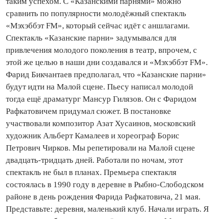
таким успехом. С «Казанскими парнями» можно
сравнить по популярности молодёжный спектакль
«Мэхэббэт FM», который сейчас идёт с аншлагами.
Спектакль «Казанские парни» задумывался для
привлечения молодого поколения в театр, впрочем, с
этой же целью в наши дни создавался и «Мэхэббэт FM».
Фарид Бикчантаев предполагал, что «Казанские парни»
будут идти на Малой сцене. Пьесу написал молодой
тогда ещё драматург Мансур Гилязов. Он с Фаридом
Рафкатовичем придумал сюжет. В постановке
участвовали композитор Азат Хусаинов, московский
художник Альберт Камалеев и хореограф Борис
Петрович Чирков. Мы репетировали на Малой сцене
двадцать‑тридцать дней. Работали по ночам, этот
спектакль не был в планах. Премьера спектакля
состоялась в 1990 году в деревне в Рыбно‑Слободском
районе в день рождения Фарида Рафкатовича, 21 мая.
Представьте: деревня, маленький клуб. Начали играть. Я