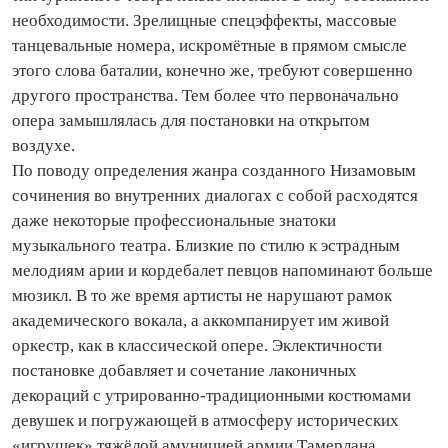
необходимости. Зрелищные спецэффекты, массовые
танцевальные номера, искромётные в прямом смысле
этого слова баталии, конечно же, требуют совершенно
другого пространства. Тем более что первоначально
опера замышлялась для постановки на открытом
воздухе.
По поводу определения жанра созданного Низамовым
сочинения во внутренних диалогах с собой расходятся
даже некоторые профессиональные знатоки
музыкального театра. Близкие по стилю к эстрадным
мелодиям арии и кордебалет певцов напоминают больше
мюзикл. В то же время артисты не нарушают рамок
академического вокала, а аккомпанирует им живой
оркестр, как в классической опере. Эклектичности
постановке добавляет и сочетание лаконичных
декораций с утрированно‑традиционными костюмами
девушек и погружающей в атмосферу исторических
«игрушек» тяжёлой амуницией армии Тамерлана.