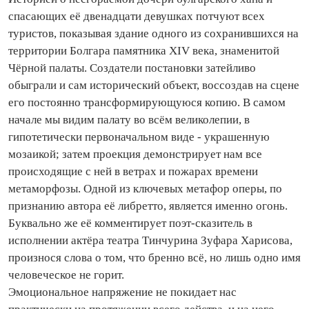
спасающих её двенадцати девушках потчуют всех
туристов, показывая здание одного из сохранившихся на
территории Болгара памятника XIV века, знаменитой
Чёрной палаты. Создатели постановки затейливо
обыграли и сам исторический объект, воссоздав на сцене
его постоянно трансформирующуюся копию. В самом
начале мы видим палату во всём великолепии, в
гипотетически первоначальном виде - украшенную
мозаикой; затем проекция демонстрирует нам все
происходящие с ней в ветрах и пожарах времени
метаморфозы. Одной из ключевых метафор оперы, по
признанию автора её либретто, является именно огонь.
Буквально же её комментирует поэт‑сказитель в
исполнении актёра театра Тинчурина Зуфара Харисова,
произнося слова о том, что бренно всё, но лишь одно имя
человеческое не горит.
Эмоциональное напряжение не покидает нас