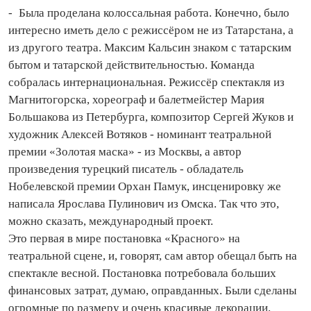
- Была проделана колоссальная работа. Конечно, было
интересно иметь дело с режиссёром не из Татарстана, а
из другого театра. Максим Кальсин знаком с татарским
бытом и татарской действительностью. Команда
собралась интерна­цио­наль­ная. Режиссёр спектакля из
Магнитогорска, хореограф и балетмейстер Мария
Большакова из Петербурга, композитор Сергей Жуков и
художник Алексей Вотяков - номинант театральной
премии «Золотая маска» - из Москвы, а автор
произведения турецкий писатель - обладатель
Нобелевской премии Орхан Памук, инсценировку же
написала Ярослава Пулинович из Омска. Так что это,
можно сказать, международный проект.
Это первая в мире постановка «Красного» на
театральной сцене, и, говорят, сам автор обещал быть на
спектакле весной. Постановка потребовала больших
финансовых затрат, думаю, оправданных. Были сделаны
огромные по размеру и очень красивые декорации,