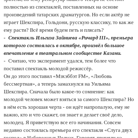
полностью из спектаклей, поставленных на основе
произведений татарских драматургов. Но если актёр не
играет Шекспира, Гольдони, русскую классику, то как же
ему расти? Всё время будем петь и плясать?
- Спектакль Ильгиза Зайниева «Ричард III», премьера
которого состоялась в октябре, произвёл большое
впечатление в театральном сообществе Казани.
- Считаю, что эксперимент удался, тем более что
поставил спектакль молодой режиссёр.
Он до этого поставил «Мэхэббэт FM», «Любовь
бессмертная», а теперь замахнулся на Уильяма
Шекспира. Сначала было какое‑то сомнение: как
молодой человек может взяться за самого Шекспира? Но
в нём есть хорошая черта - он идёт напропалую, ему не
важно, кто и что скажет, он знает и делает своё дело,
молодец. Я приветствую все его начинания. Совсем
недавно состоялась премьера его спектакля «Слуга двух
господ» в Набережных Челнах. Говорят, приняли на