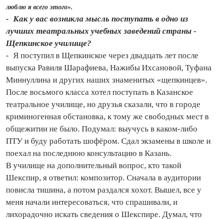
люблю я всего этого».
- Как у вас возникла мысль поступать в одно из
лучших театральных учебных заведений страны -
Щепкинское училище?
- Я поступил в Щепкинское через двадцать лет после
выпуска Равиля Шарафиева, Нажибы Ихсановой, Туфана
Миннуллина и других наших знаменитых «щепкинцев».
После восьмого класса хотел поступать в Казанское
театральное училище, но друзья сказали, что в городе
криминогенная обстановка, к тому же свободных мест в
общежитии не было. Подумал: выучусь в каком‑либо
ПТУ и буду работать шофёром. Сдал экзамены в школе и
поехал на последнюю консультацию в Казань.
В училище на дополнительный вопрос, кто такой
Шекспир, я ответил: композитор. Сначала в аудитории
повисла тишина, а потом раздался хохот. Вышел, все у
меня начали интересоваться, что спрашивали, и
лихорадочно искать сведения о Шекспире. Думал, что