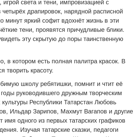
игрой света и тени, импровизацией с
з четырёх драпировок, нарядной расписной
ко минут яркий софит вдохнёт жизнь в эти
чёткие тени, проявятся причудливые блики.
увидеть эту скрытую до поры таинственную
о, в котором есть полная палитра красок. В
я творить красоту.
бимую школу ребятишки, помнит и чтит её
е годы руководившего дружным творческим
к культуры Республики Татарстан Любовь
ов, Ильдар Зарипов, Махмут Вагапов и другие
т имя одного из первых татарских графиков
дения. Изучая татарские сказки, педагоги