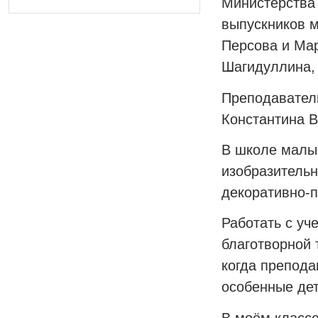
Министерства 
выпускников м
Персова и Мар
Шагидуллина, 
Преподавател
Константина 
В школе малыш
изобразительн
декоративно
‑
п
Работать с уч
благотворной 
когда препода
особенные дет
В моём классе