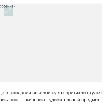
де в ожидании весёлой суеты притихли стулья
списанию — живопись: удивительный предмет,