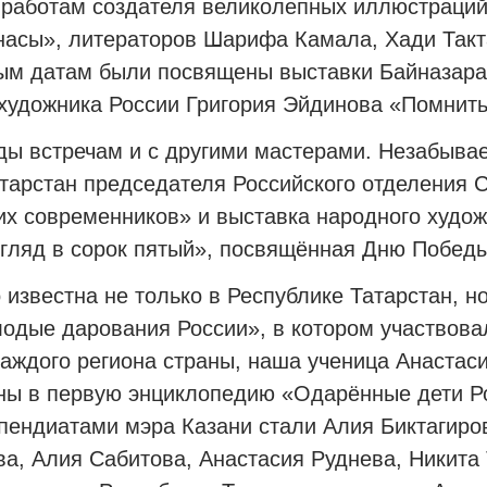
работам создателя великолепных иллюстраций 
анасы», литераторов Шарифа Камала, Хади Так
ым датам были посвящены выставки Байназара
художника России Григория Эйдинова «Помнить
ды встречам и с другими мастерами. Незабыва
тарстан председателя Российского отделения 
х современников» и выставка народного худож
гляд в сорок пятый», посвящённая Дню Победы
известна не только в Рес­публике Татарстан, н
одые дарования России», в котором участвова
аждого региона страны, наша ученица Анастас
ы в первую энциклопедию «Одарённые дети Рос
ендиатами мэра Казани стали Алия Биктагиров
а, Алия Сабитова, Анастасия Руднева, Никита