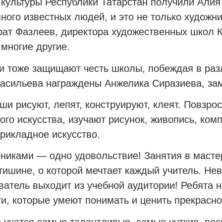
культуры Республики Татарстан получили Алия
ного известных людей, и это не только художни
ат Фазлеев, директора художественных школ К
многие другие.
и тоже защищают честь школы, побеждая в раз
Васильева награждены Анжелика Сиразиева, за
и рисуют, лепят, конструируют, клеят. Повзрос
ого искусства, изучают рисунок, живопись, ком
рикладное искусство.
ениками — одно удовольствие! Занятия в масте
тишине, о которой мечтает каждый учитель. Нев
ватель выходит из учебной аудитории! Ребята н
и, которые умеют понимать и ценить прекрасно
 учатся самые талантливые, самые чуткие, вос