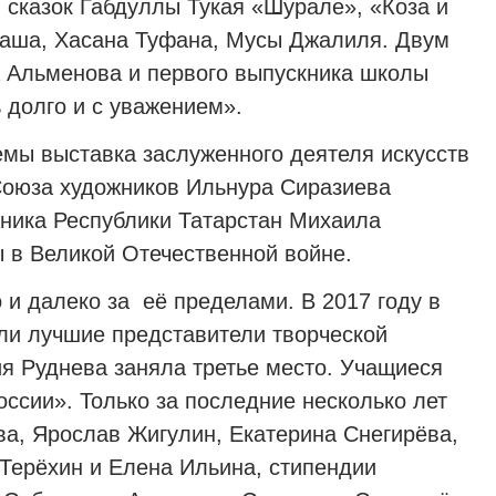
сказок Габдуллы Тукая «Шурале», «Коза и
таша, Хасана Туфана, Мусы Джалиля. Двум
 Альменова и первого выпускника школы
 долго и с уважением».
емы выставка заслуженного деятеля искусств
Союза художников Ильнура Сиразиева
ника Республики Татарстан Михаила
 в Великой Отечественной войне.
о и далеко за её пределами. В 2017 году в
ли лучшие представители творческой
ия Руднева заняла третье место. Учащиеся
сии». Только за последние несколько лет
а, Ярослав Жигулин, Екатерина Снегирёва,
 Терёхин и Елена Ильина, стипендии