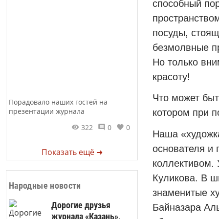
способный пор
пространством
посуды, стоящ
безмолвные пр
Но только вни
красоту!
Что может быт
Порадовало наших гостей на
презентации журнала
котором при п
322
0
0
Наша «художка
основателя и 
Показать ещё ➜
коллективом. 
Куликова. В ш
Народные новости
знаменитые ху
Дорогие друзья
Байназара Аль
журнала «Казань»,