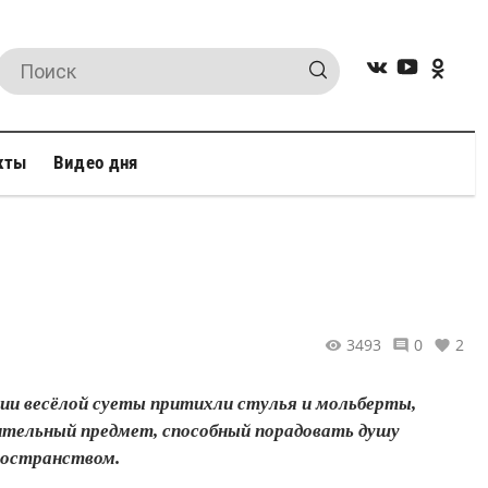
кты
Видео дня
3493
0
2
ии весёлой суеты притихли стулья и мольберты,
ительный предмет, способный порадовать душу
ространством.