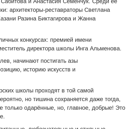
 Сабитова и Анастасия Семенчук. Среди её
ки: архитекторы
‑
реставраторы Светлана
азани Разина Биктагирова и Жанна
личных конкурсах: премией имени
меститель директора школы Инга Альменова.
лев, начинают постигать азы
позицию, историю искусств и
рских школы проходят в той самой
ероятно, но тишина сохраняется даже тогда,
е только одарённые, но, главное, добрые! Это
е.
питанные, любо­знательные и стильные