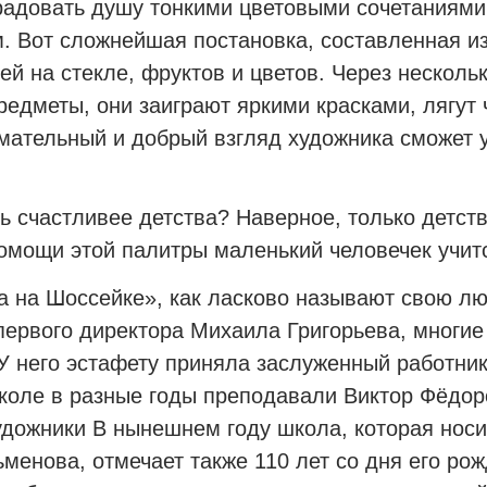
адовать душу тонкими цветовыми сочетаниями, 
. Вот сложнейшая постановка, составленная и
ей на стекле, фруктов и цветов. Через несколь
едметы, они заиграют яркими красками, лягут 
мательный и добрый взгляд художника сможет 
ь счастливее детства? Наверное, только детств
омощи этой палитры маленький человечек учитс
 на Шоссейке», как ласково называют свою лю
первого директора Михаила Григорьева, многи
У него эстафету приняла заслуженный работни
коле в разные годы преподавали Виктор Фёдор
дожники В нынешнем году школа, которая носи
менова, отмечает также 110 лет со дня его рож