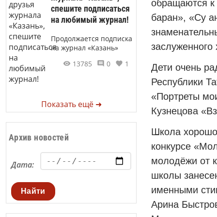
обращаются к 
спешите подписаться
баран», «Су 
на любимый журнал!
знаменательн
Продолжается подписка
заслуженного 
на журнал «Казань»
13785
0
1
Дети очень ра
Республики Та
«Портреты мои
Показать ещё ➜
Кузнецова «Вз
Школа хорошо 
Архив новостей
конкурсе «Мол
молодёжи от к
Дата:
школы занесен
именными стип
Найти
Арина Быстров