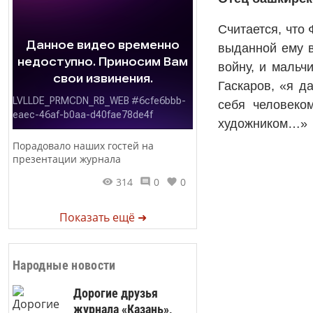
Считается, что 
выданной ему в
войну, и мальч
Гаскаров, «я д
себя человеко
художником…»
Порадовало наших гостей на
презентации журнала
314
0
0
Показать ещё ➜
Народные новости
Дорогие друзья
журнала «Казань»,