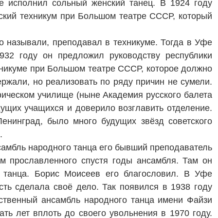
е исполнил сольный женский танец. В 1924 году
еский техникум при Большом театре СССР, который
го называли, преподавал в техникуме. Тогда в Уфе
932 году он предложил руководству республики
хникуме при Большом театре СССР, которое должно
ржали, но реализовать по ряду причин не сумели.
фическом училище (ныне Академия русского балета
дущих учащихся и доверило возглавить отделение.
енинград, было много будущих звёзд советского
.
нсамбль народного танца его бывший преподаватель
ом прославленного спустя годы ансамбля. Там он
о танца. Борис Моисеев его благословил. В Уфе
сть сделала своё дело. Так появился в 1938 году
ственный ансамбль народного танца имени Файзи
ть лет вплоть до своего увольнения в 1970 году.