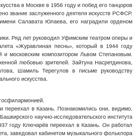
усства в Москве в 1956 году и побед его танцоров
но звание заслуженного деятеля искусств РСФСР.
 имени Салавата Юлаева, его наградили орденом
лики. Ряд лет руководил Уфимским театром оперы и
алета «Журавлиная песнь», который в 1944 году
й и московским композитором Львом Степановым.
уженной любовью зрителей. Зайтуна Насретдинова,
това, Шамиль Терегулов в письме руководству
ального искусства.
й госфилармонией.
и переехал в Казань. Познакомились они, видимо,
Башкирского научно-исследовательского института
937 году Ключарёв переехал в Казань. Он работал
ета, заведовал кабинетом музыкального фольклора