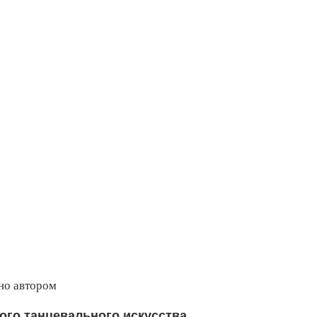
но автором
ого танцевального искусства