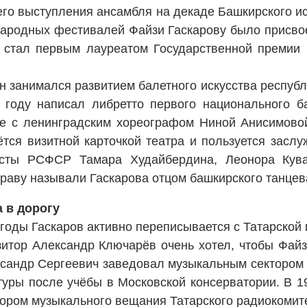
го выступления ансамбля на декаде Башкирского иск
ародных фестивалей Файзи Гаскарову было присвое
н стал первым лауреатом Государственной премии
он занимался развитием балетного искусства респуб
 году написал либретто первого национального б
те с ленинградским хореографом Ниной Анисимово
ётся визитной карточкой театра и пользуется засл
сты РСФСР Тамара Худайбердина, Леонора Кува
праву называли Гаскарова отцом башкирского танцев
 в дорогу
годы Гаскаров активно переписывается с Татарско
зитор Александр Ключарёв очень хотел, чтобы Файз
ксандр Сергеевич заведовал музыкальным сектором 
туры после учёбы в Московской консерватории. В 1
ором музыкального вещания Татарского радиокомит