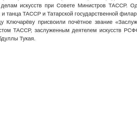
 делам искусств при Совете Министров ТАССР. О
 и танца ТАССР и Татарской государственной фила
ду Ключарёву присвоили почётное звание «Заслу
том ТАССР, заслуженным деятелем ­искусств РСФС
дуллы Тукая.