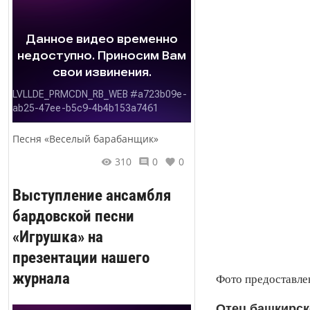
Песня «Веселый барабанщик»
310
0
0
Выступление ансамбля
бардовской песни
«Игрушка» на
презентации нашего
журнала
Фото предоставле
Отец башкирск