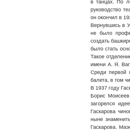
в танцах. По л
руководство те
он окончил в 19
Вернувшись в У
не было профе
создать башкир
было стать осн
Такое отделени
имени А. Я. Ва
Среди первой г
балета, в том 
В 1937 году Га
Борис ­Моисеев
загорелся иде
Гаскарова чино
ныне знамениты
Гаскарова. Маэ