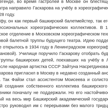
егенде, во время гастролей в Москве он блестящ
атра направило Гаскарова на учёбу в хореографич
28 году.
фу, он как первый башкирский балетмейстер, так е
ссиональных хореографических коллективов. В 1
ское отделение в Московском хореографическом те
овой балетной труппы будущего театра. Идею подде
е открылось в 1934 году в Ленинградском хореогра
гановой). Училище поручило Гаскарову отобрать бу
руппы башкирских детей, поехавших на учёбу в Л
числе народная артистка СССР Зайтуна Насретдинова
скарова пригласил в Москву в недавно созданный а
. Так Файзи стал ассистентом Моисеева и солист
ей создания собственного коллектива башкирског
вники поначалу не поддержали. Но его настойчиво
й на весь мир Башкирский академический государ
стро руководил им с перерывами без малого тридца