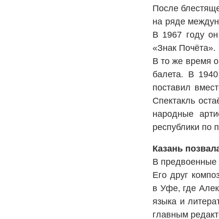
После блестяще
на ряде междун
В 1967 году о
«Знак Почёта».
В то же время 
балета. В 1940
поставил вмес
Спектакль оста
народные арти
республики по 
Казань позвала
В предвоенные 
Его друг компо
в Уфе, где Але
языка и литера
главным редакт