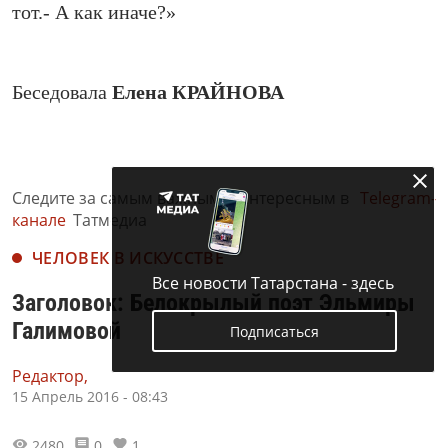
тот.- А как иначе?»
Беседовала
Елена КРАЙНОВА
Следите за самым важным и интересным в
Telegram-
канале
Татмедиа
ЧЕЛОВЕК В ИСКУССТВЕ
Все новости Татарстана - здесь
Заголовок: Белокрылый поэт Эльмиры
Галимовой
Подписаться
Редактор,
15 Апрель 2016 - 08:43
2480
0
1