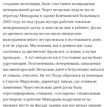
со­здания экспозиции, было счастливое возвращение
мемориальной доски. Через несколько недель после
переезда Минздрава в здание Клячкинской больницы в
2005 году из‑под груды мусора рабочие извлекли
мемориальную доску и занесли ко мне в кабинет. Доска
из цветного металла весом около пятидесяти
килограммов много лет пролежала в пустовавшем доме,
и её не украли. Мы по­мним, как в девяностые годы
охотились за цветметом! Брали всё, и ложки, и пучки
проводов… А тут пятьдесят кэгэ! Состояние доски было
удручающим. Позеленевшая, почерневшая, замазанная
масляной краской. Несколько дней я безуспешно пытался
её отмыть, очистить. Не то! Тогда обратился за помощью
к Сергею Маруленко, директору завода, где отливали
памятники. Через несколько дней доска была
отреставрирована, очищена, «состарена» специальным
раствором, и рабочие Минздрава водрузили её на
прежнее место на фасаде здания, как раз между окнами