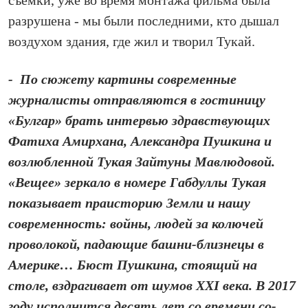
съёмки, уже во время монтажа фильма была
разрушена - мы были последними, кто дышал
воздухом здания, где жил и творил Тукай.
- По сюжету картины современные
журналисты отправляются в гостиницу
«Булгар» брать интервью здравствующих
Фатиха Амирхана, Александра Пушкина и
возлюбленной Тукая Зайтуны Мавлюдовой.
«Вещее» зеркало в номере Габдуллы Тукая
показывает праисторию Земли и нашу
современность: войны, людей за колючей
проволокой, падающие башни‑близнецы в
Америке… Бюст Пушкина, стоящий на
столе, вздрагивает от шумов XXI века. В 2017
году исполнится десять лет со времени со­