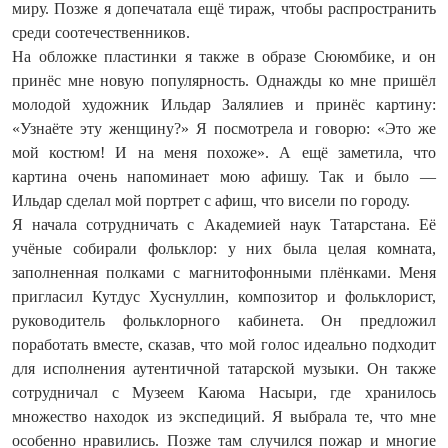
миру. Позже я допечатала ещё тираж, чтобы распространить
среди соотечественников.
На обложке пластинки я также в образе Сююмбике, и он
принёс мне новую популярность. Однажды ко мне пришёл
молодой художник Ильдар Залялиев и принёс картину:
«Узнаёте эту женщину?» Я посмотрела и говорю: «Это же
мой костюм! И на меня похоже». А ещё заметила, что
картина очень напоминает мою афишу. Так и было —
Ильдар сделал мой портрет с афиш, что висели по городу.
Я начала сотрудничать с Академией наук Татарстана. Её
учёные собирали фольклор: у них была целая комната,
заполненная полками с магнитофонными плёнками. Меня
пригласил Кутдус Хуснуллин, композитор и фольклорист,
руководитель фольклорного кабинета. Он предложил
поработать вместе, сказав, что мой голос идеально подходит
для исполнения аутентичной татарской музыки. Он также
сотрудничал с Музеем Каюма Насыри, где хранилось
множество находок из экспедиций. Я выбрала те, что мне
особенно нравились. Позже там случился пожар и многие