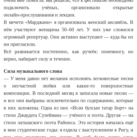
очень мне помогла: мы решили, что к фестивалю необходимо
подключить учёных, организовали открытые
онлайн‑прослушивания и лекции.
В мечети «Марджани» я организовала женский ансамбль. В
нём участвуют женщины 50–60 лет. У них уже сложился
огромный репертуар. Они активно выступают — куда бы их
ни пригласили.
Всё развивается постепенно, как ручеёк: понемногу, но
верно, набирает силу и течение.
Сила музыкального слова
— У меня давно нет желания исполнять легковесные песни
о несчастной любви или какие‑то поверхностные
композиции. В последний месяц я записала новые песни —
и все они выбраны исключительно по содержанию, которые
в них заложены. Одна из них «Исән булсын татар йорт» на
стихи Джаудата Сулеймана — учёного и поэта. Другая — на
стихи латышского поэта Райниса. Эта история началась ещё
в мои студенческие годы: я ездила с выступлением в Ригу, и