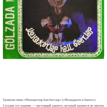
Грампластинка «Мөнәҗәтләр һәм бәетләр» («Мунаджаты и баиты»).
Сегодня это издание — настоящий раритет, который хранится во многих