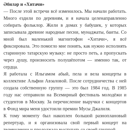
Әбиләр и «Хитачи»
— После этой встречи всё изменилось. Мы начали работать.
Много ездили по деревням, и я начала целенаправленно
собирать фольклор. Жили в домах у бабушек, у которых
записывала древние народные песни, мунаджаты, баиты. Со
мной был маленький магнитофон «Хитачи», я всё
фиксировала. Это помогло мне понять, как нужно исполнять
старинную татарскую музыку: не просто петь, а пропускать
через душу, произносить полушёпотом — именно так, от
сердца.
Я работала с Ильгамом абый, пела и вела концерты в
коллективе Альфии Авзаловой. После сотрудничества с ней
создала собственную группу — это был 1984 год. В 1985
году нас отправили на Всемирный фестиваль молодёжи и
студентов в Москву. За перечисление выручки с концертов
в Фонд мира меня удостоили премии Мусы Джалиля.
К тому моменту был накоплен большой разноплановый
репертуар, и я организовала свой первый концерт на
телевидении и продолжала выступать со своей группой.