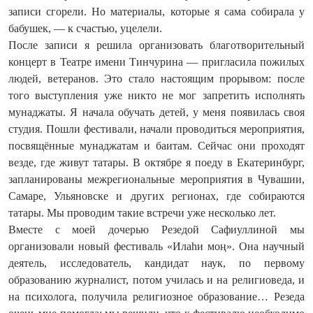
записи сгорели. Но материалы, которые я сама собирала у
бабушек, — к счастью, уцелели.
После записи я решила организовать благотворительный
концерт в Театре имени Тинчурина — пригласила пожилых
людей, ветеранов. Это стало настоящим прорывом: после
того выступления уже никто не мог запретить исполнять
мунаджаты. Я начала обучать детей, у меня появилась своя
студия. Пошли фестивали, начали проводиться мероприятия,
посвящённые мунаджатам и баитам. Сейчас они проходят
везде, где живут татары. В октябре я поеду в Екатеринбург,
запланированы межрегиональные мероприятия в Чувашии,
Самаре, Ульяновске и других регионах, где собираются
татары. Мы проводим такие встречи уже несколько лет.
Вместе с моей дочерью Резедой Сафиуллиной мы
организовали новый фестиваль «Илаhи моң». Она научный
деятель, исследователь, кандидат наук, по первому
образованию журналист, потом училась и на религиоведа, и
на психолога, получила религиозное образование… Резеда