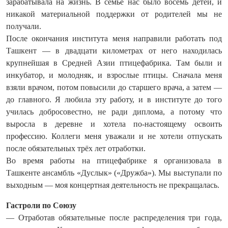
зарабатывала на жизнь. В семье нас было восемь детей, и
никакой материальной поддержки от родителей мы не
получали.
После окончания института меня направили работать под
Ташкент — в двадцати километрах от него находилась
крупнейшая в Средней Азии птицефабрика. Там были и
инкубатор, и молодняк, и взрослые птицы. Сначала меня
взяли врачом, потом повысили до старшего врача, а затем —
до главного. Я любила эту работу, и в институте до того
училась добросовестно, не ради диплома, а потому что
выросла в деревне и хотела по‑настоящему освоить
профессию. Коллеги меня уважали и не хотели отпускать
после обязательных трёх лет отработки.
Во время работы на птицефаб­рике я организовала в
Ташкенте ансамбль «Дуслык» («Дружба»). Мы выступали по
выходным — моя концертная деятельность не прекращалась.
Гастроли по Союзу
— Отработав обязательные после распределения три года,