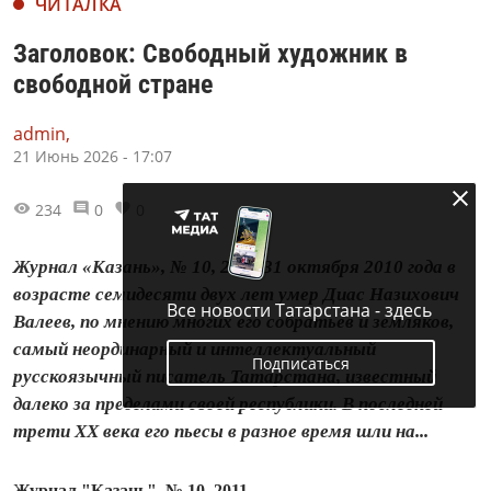
ЧИТАЛКА
Заголовок: Свободный художник в
свободной стране
admin,
21 Июнь 2026 - 17:07
234
0
0
Журнал «Казань», № 10, 2011 31 октября 2010 года в
возрасте семидесяти двух лет умер Диас Назихович
Все новости Татарстана - здесь
Валеев, по мнению многих его собратьев и земляков,
самый неординарный и интеллектуальный
Подписаться
русскоязычный писатель Татарстана, известный
далеко за пределами своей республики. В последней
трети ХХ века его пьесы в разное время шли на...
Журнал "Казань", № 10, 2011