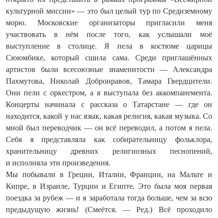
культурной миссии» — это был целый тур по Средиземному
морю. Московские организаторы пригласили меня
участвовать в нём после того, как услышали моё
выступление в столице. Я пела в костюме царицы
Сююмбике, который сшила сама. Среди приглашённых
артистов были всесоюзные знаменитости — Александра
Пахмутова, Николай Добронравов, Тамара Гвердцители.
Они пели с оркестром, а я выступала без аккомпанемента.
Концерты начинала с рассказа о Татарстане — где он
находится, какой у нас язык, какая религия, какая музыка. Со
мной был переводчик — он всё переводил, а потом я пела.
Себя я представляла как собирательницу фольклора,
хранительницу древних религиозных песнопений,
и исполняла эти произведения.
Мы побывали в Греции, Италии, Франции, на Мальте и
Кипре, в Израиле, Турции и Египте. Это была моя первая
поездка за рубеж — и я заработала тогда больше, чем за всю
предыдущую жизнь! (Смеётся. — Ред.) Всё проходило