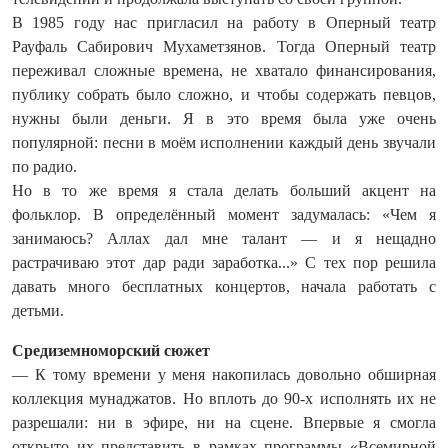
В 1985 году нас пригласил на работу в Оперный театр
Рауфаль Сабирович Мухаметзянов. Тогда Оперный театр
переживал сложные времена, не хватало финансирования,
публику собрать было сложно, и чтобы содержать певцов,
нужны были деньги. Я в это время была уже очень
популярной: песни в моём исполнении каждый день звучали
по радио.
Но в то же время я стала делать больший акцент на
фольклор. В определённый момент задумалась: «Чем я
занимаюсь? Аллах дал мне талант — и я нещадно
растрачиваю этот дар ради заработка...» С тех пор решила
давать много бесплатных концертов, начала работать с
детьми.
Средиземноморский сюжет
— К тому времени у меня накопилась довольно обширная
коллекция мунаджатов. Но вплоть до 90‑х исполнять их не
разрешали: ни в эфире, ни на сцене. Впервые я смогла
открыто их представить в рамках программы «Всемирной