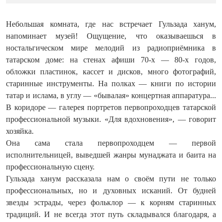
Небольшая комната, где нас встречает Гульзада ханум,
напоминает музей! Ощущение, что оказываешься в
ностальгическом мире мелодий из радиоприёмника в
татарском доме: на стенах афиши 70-х — 80-х годов,
обложки пластинок, кассет и дисков, много фотографий,
старинные инструменты. На полках — книги по истории
татар и ислама, в углу — «бывалая» концертная аппаратура...
В коридоре — галерея портретов первопроходцев татарской
профессиональной музыки. «Для вдохновения», — говорит
хозяйка.
Она сама стала первопроходцем — первой
исполнительницей, выведшей жанры мунаджата и баита на
профессиональную сцену.
Гульзада ханум рассказала нам о своём пути не только
профессио­нальных, но и духовных исканий. От будней
звезды эстрады, через фольклор — к корням старинных
традиций. И не всегда этот путь складывался благодаря, а