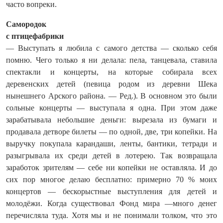
часто вопреки.
Самородок
с птицефабрики
— Выступать я любила с самого детства — сколько себя
помню. Чего только я ни делала: пела, танцевала, ставила
спектакли и концерты, на которые собирала всех
деревенских детей (певица родом из деревни Шека
нынешнего Арского района. — Ред.). В основном это были
сольные концерты — выступала я одна. При этом даже
зарабатывала небольшие деньги: вырезала из бумаги и
продавала детворе билеты — по одной, две, три копейки. На
выручку покупала карандаши, ленты, бантики, тетради и
разыгрывала их среди детей в лотерею. Так возвращала
заработок зрителям — себе ни копейки не оставляла. И до
сих пор многое делаю бесплатно: примерно 70 % моих
концертов — бескорыстные выступления для детей и
молодёжи. Когда существовал Фонд мира —много денег
перечисляла туда. Хотя мы и не понимали толком, что это