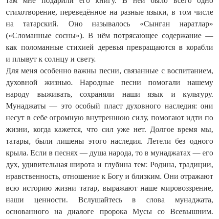
там мне подарили его книгу. В ней было всего одно
стихотворение, переведённое на разные языки, в том числе
на татарский. Оно называлось «Сынган наратлар»
(«Сломанные сосны»). В нём потрясающее содержание —
как поломанные стихией деревья превращаются в корабли
и плывут к солнцу и свету.
Для меня особенно важны песни, связанные с воспитанием,
духовной жизнью. Народные песни помогали нашему
народу выживать, сохраняли наши язык и культуру.
Мунаджаты — это особый пласт духовного наследия: они
несут в себе огромную внутреннюю силу, помогают идти по
жизни, когда кажется, что сил уже нет. Долгое время мы,
татары, были лишены этого наследия. Летели без одного
крыла. Если в песнях — душа народа, то в мунаджатах — его
дух, удивительная широта и глубина тем: Родина, традиции,
нравственность, отношение к Богу и близким. Они отражают
всю историю жизни татар, выражают наше мировоззрение,
наши ценности. Вслушайтесь в слова мунаджата,
основанного на диалоге пророка Мусы со Всевышним.