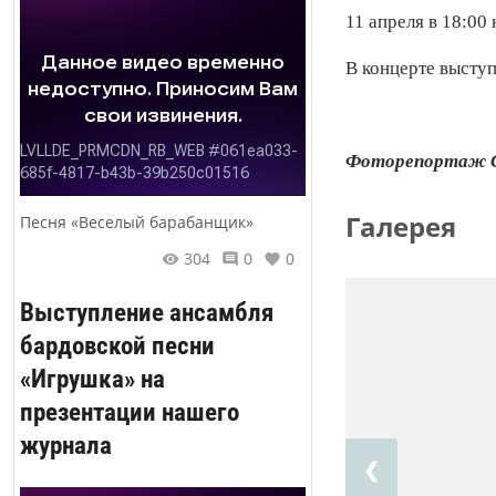
11 апреля в 18:00
В концерте высту
Фоторепортаж Се
Галерея
Песня «Веселый барабанщик»
304
0
0
Выступление ансамбля
бардовской песни
«Игрушка» на
презентации нашего
журнала
❮