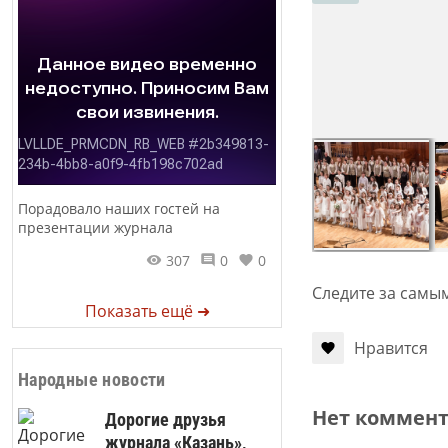
Порадовало наших гостей на
презентации журнала
307
0
0
Следите за самы
Показать ещё ➜
Нравится
Народные новости
Нет коммен
Дорогие друзья
журнала «Казань»,