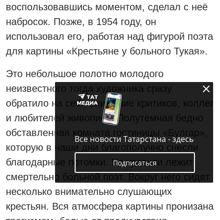
воспользовавшись моментом, сделал с неё
набросок. Позже, в 1954 году, он
использовал его, работая над фигурой поэта
для картины «Крестьяне у больного Тукая».
Это небольшое полотно молодого
неизвестного тогда художника сразу
обратило на себя внимание критиков, коллег
и любителей живописи. Полутёмная бедно
обставленная комната гостиницы «Булгар»,
Все новости Татарстана - здесь
которую в наши дни благополучно снесли
благодарные потомки. На кровати лежит
Подписаться
смертельно больной поэт. Вокруг него сидят
несколько внимательно слушающих
крестьян. Вся атмосфера картины пронизана