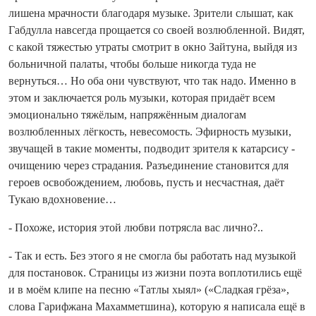
лишена мрачности благодаря музыке. Зрители слышат, как
Габдулла навсегда прощается со своей возлюбленной. Видят,
с какой тяжестью утраты смотрит в окно Зайтуна, выйдя из
больничной палаты, чтобы больше никогда туда не
вернуться… Но оба они чувствуют, что так надо. Именно в
этом и заключается роль музыки, которая придаёт всем
эмоционально тяжёлым, напряжённым диалогам
возлюбленных лёгкость, невесомость. Эфирность музыки,
звучащей в такие моменты, подводит зрителя к катарсису -
очищению через страдания. Разъединение становится для
героев освобождением, любовь, пусть и несчастная, даёт
Тукаю вдохновение…
- Похоже, история этой любви потрясла вас лично?..
- Так и есть. Без этого я не смогла бы работать над музыкой
для постановок. Страницы из жизни поэта воплотились ещё
и в моём клипе на песню «Татлы хыял» («Сладкая грёза»,
слова Гарифжана Махамметшина), которую я написала ещё в