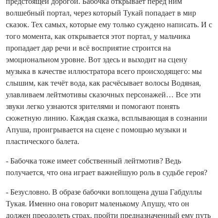
предстоящей дорогой. Бабочка открывает перед ним
волшебный портал, через который Тукай попадает в мир
сказок. Тех самых, которые ему только суждено написать. И с
того момента, как открывается этот портал, у мальчика
пропадает дар речи и всё восприятие строится на
эмоциональном уровне. Вот здесь и выходит на сцену
музыка в качестве иллюстратора всего происходящего: мы
слышим, как течёт вода, как расчёсывает волосы Водяная,
улавливаем лейтмотивы сказочных персонажей… Все эти
звуки легко узнаются зрителями и помогают понять
сюжетную линию. Каждая сказка, всплывающая в сознании
Апуша, проигрывается на сцене с помощью музыки и
пластического балета.
- Бабочка тоже имеет собственный лейтмотив? Ведь
получается, что она играет важнейшую роль в судьбе героя?
- Безусловно. В образе бабочки воплощена душа Габдуллы
Тукая. Именно она говорит маленькому Апушу, что он
должен преодолеть страх, пройти предназначенный ему путь