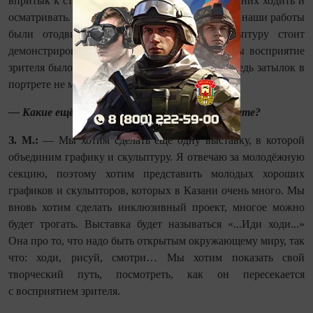
впритык к стенкам, чтобы можно было вокруг них ходить и
осматривать. На выставке в галерее «Окно» все наши работы
были отодвинуты от стен. Крупную скульптуру стоит
демонстрировать именно таким образом, чтобы восприятие
зрителя было не фронтальным, а «круг­лым». Ведь затылок в
портрете не менее интересен.
— Какие ещё выставки в будущем вы планируете?
З. М.:
— Мы хотим сделать ещё одну выставку, в которой
объединим графику и скульптуру. Я отвечаю за молодёжную
секцию, поэтому хотим представить молодых хороших
графиков и скульпторов, которых в Казани очень много. Мы
вновь хотим сделать инклюзивный проект, многое можно
будет трогать. Выставка будет называться «...Иди ходи...»
Она про то, что надо быть открытым окружающему миру, так
что: ходи, рисуй, смотри… Мы хотим показать свой
творческий путь, посмотреть, как он пересекается
с восприятием зрителя.