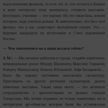
выпускниками филиала, то есть это те, кто остался в Казани
и кому интересно этим заниматься, готовить выставки.
Бесспорно, училище — это хорошо. Но это такая база, освоив
которую, надо учиться дальше. И замечательно, что был этот
филиал, что у нас существует молодёжная секция. Это —
будущие кандидаты на вступ­ление в Союз художников
России.
— Чем занимаетесь вы и ваши коллеги сейчас?
З. М.:
— Мы активно работаем в городе, создаём памятники,
мемориальные доски: Фёдору Шаляпину, Максиму Горькому,
Роберту Миннуллину, Нинель Юлтыевой, Зифе Басыровой...
Было бы хорошо постоянно выставлять скульптуру.
Приглашать из других регионов скульпторов, делать
обменные выставки. Также наша мечта — это активное
сотрудничество с архитекторами из разных городов
Татарстана. Мы хотим создавать не только памятники, но и
интересные арт-объекты, которые были бы установлены