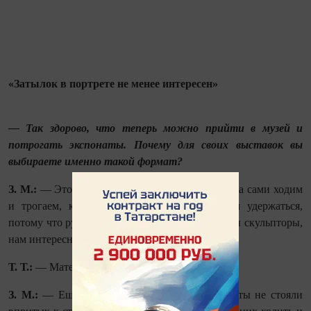
«Затылок в портрете не менее интересен»
— Так здорово, что теперь можно прийти в музей и
потрогать экспонаты. Почему для своих выставок вы
выбираете именно такой формат?
З. М.:
— Это классно! На самом деле, мы всегда сами ходим
и трогаем, когда никто не видит, не можем удержаться,
потому что рука сама тянется. Тем более что мы скульпторы,
нам интересно ощутить фактуру.
Т. Т.:
— Материал почувствовать.
З. М.:
— Ещё была такая идея — чтобы работы не стояли