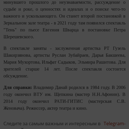
минувшего прошлого до неузнаваемости, рассуждение о
судьбе и роке, о ценностях и идеалах и о поиске чего-то
важного и ускользающего. Он станет второй постановкой в
Зеркальном зале театра - в 2021 году там появился спектакль
"Тень" по пьесе Евгения Шварца в постановке Петра
Шерешевского.
В спектакле заняты - заслуженная артистка РТ Гузель
Шакирзянова, артисты Руслан Зубайраев, Дарья Бакшеева,
Мария Мухортова, Ильфат Садыков, Эльмира Рашитова. Для
зрителей старше 14 лет. После спектакля состоится
обсуждение.
Для справки:
Владимир Данай родился в 1984 году. В 2006
году окончил ВТУ им. Щепкина (мастер Н.Н.Афонин). В
2014 году окончил РАТИ-ГИТИС (мастерская С.В.
Женовача). Режиссер, актер театра и кино.
Следите за самым важным и интересным в
Telegram-