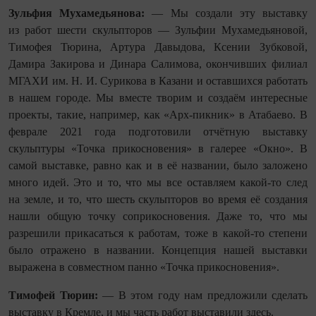
Зульфия Мухамедьянова:
— Мы создали эту выставку
из работ шести скульпторов — Зульфии Мухамедьяновой,
Тимофея Тюрина, Артура Давыдова, Ксении Зубковой,
Дамира Закирова и Динара Салимова, окончивших филиал
МГАХИ им. Н. И. Сурикова в Казани и оставшихся работать
в нашем городе. Мы вместе творим и создаём интересные
проекты, такие, например, как «Арх-пикник» в Атабаево. В
феврале 2021 года подготовили отчётную выставку
скульптуры «Точка прикосновения» в галерее «Окно». В
самой выставке, равно как и в её названии, было заложено
много идей. Это и то, что мы все оставляем какой-то след
на земле, и то, что шесть скульпторов во время её создания
нашли общую точку соприкосновения. Даже то, что мы
разрешили прикасаться к работам, тоже в какой-то степени
было отражено в названии. Концепция нашей выставки
выражена в совместном панно «Точка прикосновения».
Тимофей Тюрин:
— В этом году нам предложили сделать
выставку в Кремле, и мы часть работ выставили здесь.