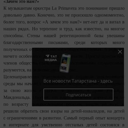
«Зачем это нам?»
К музыкантам оркестра La Primavera это понимание пришло
довольно давно. Конечно, это не произошло одномоментно,
более того, вопрос «А зачем это нам?» нет-нет да и витал в
наших рядах. Но терпение и труд, как известно, на многое
способны. Стены нашей репетиционной базы увешаны
благодарственными письмами, среди которых много
полученных от Всероссийского общества слепых. А ведь мы
ничего особенного для них не сделали. Просто пригласили
членов общества стать нашими постоянными слушателями,
разумеется, на безвозмездной основе.
Целенаправленно участвовать в создании инклюзивной
Все новости Татарстана - здесь
среды мы начали с внимания к больным детям, борющимся
за свою жизнь в ДРКБ, в хосписе, в Доме Рональда
Подписаться
Макдональда. Ощутив, что наше внимание дорого этим не
по возрасту повзрослевшим ребятам, вошли во вкус и
решили обратить свои взоры на детей-инвалидов, на детей
с ограничениями в развитии. Самый первый опыт концерта
в интернате для умственно отсталых детей состоялся в