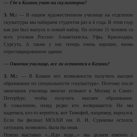
— Где в Казани учат на скульп­торов?
З. М.:
— В нашем художественном училище на отделение
скульп­туры мы набираем студентов раз в 4 года. В этом году
как раз был выпуск и новый набор. На потоке 11 человек со
всех уголков России: Альметьевска, Уфы, Краснодара,
Сургута. А также у нас теперь очень хорошее, вновь
отреставрированное здание.
— Окончив училище, все ли остаются в Казани?
З. М.:
— В Казани нет возможности получить высшее
образование по специальности «скульп­тура». Поэтому после
окончания училища многие уезжают в Москву и Санкт-
Петербург, чтобы получать высшее образование.
К сожалению, назад редко кто возвращается. Но мы
надеемся, кто-то вернётся, вот Тимофей, например, вернулся.
Если бы филиал МГАХИ им. Н. И. Сурикова остался,
ситуация, возможно, была бы иная.
Новую выставку «...Иди ходи...» мы делаем именно с