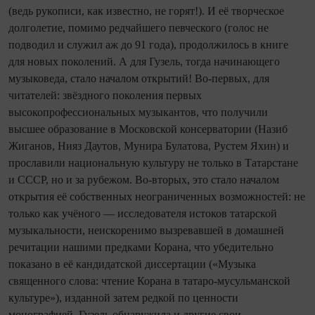
(ведь рукописи, как известно, не горят!). И её творческое
долголетие, помимо редчайшего певческого (голос не
подводил и служил аж до 91 года), продолжилось в книге
для новых поколений. А для Гузель, тогда начинающего
музыковеда, стало началом открытий! Во-первых, для
читателей: звёздного поколения первых
высокопрофессиональных музыкантов, что получили
высшее образование в Московской консерватории (Назиб
Жиганов, Нияз Даутов, Мунира Булатова, Рустем Яхин) и
прославили национальную культуру не только в Татарстане
и СССР, но и за рубежом. Во-вторых, это стало началом
открытия её собственных неограниченных возможностей: не
только как учёного — исследователя истоков татарской
музыкальности, неискоренимо вызревавшей в домашней
речитации нашими предками Корана, что убедительно
показано в её кандидатской диссертации («Музыка
священного слова: чтение Корана в татаро-мусульманской
культуре»), изданной затем редкой по ценности
монографией. Гузель обнаружила и другие свои