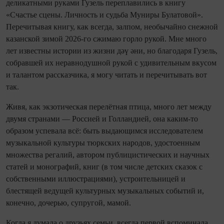
деликатными руками Гузель переплавились в книгу
«Счастье сцены. Личность и судьба Муниры Булатовой».
Перечитывая книгу, как всегда, залпом, необычайно снежной
казанской зимой 2026-го сжимаю горло рукой. Мне много
лет известны истории из жизни дәү әни, но благодаря Гузель,
собравшей их неравнодушной рукой с удивительным вкусом
и талантом рассказчика, я могу читать и перечитывать вот
так.
Живя, как экзотическая перелётная птица, много лет между
двумя странами — Россией и Голландией, она каким-то
образом успевала всё: быть выдающимся исследователем
музыкальной культуры тюркских народов, удостоенным
множества регалий, автором публицистических и научных
статей и монографий, книг (в том числе детских сказок с
собственными иллюстрациями), устроительницей и
блестящей ведущей культурных музыкальных событий и,
конечно, дочерью, супругой, мамой.
Когда я думала о друзьях семьи, всегда первой вспоминала