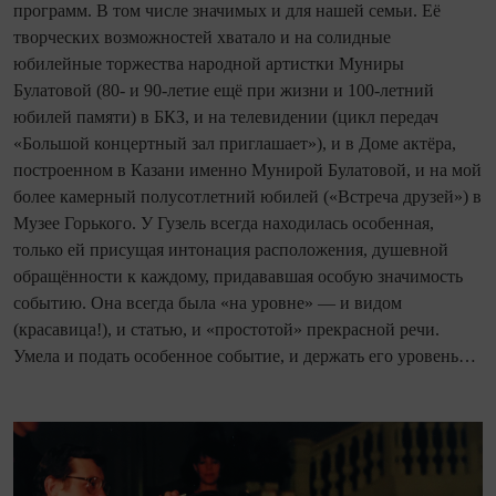
программ. В том числе значимых и для нашей семьи. Её
творческих возможностей хватало и на солидные
юбилейные торжества народной артистки Муниры
Булатовой (80- и 90-летие ещё при жизни и 100-летний
юбилей памяти) в БКЗ, и на телевидении (цикл передач
«Большой концертный зал приглашает»), и в Доме актёра,
построенном в Казани именно Мунирой Булатовой, и на мой
более камерный полусотлетний юбилей («Встреча друзей») в
Музее Горького. У Гузель всегда находилась особенная,
только ей присущая интонация расположения, душевной
обращённости к каждому, придававшая особую значимость
событию. Она всегда была «на уровне» — и видом
(красавица!), и статью, и «простотой» прекрасной речи.
Умела и подать особенное событие, и держать его уровень…