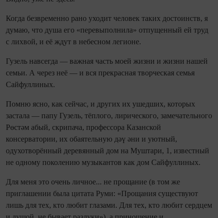
Когда безвременно рано уходит человек таких достоинств, я
думаю, что душа его «перевыполнила» отпущенный ей труд
с лихвой, и её ждут в небесном легионе.
Гузель навсегда — важная часть моей жизни и жизни нашей
семьи. А через неё — и вся прекрасная творческая семья
Сайфуллиных.
Помню ясно, как сейчас, и других их ушедших, которых
застала — папу Гузель, тёплого, лирического, замечательного
Рөстәм абый, скрипача, профессора Казанской
консерватории, их обаятельную дәү әни и уютный,
одухотворённый деревянный дом на Муштари, 1, известный
не одному поколению музыкантов как дом Сайфуллиных.
Для меня это очень личное... не прощание (в том же
приглашении была цитата Руми: «Прощания существуют
лишь для тех, кто любит глазами. Для тех, кто любит сердцем
и душой, не бывает разлуки»), а приношение и