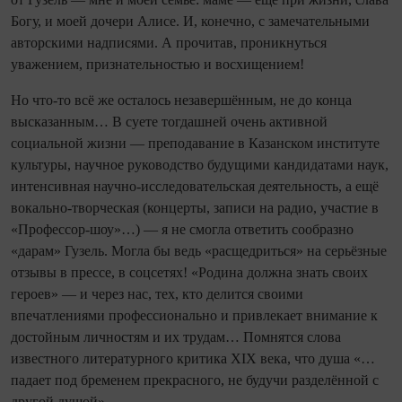
Богу, и моей дочери Алисе. И, конечно, с замечательными
авторскими надписями. А прочитав, проникнуться
уважением, признательностью и восхищением!
Но что-то всё же осталось незавершённым, не до конца
высказанным… В суете тогдашней очень активной
социальной жизни — преподавание в Казанском институте
культуры, научное руководство будущими кандидатами наук,
интенсивная научно-исследовательская деятельность, а ещё
вокально-творческая (концерты, записи на радио, участие в
«Профессор-шоу»…) — я не смогла ответить сообразно
«дарам» Гузель. Могла бы ведь «расщедриться» на серьёзные
отзывы в прессе, в соцсетях! «Родина должна знать своих
героев» — и через нас, тех, кто делится своими
впечатлениями профессионально и привлекает внимание к
достойным личностям и их трудам… Помнятся слова
известного литературного критика XIX века, что душа «…
падает под бременем прекрасного, не будучи разделённой с
другой душой»…