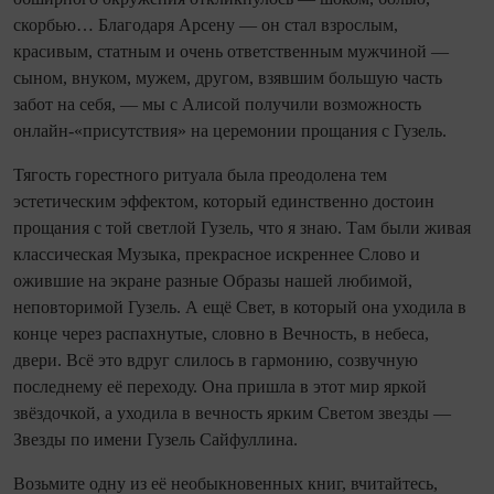
скорбью… Благодаря Арсену — он стал взрослым,
красивым, статным и очень ответственным мужчиной —
сыном, внуком, мужем, другом, взявшим большую часть
забот на себя, — мы с Алисой получили возможность
онлайн-«присутствия» на церемонии прощания с Гузель.
Тягость горестного ритуала была преодолена тем
эстетическим эффектом, который единственно достоин
прощания с той светлой Гузель, что я знаю. Там были живая
классическая Музыка, прекрасное искреннее Слово и
ожившие на экране разные Образы нашей любимой,
неповторимой Гузель. А ещё Свет, в который она уходила в
конце через распахнутые, словно в Вечность, в небеса,
двери. Всё это вдруг слилось в гармонию, созвучную
последнему её переходу. Она пришла в этот мир яркой
звёздочкой, а уходила в вечность ярким Светом звезды —
Звезды по имени Гузель Сайфуллина.
Возьмите одну из её необыкновенных книг, вчитайтесь,