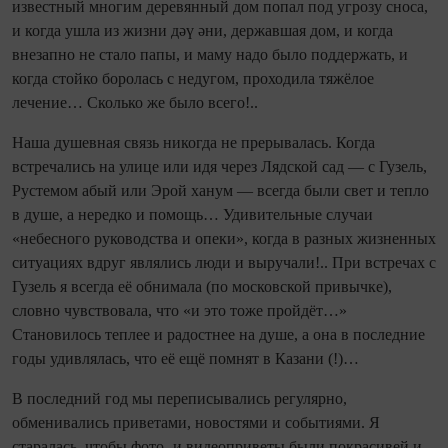
известный многим деревянный дом попал под угрозу сноса,
и когда ушла из жизни дәү әни, державшая дом, и когда
внезапно не стало папы, и маму надо было поддержать, и
когда стойко боролась с недугом, проходила тяжёлое
лечение… Сколько же было всего!..
Наша душевная связь никогда не прерывалась. Когда
встречались на улице или идя через Лядской сад — с Гузель,
Рустемом абый или Эрой ханум — всегда были свет и тепло
в душе, а нередко и помощь… Удивительные случаи
«небесного руководства и опеки», когда в разных жизненных
ситуациях вдруг являлись люди и выручали!.. При встречах с
Гузель я всегда её обнимала (по московской привычке),
словно чувствовала, что «и это тоже пройдёт…»
Становилось теплее и радостнее на душе, а она в последние
годы удивлялась, что её ещё помнят в Казани (!)…
В последний год мы переписывались регулярно,
обменивались приветами, новостями и событиями. Я
старалась, чтобы фото- и видеоприветы были покрасивей и