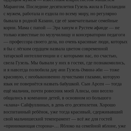
Марангом. Последние десятилетия Гузель жила в Голландии
с мужем, работала и ездила по всему миру, но регулярно
бывала в родной Казани, где её замечательные семейные
корни. Мама с папой — Эра ханум и Рустем әфәнде — не
только известные по музучилищу и консерватории педагоги
— профессора своего дела, но очень красивые люди, которых
я бы с лёгким сердцем назвала цветом современной
татарской интеллигенции и с которыми нас, по счастью,
свела Гузель. Мы бывали у них в гостях, где познакомились,
и я навсегда полюбила дәү әни Гузель Әминә әби — тоже
красивую, с необыкновенно лучистыми глазами, которую
язык не повернётся назвать бабушкой. Сын Арсен — тогда
ещё мальчик, почти ровесник моей Алисы, они весело
общались в компании детей, в основном из большого
«клана» Сайфуллиных, в день его десятилетия. Хорошо
воспитанный ребёнок, уже тогда красивый, сдерживавший
свой мальчишеский темперамент — всё же для гостей
«принимающая сторона»… Яблоко на семейной яблоне, уже