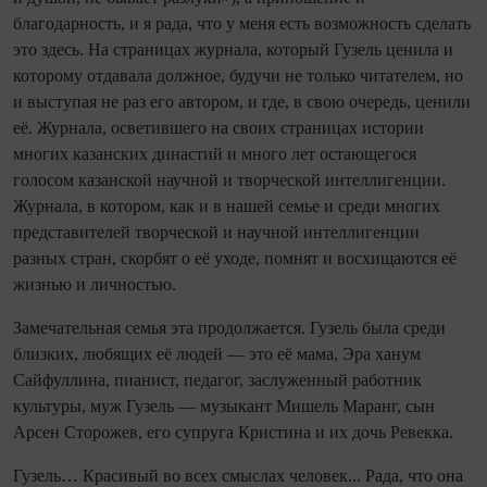
благодарность, и я рада, что у меня есть возможность сделать
это здесь. На страницах журнала, который Гузель ценила и
которому отдавала должное, будучи не только читателем, но
и выступая не раз его автором, и где, в свою очередь, ценили
её. Журнала, осветившего на своих страницах истории
многих казанских династий и много лет остающегося
голосом казанской научной и творческой интеллигенции.
Журнала, в котором, как и в нашей семье и среди многих
представителей творческой и научной интеллигенции
разных стран, скорбят о её уходе, помнят и восхищаются её
жизнью и личностью.
Замечательная семья эта продолжается. Гузель была среди
близких, любящих её людей — это её мама, Эра ханум
Сайфуллина, пианист, педагог, заслуженный работник
культуры, муж Гузель — музыкант Мишель Маранг, сын
Арсен Сторожев, его супруга Кристина и их дочь Ревекка.
Гузель… Красивый во всех смыслах человек... Рада, что она