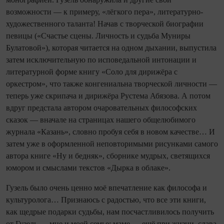
возможности — к примеру, «лёгкого пера», литературно-
художественного таланта! Начав с творческой биографии
певицы («Счастье сцены. Личность и судьба Муниры
Булатовой»), которая читается на одном дыхании, выпустила
затем исключительную по исповедальной интонации и
литературной форме книгу «Соло для дирижёра с
оркестром», что также конгениальна творческой личности —
теперь уже скрипача и дирижёра Рустема Абязова. А потом
вдруг предстала автором очаровательных философских
сказок — вначале на страницах нашего общелюбимого
журнала «Казань», словно пробуя себя в новом качестве… И
затем уже в оформленной неповторимыми рисунками самого
автора книге «Ну и бедняк», сборнике мудрых, светящихся
юмором и смыслами текстов «Дырка в облаке».
Гузель было очень ценно моё впечатление как философа и
культуролога… Признаюсь с радостью, что все эти книги,
как щедрые подарки судьбы, нам посчастливилось получить
от Гузель — мне и моей семье: маме — ещё при жизни, слава