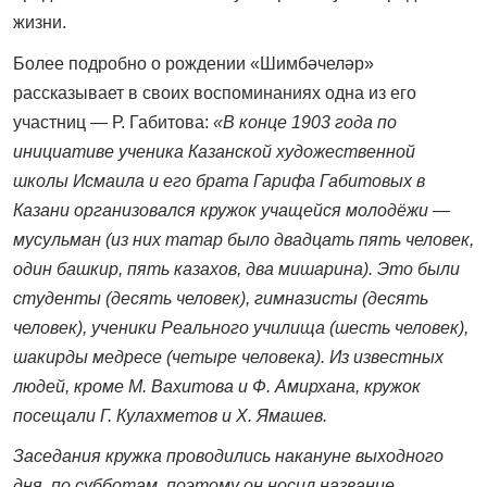
жизни.
Более подробно о рождении «Шимбәчеләр»
рассказывает в своих воспоминаниях одна из его
участниц — Р. Габитова:
«В конце 1903 года по
инициативе ученика Казанской художественной
школы Исмаила и его брата Гарифа Габитовых в
Казани организовался кружок учащейся молодёжи —
мусульман (из них татар было двадцать пять человек,
один башкир, пять казахов, два мишарина). Это были
студенты (десять человек), гимназисты (десять
человек), ученики Реального училища (шесть человек),
шакирды медресе (четыре человека). Из известных
людей, кроме М. Вахитова и Ф. Амирхана, кружок
посещали Г. Кулахметов и X. Ямашев.
Заседания кружка проводились накануне выходного
дня, по субботам, поэтому он носил название