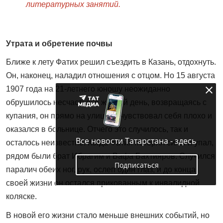
литературных занятий.
Утрата и обретение почвы
Ближе к лету Фатих решил съездить в Казань, отдохнуть.
Он, наконец, наладил отношения с отцом. Но 15 августа
1907 года на 21-летнего юношу неожиданно
обрушилось несчастье: в жаркий день, возвращаясь с
купания, он прямо на улице почувствовал себя плохо и
оказался в больнице. Отчего это случилось, так и
Все новости Татарстана - здесь
осталось неизвестно. Когда Фатих потерял силы и упал,
рядом были брат Ибрагим и Вафа Бахтияров. Случился
Подписаться
паралич обеих ног, рук, ослеп один глаз, и до конца
своей жизни он остался прикованным к инвалидной
коляске.
В новой его жизни стало меньше внешних событий, но