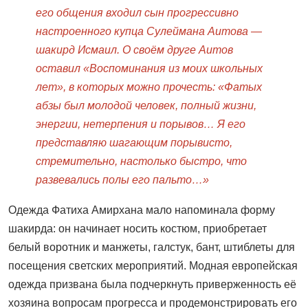
его общения входил сын прогрессивно
настроенного купца Сулеймана Аитова —
шакирд Исмаил. О своём друге Аитов
оставил «Воспоминания из моих школьных
лет», в которых можно прочесть: «Фатых
абзы был молодой человек, полный жизни,
энергии, нетерпения и порывов… Я его
представляю шагающим порывисто,
стремительно, настолько быстро, что
развевались полы его пальто…»
Одежда Фатиха Амирхана мало напоминала форму
шакирда: он начинает носить костюм, приобретает
белый воротник и манжеты, галстук, бант, штиблеты для
посещения светских мероприятий. Модная европейская
одежда призвана была подчерк­нуть приверженность её
хозяина вопросам прогресса и продемонстрировать его