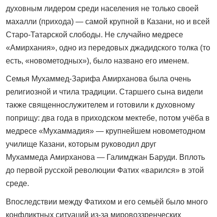
духовным лидером среди населения не только своей
махалли (прихода) — самой крупной в Казани, но и всей
Старо-Татарской слободы. Не случайно медресе
«Амирхания», одно из передовых джадидского толка (то
есть, «новометодных»), было названо его именем.
Cемья Мухаммед-Зарифа Амирханова была очень
религиозной и чтила традиции. Старшего сына видели
также священнослужителем и готовили к духовному
поприщу: два года в приходском мектебе, потом учёба в
медресе «Мухаммадия» — крупнейшем новометодном
училище Казани, которым руководил друг
Мухаммеда Амирханова — Галимджан Баруди. Вплоть
до первой русской революции Фатих «варился» в этой
среде.
Впоследствии между Фатихом и его семьёй было много
конфликтных ситуаций из-за мировоззренческих