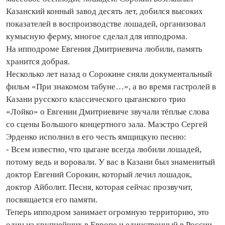
Казанский конный завод десять лет, добился высоких
показателей в воспроизводстве лошадей, организовал
кумысную ферму, многое сделал для ипподрома.
На ипподроме Евгения Дмитриевича любили, память
хранится добрая.
Несколько лет назад о Сорокине сняли документальный
фильм «При знакомом табуне…», а во время гастролей в
Казани русского классического цыганского трио
«Лойко» о Евгении Дмитриевиче звучали тёплые слова
со сцены Большого концертного зала. Маэстро Сергей
Эрденко исполнил в его честь ямщицкую песню:
- Всем известно, что цыгане всегда любили лошадей,
потому ведь и воровали. У вас в Казани был знаменитый
доктор Евгений Сорокин, который лечил лошадок,
доктор Айболит. Песня, которая сейчас прозвучит,
посвящается его памяти.
Теперь ипподром занимает огромную территорию, это
один из крупнейших в Европе и единственный в России