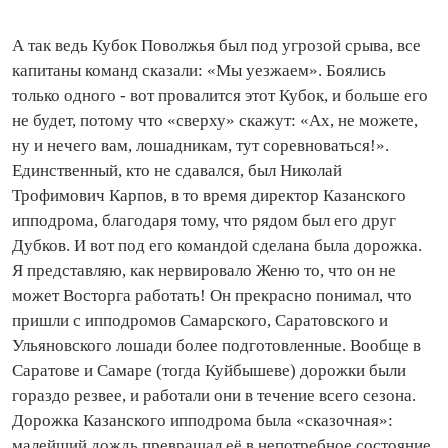
А так ведь Кубок Поволжья был под угрозой срыва, все
капитаны команд сказали: «Мы уезжаем». Боялись
только одного - вот провалится этот Кубок, и больше его
не будет, потому что «сверху» скажут: «Ах, не можете,
ну и нечего вам, лошадникам, тут соревноваться!».
Единственный, кто не сдавался, был Николай
Трофимович Карпов, в то время директор Казанского
ипподрома, благодаря тому, что рядом был его друг
Дубков. И вот под его командой сделана была дорожка.
Я представляю, как нервировало Женю то, что он не
может Восторга работать! Он прекрасно понимал, что
пришли с ипподромов Самарского, Саратовского и
Ульяновского лошади более подготовленные. Вообще в
Саратове и Самаре (тогда Куйбышеве) дорожки были
гораздо резвее, и работали они в течение всего сезона.
Дорожка Казанского ипподрома была «сказочная»:
малейший дождь превращал её в непотребное состояние,