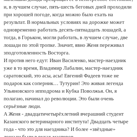
и, в лучшем случае, пять-шесть беговых дней проходили
при хорошей погоде, когда можно было ехать на
результат. В нормальных условиях на дорожке может
одновременно работать десять-пятнадцать лошадей, а
тогда, в Горьком, могли работать, в лучшем случае, две
лошади по этой тропке. Значит, явно Женя переживал
зподготовленность Восторга.
И против него едут: Иван Василенко, мастер-наездник
уже в то время, Владимир Лабалин, мастер-наездник
саратовский, это асы, асы! Евгений Фадеев тоже не
подарок как соперник… Тутурин! Это живая легенда
Ульяновского ипподрома и Кубка Поволжья. Он, я
полагаю, начинал до революции. Это были очень
серьёзные люди.
А Женя - двадцатичетырёхлетний вчерашний студент
Казанского ветеринарного института! Двадцать четыре
года - что это для наездника? И более «звёздные»
лошади были в руках мастеров.