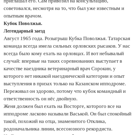
приглашал его. Сам привозил на консультацию,
советовался, несмотря на то, что был уже известным и
опытным врачом.
Кубок Поволжья.
Легендарный заезд
Август 1965 года. Розыгрыш Кубка Поволжья. Татарская
команда всегда имела сильных орловских рысаков. У нас
всегда было кому ехать на орловцах. И вот небывалый
случай: впервые на таких соревнованиях выступает в
качестве наездника ветеринарный врач Сорокин, у
которого нет никакой наезднической категории и опыт
выступления в призах только на Казанском ипподроме.
Переживал он здорово, потому что кубок командный и
ответственность он нёс двойную.
Женя должен был ехать на Восторге, которого все на
ипподроме ласково называли Васькой. Он был спокойный
такой, похожий на отца, знаменитого Отклика,
родоначальника линии, всесоюзного рекордиста.