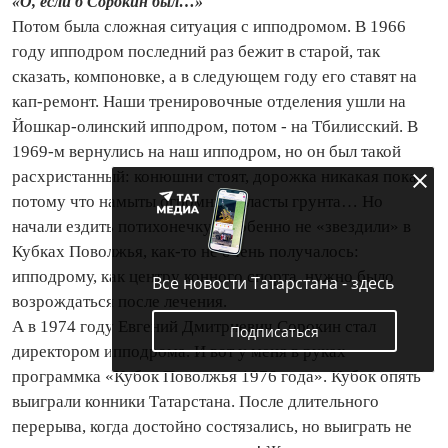
«О, если б Сорокин был…»
Потом была сложная ситуация с ипподромом. В 1966
году ипподром последний раз бежит в старой, так
сказать, компоновке, а в следующем году его ставят на
кап-ремонт. Наши тренировочные отделения ушли на
Йошкар-олинский ипподром, потом - на Тбилисский. В
1969-м вернулись на наш ипподром, но он был такой
расхристанный: конюшни стоят, дорожка никакая пока,
потому что намыты огромные пласты грунта… Но
начали ездить потихонечку. Особенно не «звездили» в
Кубках Поволжья, как-то не очень получалось:
ипподрому, как центру конного спорта, нужно было
Все новости Татарстана - здесь
возрождаться после лечения.
А в 1974 году Евгений Дмитриевич Сорокин стал
Подписаться
директором ипподрома. И вот у меня в руках
программка «Кубок Поволжья 1976 года». Кубок опять
выиграли конники Татарстана. После длительного
перерыва, когда достойно состязались, но выиграть не