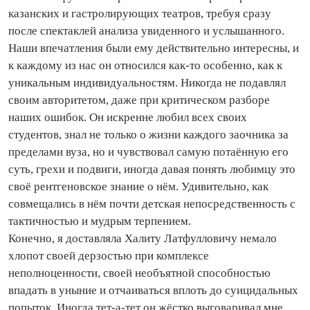
казанских и гастролирующих театров, требуя сразу
после спектаклей анализа увиденного и услышанного.
Наши впечатления были ему действительно интересны, и
к каждому из нас он относился как-то особенно, как к
уникальным индивидуальностям. Никогда не подавлял
своим авторитетом, даже при критическом разборе
наших ошибок. Он искренне любил всех своих
студентов, знал не только о жизни каждого заочника за
пределами вуза, но и чувствовал самую потаённую его
суть, грехи и подвиги, иногда давая понять любимцу это
своё рентгеновское знание о нём. Удивительно, как
совмещались в нём почти детская непосредственность с
тактичностью и мудрым терпением.
Конечно, я доставляла Халиту Латфулловичу немало
хлопот своей дерзостью при комплексе
неполноценности, своей необъятной способностью
впадать в уныние и отчаиваться вплоть до суицидальных
попыток. Иногда тет-а-тет он жёстко выговаривал мне,