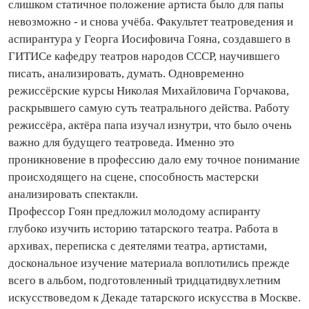
слишком статичное положение артиста было для папы
невозможно - и снова учёба. Факультет театроведения и
аспирантура у Георга Иосифовича Гояна, создавшего в
ГИТИСе кафедру театров народов СССР, научившего
писать, анализировать, думать. Одновременно
режиссёрские курсы Николая Михайловича Горчакова,
раскрывшего самую суть театрального действа. Работу
режиссёра, актёра папа изучал изнутри, что было очень
важно для будущего театроведа. Именно это
проникновение в профессию дало ему точное понимание
происходящего на сцене, способность мастерски
анализировать спектакли.
Профессор Гоян предложил молодому аспиранту
глубоко изучить историю татарского театра. Работа в
архивах, переписка с деятелями театра, артистами,
доскональное изучение материала воплотились прежде
всего в альбом, подготовленный тридцатидвухлетним
искусствоведом к Декаде татарского искусства в Москве.