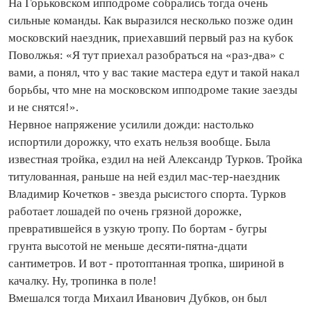
На Горьковском ипподроме собрались тогда очень
сильные команды. Как выразился несколько позже один
московский наездник, приехавший первый раз на кубок
Поволжья: «Я тут приехал разобраться на «раз-два» с
вами, а понял, что у вас такие мастера едут и такой накал
борьбы, что мне на московском ипподроме такие заезды
и не снятся!».
Нервное напряжение усилили дожди: настолько
испортили дорожку, что ехать нельзя вообще. Была
известная тройка, ездил на ней Александр Турков. Тройка
титулованная, раньше на ней ездил мас-тер-наездник
Владимир Кочетков - звезда рысистого спорта. Турков
работает лошадей по очень грязной дорожке,
превратившейся в узкую тропу. По бортам - бугры
грунта высотой не меньше десяти-пятна-дцати
сантиметров. И вот - протоптанная тропка, шириной в
качалку. Ну, тропинка в поле!
Вмешался тогда Михаил Иванович Дубков, он был