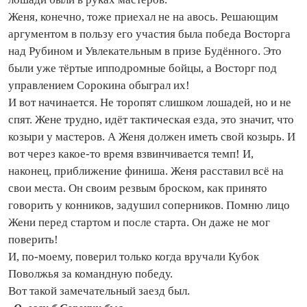
Женя, конечно, тоже приехал не на авось. Решающим
аргументом в пользу его участия была победа Восторга
над Рубином и Увлекательным в призе Будённого. Это
были уже тёртые ипподромные бойцы, а Восторг под
управлением Сорокина обыграл их!
И вот начинается. Не торопят слишком лошадей, но и не
спят. Жене трудно, идёт тактическая езда, это значит, что
козыри у мастеров. А Женя должен иметь свой козырь. И
вот через какое-то время взвинчивается темп! И,
наконец, приближение финиша. Женя расставил всё на
свои места. Он своим резвым броском, как принято
говорить у конников, задушил соперников. Помню лицо
Жени перед стартом и после старта. Он даже не мог
поверить!
И, по-моему, поверил только когда вручали Кубок
Поволжья за командную победу.
Вот такой замечательный заезд был.