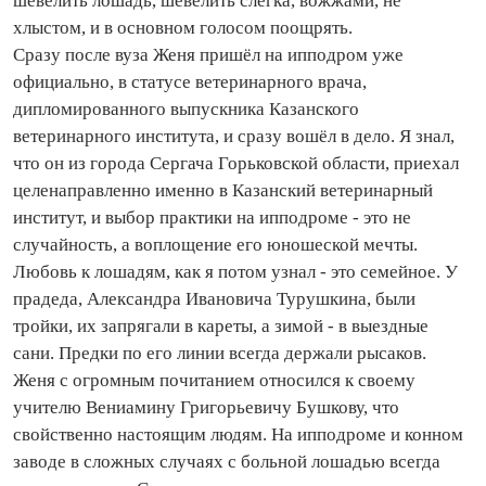
шевелить лошадь, шевелить слегка, вожжами, не
хлыстом, и в основном голосом поощрять.
Сразу после вуза Женя пришёл на ипподром уже
официально, в статусе ветеринарного врача,
дипломированного выпускника Казанского
ветеринарного института, и сразу вошёл в дело. Я знал,
что он из города Сергача Горьковской области, приехал
целенаправленно именно в Казанский ветеринарный
институт, и выбор практики на ипподроме - это не
случайность, а воплощение его юношеской мечты.
Любовь к лошадям, как я потом узнал - это семейное. У
прадеда, Александра Ивановича Турушкина, были
тройки, их запрягали в кареты, а зимой - в выездные
сани. Предки по его линии всегда держали рысаков.
Женя с огромным почитанием относился к своему
учителю Вениамину Григорьевичу Бушкову, что
свойственно настоящим людям. На ипподроме и конном
заводе в сложных случаях с больной лошадью всегда