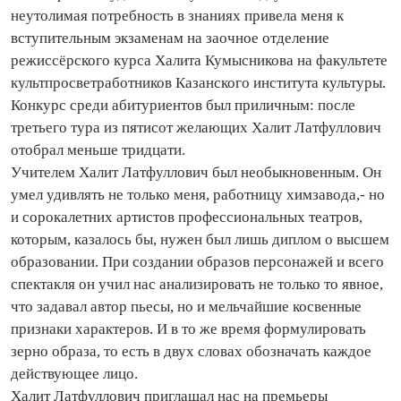
неутолимая потребность в знаниях привела меня к
вступительным экзаменам на заочное отделение
режиссёрского курса Халита Кумысникова на факультете
культпросветработников Казанского института культуры.
Конкурс среди абитуриентов был приличным: после
третьего тура из пятисот желающих Халит Латфуллович
отобрал меньше тридцати.
Учителем Халит Латфуллович был необыкновенным. Он
умел удивлять не только меня, работницу химзавода,- но
и сорокалетних артистов профессиональных театров,
которым, казалось бы, нужен был лишь диплом о высшем
образовании. При создании образов персонажей и всего
спектакля он учил нас анализировать не только то явное,
что задавал автор пьесы, но и мельчайшие косвенные
признаки характеров. И в то же время формулировать
зерно образа, то есть в двух словах обозначать каждое
действующее лицо.
Халит Латфуллович приглашал нас на премьеры