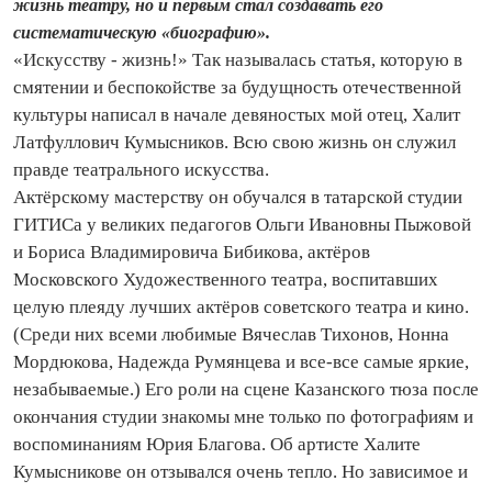
жизнь театру, но и первым стал создавать его
систематическую «биографию».
«Искусству - жизнь!» Так называлась статья, которую в
смятении и беспокойстве за будущность отечественной
культуры написал в начале девяностых мой отец, Халит
Латфуллович Кумысников. Всю свою жизнь он служил
правде театрального искусства.
Актёрскому мастерству он обучался в татарской студии
ГИТИСа у великих педагогов Ольги Ивановны Пыжовой
и Бориса Владимировича Бибикова, актёров
Московского Художественного театра, воспитавших
целую плеяду лучших актёров советского театра и кино.
(Среди них всеми любимые Вячеслав Тихонов, Нонна
Мордюкова, Надежда Румянцева и все-все самые яркие,
незабываемые.) Его роли на сцене Казанского тюза после
окончания студии знакомы мне только по фотографиям и
воспоминаниям Юрия Благова. Об артисте Халите
Кумысникове он отзывался очень тепло. Но зависимое и