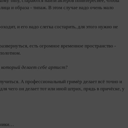
скому типу, стараются найти актёров поинтереснее, чтобы
ица и образа - типаж. В этом случае надо очень мало
роходит, и его надо слегка состарить, для этого нужно не
 развернуться, есть огромное временное пространство -
 полотном.
, который делает себе артист?
олучиться. А профессиональный гримёр делает всё точно и
я чего он делает тот или иной штрих, прядь в причёске, у
авчики…