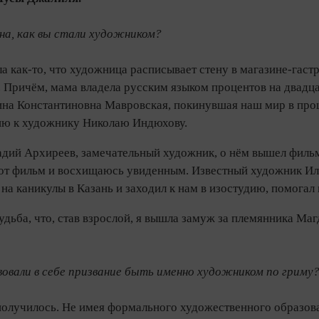
на, как вы стали художником?
 как-то, что художница расписывает стену в магазине‑гастрон
 Причём, мама владела русским языком процентов на двадца
ина Константиновна Мавровская, покинувшая наш мир в про
дию к художнику Николаю Индюхову.
адий Архиреев, замечательный художник, о нём вышел фильм
от фильм и восхищаюсь увиденным. Известный художник Иль
на каникулы в Казань и заходил к нам в изостудию, помогал
удьба, что, став взрослой, я вышла замуж за племянника М
вовали в себе призвание быть именно художником по гриму
получилось. Не имея формального художественного образован