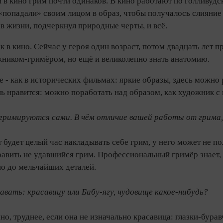
и в кино грим по­чти одинаков. В кино работают по голливуд
попадали» своим лицом в образ, чтобы получалось слияние л
к в жизни, подчеркнул природные черты, и всё.
к в кино. Сейчас у героя один возраст, потом двадцать лет п
жником‑гримёром, но ещё и великолепно знать анатомию.
е - как в исторических фильмах: яркие образы, здесь можно
нь нравится: можно поработать над образом, как художник с
римируются сами. В чём отличие вашей работы от грима
т будет целый час накладывать себе грим, у него может не п
авить не удавшийся грим. Профессиональный гримёр знает, дл
но до мельчайших деталей.
авать: красавицу или Бабу-ягу, чудовище какое-нибудь?
чно, труднее, если она не изначально красавица: глазки‑бур