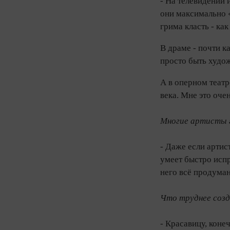
- На телевидении 
они максимально «
грима класть - ка
В драме - почти ка
просто быть худо
А в оперном театр
века. Мне это оче
Многие артисты г
- Даже если артис
умеет быстро испр
него всё продума
Что труднее созд
- Красавицу, коне