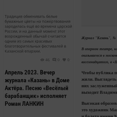
Традиция обменивать белые
бумажные цветы на пожертвования
зародилась ещё во времена царской
России, и на данный момент этот
возрожденный обычай считается
Журнал "Казань", № 
одним из самых красивых
благотворительных фестивалей в
В оперном театре, ка
Казанской епархии.
оказываемся в москов
46
0
0
восемнадцатого, в «Ш
Апрель 2023. Вечер
Чтобы публика по
журнала «Казань» в Доме
жили. Выглядеть
них заслуженный
Актёра. Песню «Весёлый
выходит Владим
барабанщик» исполняет
Роман ЛАНКИН
Высокая образова
это художник Ма
и балета имени 