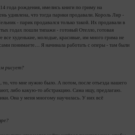
4 года рождения, имелись книги по гриму на
нь удивлена, что тогда парики продавали. Король Лир -
Мельник - парик продавался только такой. Их продавали в
тых годах пошли типажи - готовый Отелло, готовая
те все худенькие, молодые, красивые, им много грима не
, сами понимаете… Я начинала работать с оперы - там были
ам рисует?
, то, что мне нужно было. А потом, после отъезда нашего
ают, либо какую-то абстракцию. Сама ищу, предлагаю.
ики. Она у меня многому научилась. У них всё
тре?