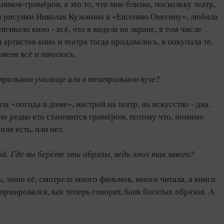
ков-гримёров, а это то, что мне близко, поскольку театр,
ла рисунки Николая Кузьмина к «Евгению Онегину», любила
ивало кино - всё, что я видела на экране, в том числе
артистов кино и театра тогда продавались, я покупала те,
меня всё и началось.
тральном училище или в театральном вузе?
 «погода в доме», настрой на театр, на искусство - два.
но редко кто становится гримёром, потому что, помимо
ли есть, или нет.
й. Где вы берёте эти образы, ведь эпох так много?
, знаю её, смотрела много фильмов, много читала, а книги
рмировался, как теперь говорят, банк богатых образов. А