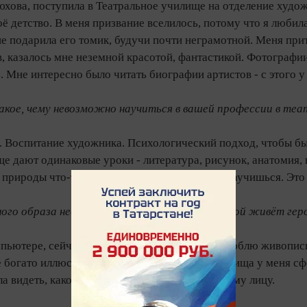
хова, поступила в Театральное училище на отделение художни
ё детство. В меня призвание вселилось, потому что я люби
 подарила его томик, будучи почти неграмотной. Меня притяг
, казалось мне неземной красотой, фантастикой. Фотографии 
. Мне интересно было читать биографии артистов - с этого у 
акое, чему невозможно научиться в вашей профессии в теа
з. Воспитание художника. Психологический подход, чтобы была
е дают одинаковые уроки - литература, рисунок, анатомия, 
 природы что-то быть - дар свыше. Этому не научишься. Это и
ого образа необходимо знание эпохи, в которой живёт геро
омпьютере, сейчас всё уже заложено. Я очень люблю живопись
 богато иллюстрировались. К окончанию училища у меня сфо
ла видеть, какой грим подходит к тому или иному лицу.