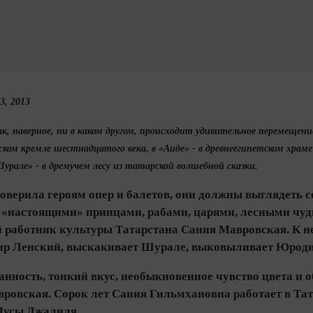
3, 2013
к, наверное, ни в каком другом, происходит удивительное перемещени
ском кремле шестнадцатого века, в «Аиде» - в древнеегипетском храме
урале» - в дремучем лесу из татарской волшебной сказки.
верила героям опер и балетов, они должны выглядеть со
 «настоящими» принцами, рабами, царями, лесными чу
 работник культуры Татарстана Сания Мавровская. К ней
ир Ленский, выскакивает Шурале, выковыливает Юроди
нность, тонкий вкус, необыкновенное чувство цвета и об
вровская. Сорок лет Сания Гильмхановна работает в Та
Мусы Джалиля.