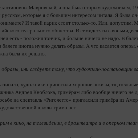
тантиновны Мавровской, а она была старым художником, 191
усском, которые я с большим интересом читала. Я была оче
 понимаете? И такой парик стоит столько-то. Или, допустим, 
ийского театрального общества. В семидесятых‑вось­мидеся
 ней есть - положил тончик, и больше ничего не надо. В бале
 в балете иногда нужно делать образы. А что касается оперы
жна была их решать.
 образы, или следуете тому, что художник-постановщик в
 начинала, художники приносили хорошие эскизы, тщательные
ожника Андрея Кноблока, гримёрам либо вообще ничего не д
осьбе на спектакль «Риголетто» пригласили гримёра из Амер
 художественной школы грима нет.
рим в кино, на телевидении, в драмтеатре и в оперном теа