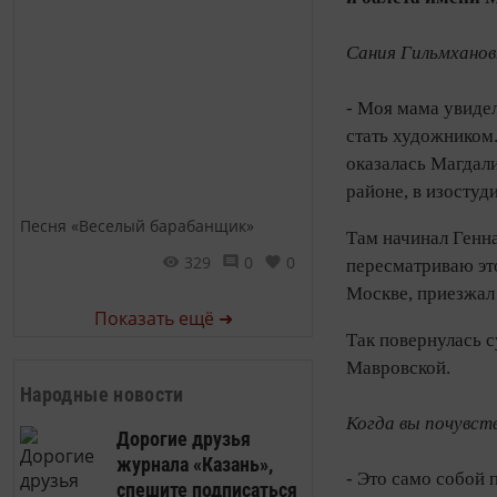
Сания Гильмханов
- Моя мама увидела
стать художником.
оказалась Магдал
районе, в изосту
Песня «Веселый барабанщик»
Там начинал Генн
329
0
0
пересматриваю эт
Москве, приезжал 
Показать ещё ➜
Так повернулась с
Мавровской.
Народные новости
Когда вы почувст
Дорогие друзья
журнала «Казань»,
- Это само собой 
спешите подписаться