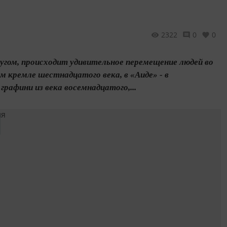
2322
0
0
другом, происходит удивительное перемещение людей во
м кремле шестнадцатого века, в «Аиде» - в
графини из века восемнадцатого,...