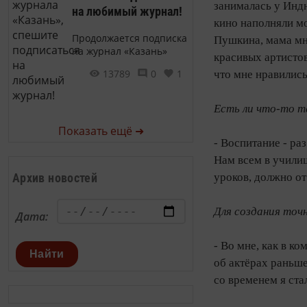
занималась у Индю
на любимый журнал!
кино наполняли мо
Продолжается подписка
Пушкина, мама мне
на журнал «Казань»
красивых артистов
13789
0
1
что мне нравились
Есть ли что-то т
Показать ещё ➜
- Воспитание - ра
Нам всем в училищ
Архив новостей
уроков, должно от
Для создания точн
Дата:
- Во мне, как в к
Найти
об актёрах раньше
со временем я ста