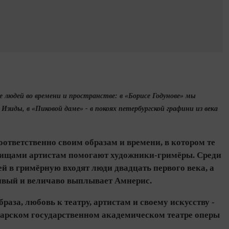
е людей во времени и пространстве: в «Борисе Годунове» мы
 Изиды, в «Пиковой даме» - в покоях петербургской графини из века
ответственно своим образам и времени, в котором те
дищами артистам помогают художники-гримёры. Среди
 в гримёрную входят люди двадцать первого века, а
вый и величаво выплывает Амнерис.
раза, любовь к театру, артистам и своему искусству -
тарском государственном академическом театре оперы