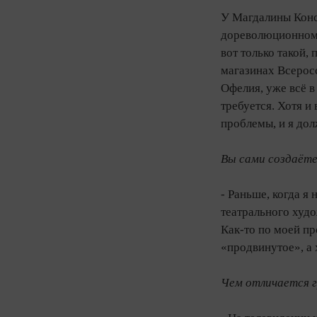
У Магдалины Конс
дореволюционном р
вот только такой,
магазинах Всеросс
Офелия, уже всё в
требуется. Хотя и
проблемы, и я дол
Вы сами создаёте
- Раньше, когда я
театрального худ
Как-то по моей пр
«продвинутое», а
Чем отличается г