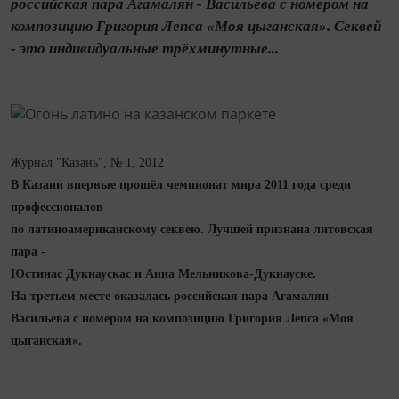
российская пара Агамалян - Васильева с номером на
композицию Григория Лепса «Моя цыганская». Секвей
- это индивидуальные трёхминутные...
Журнал "Казань", № 1, 2012
В Казани впервые прошёл чемпионат мира 2011 года среди
профессионалов
по латиноамериканскому секвею. Лучшей признана литовская
пара -
Юстинас Дукнаускас
и Анна Мельникова-Дукнауске.
На третьем месте оказалась российская пара Агамалян -
Васильева с номером
на композицию Григория Лепса «Моя
цыганская».