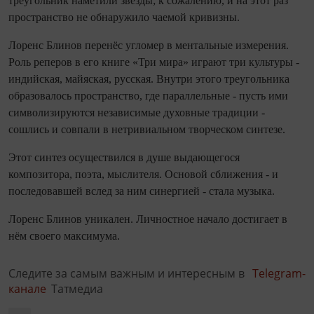
треугольник наметили звёзды; к сожалению, и на этот раз
пространство не обнаружило чаемой кривизны.
Лоренс Блинов перенёс угломер в ментальные измерения.
Роль реперов в его книге «Три мира» играют три культуры -
индийская, майяская, русская. Внутри этого треугольника
образовалось пространство, где параллельные - пусть ими
символизируются независимые духовные традиции -
сошлись и совпали в нетривиальном творческом синтезе.
Этот синтез осуществился в душе выдающегося
композитора, поэта, мыслителя. Основой сближения - и
последовавшей вслед за ним синергией - стала музыка.
Лоренс Блинов уникален. Личностное начало достигает в
нём своего максимума.
Следите за самым важным и интересным в
Telegram-
канале
Татмедиа