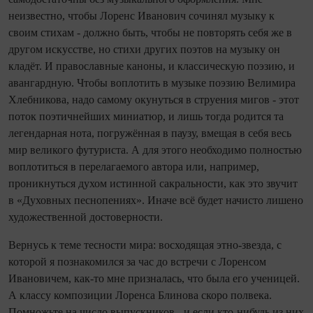
неизвестно, чтобы Лоренс Иванович сочинял музыку к
своим стихам - должно быть, чтобы не повторять себя же в
другом искусстве, но стихи других поэтов на музыку он
кладёт. И православные каноны, и классическую поэзию, и
авангардную. Чтобы воплотить в музыке поэзию Велимира
Хлебникова, надо самому окунуться в струения мигов - этот
поток поэтичнейших миниатюр, и лишь тогда родится та
легендарная нота, погружённая в паузу, вмещая в себя весь
мир великого футуриста. А для этого необходимо полностью
воплотиться в перелагаемого автора или, например,
проникнуться духом истинной сакральности, как это звучит
в «Духовных песнопениях». Иначе всё будет начисто лишено
художественной достоверности.
Вернусь к теме тесности мира: восходящая этно-звезда, с
которой я познакомился за час до встречи с Лоренсом
Ивановичем, как-то мне призналась, что была его ученицей.
А классу композиции Лоренса Блинова скоро полвека.
Помножьте на число выпускников - и если кто-нибудь из них