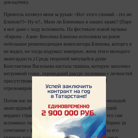
докладчику.
Приятель потянул меня за рукав: «Вот этого снимай - это же
Блинов!!!» Ну и?.. Мало ли Блиновых в наших краях? (Пару
я мог даже с ходу вспомнить. На фестивале новой музыки
«Европа - Азия» Виолина Блинова исполняла на рояле
небольшие реминисценции композитора Блинова, которго я
не видел, но тогда подумал: наверное, жена этого молодого
авангардиста.) Средь творений мятущейся души
Константина Васильева настала тишина, которую заполнил
негромкий голос, переведший ракурс полемики с личностей
присутствовавших на сущности философские. И
отрезюмировал суть дискуссии.
Потом нас познакомили, и выяснилось, что тот «молодой
авангардный композитор» и есть сей муж, вынесший
вердикт страстям учёного собрания. Я даже имя его сам
вспомнил: такого в России больше не сыскать - Лоренс (в
сочетании с фамилией-то!), а за роялем тогда была его
старшая дочь, и на тех концертах я проворонил самые