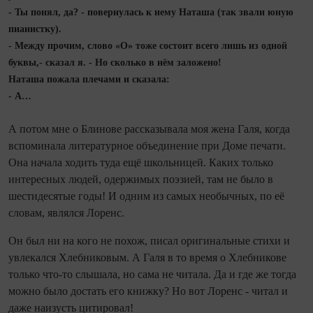
- Ты понял, да? - повернулась к нему Наташа (так звали юную
пианистку).
- Между прочим, слово «О» тоже состоит всего лишь из одной
буквы,- сказал я. - Но сколько в нём заложено!
Наташа пожала плечами и сказала:
- А…
А потом мне о Блинове рассказывала моя жена Галя, когда
вспоминала литературное объединение при Доме печати.
Она начала ходить туда ещё школьницей. Каких только
интересных людей, одержимых поэзией, там не было в
шестидесятые годы! И одним из самых необычных, по её
словам, являлся Лоренс.
Он был ни на кого не похож, писал оригинальные стихи и
увлекался Хлебниковым. А Галя в то время о Хлебникове
только что-то слышала, но сама не читала. Да и где же тогда
можно было достать его книжку? Но вот Лоренс - читал и
даже наизусть цитировал!