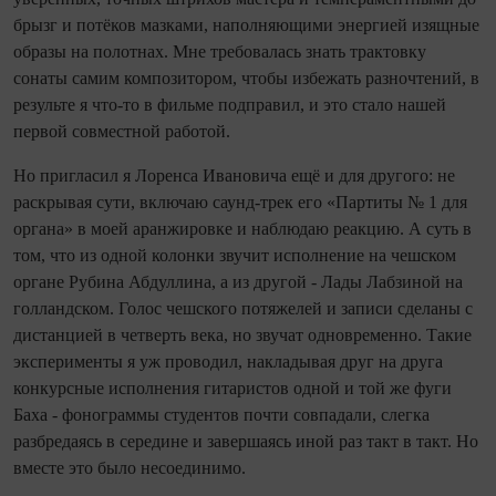
брызг и потёков мазками, наполняющими энергией изящные
образы на полотнах. Мне требовалась знать трактовку
сонаты самим композитором, чтобы избежать разночтений, в
результе я что-то в фильме подправил, и это стало нашей
первой совместной работой.
Но пригласил я Лоренса Ивановича ещё и для другого: не
раскрывая сути, включаю саунд-трек его «Партиты № 1 для
органа» в моей аранжировке и наблюдаю реакцию. А суть в
том, что из одной колонки звучит исполнение на чешском
органе Рубина Абдуллина, а из другой - Лады Лабзиной на
голландском. Голос чешского потяжелей и записи сделаны с
дистанцией в четверть века, но звучат одновременно. Такие
эксперименты я уж проводил, накладывая друг на друга
конкурсные исполнения гитаристов одной и той же фуги
Баха - фонограммы студентов почти совпадали, слегка
разбредаясь в середине и завершаясь иной раз такт в такт. Но
вместе это было несоединимо.