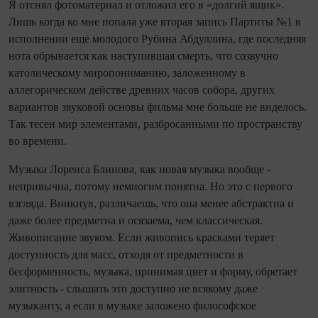
Я отснял фотоматериал и отложил его в «долгий ящик».
Лишь когда ко мне попала уже вторая запись Партиты №1 в
исполнении ещё молодого Рубина Абдуллина, где последняя
нота обрывается как наступившая смерть, что созвучно
католическому миропониманию, заложенному в
аллегорическом действе древних часов собора, других
вариантов звуковой основы фильма мне больше не виделось.
Так тесен мир элементами, разбросанными по пространству
во времени.
Музыка Лоренса Блинова, как новая музыка вообще -
непривычна, потому немногим понятна. Но это с первого
взгляда. Вникнув, различаешь, что она менее абстрактна и
даже более предметна и осязаема, чем классическая.
Живописание звуком. Если живопись красками теряет
доступность для масс, отходя от предметности в
бесформенность, музыка, принимая цвет и форму, обретает
элитность - слышать это доступно не всякому даже
музыканту, а если в музыке заложено философское