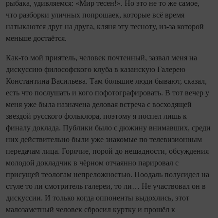
рыбака, удивляемся: «Мир тесен!». Но это не то же самое,
что разборки уличных попрошаек, которые всё время
натыкаются друг на друга, кляня эту тесноту, из-за которой
меньше достаётся.
Как-то мой приятель, человек почтенный, зазвал меня на
дискуссию философского клуба в казанскую Галерею
Константина Васильева. Там большие люди бывают, сказал,
есть что послушать и кого пофотографировать. В тот вечер у
меня уже была назначена деловая встреча с восходящей
звездой русского фольклора, поэтому я поспел лишь к
финалу доклада. Публики было с дюжину внимавших, среди
них действительно были уже знакомые по телевизионным
передачам лица. Горячие, порой до нещадности, обсуждения
молодой докладчик в чёрном отчаянно парировал с
присущей теологам непреложностью. Поодаль полусидел на
стуле то ли смотритель галереи, то ли… Не участвовал он в
дискуссии. И только когда оппоненты выдохлись, этот
малозаметный человек сбросил куртку и прошёл к