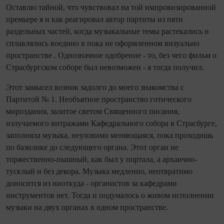
Оставлю тайной, что чувствовал на той импровизированной
премьере я и как реагировал автор партиты из пяти
раздельных частей, когда музыкальные темы растекались и
сплавлялись воедино в пока не оформленном визуально
пространстве . Однозначное одобрение - то, без чего фильм о
Страсбургском соборе был невозможен - я тогда получил.
Этот замысел возник задолго до моего знакомства с
Партитой № 1. Необъятное пространство готического
мироздания, залитое светом Священного писания,
излучаемого витражами Кафедрального собора в Страсбурге,
заполняла музыка, неуловимо меняющаяся, пока проходишь
по базилике до следующего органа. Этот орган не
торжественно-пышный, как был у портала, а архаично-
тусклый и без декора. Музыка медленно, неотвратимо
доносится из ниоткуда - органистов за кафедрами
инструментов нет. Тогда и подумалось о живом исполнении
музыки на двух органах в одном пространстве.