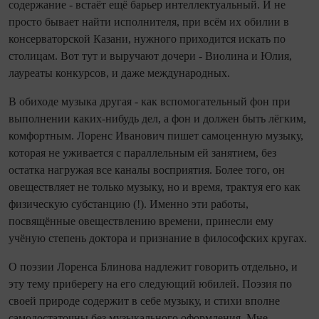
содержание - встаёт ещё барьер интеллектуальный. И не
просто бывает найти исполнителя, при всём их обилии в
консерваторской Казани, нужного приходится искать по
столицам. Вот тут и выручают дочери - Виолина и Юлия,
лауреаты конкурсов, и даже международных.
В обиходе музыка другая - как вспомогательный фон при
выполнении каких-нибудь дел, а фон и должен быть лёгким,
комфортным. Лоренс Иванович пишет самоценную музыку,
которая не уживается с параллельным ей занятием, без
остатка нагружая все каналы восприятия. Более того, он
овеществляет не только музыку, но и время, трактуя его как
физическую субстанцию (!). Именно эти работы,
посвящённые овеществлению времени, принесли ему
учёную степень доктора и признание в философских кругах.
О поэзии Лоренса Блинова надлежит говорить отдельно, и
эту тему приберегу на его следующий юбилей. Поэзия по
своей природе содержит в себе музыку, и стихи вполне
самодостаточны без музыкального оформления. Мне