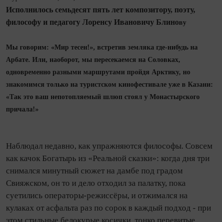
Исполнилось семьдесят пять лет композитору, поэту,
философу и педагогу
Лоренсу Ивановичу Блино
ву
Мы говорим: «Мир тесен!», встретив земляка где-нибудь на
Арбате. Или, наоборот, мы пересекаемся на Соловках,
одновременно разными маршрутами пройдя Арктику, но
знакомимся только на туристском кинофестивале уже в Казани:
«Так это ваш непотопляемый шлюп стоял у Монастырского
причала!»
Наблюдал недавно, как упражняются философы. Совсем
как качок Богатырь из «Реальной сказки»: когда дня три
снимался минутный сюжет на дамбе под градом
Свияжском, он то и дело отходил за палатку, пока
суетились операторы-режиссёры, и отжимался на
кулаках от асфальта раз по сорок в каждый подход - при
этом стильные белокурые косички, тонко перевитые