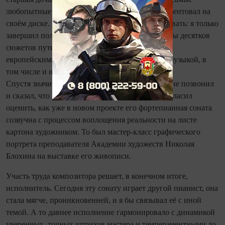
любопытные вещи - их записи маэстро мне презентовал на
своём диске. У меня тоже нашлось что презентовать: я только
завершил полнометражный слайд-проект из пары десятков
сюжетов путешествия по Европе с исполненной
европейскими музыкантами в казанских залах музыкой, в
том числе и на фестивале «Европа - Азия».
Спустя значительное время Лоренс Иванович мне позвонил
и сказал, что посмотрел тот проект. А я его пригласил
оценить, как уже в новом проекте его фортепианная соната
созвучна с процессом воплощения реальности на листе
картона художником. То был мастер-класс графического
портрета преподавателя Академии художеств Николая
Блохина на выставке его живописи.
Участь труда композитора решает, в конечном итоге,
исполнитель. Сегодня эту сонату играет другой пианист, она
стала мягче, проникновенней, и я бы связывал её с иной
темой. А то давнее исполнение гармонировало с динамикой
уверенных, точных штрихов мастера и темпераментными до