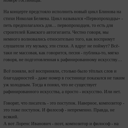
номере гостиницы.
На концерте предстояло исполнить новый цикл Блинова на
стихи Николая Беляева. Цикл назывался «Первопроходцы» -
петь предполагалось для… первопроходцев, то есть для
строителей Камского автогиганта. Честно говоря, мы
немного волновались относительно того, как воспримут
слушатели эту музыку, эти стихи. А вдруг не поймут? Всё-
таки не массовая, как говорится, песня - публика-то, мягко
говоря, не подготовленная к рафинированному искусству…
Всё поняли, всё восприняли, столько было тёплых слов и
благодарностей - даже номер в гостинице показался не таким
уж холодным. Тогда я понял, что не существует
рафинированного искусства, а просто - искусство. Или нет.
Говорят, что писатель - это поступок. Наверное, композитор -
это тоже поступок. И философ - непременно. Правда, не
всякий.
А вот Лоренс Иванович - поэт, композитор и философ - на