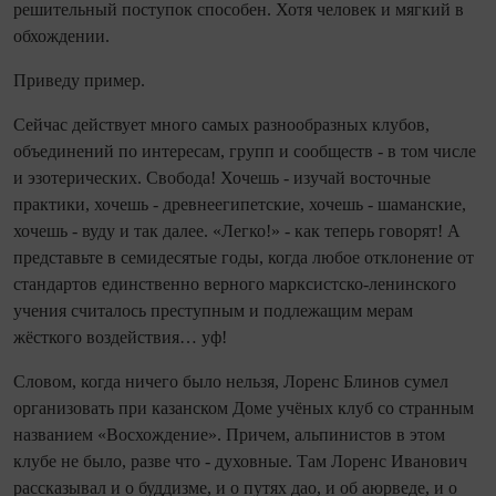
решительный поступок способен. Хотя человек и мягкий в
обхождении.
Приведу пример.
Сейчас действует много самых разнообразных клубов,
объединений по интересам, групп и сообществ - в том числе
и эзотерических. Свобода! Хочешь - изучай восточные
практики, хочешь - древнеегипетские, хочешь - шаманские,
хочешь - вуду и так далее. «Легко!» - как теперь говорят! А
представьте в семидесятые годы, когда любое отклонение от
стандартов единственно верного марксистско-ленинского
учения считалось преступным и подлежащим мерам
жёсткого воздействия… уф!
Словом, когда ничего было нельзя, Лоренс Блинов сумел
организовать при казанском Доме учёных клуб со странным
названием «Восхождение». Причем, альпинистов в этом
клубе не было, разве что - духовные. Там Лоренс Иванович
рассказывал и о буддизме, и о путях дао, и об аюрведе, и о