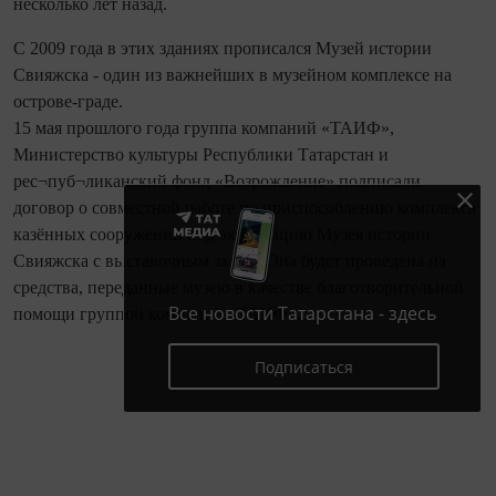
несколько лет назад.
С 2009 года в этих зданиях прописался Музей истории
Свияжска - один из важнейших в музейном комплексе на
острове-граде.
15 мая прошлого года группа компаний «ТАИФ»,
Министерство культуры Республики Татарстан и
рес¬пуб¬ликанский фонд «Возрождение» подписали
договор о совместной работе по приспособлению комплекса
казённых сооружений под экспозицию Музея истории
Свияжска с выставочным залом. Она будет проведена на
средства, переданные музею в качестве благотворительной
Все новости Татарстана - здесь
помощи группой компаний «ТАИФ».
Подписаться