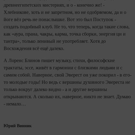
древнеегипетских мистериях, и о - конечно же! -
Хлебникове, хоть и не запретном, но не одобряемом, да и о
йоге вёл речь не понаслышке. Вот это был Поступок -
создать подобный клуб. Не то, что теперь, когда такие слова,
как «аура, прана, чакры, карма, точка сборки, энергия ци и
тантра», только ленивый не употребляет. Хотя до
Восхождения всё ещё далеко.
А Лоренс Блинов пишет музыку, стихи, философские
трактаты, эссе, живёт в гармонии с близкими людьми и с
самим собой. Наверное, свой Эверест он уже покорил - в его-
то молодые годы! Но ведь с вершины духовного Эвереста не
только вокруг далеко видно - а и другие вершины
открываются. А сколько их, наверное, никто не знает. Думаю
- немало…
Юрий Винник