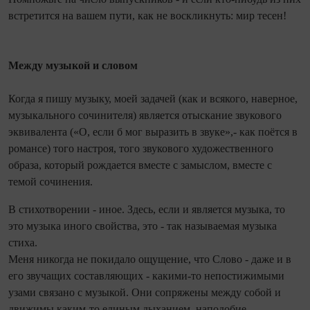
встретится на вашем пути, как не воскликнуть: мир тесен!
Между музыкой и словом
Когда я пишу музыку, моей задачей (как и всякого, наверное,
музыкального сочинителя) является отыскание звукового
эквивалента («О, если б мог выразить в звуке»,- как поётся в
романсе) того настроя, того звукового художественного
образа, который рождается вместе с замыслом, вместе с
темой сочинения.
В стихотворении - иное. Здесь, если и является музыка, то
это музыка иного свойства, это - так называемая музыка
стиха.
Меня никогда не покидало ощущение, что Слово - даже и в
его звучащих составляющих - какими-то непостижимыми
узами связано с музыкой. Они сопряжены между собой и
движимы каким-то единым дыханием, наподобие