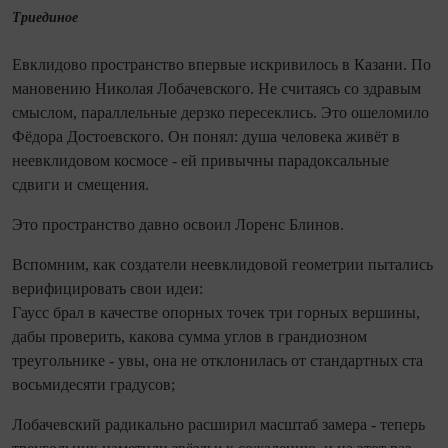
Триединое
Евклидово пространство впервые искривилось в Казани. По
мановению Николая Лобачевского. Не считаясь со здравым
смыслом, параллельные дерзко пересеклись. Это ошеломило
Фёдора Достоевского. Он понял: душа человека живёт в
неевклидовом космосе - ей привычны парадоксальные
сдвиги и смещения.
Это пространство давно освоил Лоренс Блинов.
Вспомним, как создатели неевклидовой геометрии пытались
верифицировать свои идеи:
Гаусс брал в качестве опорных точек три горных вершины,
дабы проверить, какова сумма углов в грандиозном
треугольнике - увы, она не отклонилась от стандартных ста
восьмидесяти градусов;
Лобачевский радикально расширил масштаб замера - теперь