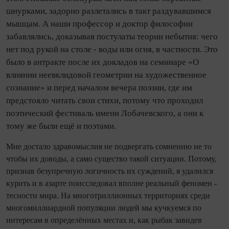
шнурками, задорно разлетались в такт раздувавшимся
мышцам. А наши профессор и доктор философии
забавлялись, доказывая постулаты теории небытия: чего
нет под рукой на столе - воды или огня, в частности. Это
было в антракте после их докладов на семинаре «О
влиянии неевклидовой геометрии на художественное
сознание» и перед началом вечера поэзии, где им
предстояло читать свои стихи, потому что проходил
поэтический фестиваль имени Лобачевского, а они к
тому же были ещё и поэтами.
Мне достало здравомыслия не подвергать сомнению не то
чтобы их доводы, а само существо такой ситуации. Потому,
признав безупречную логичность их суждений, я удалился
курить и в азарте поисследовал вполне реальный феномен -
тесности мира. На многотриллионных территориях среди
многомиллиардной популяции людей мы кучкуемся по
интересам в определённых местах и, как рыбак завидев