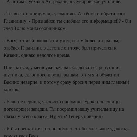
- А потом я уехал в Астрахань, в Суворовское училище.
- Ты всё это придумал,- усомнился Аксёнов и обратился к
Гладилину: - Признайся: ты снабдил его информацией? - Он
счёл Толю моим сообщником.
- Вася, о твоей школе я ни ухом, и тем более ни рылом,-
отрёкся Гладилин, в детстве он тоже был причастен к
Казани, однако недолгое время.
Признаться, у меня уже начала складываться репутация
шутника, склонного к розыгрышам, этим я и объяснил
Васино неверие, и потому сразу бросил перед ним главный
козырь:
- Если не веришь, я кое-что напомню. Урок: пословицы,
поговорки и загадки. Ты посрамил нашу учительницу на
глазах у всего класса. Ну, что? Теперь поверил?
- Я бы очень хотел, но не помню, чтобы мне такое удалось,-
усмехнулся Вася.