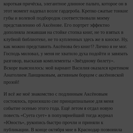
короткая причёска, элегантное длинное пальто, которое он в
этот момент надевал возле гардероба. Крепко сжатые тонкие
губы и волевой подбородок соответствовали моему
представлению об Аксёнове. Его портрет эффектно
дополняла лежавшая на стойке стопка книг, не то взятых в
клубной библиотеке, не то купленных здесь же в киоске. Ну,
как можно представить Аксёнова без книг!? Лично я не мог.
Господь миловал, у меня не хватило духа подойти и завязать
разговор, высказав комплементы «Звёздному билету».
Вскоре выяснилось: мой вариант Василия оказался критиком
Анатолием Ланщиковым, активным борцом с аксёновской
прозой!
И всё же моё знакомство с подлинным Аксёновым
состоялось, произошло сие принципиальное для меня
событие осенью этого года. Ещё летом я отдал новую
повесть «Суета сует» в популярнейший тогда журнал
«Юность», рукопись быстро прочли и приняли к
публикации. В конце октября мне в Краснодар позвонила