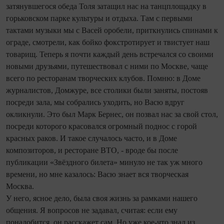
затянувшегося обеда Толя затащил нас на танцплощадку в
горьковском парке культуры и отдыха. Там с первыми
тактами музыки мы с Васей оробели, приткнулись спинами к
ограде, смотрели, как бойко фокстротирует и твистует наш
товарищ. Теперь я почти каждый день встречался со своими
новыми друзьями, путешествовал с ними по Москве, чаще
всего по ресторанам творческих клубов. Помню: в Доме
журналистов, Домжуре, все столики были заняты, постояв
посреди зала, мы собрались уходить, но Васю вдруг
окликнули. Это был Марк Бернес, он позвал нас за свой стол,
посреди которого красовался огромный поднос с горой
красных раков. И такое случалось часто, и в Доме
композиторов, и ресторане ВТО, - вроде бы после
публикации «Звёздного билета» минуло не так уж много
времени, но мне казалось: Васю знает вся творческая
Москва.
У него, ясное дело, была своя жизнь за рамками нашего
общения. Я вопросов не задавал, считая: если ему
понадобится, он расскажет сам. Но уже кое-что знал из