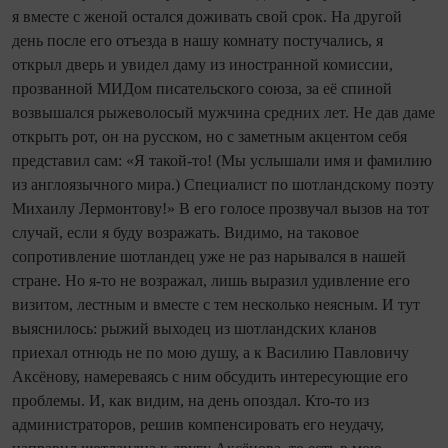
я вместе с женой остался доживать свой срок. На другой
день после его отъезда в нашу комнату постучались, я
открыл дверь и увидел даму из иностранной комиссии,
прозванной МИДом писательского союза, за её спиной
возвышался рыжеволосый мужчина средних лет. Не дав даме
открыть рот, он на русском, но с заметным акцентом себя
представил сам: «Я такой-то! (Мы услышали имя и фамилию
из англоязычного мира.) Специалист по шотландскому поэту
Михаилу Лермонтову!» В его голосе прозвучал вызов на тот
случай, если я буду возражать. Видимо, на таковое
сопротивление шотландец уже не раз нарывался в нашей
стране. Но я-то не возражал, лишь выразил удивление его
визитом, лестным и вместе с тем несколько неясным. И тут
выяснилось: рыжий выходец из шотландских кланов
приехал отнюдь не по мою душу, а к Василию Павловичу
Аксёнову, намереваясь с ним обсудить интересующие его
проблемы. И, как видим, на день опоздал. Кто-то из
администраторов, решив компенсировать его неудачу,