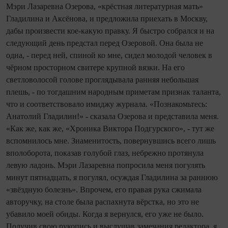
Мэри Лазаревна Озерова, «крёстная литературная мать»
Гладилина и Аксёнова, и предложила приехать в Москву,
дабы произвести кое-какую правку. Я быстро собрался и на
следующий день предстал перед Озеровой. Она была не
одна, - перед ней, спиной ко мне, сидел молодой человек в
чёрном просторном свитере крупной вязки. На его
светловолосой голове проглядывала ранняя небольшая
плешь, - по тогдашним народным приметам признак таланта,
что и соответствовало имиджу журнала. «Познакомьтесь:
Анатолий Гладилин!» - сказала Озерова и представила меня.
«Как же, как же, «Хроника Виктора Подгурского», - тут же
вспомнилось мне. Знаменитость, повернувшись всего лишь
вполоборота, показав голубой глаз, небрежно протянула
левую ладонь. Мэри Лазаревна попросила меня погулять
минут пятнадцать, я погулял, осуждая Гладилина за раннюю
«звёздную болезнь». Впрочем, его правая рука сжимала
авторучку, на столе была распахнута вёрстка, но это не
убавило моей обиды. Когда я вернулся, его уже не было.
Получив свою рукопись и выслушав замечания редактора, я