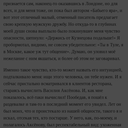
признается сам, наконец-то оказавшись в Лондоне, но для
всех, и для меня тоже, он пока был автором «Бабьего яра», и
вот этот отличный малый, отменный писатель предлагает
свою крепкую мужскую дружбу. Но откуда-то в глубинах
моей души снова выплыло было покинувшее меня чувство
опасности, шепнуло: «Держись от Кузнецова подальше!» Я
пробормотал, видимо, не совсем убедительное: «Ты в Туле, я
в Москве, какое уж тут общение». Думаю, он уловил моё
нежелание с ним якшаться, и более об этом не заговаривал.
Именно такое чувство, кто-то может назвать его интуицией,
подталкивало меня: ищи этого человека, он тебе нужен. И я
сейчас пристально всматривался в клиентов ресторана,
стараясь вычислить Василия Аксёнова. И, как мне
показалось, всё-таки вычислил! Пообедав, я пошёл к
раздевалке и там-то в последний момент его увидел. Лет он
был моих, что и проистекало из нашей общности, такого я и
искал, отсекая тех, кто постарше. У него, как, по-моему, и
полагалось Аксёнову, был респектабельный вид: ухоженная