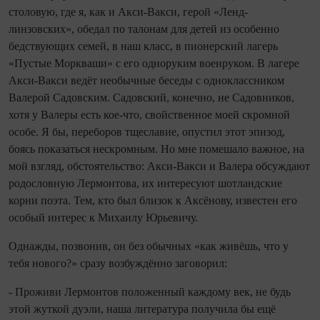
столовую, где я, как и Акси-Вакси, герой «Ленд-
линзовских», обедал по талонам для детей из особенно
бедствующих семей, в наш класс, в пионерский лагерь
«Пустые Моркваши» с его одноруким военруком. В лагере
Акси-Вакси ведёт необычные беседы с одноклассником
Валерой Садовским. Садовский, конечно, не Садовников,
хотя у Валеры есть кое-что, свойственное моей скромной
особе. Я бы, переборов тщеславие, опустил этот эпизод,
боясь показаться нескромным. Но мне помешало важное, на
мой взгляд, обстоятельство: Акси-Вакси и Валера обсуждают
родословную Лермонтова, их интересуют шотландские
корни поэта. Тем, кто был близок к Аксёнову, известен его
особый интерес к Михаилу Юрьевичу.
Однажды, позвонив, он без обычных «как живёшь, что у
тебя нового?» сразу возбуждённо заговорил:
- Проживи Лермонтов положенный каждому век, не будь
этой жуткой дуэли, наша литература получила бы ещё