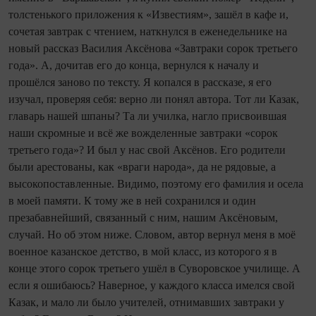
толстенького приложения к «Известиям», зашёл в кафе и,
сочетая завтрак с чтением, наткнулся в еженедельнике на
новый рассказ Василия Аксёнова «Завтраки сорок третьего
года». А, дочитав его до конца, вернулся к началу и
прошёлся заново по тексту. Я копался в рассказе, я его
изучал, проверяя себя: верно ли понял автора. Тот ли Казак,
главарь нашей шпаны? Та ли училка, нагло присвоившая
наши скромные и всё же вожделенные завтраки «сорок
третьего года»? И был у нас свой Аксёнов. Его родители
были арестованы, как «враги народа», да не рядовые, а
высокопоставленные. Видимо, поэтому его фамилия и осела
в моей памяти. К тому же в ней сохранился и один
презабавнейший, связанный с ним, нашим Аксёновым,
случай. Но об этом ниже. Словом, автор вернул меня в моё
военное казанское детство, в мой класс, из которого я в
конце этого сорок третьего ушёл в Суворовское училище. А
если я ошибаюсь? Наверное, у каждого класса имелся свой
Казак, и мало ли было учителей, отнимавших завтраки у