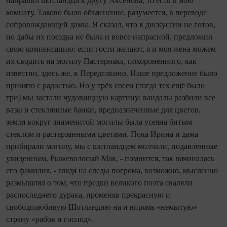
направил шотландца к другу Аксёнова, то есть в мою
комнату. Таково было объяснение, разумеется, в переводе
сопровождающей дамы. Я сказал, что к дискуссии не готов,
но дабы их поездка не была и вовсе напрасной, предложил
свою компенсацию: если гости желают, я и моя жена можем
их сводить на могилу Пастернака, похороненного, как
известно, здесь же, в Переделкино. Наше предложение было
принято с радостью. Но у трёх сосен (тогда тех ещё было
три) мы застали чудовищную картину: вандалы разбили все
вазы и стеклянные банки, предназначенные для цветов,
земля вокруг знаменитой могилы была усеяна битым
стеклом и растерзанными цветами. Пока Ирина и дама
прибирали могилу, мы с шотландцем молчали, подавленные
увиденным. Рыжеволосый Мак, - помнится, так начиналась
его фамилия, - глядя на следы погрома, возможно, мысленно
размышлял о том, что предки великого поэта сваляли
распоследнего дурака, променяв прекрасную и
свободолюбивую Шотландию на и впрямь «немытую»
страну «рабов и господ».