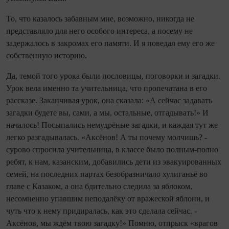
То, что казалось забавным мне, возможно, никогда не
представляло для него особого интереса, а посему не
задержалось в закромах его памяти. И я поведал ему его же
собственную историю.
Да, темой того урока были пословицы, поговорки и загадки.
Урок вела именно та учительница, что пропечатана в его
рассказе. Заканчивая урок, она сказала: «А сейчас задавать
загадки будете вы, сами, а мы, остальные, отгадывать!» И
началось! Посыпались немудрёные загадки, и каждая тут же
легко разгадывалась. «Аксёнов! А ты почему молчишь? -
сурово спросила учительница, в классе было полным-полно
ребят, к нам, казанским, добавились дети из эвакуированных
семей, на последних партах безобразничало хулиганьё во
главе с Казаком, а она бдительно следила за яблоком,
несомненно упавшим неподалёку от вражеской яблони, и
чуть что к нему придиралась, как это сделала сейчас. -
Аксёнов, мы ждём твою загадку!» Помню, отпрыск «врагов