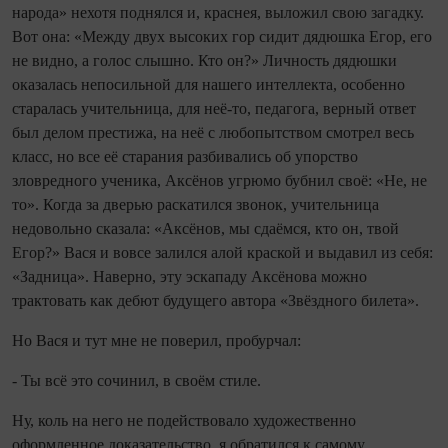
народа» нехотя поднялся и, краснея, выложил свою загадку.
Вот она: «Между двух высоких гор сидит дядюшка Егор, его
не видно, а голос слышно. Кто он?» Личность дядюшки
оказалась непосильной для нашего интеллекта, особенно
старалась учительница, для неё‑то, педагога, верный ответ
был делом престижа, на неё с любопытством смотрел весь
класс, но все её старания разбивались об упорство
зловредного ученика, Аксёнов угрюмо бубнил своё: «Не, не
то». Когда за дверью раскатился звонок, учительница
недовольно сказала: «Аксёнов, мы сдаёмся, кто он, твой
Егор?» Вася и вовсе залился алой краской и выдавил из себя:
«Задница». Наверно, эту эскападу Аксёнова можно
трактовать как дебют будущего автора «Звёздного билета».
Но Вася и тут мне не поверил, пробурчал:
- Ты всё это сочинил, в своём стиле.
Ну, коль на него не подействовало художественно
оформленное доказательство, я обратился к самому