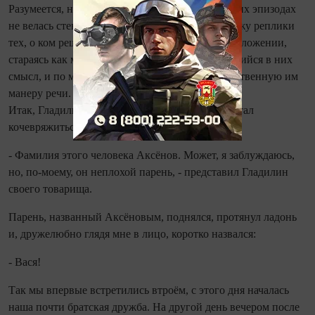
Разумеется, ни в этом, ни в других, последующих эпизодах
не велась стенограмма, и здесь, и далее я привожу реплики
тех, о ком решился рассказать, в собственном изложении,
стараясь как можно точней передать содержавшийся в них
смысл, и по мере возможности сохранить свойственную им
манеру речи.
Итак, Гладилин пригласил за свой стол, а я не стал
кочевряжиться и последовал за Анатолием.
- Фамилия этого человека Аксёнов. Может, я заблуждаюсь,
но, по-моему, он неплохой парень, - представил Гладилин
своего товарища.
Парень, названный Аксёновым, поднялся, протянул ладонь
и, дружелюбно глядя мне в лицо, коротко назвался:
- Вася!
Так мы впервые встретились втроём, с этого дня началась
наша почти братская дружба. На другой день вечером после