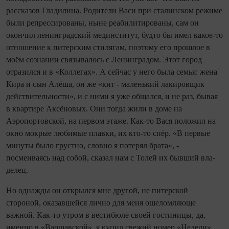
рассказов Гладилина. Родители Васи при сталинском режиме
были репрессированы, ныне реабилитированы, сам он
окончил ленинградский мед­институт, будто бы имел какое-то
отношение к питерским стилягам, поэтому его прошлое в
моём сознании связывалось с Ленинградом. Этот город
отразился и в «Коллегах». А сейчас у него была семья: жена
Кира и сын Алёша, он же «кит - маленький лакировщик
действительности», и с ними я уже общался, и не раз, бывая
в квартире Аксёновых. Они тогда жили в доме на
Аэропортовской, на первом этаже. Как-то Вася положил на
окно мокрые любимые плавки, их кто-то спёр. «В первые
минуты было грустно, словно я потерял брата», -
посмеиваясь над собой, сказал нам c Толей их бывший вла­
делец.
Но однажды он открылся мне другой, не питерской
стороной, оказавшейся лично для меня ошеломляюще
важной. Как-то утром в вестибюле своей гостиницы, да,
именно в «Варшавской», я купил свежий номер «Недели»,