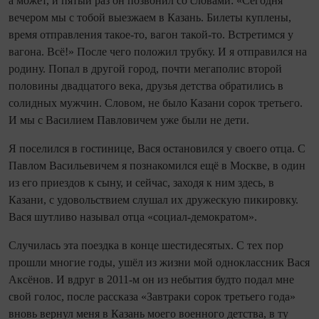
а может, и пятый раз он позвонил со словами: «Сегодня
вечером мы с тобой выезжаем в Казань. Билеты куплены,
время отправления такое-то, вагон такой-то. Встретимся у
вагона. Всё!» После чего положил трубку. И я отправился на
родину. Попал в другой город, почти мегаполис второй
половины двадцатого века, друзья детства обратились в
солидных мужчин. Словом, не было Казани сорок третьего.
И мы с Василием Павловичем уже были не дети.
Я поселился в гостинице, Вася остановился у своего отца. С
Павлом Васильевичем я познакомился ещё в Москве, в один
из его приездов к сыну, и сейчас, заходя к ним здесь, в
Казани, с удовольствием слушал их дружескую пикировку.
Вася шутливо называл отца «социал-демократом».
Случилась эта поездка в конце шестидесятых. С тех пор
прошли многие годы, ушёл из жизни мой одноклассник Вася
Аксёнов. И вдруг в 2011-м он из небытия будто подал мне
свой голос, после рассказа «Завтраки сорок третьего года»
вновь вернул меня в Казань моего военного детства, в ту