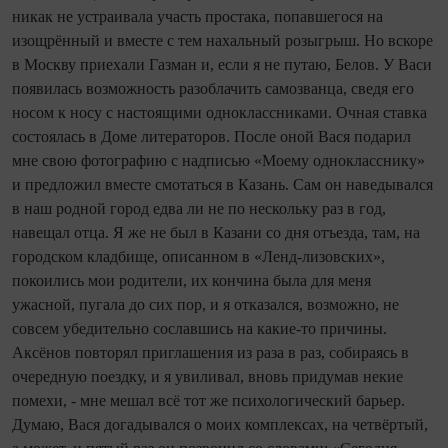
никак не устраивала участь простака, попавшегося на
изощрённый и вместе с тем нахальный розыгрыш. Но вскоре
в Москву приехали Газман и, если я не путаю, Белов. У Васи
появилась возможность разоблачить самозванца, сведя его
носом к носу с настоящими одноклассниками. Очная ставка
состоялась в Доме литераторов. После оной Вася подарил
мне свою фотографию с надписью «Моему однокласснику»
и предложил вместе смотаться в Казань. Сам он наведывался
в наш родной город едва ли не по нескольку раз в год,
навещал отца. Я же не был в Казани со дня отъезда, там, на
городском кладбище, описанном в «Ленд-лизовских»,
покоились мои родители, их кончина была для меня
ужасной, пугала до сих пор, и я отказался, возможно, не
совсем убедительно сославшись на какие-то причины.
Аксёнов повторял приглашения из раза в раз, собираясь в
очередную поездку, и я увиливал, вновь придумав некие
помехи, - мне мешал всё тот же психологический барьер.
Думаю, Вася догадывался о моих комплексах, на четвёртый,