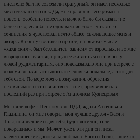
писателю был не совсем литературный, он имел несколько
мистический оттенок. Да, мне нравились его роман и
повесть, особенно повесть, и можно было бы сказать: не
более того, если бы не одно важное «но» - читая его
сочинения, я чувствовал нечто общее, связывающее меня и
автора. В войну я остался сиротой, в прямом смысле
«казанским», был беззащитен, зависим от взрослых, и во мне
возродилось чувство, присущее животным и ставшее у
людей рудиментарным, оно подсказывало мне при встрече с
людьми: держись от такого-то человека подальше, а этот для
тебя свой. По мере моего возмужания, обретения
независимости это свойство угаснет, проявившись в
последний раз при встрече с Анатолием Кузнецовым.
Мы пили кофе в Пёстром зале ЦДЛ, ждали Аксёнова и
Гладилина, он мне говорил: мои лучшие друзья - Вася и
Толя, они лучшие и для тебя, будет логично, если
покорешимся и мы. Может, уже в эти дни он писал
клеветнические доносы на любимых Васю и Толю, в коих он