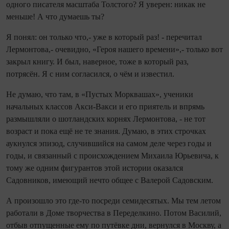
одного писателя масштаба Толстого? Я уверен: никак не
меньше! А что думаешь ты?
Я понял: он только что,- уже в который раз! - перечитал
Лермонтова,- очевидно, «Героя нашего времени»,- только вот
закрыл книгу. И был, наверное, тоже в который раз,
потрясён. Я с ним согласился, о чём и известил.
Не думаю, что там, в «Пустых Морквашах», ученики
начальных классов Акси-Вакси и его приятель и впрямь
размышляли о шотландских корнях Лермонтова, - не тот
возраст и пока ещё не те знания. Думаю, в этих строчках
аукнулся эпизод, случившийся на самом деле через годы и
годы, и связанный с происхождением Михаила Юрьевича, к
тому же одним фигурантов этой истории оказался
Садовников, имеющий нечто общее с Валерой Садовским.
А произошло это где-то посреди семидесятых. Мы тем летом
работали в Доме творчества в Переделкино. Потом Василий,
отбыв отпущенные ему по путёвке дни, вернулся в Москву, а