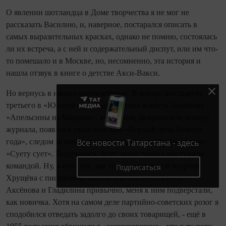
О явлении шотландца в Доме творчества я не мог не
рассказать Василию, и, наверное, постарался описать в
самых выразительных красках, однако не помню, состоялась
ли их встреча, а с ней и содержательный диспут, или им что-
то помешало и в Москве, но, несомненно, эта история и
нашла отзвук в книге о детстве Акси-Вакси.
Но вернусь в начало шестидесятых. В январе шестьдесят
третьего в «Юности» была напечатана повесть Аксёнова
«Апельсины из Марокко», во втором, февральском номере
журнала, появился гладилинский «Первый день Нового
года», следом за ними, в марте, журнал опубликовал мою
Все новости Татарстана - здесь
«Суету сует». Получалось, будто наша тройка выступила
командой. Ну, а коли так, нас после мартовской встречи
Подписаться
Хрущёва с писателями начали идеологически сечь, -
Аксёнова и Гладилина привычно, меня к ним подверстали,
как новичка. Хотя на самом деле партийно-советских розог я
сподобился отведать задолго до своих товарищей, - ещё в