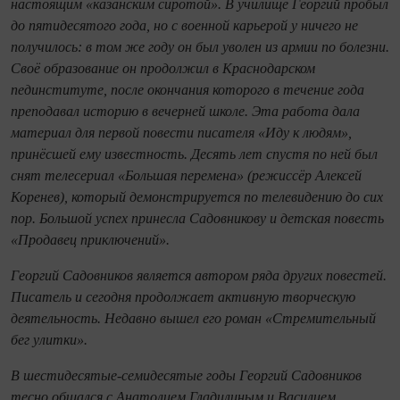
настоящим «казанским сиротой». В училище Георгий пробыл
до пятидесятого года, но с военной карьерой у ничего не
получилось: в том же году он был уволен из армии по болезни.
Своё образование он продолжил в Краснодарском
пединституте, после окончания которого в течение года
преподавал историю в вечерней школе. Эта работа дала
материал для первой повести писателя «Иду к людям»,
принёсшей ему известность. Десять лет спустя по ней был
снят телесериал «Большая перемена» (режиссёр Алексей
Коренев), который демонстрируется по телевидению до сих
пор. Большой успех принесла Садовникову и детская повесть
«Продавец приключений».
Георгий Садовников является автором ряда других повестей.
Писатель и сегодня продолжает активную творческую
деятельность. Недавно вышел его роман «Стремительный
бег улитки».
В шестидесятые-семидесятые годы Георгий Садовников
тесно общался с Анатолием Гладилиным и Василием