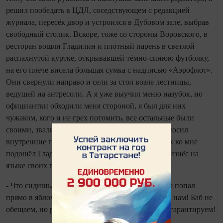
решил пообедать в ЦДЛ, соседствующем с редакцией
журнала, пересёк двор и устроился в Дубовом зале, выбрав
свободный столик. Вскоре, тоже со стороны Воровского, в
ресторан вошли Гладилин и плотный парень в светлой
распахнутой куртке, открывавшей тёмно-синюю футболку,
на его плече висела большая сумка с надписью «Аэрофлот».
Они свернули направо и сели за стол возле лестницы,
ведущей на антресоли. А я уже выучил меню назубок, но
официантки обходили меня стороной, я был для них
чужаком, кого и не грех потомить, все остальные были
своими, звали официанток по именам. Я произносил
внутренние гневные монологи и не заметил, как ко мне
подошёл Гладилин, только услышал, как он произнёс на
языке своих героев:
- Что сидишь, как сирота? - и, не подозревая, что попал
прямо в яблочко, предложил: - Присоединяйся к нам! Баб не
обещаем, но рюмку водки и хвост селёдки тебе гарантируем!