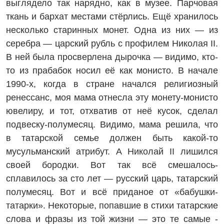
выглядело так нарядно, как в музее. Парчовая
ткань и бархат местами стёрлись. Ещё хранилось
несколько старинных монет. Одна из них — из
серебра — царский рубль с профилем Николая II.
В ней была просверлена дырочка — видимо, кто-
то из прабабок носил её как монисто. В начале
1990-х, когда в стране начался религиозный
ренессанс, моя мама отнесла эту монету-монисто
ювелиру, и тот, отхватив от неё кусок, сделал
подвеску-полумесяц. Видимо, мама решила, что
в татарской ­семье должен быть какой-то
мусульманский атрибут. А Николай II лишился
своей бородки. Вот так всё смешалось-
сплавилось за сто лет — русский царь, татарский
полумесяц. Вот и всё приданое от «бабушки-
татарки». Некоторые, попавшие в стихи татарские
слова и фразы из той жизни — это те самые ­