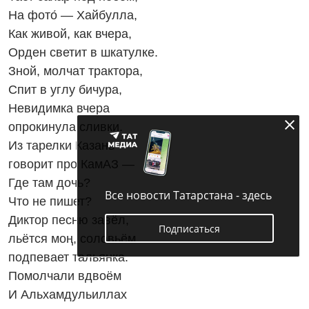
На фото́ — Хайбулла,
Как живой, как вчера,
Орден светит в шкатулке.
Зной, молчат трактора,
Спит в углу бичура,
Невидимка вчера
опрокинула сливки.
Из тарелки Казань
говорит про КамАЗ —
Где там дочь?
Все новости Татарстана - здесь
Что не пишет?
Диктор песню завёл,
Подписаться
льётся моң, соловьём
подпевает тальянка.
Помолчали вдвоём
И Альхамдульиллах