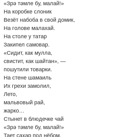
«Зрә тәмле бу, малай!»
На коробке слоник
Везёт набоба в свой домик,
На голове малахай.
На столе у татар
Закипел самовар.
«Сидит, как мулла,
свистит, как шайтан», —
пошутили товарки.
На стене шамаиль
Их грехи замолил,
Лето,
мальвовый рай,
жарко…
Стынет в блюдечке чай
«Зрә тәмле бу, малай!»
Тает сахар под нёбом,