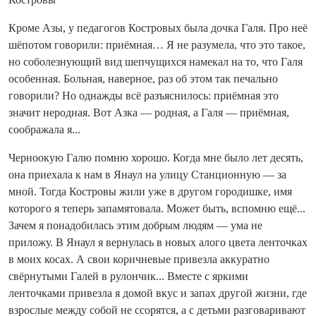
Кроме Азы, у педагогов Костровых была дочка Галя. Про неё
шёпотом говорили: приёмная… Я не разумела, что это такое,
но соболезнующий вид шепчущихся намекал на то, что Галя
особенная. Больная, наверное, раз об этом так печально
говорили? Но однажды всё разъяснилось: приёмная это
значит неродная. Вот Азка — родная, а Галя — приёмная,
соображала я...
Черноокую Галю помню хорошо. Когда мне было лет десять,
она приехала к нам в Янаул на улицу Станционную — за
мной. Тогда Костровы жили уже в другом городишке, имя
которого я теперь запамятовала. Может быть, вспомню ещё...
Зачем я понадобилась этим добрым людям — ума не
приложу. В Янаул я вернулась в новых алого цвета ленточках
в моих косах. А свои коричневые привезла аккуратно
свёрнутыми Галей в рулончик... Вместе с яркими
ленточками привезла я домой вкус и запах другой жизни, где
взрослые между собой не ссорятся, а с детьми разговаривают