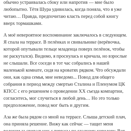
обычно устраивалась сбоку или напротив — мне было
любопытно. Тётя Шура удивилась, когда поняла, что я уже
читаю… Правда, предпочитаю класть перед собой книгу
вверх тормашками.
А моё невероятное воспоминание заключалось в следующем.
Я спала на террасе. В пелёнках и свивальнике (верёвочка,
которой опутывали тельце младенца поверх пелёнок, чтобы
не раскутался). Видимо, я проснулась и кричала, но взрослые
не слышали. Все соседи в тот час собрались в нашей
маленькой комнате, сидя на кроватях рядком. Что обсуждали
они, как одна семья, мне неведомо... Повод для общего
собрания в период между смертью Сталина и Пленумом ЦК
КПСС с его решением о проведении ХХ съезда компартии,
согласитесь, мог случиться в любой день… Но это только
предположение, повод мог быть и другим.
Аза же была рядом со мной на террасе. Слыша детский плач,
она приняла решение. Вижу как сейчас — тащит меня
волоком за свивальник с террасы по гладкому коридору. Вот,