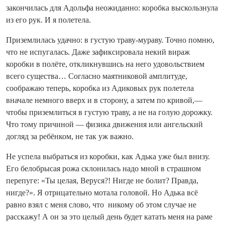
закончилась для Адольфа неожиданно: коробка выскользнула
из его рук. И я полетела.
Приземлилась удачно: в густую траву-мураву. Точно помню,
что не испугалась. Даже зафиксировала некий вираж
коробки в полёте, откликнувшись на него удовольствием
всего существа… Согласно маятниковой амплитуде,
соображаю теперь, коробка из Адиковых рук полетела
вначале немного вверх и в сторону, а затем по кривой,—
чтобы приземлиться в густую траву, а не на голую дорожку.
Что тому причиной — физика движения или ангельский
догляд за ребёнком, не так уж важно.
Не успела выбраться из коробки, как Адька уже был внизу.
Его белобрысая рожа склонилась надо мной в страшном
перепуге: «Ты целая, Веруся?! Нигде не болит? Правда,
нигде?». Я отрицательно мотала головой. Но Адька всё
равно взял с меня слово, что никому об этом случае не
расскажу! А он за это целый день будет катать меня на раме