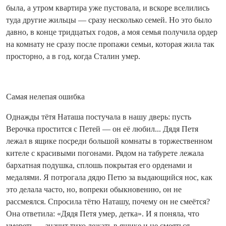
была, а утром квартира уже пустовала, и вскоре вселились
туда другие жильцы — сразу несколько семей. Но это было
давно, в конце тридцатых годов, а моя семья получила ордер
на комнату не сразу после пропажи семьи, которая жила так
просторно, а в год, когда Сталин умер.
Самая нелепая ошибка
Однажды тётя Наташа постучала в нашу дверь: пусть
Верочка простится с Петей — он её любил... Дядя Петя
лежал в ящике посреди большой комнаты в торжественном
кителе с красивыми погонами. Рядом на табурете лежала
бархатная подушка, сплошь покрытая его орденами и
медалями. Я потрогала дядю Петю за выдающийся нос, как
это делала часто, но, вопреки обыкновению, он не
рассмеялся. Спросила тётю Наташу, почему он не смеётся?
Она ответила: «Дядя Петя умер, детка». И я поняла, что
умереть — значит тихо лежать в ящике и не смеяться.