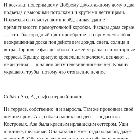
И всё-таки поверим дому. Доброму двухэтажному дому о два
подъезда с высокими потолками и крутыми лестницами.
Подъезды его выступают вперёд, лишая здание
примитивности прямоугольной коробки. Фасады дома серые
— этот благородный цвет приобретает со временем любая
неокрашенная доска под действием дождя, снега, солнца и
ветра. Торцовые фасады обоих этажей украшают просторные
террасы. Крышу, крытую кровельным железом, венчают…
не антенны — в нашем быту телевидения ещё нет. Крышу
украшают трубы, потому что отопление печное.
Собака Аза, Адольф и первый полёт
На террасе, собственно, я и выросла. Там же проводила своё
личное время Аза, собака наших соседей — педагогов
Костровых. Аза была красным ирландским сеттером. Уши
длинные, шёлковые. Она казалась мне тогда большой, даже
огромной. Обе мы передвигались на четырёх конечностях,