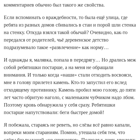
комментариев обычно был такого же свойства.
Если вспоминать о враждебности, то была ещё улица, где
ребята из разных домов сбивались в стаи и порой шли стенка
на стенку. Откуда взялся такой обычай? Очевидно, как-то
передался от родителей, чьё деревенское детство
подразумевало такое «развлечение» как норму…
И однажды я, малявка, попала в передрягу… Но дрались меж
собой ребятишки постарше, а на меня не обращали
внимания. И только когда «наши» стали отходить восвояси,
мне в голову прилетел камень. Кто-то запустил его вслед
отходящему противнику. Камень пробил мою голову, до пяти
лет часто обритую наголо, с маленьким чубчиком надо лбом.
Поэтому кровь обнаружила у себя сразу. Ребятишки
постарше напутствовали: беги быстрее домой!
Я побежала, стараясь не реветь, но слёзы всё равно капали,
вопреки моим стараниям. Помню, утешала себя тем, что
слёзы без рыданий «не считаются». Подходя к дому, увидела: