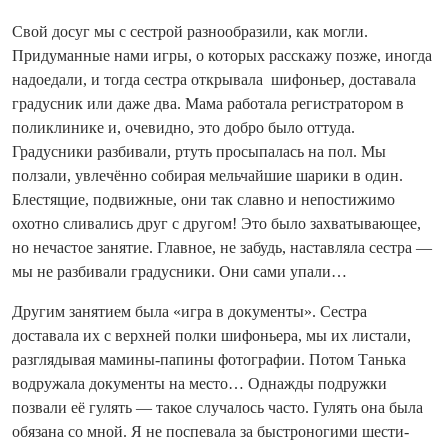
Свой досуг мы с сестрой разнообразили, как могли.
Придуманные нами игры, о которых расскажу позже, иногда
надоедали, и тогда сестра открывала шифоньер, доставала
градусник или даже два. Мама работала регистратором в
поликлинике и, очевидно, это добро было оттуда.
Градусники разбивали, ртуть просыпалась на пол. Мы
ползали, увлечённо собирая мельчайшие шарики в один.
Блестящие, подвижные, они так славно и непостижимо
охотно сливались друг с другом! Это было захватывающее,
но нечастое занятие. Главное, не забудь, наставляла сестра —
мы не разбивали градусники. Они сами упали…
Другим занятием была «игра в документы». Сестра
доставала их с верхней полки шифоньера, мы их листали,
разглядывая мамины-папины фотографии. Потом Танька
водружала документы на место… Однажды подружки
позвали её гулять — такое случалось часто. Гулять она была
обязана со мной. Я не поспевала за быстроногими шести-