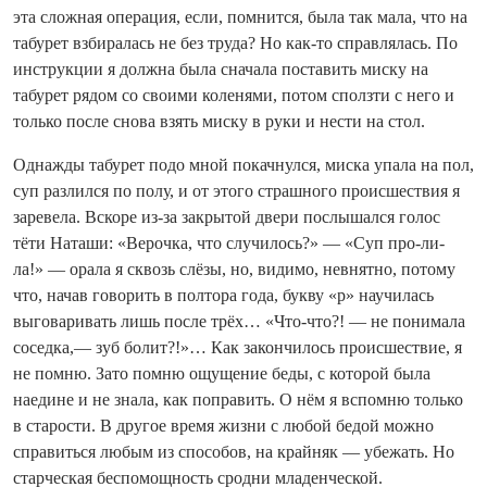
эта сложная операция, если, помнится, была так мала, что на
табурет взбиралась не без труда? Но как-то справлялась. По
инструкции я должна была сначала поставить миску на
табурет рядом со своими коленями, потом сползти с него и
только после снова взять миску в руки и нести на стол.
Однажды табурет подо мной покачнулся, миска упала на пол,
суп разлился по полу, и от этого страшного происшествия я
заревела. Вскоре из-за закрытой двери послышался голос
тёти Наташи: «Верочка, что случилось?» — «Суп про-ли-
ла!» — орала я сквозь слёзы, но, видимо, невнятно, потому
что, начав говорить в полтора года, букву «р» научилась
выговаривать лишь после трёх… «Что-что?! — не понимала
соседка,— зуб болит?!»… Как закончилось происшествие, я
не помню. Зато помню ощущение беды, с которой была
наедине и не знала, как поправить. О нём я вспомню только
в старости. В другое время жизни с любой бедой можно
справиться любым из способов, на крайняк — убежать. Но
старческая беспомощность сродни младенческой.