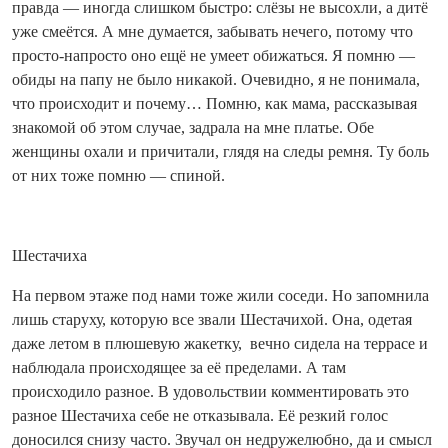
правда — иногда слишком быстро: слёзы не высохли, а дитё
уже смеётся. А мне думается, забывать нечего, потому что
просто-напросто оно ещё не умеет обижаться. Я помню —
обиды на папу не было никакой. Очевидно, я не понимала,
что происходит и почему… Помню, как мама, рассказывая
знакомой об этом случае, задрала на мне платье. Обе
женщины охали и причитали, глядя на следы ремня. Ту боль
от них тоже помню — спиной.
Шестачиха
На первом этаже под нами тоже жили соседи. Но запомнила
лишь старуху, которую все звали Шестачихой. Она, одетая
даже летом в плюшевую жакетку, вечно сидела на террасе и
наблюдала происходящее за её пределами. А там
происходило разное. В удовольствии комментировать это
разное Шестачиха себе не отказывала. Её резкий голос
доносился снизу часто. Звучал он недружелюбно, да и смысл