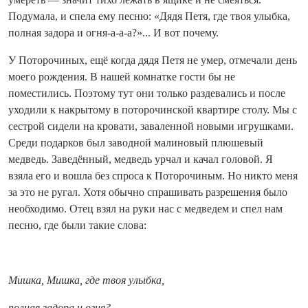
Подумала, и спела ему песню: «Дядя Петя, где твоя улыбка,
полная задора и огня-а-а-а?»... И вот почему.
У Поторочиных, ещё когда дядя Петя не умер, отмечали день
моего рождения. В нашей комнатке гости бы не
поместились. Поэтому тут они только раздевались и после
уходили к накрытому в поторочинской квартире столу. Мы с
сестрой сидели на кровати, заваленной новыми игрушками.
Среди подарков был заводной малиновый плюшевый
медведь. Заведённый, медведь урчал и качал головой. Я
взяла его и вошла без спроса к Поторочиным. Но никто меня
за это не ругал. Хотя обычно спрашивать разрешения было
необходимо. Отец взял на руки нас с медведем и спел нам
песню, где были такие слова:
Мишка, Мишка, где твоя улыбка,
полная задора и огня?