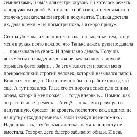
семилетками, и была для сестры обузой. Ей хотелось бежать
к подружкам одной. В тот день, сообразив, что меня можно
отвлечь увлекательной игрой в документы, Танька достала
их, дала в руки: «Ты посмотри пока, а я скоро приду».
Сестра убежала, а я не протестовала, польщённая тем, что у
меня в руках нечто важное, что Танька даже в руки не давала
— показывала из своих. И правильно делала. Получив
документы во владение, я вскоре начала одну за другой
отрывать фотографии… За этим занятием и застал меня
прекрасноликий строгий человек, который назывался папой.
Видела я его редко. Он постоянно был на работе или где-то
ещё. А тут появился. Глаза его от порога вспыхнули синим
огнём, который меня обжёг — тогда впервые… Помню, как
он расстёгивает ремень… А ещё — как глухо ревущую и
напуганную, бросает на кровать, после того как, видимо, не
на шутку отходил ремнём. Самой экзекуции не помню…
Надо полагать, эту боль моя детская память попросту не
вместила. Говорят, дети быстро забывают обиды. И ведь