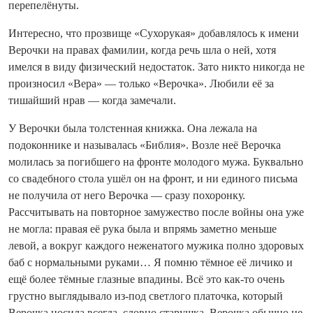
перепелёнуты.
Интересно, что прозвище «Сухорукая» добавлялось к имени
Верочки на правах фамилии, когда речь шла о ней, хотя
имелся в виду физический недостаток. Зато никто никогда не
произносил «Вера» — только «Верочка». Любили её за
тишайший нрав — когда замечали.
У Верочки была толстенная книжка. Она лежала на
подоконнике и называлась «Библия». Возле неё Верочка
молилась за погибшего на фронте молодого мужа. Буквально
со свадебного стола ушёл он на фронт, и ни единого письма
не получила от него Верочка — сразу похоронку.
Рассчитывать на повторное замужество после войны она уже
не могла: правая её рука была и впрямь заметно меньше
левой, а вокруг каждого неженатого мужика полно здоровых
баб с нормальными руками… Я помню тёмное её личико и
ещё более тёмные глазные впадины. Всё это как-то очень
грустно выглядывало из-под светлого платочка, который
Верочка носила всегда, словно старушка. Верочка обычно не