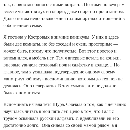
так, словно мы одного с ними возраста. Поэтому по вечерам
вместе читают вслух и говорят, даже спорят о прочитанном.
Долго потом недоставало мне этих импортных отношений в
собственной семье.
Я гостила у Костровых в зимние каникулы. У них и здесь
были две комнаты, но без соседей и очень просторные —
может быть, потому что полупустые. Вот этот простор и
запомнился, а мебель нет. Там я впервые встала на коньки,
впервые увидела столовый нож и салфетку в кольце… Но
главное, там я услышала подтверждение одному своему
«внутриутробному» воспоминанию, которым до тех пор не
делилась. Оно невероятно. В том смысле, что не должно
было запомниться.
Вспоминать начала тётя Шура. Сначала о том, как я нечаянно
научилась читать в мои пять лет. Дело в том, что Галя с
трудом осваивала русский алфавит. И вдалб­ливали ей его
достаточно долго. Она сидела со своей мамой рядом, а я