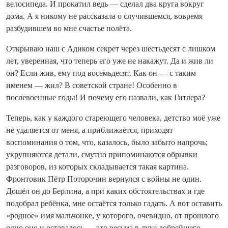
велосипеда. И прокатил ведь — сделал два круга вокруг
дома. А я никому не рассказала о случившемся, вовремя
разбудившем во мне счастье полёта.
Открываю наш с Адиком секрет через шестьдесят с лишком
лет, уверенная, что теперь его уже не накажут. Да и жив ли
он? Если жив, ему под восемьдесят. Как он — с таким
именем — жил? В советской стране! Особенно в
послевоенные годы! И почему его назвали, как Гитлера?
Теперь, как у каждого стареющего человека, детство моё уже
не удаляется от меня, а приближается, приходят
воспоминания о том, что, казалось, было забыто напрочь;
укрупняются детали, смутно припоминаются обрывки
разговоров, из которых складывается такая картина.
Фронтовик Пётр Поторочин вернулся с войны не один.
Дошёл он до Берлина, а при каких обстоятельствах и где
подобрал ребёнка, мне остаётся только гадать. А вот оставить
«родное» имя мальчонке, у которого, очевидно, от прошлого
одно оно и оставалось — это весьма в духе добрейшего