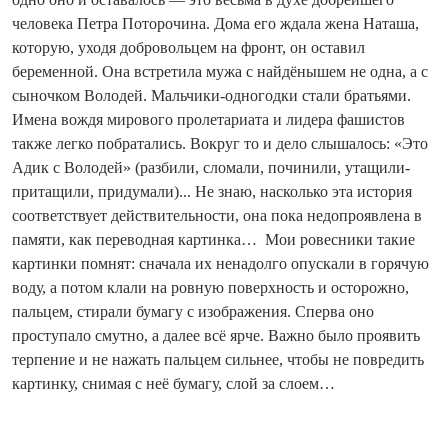
человека Петра Поторочина. Дома его ждала жена Наташа,
которую, уходя добровольцем на фронт, он оставил
беременной. Она встретила мужа с найдёнышем не одна, а с
сыночком Володей. Мальчики-одногодки стали братьями.
Имена вождя мирового пролетариата и лидера фашистов
также легко побратались. Вокруг то и дело слышалось: «Это
Адик с Володей» (разбили, сломали, починили, утащили-
притащили, придумали)... Не знаю, насколько эта история
соответствует действительности, она пока недопроявлена в
памяти, как переводная картинка… Мои ровесники такие
картинки помнят: сначала их ненадолго опускали в горячую
воду, а потом клали на ровную поверхность и осторожно,
пальцем, стирали бумагу с изображения. Сперва оно
проступало смутно, а далее всё ярче. Важно было проявить
терпение и не нажать пальцем сильнее, чтобы не повредить
картинку, снимая с неё бумагу, слой за слоем…