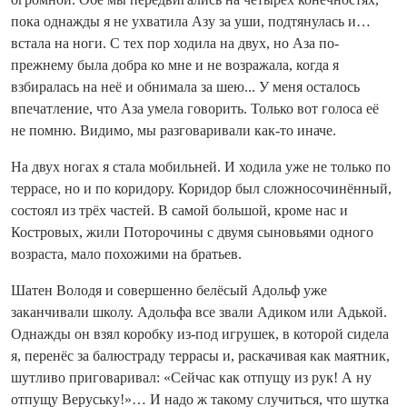
пока однажды я не ухватила Азу за уши, подтянулась и…
встала на ноги. С тех пор ходила на двух, но Аза по-
прежнему была добра ко мне и не возражала, когда я
взбиралась на неё и обнимала за шею... У меня осталось
впечатление, что Аза умела говорить. Только вот голоса её
не помню. Видимо, мы разговаривали как-то иначе.
На двух ногах я стала мобильней. И ходила уже не только по
террасе, но и по коридору. Коридор был сложносочинённый,
состоял из трёх частей. В самой большой, кроме нас и
Костровых, жили Поторочины с двумя сыновьями одного
возраста, мало похожими на братьев.
Шатен Володя и совершенно белёсый Адольф уже
заканчивали школу. Адольфа все звали Адиком или Адькой.
Однажды он взял коробку из-под игрушек, в которой сидела
я, перенёс за балюстраду террасы и, раскачивая как маятник,
шутливо приговаривал: «Сейчас как отпущу из рук! А ну
отпущу Веруську!»… И надо ж такому случиться, что шутка