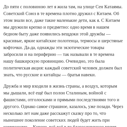
До пяти с половиною лет я жила там, на улице Сен Катаямы.
Советский Союз в те времена плотно дружил с Китаем. Об
этом знали все, даже такие маленькие дети, как я. С Китаем
мы дружили крепко и предметно: одно время в нашем
бедном быту даже появились вещдоки этой дружбы —
красивые, яркие китайские полотенца, термосы и шерстяные
кофточки. Да-да, однажды эти экзотические товары
забросили и на периферию — так называли в те времена
нашу башкирскую провинцию. Очевидно, это была
политическая акция: каждый советский человек должен был
знать, что русские и китайцы — братья навеки.
Дружба и мир входили в жизнь страны, а воздух, которым
мы дышали, всё ещё был полон Сталиным, войной с
фашистами, отголосками и прямыми последствиями того и
другого. Однако самое страшное, казалось, уже позади. Через
несколько лет нам даже расскажут сказку про то, что
нынешнее поколение советских людей будет жить при
коммунизме… Короче, всё-всё в то благословенное время,