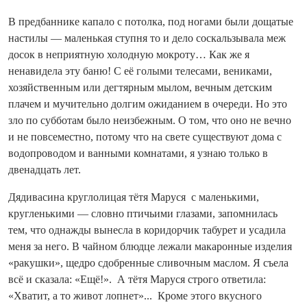
В предбаннике капало с потолка, под ногами были дощатые
настилы — маленькая ступня то и дело соскальзывала меж
досок в неприятную холодную мокроту… Как же я
ненавидела эту баню! С её голыми телесами, вениками,
хозяйственным или дегтярным мылом, вечным детским
плачем и мучительно долгим ожиданием в очереди. Но это
зло по субботам было неизбежным. О том, что оно не вечно
и не повсеместно, потому что на свете существуют дома с
водопроводом и ванными комнатами, я узнаю только в
двенадцать лет.
Дядивасина круглолицая тётя Маруся с маленькими,
кругленькими — словно птичьими глазами, запомнилась
тем, что однажды вынесла в коридорчик табурет и усадила
меня за него. В чайном блюдце лежали макаронные изделия
«ракушки», щедро сдобренные сливочным маслом. Я съела
всё и сказала: «Ещё!». А тётя Маруся строго ответила:
«Хватит, а то живот лопнет»... Кроме этого вкусного