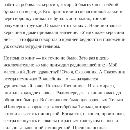
работы требовался керосин, который благоухал в зелёной
бутыли на веранде. Его приносили из керосиновой лавки и
через воронку сливали в бутыль осторожно, тонкой
радужной струйкой. Обожаю этот запах… Наличию запаса
керосина в доме придавали значение. «У них даже керосина
нет» — это фраза говорила о крайней бедности и положении
уж совсем затруднительном.
Не помню книг — их точно не было. Зато раз в день
исключительно ко мне приходил радиоволшебник: «Мой
маленький Друг, здравствуй! Это я, Сказочник. А Сказочник
всегда немножко Волшебник…», — раздавался
удивительный голос Николая Литвинова. И я замирала,
впитывая каждое слово… Радиопередача заканчивалась до
обидного быстро. Всё остальное было для взрослых. Только
«Пионерская зорька» для октябрёнка Таньки, которая
готовилась стать пионеркой. Когда это, наконец, произошло,
сестра вернулась из школы с красным галстуком на шее и
сильно завышенной самооценкой. Преисполненная