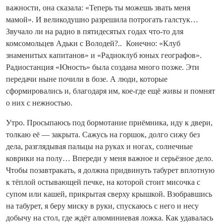
важности, она сказала: «Теперь ты можешь звать меня
мамой». И великодушно разрешила потрогать галстук…
Звучало ли на радио в пятидесятых годах что-то для
комсомольцев Адьки с Володей?.. Конечно: «Клуб
знаменитых капитанов» и «Радиоклуб юных географов».
Радиостанция «Юность» была создана много позже. Эти
передачи ныне почили в бозе. А люди, которые
сформировались и, благодаря им, кое-где ещё живы и помнят
о них с нежностью.
Утро. Просыпаюсь под бормотание приёмника, иду к двери,
толкаю её — закрыта. Сажусь на горшок, долго сижу без
дела, разглядывая пальцы на руках и ногах, солнечные
коврики на полу… Впереди у меня важное и серьёзное дело.
Чтобы позавтракать, я должна придвинуть табурет вплотную
к тёплой остывающей печке, на которой стоит мисочка с
супом или кашей, прикрытая сверху крышкой. Взобравшись
на табурет, я беру миску в руки, спускаюсь с него и несу
добычу на стол, где ждёт алюминиевая ложка. Как удавалась