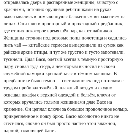
открывалась дверь и распаренные женщины, зачастую с
красными, истошно орущими ребятишками на руках
выкатывались в помывочную с блаженным выражением на
лицах. Они шли в просторный и прохладный предбанник,
где от них некоторое время шёл пар, как от чайников.
Женщины стелили под розовые попы полотенца и садились
пить чай — китайские термосы выпархивали из сумок как
райские яркие птицы, и тут же грустно и густо запотевали,
тускнели. Дядя Вася, одетый всегда в тёмную просторную
пару, сновал туда-сюда, а некоторым выносил из своей
служебной каморки крепкий квас в тёмном ковшике. В
предбаннике было темно — свет лампочек под потолком с
трудом пробивал тяжёлый, влажный воздух и скудно
освещал шкафы с верхней одеждой и бельём, ключи от
которых вручались голыми женщинами дяде Васе на
хранение. Он цеплял ключи за большое проволочное кольцо,
прикреплённое к поясу брюк. Васю абсолютно никто не
стеснялся, словно он был просто частью этой влажной,
парной, гомонящей бани.