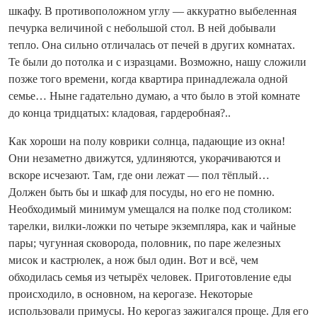
шкафу. В противоположном углу — аккуратно выбеленная
печурка величиной с небольшой стол. В ней добывали
тепло. Она сильно отличалась от печей в других комнатах.
Те были до потолка и с изразцами. Возможно, нашу сложили
позже того времени, когда квартира принадлежала одной
семье… Ныне гадательно думаю, а что было в этой комнате
до конца тридцатых: кладовая, гардеробная?..
Как хороши на полу коврики солнца, падающие из окна!
Они незаметно движутся, удлиняются, укорачиваются и
вскоре исчезают. Там, где они лежат — пол тёплый…
Должен быть бы и шкаф для посуды, но его не помню.
Необходимый минимум умещался на полке под столиком:
тарелки, вилки-ложки по четыре экземпляра, как и чайные
пары; чугунная сковорода, половник, по паре железных
мисок и кастрюлек, а нож был один. Вот и всё, чем
обходилась семья из четырёх человек. Приготовление еды
происходило, в основном, на керогазе. Некоторые
использовали примусы. Но керогаз зажигался проще. Для его