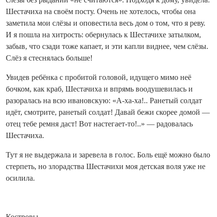
Шестачиха на своём посту. Очень не хотелось, чтобы она
заметила мои слёзы и оповестила весь дом о том, что я реву.
И я пошла на хитрость: обернулась к Шестачихе затылком,
забыв, что сзади тоже капает, и эти капли виднее, чем слёзы.
Слёз я стеснялась больше!
Увидев ребёнка с пробитой головой, идущего мимо неё
бочком, как краб, Шестачиха и впрямь воодушевилась и
разоралась на всю ивановскую: «А-ха-ха!.. Ранетый солдат
идёт, смотрите, ранетый солдат! Давай бежи скорее домой —
отец тебе ремня даст! Вот настегает-то!..» — радовалась
Шестачиха.
Тут я не выдержала и заревела в голос. Боль ещё можно было
стерпеть, но злорадства Шестачихи моя детская воля уже не
осилила.
Костровы