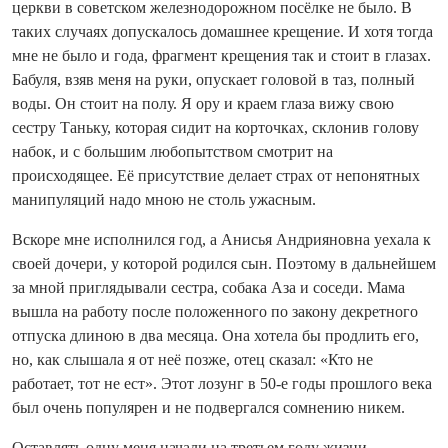
церкви в советском железнодорожном посёлке не было. В
таких случаях допускалось домашнее крещение. И хотя тогда
мне не было и года, фрагмент крещения так и стоит в глазах.
Бабуля, взяв меня на руки, опускает головой в таз, полный
воды. Он стоит на полу. Я ору и краем глаза вижу свою
сестру Таньку, которая сидит на корточках, склонив голову
набок, и с большим любопытством смотрит на
происходящее. Её присутствие делает страх от непонятных
манипуляций надо мною не столь ужасным.
Вскоре мне исполнился год, а Анисья Андрияновна уехала к
своей дочери, у которой родился сын. Поэтому в дальнейшем
за мной приглядывали сестра, собака Аза и соседи. Мама
вышла на работу после положенного по закону декретного
отпуска длиною в два месяца. Она хотела бы продлить его,
но, как слышала я от неё позже, отец сказал: «Кто не
работает, тот не ест». Этот лозунг в 50-е годы прошлого века
был очень популярен и не подвергался сомнению никем.
Оставлять одну меня начали на третьем году жизни —