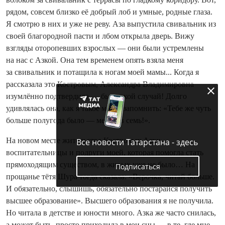
рядом, совсем близко её добрый лоб и умные, родные глаза.
Я смотрю в них и уже не реву. Аза выпустила свивальник из
своей благородной пасти и лбом открыла дверь. Вижу
взгляды оторопевших взрослых — они были устремлены
на нас с Азкой. Она тем временем опять взяла меня
за свивальник и потащила к ногам моей мамы... Когда я
рассказала это Костровым, Александра Владимировна
изумлённо подтвердила — был такой случай! Долго
удивлялась она, как я такое могла запомнить: «Тебе же чуть
больше полугода было — месяцев семь!».
На новом месте жительства Костровых Азки,
Все новости Татарстана - здесь
воспитательницы и подруги моей, которая помогла стать
прямоходящим существом, в живых уже не было… На
Подписаться
прощанье тётя Шура тогда сказала: «Верочка, читай больше.
И обязательно, слышишь, обязательно постарайся получить
высшее образование». Высшего образования я не получила.
Но читала в детстве и юности много. Азка же часто снилась,
а может быть, просто приходила в мои сны — в те, где мне