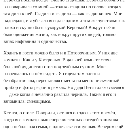
разговаривала со мной — только гладила по голове, когда я
заходила к ней. Гладила и гладила — как гладят кошек. Мне
надоедало, и я убегала всегда с одним и тем же чувством: как
плохо и скучно быть сухорукой Верочкой! Вокруг неё не
было движения жизни, как вокруг других людей, только
запах нафталина и одиночества.
Ходить в гости можно было и к Поторочиным. У них две
комнаты. Как и у Костровых. В дальней комнате стоял
большой дядипетин стол под зелёным сукном. Мне
разрешалось на нём сидеть. Я сидела там часто и
безобразничала, переставляя с места на место письменный
прибор и фотографии в рамках. Но дядя Петя только смеялся
— даже когда я нечаянно разлила чернила. Таким я его и
запомнила: смеющимся.
Кстати, о столе. Говорили, остался он здесь с тех времён,
когда все комнаты вышеперечисленных соседей занимала
одна небольшая семья, в одночасье сгинувшая. Вечером ещё