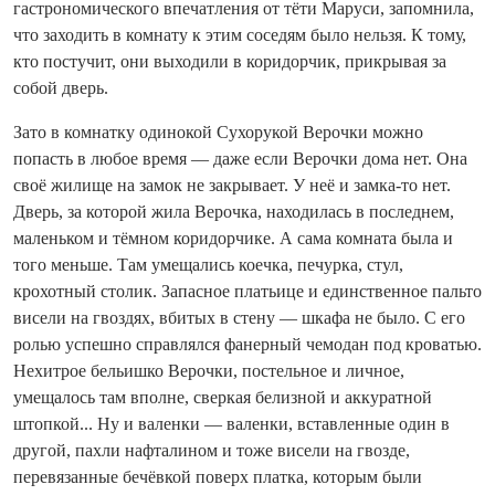
гастрономического впечатления от тёти Маруси, запомнила,
что заходить в комнату к этим соседям было нельзя. К тому,
кто постучит, они выходили в коридорчик, прикрывая за
собой дверь.
Зато в комнатку одинокой Сухорукой Верочки можно
попасть в любое время — даже если Верочки дома нет. Она
своё жилище на замок не закрывает. У неё и замка-то нет.
Дверь, за которой жила Верочка, находилась в последнем,
маленьком и тёмном коридорчике. А сама комната была и
того меньше. Там умещались коечка, печурка, стул,
крохотный столик. Запасное платьице и единственное пальто
висели на гвоздях, вбитых в стену — шкафа не было. С его
ролью успешно справлялся фанерный чемодан под кроватью.
Нехитрое бельишко Верочки, постельное и личное,
умещалось там вполне, сверкая белизной и аккуратной
штопкой... Ну и валенки — валенки, вставленные один в
другой, пахли нафталином и тоже висели на гвозде,
перевязанные бечёвкой поверх платка, которым были