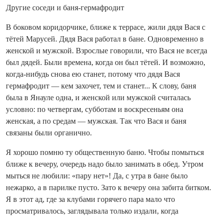
Другие соседи и баня-гермафродит
В боковом коридорчике, ближе к террасе, жили дядя Вася с
тётей Марусей. Дядя Вася работал в бане. Одновременно в
женской и мужской. Взрослые говорили, что Вася не всегда
был дядей. Были времена, когда он был тётей. И возможно,
когда-нибудь снова ею станет, потому что дядя Вася
гермафродит — кем захочет, тем и станет... К слову, баня
была в Янауле одна, и женской или мужской считалась
условно: по четвергам, субботам и воскресеньям она
женская, а по средам — мужская. Так что Вася и баня
связаны были органично.
Я хорошо помню ту общественную баню. Чтобы помыться
ближе к вечеру, очередь надо было занимать в обед. Утром
мыться не любили: «пару нет»! Да, с утра в бане было
нежарко, а в парилке пусто. Зато к вечеру она забита битком.
Я в этот ад, где за клубами горячего пара мало что
просматривалось, заглядывала только издали, когда