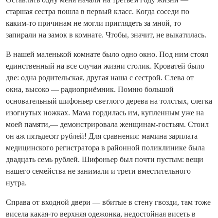
старшая сестра пошла в первый класс. Когда соседи по
каким-то причинам не могли приглядеть за мной, то
запирали на замок в комнате. Чтобы, значит, не выкатилась.
В нашей маленькой комнате было одно окно. Под ним стоял
единственный на все случаи жизни столик. Кроватей было
две: одна родительская, другая наша с сестрой. Слева от
окна, высоко — радиоприёмник. Помню большой
основательный шифоньер светлого дерева на толстых, слегка
изогнутых ножках. Мама гордилась им, купленным уже на
моей памяти,— демонстрировала женщинам-гостьям. Стоил
он аж пятьдесят рублей! Для сравнения: мамина зарплата
медицинского регистратора в районной поликлинике была
двадцать семь рублей. Шифоньер был почти пустым: вещи
нашего семейства не занимали и трети вместительного
нутра.
Справа от входной двери — вбитые в стену гвозди, там тоже
висела какая-то верхняя одежонка, недостойная висеть в