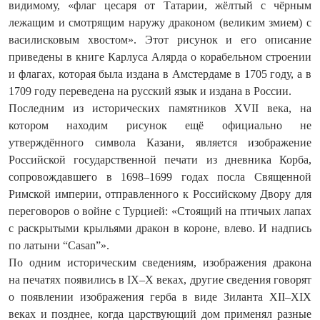
видимому, «флаг цесаря от Татарии, жёлтый с чёрным
лежащим и смотрящим наружу драконом (великим змием) с
василисковым хвостом». Этот рисунок и его описание
приведены в книге Карлуса Алярда о корабельном строении
и флагах, которая была издана в Амстердаме в 1705 году, а в
1709 году переведена на русский язык и издана в России.
Последним из исторических памятников XVII века, на
котором находим рисунок ещё официально не
утверждённого символа Казани, является изображение
Российской государственной печати из дневника Корба,
сопровождавшего в 1698–1699 годах посла Священной
Римской империи, отправленного к Российскому Двору для
переговоров о войне с Турцией: «Стоящий на птичьих лапах
с раскрытыми крыльями дракон в короне, влево. И надпись
по латыни “Casan”».
По одним историческим сведениям, изображения дракона
на печатях появились в IX–X веках, другие сведения говорят
о появлении изображения герба в виде Зиланта XII–XIX
веках и позднее, когда царствующий дом применял разные