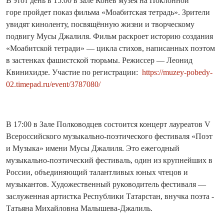
В этот день в 15:00 в зале Конев музея на Поклонной
горе пройдет показ фильма «Моабитская тетрадь». Зрители
увидят киноленту, посвящённую жизни и творческому
подвигу Мусы Джалиля. Фильм раскроет историю создания
«Моабитской тетради» — цикла стихов, написанных поэтом
в застенках фашистской тюрьмы. Режиссер — Леонид
Квинихидзе. Участие по регистрации:
https://muzey-pobedy-
02.timepad.ru/event/3787080/
В 17:00 в Зале Полководцев состоится концерт лауреатов V
Всероссийского музыкально‑поэтического фестиваля «Поэт
и Музыка» имени Мусы Джалиля. Это ежегодный
музыкально-поэтический фестиваль, один из крупнейших в
России, объединяющий талантливых юных чтецов и
музыкантов. Художественный руководитель фестиваля —
заслуженная артистка Республики Татарстан, внучка поэта -
Татьяна Михайловна Малышева-Джалиль.