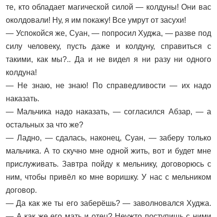
те, кто обладает магической силой — колдуны! Они вас
околдовали! Ну, я им покажу! Все умрут от засухи!
— Успокойся же, Суан, — попросил Худжа, — разве под
силу человеку, пусть даже и колдуну, справиться с
такими, как мы?.. Да и не видел я ни разу ни одного
колдуна!
— Не знаю, не знаю! По справедливости — их надо
наказать.
— Мальчика надо наказать, — согласился Абзар, — а
остальных за что же?
— Ладно, — сдалась, наконец, Суан, — заберу только
мальчика. А то скучно мне одной жить, вот и будет мне
прислуживать. Завтра пойду к мельнику, договорюсь с
ним, чтобы привёл ко мне воришку. У нас с мельником
договор.
— Да как же ты его заберёшь? — заволновался Худжа.
— А как же его мать и отец? Неужто поступишь с ними