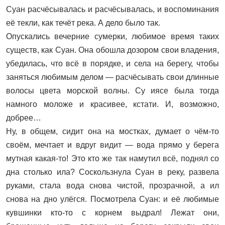
Суан расчёсывалась и расчёсывалась, и воспоминания
её текли, как течёт река. А дело было так.
Опускались вечерние сумерки, любимое время таких
существ, как Суан. Она обошла дозором свои владения,
убедилась, что всё в порядке, и села на берегу, чтобы
заняться любимым делом — расчёсывать свои длинные
волосы цвета морской волны. Су иясе была тогда
намного моложе и красивее, кстати. И, возможно,
добрее…
Ну, в общем, сидит она на мостках, думает о чём-то
своём, мечтает и вдруг видит — вода прямо у берега
мутная какая-то! Это кто же так намутил всё, поднял со
дна столько ила? Соскользнула Суан в реку, развела
руками, стала вода снова чистой, прозрачной, а ил
снова на дно улёгся. Посмотрела Суан: и её любимые
кувшинки кто‑то с корнем выдрал! Лежат они,