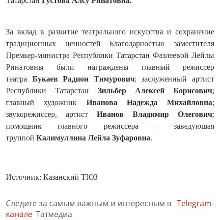
Татарстан
Густова Алсу Ринатовна.
За вклад в развитие театрального искусства и сохранение
традиционных ценностей Благодарностью заместителя
Премьер-министра Республики Татарстан Фазлеевой Лейлы
Ринатовны были награждены главный режиссер
театра
Букаев Радион Тимурович
; заслуженный артист
Республики Татарстан
Зильбер Алексей Борисович
;
главный художник
Иванова Надежда Михайловна
;
звукорежиссер, артист
Иванов Владимир Олегович
;
помощник главного режиссера – заведующая
труппой
Калимуллина Лейла Зуфаровна
.
Источник: Казанский ТЮЗ
Следите за самым важным и интересным в
Telegram-
канале
Татмедиа