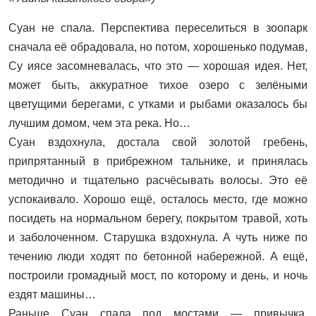
Суан не спала. Перспектива переселиться в зоопарк
сначала её обрадовала, но потом, хорошенько подумав,
Су иясе засомневалась, что это — хорошая идея. Нет,
может быть, аккуратное тихое озеро с зелёными
цветущими берегами, с утками и рыбами оказалось бы
лучшим домом, чем эта река. Но…
Суан вздохнула, достала свой золотой гребень,
припрятанный в прибрежном тальнике, и принялась
методично и тщательно расчёсывать волосы. Это её
успокаивало. Хорошо ещё, осталось место, где можно
посидеть на нормальном берегу, покрытом травой, хоть
и заболоченном. Старушка вздохнула. А чуть ниже по
течению люди ходят по бетонной набережной. А ещё,
построили громадный мост, по которому и день, и ночь
ездят машины…
Раньше Суан спала под мостами — привычка,