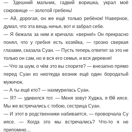
— Здешний мальчик, гадкий воришка, украл моё
сокровище — золотой гребень!
— Ай, дорогая, он же ещё только ребёнок! Наверное,
думал, что эта вещь ничья, вот и забрал себе.
— Я бежала за ним и кричала: «верни!» Он прекрасно
понял, что у гребня есть хозяйка, — грозно сверкая
глазами, сказала Суан. — Пусть теперь ответит за это не
только он сам, но и вся его семья, и вся деревня!
— Что за шум, о чём это вы спорите? — внезапно прямо
перед Суан из ниоткуда возник ещё один бородатый
мужичок.
— А ты ещё кто? — нахмурилась Суан.
— Я? — удивился тот. — Меня зовут Худжа, я Өй иясе.
Мы же встречались с тобою, сестрица Суан.
— И этот в родственники набивается, — проворчала Су
иясе. — Когда это мы встречались? Что-то я не
припомню…