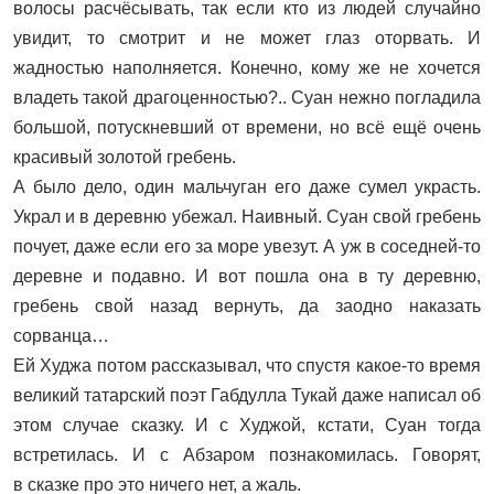
волосы расчёсывать, так если кто из людей случайно
увидит, то смотрит и не может глаз оторвать. И
жадностью наполняется. Конечно, кому же не хочется
владеть такой драгоценностью?.. Суан нежно погладила
большой, потускневший от времени, но всё ещё очень
красивый золотой гребень.
А было дело, один мальчуган его даже сумел украсть.
Украл и в деревню убежал. Наивный. Суан свой гребень
почует, даже если его за море увезут. А уж в соседней-то
деревне и подавно. И вот пошла она в ту деревню,
гребень свой назад вернуть, да заодно наказать
сорванца…
Ей Худжа потом рассказывал, что спустя какое-то время
великий татарский поэт Габдулла Тукай даже написал об
этом случае сказку. И с Худжой, кстати, Суан тогда
встретилась. И с Абзаром познакомилась. Говорят,
в сказке про это ничего нет, а жаль.