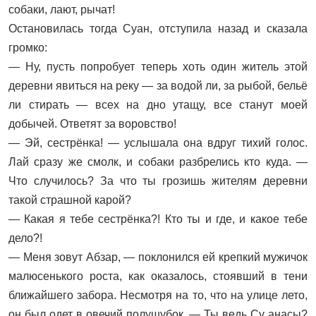
собаки, лают, рычат!
Остановилась тогда Суан, отступила назад и сказала
громко:
— Ну, пусть попробует теперь хоть один житель этой
деревни явиться на реку — за водой ли, за рыбой, бельё
ли стирать — всех на дно утащу, все станут моей
добычей. Ответят за воровство!
— Эй, сестрёнка! — услышала она вдруг тихий голос.
Лай сразу же смолк, и собаки разбрелись кто куда. —
Что случилось? За что ты грозишь жителям деревни
такой страшной карой?
— Какая я тебе сестрёнка?! Кто ты и где, и какое тебе
дело?!
— Меня зовут Абзар, — поклонился ей крепкий мужичок
малюсенького роста, как оказалось, стоявший в тени
ближайшего забора. Несмотря на то, что на улице лето,
он был одет в овечий полушубок. — Ты ведь Су анасы?