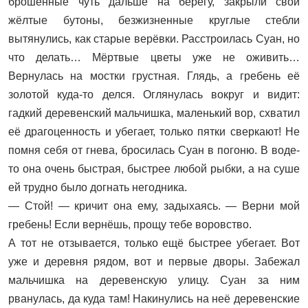
брошенные чуть дальше на берегу, закрыли свои
жёлтые бутоны, безжизненные круглые стебли
вытянулись, как старые верёвки. Расстроилась Суан, но
что делать… Мёртвые цветы уже не оживить…
Вернулась на мостки грустная. Глядь, а гребень её
золотой куда-то делся. Оглянулась вокруг и видит:
гадкий деревенский мальчишка, маленький вор, схватил
её драгоценность и убегает, только пятки сверкают! Не
помня себя от гнева, бросилась Суан в погоню. В воде-
то она очень быстрая, быстрее любой рыбки, а на суше
ей трудно было догнать негодника.
— Стой! — кричит она ему, задыхаясь. — Верни мой
гребень! Если вернёшь, прощу тебе воровство.
А тот не отзывается, только ещё быстрее убегает. Вот
уже и деревня рядом, вот и первые дворы. Забежал
мальчишка на деревенскую улицу. Суан за ним
рванулась, да куда там! Накинулись на неё деревенские