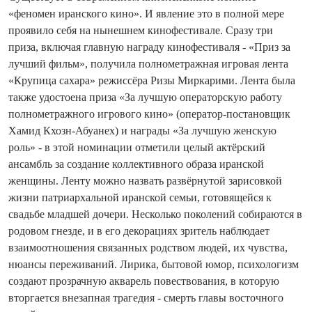
«феномен иранского кино». И явление это в полной мере
проявило себя на нынешнем кинофестивале. Сразу три
приза, включая главную награду кинофестиваля - «Приз за
лучший фильм», получила полнометражная игровая лента
«Крупица сахара» режиссёра Ризы Миркарими. Лента была
также удостоена приза «За лучшую операторскую работу
полнометражного игрового кино» (оператор‑постановщик
Хамид Кхозн-Абуанех) и награды «За лучшую женскую
роль» - в этой номинации отметили целый актёрский
ансамбль за создание коллективного образа иранской
женщины. Ленту можно назвать развёрнутой зарисовкой
жизни патриархальной иранской семьи, готовящейся к
свадьбе младшей дочери. Несколько поколений собираются в
родовом гнезде, и в его декорациях зритель наблюдает
взаимоотношения связанных родством людей, их чувства,
нюансы переживаний. Лирика, бытовой юмор, психологизм
создают прозрачную акварель повествования, в которую
вторгается внезапная трагедия - смерть главы восточного