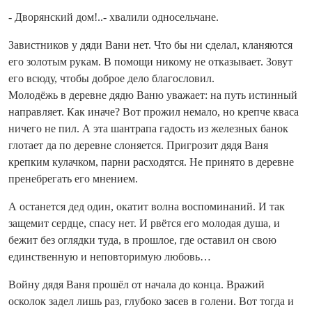
- Дворянский дом!..- хвалили односельчане.
Завистников у дяди Вани нет. Что бы ни сделал, кланяются
его золотым рукам. В помощи никому не отказывает. Зовут
его всюду, чтобы доброе дело благословил.
Молодёжь в деревне дядю Ваню уважает: на путь истинный
направляет. Как иначе? Вот прожил немало, но крепче кваса
ничего не пил. А эта шантрапа гадость из железных банок
глотает да по деревне слоняется. Пригрозит дядя Ваня
крепким кулачком, парни расходятся. Не принято в деревне
пренебрегать его мнением.
А останется дед один, окатит волна воспоминаний. И так
защемит сердце, спасу нет. И рвётся его молодая душа, и
бежит без оглядки туда, в прошлое, где оставил он свою
единственную и неповторимую любовь…
Войну дядя Ваня прошёл от начала до конца. Вражий
осколок задел лишь раз, глубоко засев в голени. Вот тогда и