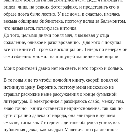
видел, лишь на редких фотографиях, и представить его в
образе поэта было лестно. У нас дома, к счастью, имелась
весьма обширная библиотека, поэтому вслед за Бальмонтом,
что называется, потянулась ниточка.
До того, целыми днями гоняя мяч, я вызывал у отца
сожаление, близкое к разочарованию.- Для кого я покупал
все эти книги?! - громко восклицал он. Теперь по вечерам он
самозабвенно множил на пишущей машинке мои вирши.
Моих родителей давно нет на свете, и это горько и больно.
В те годы я не то чтобы полюбил книгу, скорей понял её
истинную цену. Вероятно, поэтому меня нисколько не
страшат расхожие ныне рассуждения о конце бумажной
литературы. В электронике я разбираюсь слабо, между тем,
знаю точно - книга останется неприкосновенна, так как по
сути страшно далека от народа, она элитарна в лучшем
смысле, тогда как Интернет - детище общедоступное, как
публичная девка, как квадрат Малевича по сравнению с