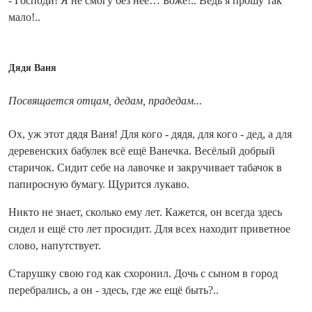
- Господи! Я не смогу без неё… Боже!.. Ведь я прошу так
мало!..
Дядя Ваня
Посвящается отцам, дедам, прадедам...
Ох, уж этот дядя Ваня! Для кого - дядя, для кого - дед, а для
деревенских бабулек всё ещё Ванечка. Весёлый добрый
старичок. Сидит себе на лавочке и закручивает табачок в
папиросную бумагу. Щурится лукаво.
Никто не знает, сколько ему лет. Кажется, он все­гда здесь
сидел и ещё сто лет просидит. Для всех находит приветное
слово, напутствует.
Старушку свою год как схоронил. Дочь с сыном в город
перебрались, а он - здесь, где же ещё быть?..