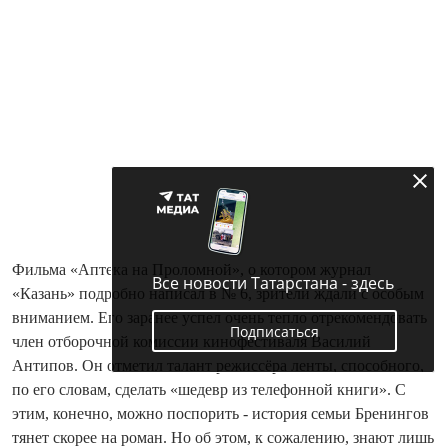
Фильма «Аптека на Проломной», о котором журнал
Все новости Татарстана - здесь
«Казань» подробно написал в № 6, зрители ждали с особым
вниманием. Его заранее успел очень тепло отрекомендовать
Подписаться
член отборочной комиссии кинофестиваля Василий
Антипов. Он отметил талант режиссёра ленты, способного,
по его словам, сделать «шедевр из телефонной книги». С
этим, конечно, можно поспорить - история семьи Бренингов
тянет скорее на роман. Но об этом, к сожалению, знают лишь