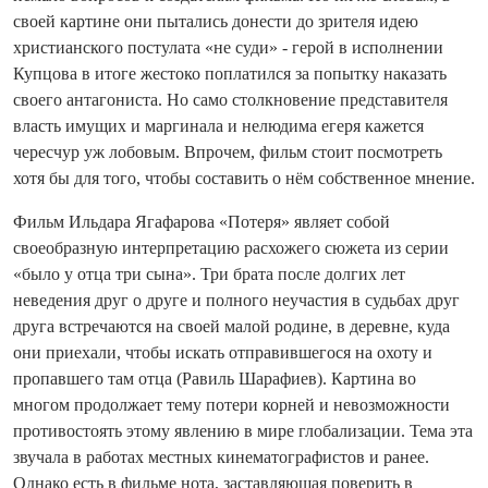
своей картине они пытались донести до зрителя идею
христианского постулата «не суди» - герой в исполнении
Купцова в итоге жестоко поплатился за попытку наказать
своего антагониста. Но само столкновение представителя
власть имущих и маргинала и нелюдима егеря кажется
чересчур уж лобовым. Впрочем, фильм стоит посмотреть
хотя бы для того, чтобы составить о нём собственное мнение.
Фильм Ильдара Ягафарова «Потеря» являет собой
своеобразную интерпретацию расхожего сюжета из серии
«было у отца три сына». Три брата после долгих лет
неведения друг о друге и полного не­участия в судьбах друг
друга встречаются на своей малой родине, в деревне, куда
они приехали, чтобы искать отправившегося на охоту и
пропавшего там отца (Равиль Шарафиев). Картина во
многом продолжает тему потери корней и невозможности
противостоять этому явлению в мире глобализации. Тема эта
звучала в работах местных кинематографистов и ранее.
Однако есть в фильме нота, заставляющая поверить в