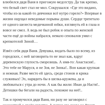
влюбился дядя Ваня в пригожую медсестру. Да так крепко,
что белый свет стал не мил. Сокрушался: «Где это видано,
чтобы из-за какой-то девчонки всё нутро горело?» Впервые в
жизни ощущал неведомые порывы души. Сердце трепетало
от одного шелеста медичкиной юбки, взглянуть ей в глаза и
вовсе не смел. А ведь не был робок и опыта по женской
части ещё до войны набрался, немало сеновалов умял с
крепкотелой Зиной…
Извёл себя дядя Ваня. Девушка, видать было по всему, из
городских, с ней заговорить-то не знал как, вдруг
деревенскую глупость сморозишь. А имя‑то: Анастасия!..
Это тебе не Маруся, и не Зоя, не Зинка!.. Вон какая хрупкая
и нежная. Разве место ей здесь, среди стонов и крика
служивых! Эх, нарядить бы в шелка-кружева, да и
любоваться с утра до ночи. А как бы жили: Иван да Настя!..
Детишки бы бегали на радость, похожие на неё!..
Так и промучился дядя Ваня, ни разу не заговорил с