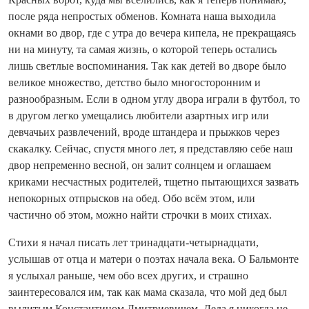
после ряда непростых обменов. Комната наша выходила
окнами во двор, где с утра до вечера кипела, не прекращаясь
ни на минуту, та самая жизнь, о которой теперь остались
лишь светлые воспоминания. Так как детей во дворе было
великое множество, детство было многосторонним и
разнообразным. Если в одном углу двора играли в футбол, то
в другом легко умещались любители азартных игр или
девчачьих развлечений, вроде штандера и прыжков через
скакалку. Сейчас, спустя много лет, я представляю себе наш
двор непременно весной, он залит солнцем и оглашаем
криками несчастных родителей, тщетно пытающихся зазвать
непокорных отпрысков на обед. Обо всём этом, или
частично об этом, можно найти строчки в моих стихах.
Стихи я начал писать лет тринадцати‑четырнадцати,
услышав от отца и матери о поэтах начала века. О Бальмонте
я услыхал раньше, чем обо всех других, и страшно
заинтересовался им, так как мама сказала, что мой дед был
вылитым Константином Дмитриевичем. Деда я никогда не