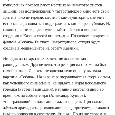
конкурсных показов работ местных кинематографистов
лишний раз подтверждали: у татарстанского кино есть свой
зритель, оно интересно местной киноаудитории, а значит -
есть смысл развивать и поддерживать кино в республике. И,
наконец, кажется, сдвинулся с мёртвой точки вопрос о
создании в Казани своей киностудии. По словам продюсера
фильма «Собака» Рифката Фахрутдинова, студия будет
создана в медиа-центре на берегу Казанки.
Ни одна из татарстанских лент не оставила зал
равнодушным. Другое дело, что реакция на них могла быть
самой разной. Скажем, неоднозначную оценку вызвала
картина «Собака». На экране разворачивается история о том,
как успешного бизнесмена, кандидата в мэры небольшого
городка (Рустем Гайнуллин), нечаянно застрелившего во
время охоты собаку егеря (Александр Купцов),
«пострадавший» в наказание сажает на цепь. Признаюсь,
жёсткая драма, разыгрывающаяся перед зрителем, оставляет
немало вопросов к создателям фильма. По их же словам, в