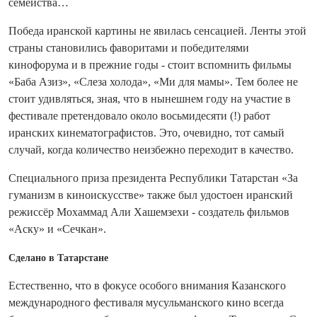
семейства…
Победа иранской картины не явилась сенсацией. Ленты этой
страны становились фаворитами и победителями
кинофорума и в прежние годы - стоит вспомнить фильмы
«Баба Азиз», «Слеза холода», «Ми для мамы». Тем более не
стоит удивляться, зная, что в нынешнем году на участие в
фестивале претендовало около вось­мидесяти (!) работ
иранских кинематографистов. Это, очевидно, тот самый
случай, когда количество неизбежно переходит в качество.
Специального приза президента Рес­публики Татарстан «За
гуманизм в кино­искусстве» также был удостоен иранский
режиссёр Мохаммад Али Хашемзехи - создатель фильмов
«Аску» и «Сечкан».
Сделано в Татарстане
Естественно, что в фокусе особого внимания Казанского
международного фес­тиваля мусульманского кино всегда