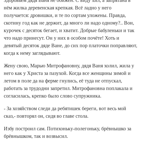
Здоровьем дядя Ваня не обижен. С виду хил, а запрятана в
нём жилка деревенская крепкая. Всё ладно у него
получается: дровишки, и те по сортам уложены. Правда,
скотину год как не держит, да много ли надо одному?.. Вон,
курочек с десяток бегает, и хватит. Добрые бабуленьки и так
что надо принесут. Он у них в особом почёте! Хоть и
девятый десяток дяде Ване, до сих пор платочки поправляют,
когда к нему заглядывают.
Жену свою, Марью Митрофановну, дядя Ваня холил, жила у
него как у Христа за пазухой. Когда все женщины зимой и
летом в поле да на ферме гнулись, её туда не отпускал,
работать за трудодни запретил. Митрофановна поплакала и
согласилась, крепко было слово супружника.
- За хозяйством следи да ребятишек береги, вот весь мой
сказ,- повторял он, сидя во главе стола.
Избу построил сам. Потихоньку-полегоньку, брёвнышко за
брёвнышком, так и возвысил.