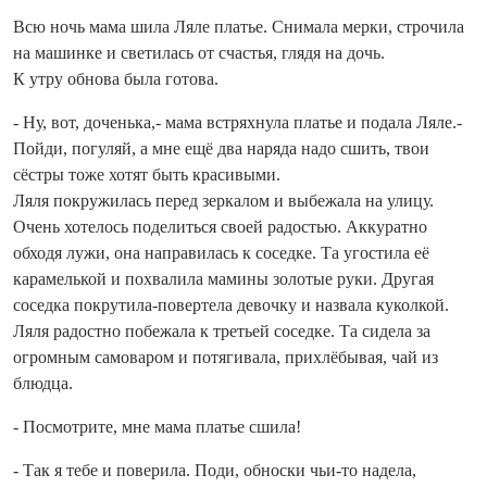
Всю ночь мама шила Ляле платье. Снимала мерки, строчила
на машинке и светилась от счастья, глядя на дочь.
К утру обнова была готова.
- Ну, вот, доченька,- мама встряхнула платье и подала Ляле.-
Пойди, погуляй, а мне ещё два наряда надо сшить, твои
сёстры тоже хотят быть красивыми.
Ляля покружилась перед зеркалом и выбежала на улицу.
Очень хотелось поделиться своей радостью. Аккуратно
обходя лужи, она направилась к соседке. Та угостила её
карамелькой и похвалила мамины золотые руки. Другая
соседка покрутила-повертела девочку и назвала куколкой.
Ляля радостно побежала к третьей соседке. Та сидела за
огромным самоваром и потягивала, прихлёбывая, чай из
блюдца.
- Посмотрите, мне мама платье сшила!
- Так я тебе и поверила. Поди, обноски чьи-то надела,