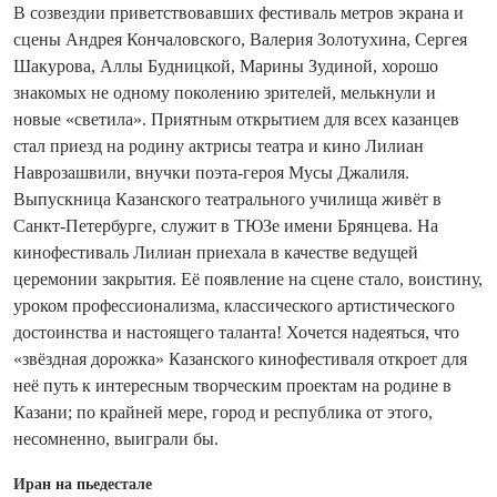
В созвездии приветствовавших фес­тиваль метров экрана и
сцены Андрея Кончаловского, Валерия Золотухина, Сергея
Шакурова, Аллы Будницкой, Марины Зудиной, хорошо
знакомых не одному поколению зрителей, мелькнули и
новые «светила». Приятным открытием для всех казанцев
стал приезд на родину актрисы театра и кино Лилиан
Наврозашвили, внучки поэта-героя Мусы Джалиля.
Выпускница Казанского театрального училища живёт в
Санкт-Петербурге, служит в ТЮЗе имени Брянцева. На
кинофестиваль Лилиан приехала в качестве ведущей
церемонии закрытия. Её появление на сцене стало, воистину,
уроком профессионализма, классического артистического
достоинства и настоящего таланта! Хочется надеяться, что
«звёздная дорожка» Казанского кинофестиваля откроет для
неё путь к интересным творческим проектам на родине в
Казани; по крайней мере, город и респуб­лика от этого,
несомненно, выиграли бы.
Иран на пьедестале