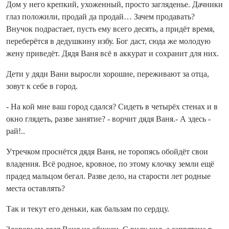
Дом у него крепкий, ухоженный, просто загля­денье. Дачники
глаз положили, продай да продай… Зачем продавать?
Внучок подрастает, пусть ему всего десять, а придёт время,
переберётся в дедушкину избу. Бог даст, сюда же молодую
жену приведёт. Дядя Ваня всё в аккурат и сохранит для них.
Дети у дяди Вани выросли хорошие, переживают за отца,
зовут к себе в город.
- На кой мне ваш город сдался? Сидеть в четырёх стенах и в
окно глядеть, разве занятие? - ворчит дядя Ваня.- А здесь -
рай!..
Утречком проснётся дядя Ваня, не торопясь обойдёт свои
владения. Всё родное, кровное, по этому клочку земли ещё
прадед мальцом бегал. Разве дело, на старости лет родные
места оставлять?
Так и текут его деньки, как бальзам по сердцу.