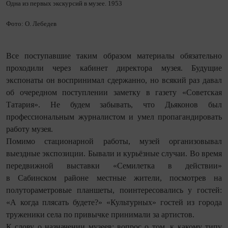
Одна из первых экскурсий в музее. 1953
Фото: О. Лебедев
Все поступавшие таким образом материалы обязательно
проходили через кабинет директора музея. Будущие
экспонаты он воспринимал сдержанно, но всякий раз давал
об очередном поступлении заметку в газету «Советская
Татария». Не будем забывать, что Дьяконов был
профессиональным журналистом и умел пропагандировать
работу музея.
Помимо стационарной работы, музей организовывал
выездные экспозиции. Бывали и курьёзные случаи. Во время
передвижной выставки «Семилетка в действии»
в Сабинском районе местные жители, посмотрев на
полутораметровые планшеты, поинтересовались у гостей:
«А когда плясать будете?» «Культурных» гостей из города
труженики села по привычке принимали за артистов.
К слову о назначении музеев: вопрос о том, к какому типу