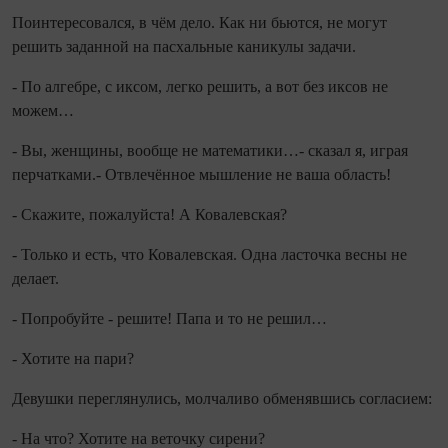
Поинтересовался, в чём дело. Как ни бьются, не мо­гут
решить заданной на пасхальные каникулы задачи.
- По алгебре, с иксом, легко решить, а вот без ик­сов не
можем…
- Вы, женщины, вообще не математики…- ска­зал я, играя
перчатками.- Отвлечённое мышление не ваша область!
- Скажите, пожалуйста! А Ковалевская?
- Только и есть, что Ковалевская. Одна ласточка весны не
делает.
- Попробуйте - решите! Папа и то не решил…
- Хотите на пари?
Девушки переглянулись, молчаливо обменявшись согласием:
- На что? Хотите на веточку сирени?