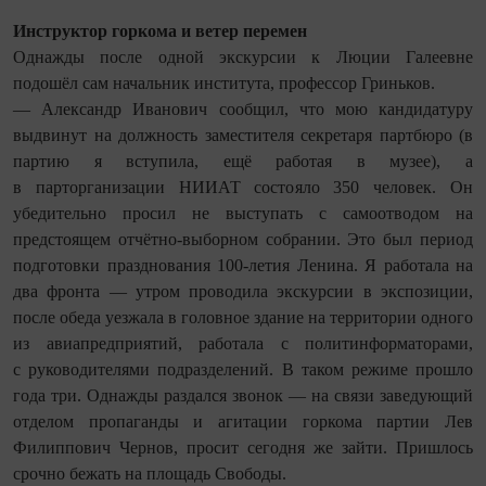
Инструктор горкома и ветер перемен
Однажды после одной экскурсии к Люции Галеевне
подошёл сам начальник института, профессор Гриньков.
— Александр Иванович сообщил, что мою кандидатуру
выдвинут на должность заместителя секретаря партбюро (в
партию я вступила, ещё работая в музее), а
в парторганизации НИИАТ состояло 350 человек. Он
убедительно просил не выступать с самоотводом на
предстоящем отчётно-выборном собрании. Это был период
подготовки празднования 100-летия Ленина. Я работала на
два фронта — утром проводила экскурсии в экспозиции,
после обеда уезжала в головное здание на территории одного
из авиапредприятий, работала с политинформаторами,
с руководителями подразделений. В таком режиме прошло
года три. Однажды раздался звонок — на связи заведующий
отделом пропаганды и агитации горкома партии Лев
Филиппович Чернов, просит сегодня же зайти. Пришлось
срочно бежать на площадь Свободы.