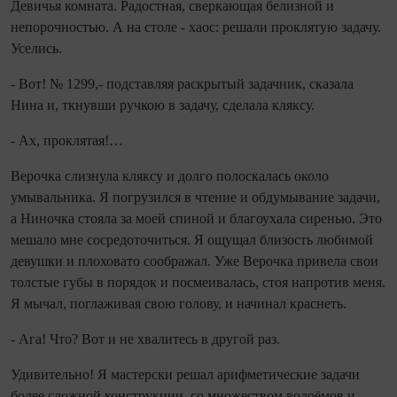
Девичья комната. Радостная, сверкающая белиз­ной и
непорочностью. А на столе - хаос: решали про­клятую задачу.
Уселись.
- Вот! № 1299,- подставляя раскрытый задач­ник, сказала
Нина и, ткнувши ручкою в задачу, сделала кляксу.
- Ах, проклятая!…
Верочка слизнула кляксу и долго полоскалась око­ло
умывальника. Я погрузился в чтение и обдумывание задачи,
а Ниночка стояла за моей спиной и благоухала сиренью. Это
мешало мне сосредоточиться. Я ощущал близость любимой
девушки и плоховато соображал. Уже Верочка привела свои
толстые губы в порядок и посмеивалась, стоя напротив меня.
Я мычал, погла­живая свою голову, и начинал краснеть.
- Ага! Что? Вот и не хвалитесь в другой раз.
Удивительно! Я мастерски решал арифметические задачи
более сложной конструкции, со множеством водоёмов и