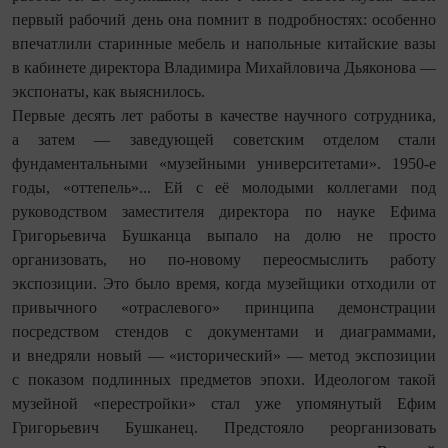
первый рабочий день она помнит в подробностях: особенно
впечатлили старинные мебель и напольные китайские вазы
в кабинете директора Владимира Михайловича Дьяконова —
экспонаты, как выяснилось.
Первые десять лет работы в качестве научного сотрудника,
а затем — заведующей советским отделом стали
фундаментальными «музейными университетами». 1950-е
годы, «оттепель»... Ей с её молодыми коллегами под
руководством заместителя директора по науке Ефима
Григорьевича Бушканца выпало на долю не просто
организовать, но по-новому переосмыслить работу
экспозиции. Это было время, когда музейщики отходили от
привычного «отраслевого» принципа демонстрации
посредством стендов с документами и диаграммами,
и внедряли новый — «исторический» — метод экспозиции
с показом подлинных предметов эпохи. Идеологом такой
музейной «перестройки» стал уже упомянутый Ефим
Григорьевич Бушканец. Предстояло реорганизовать