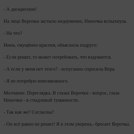
- А дискресион!
На лице Верочки застыло недоумение, Ниночка вспыхнула.
- На что?
Нина, смущённо краснея, объяснила подруге:
- Если решит, то может потребовать, что взду­мается.
- А если у меня нет этого? - испуганно спросила Вера.
- Я не потребую невозможного.
Молчание. Переглядка. В глазах Верочки - во­прос, глаза
Ниночки - в стыдливой туманности.
- Так как же? Согласны?
- Он всё равно не решит! Я в этом уверена,- бросает Верочка.