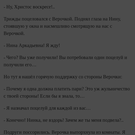
- Ну, Христос воскресе!..
Трижды поцеловался с Верочкой. Поднял глаза на Нину,
стоявшую у окна и насмешливо смотрящую на нас с
Верочкой.
- Нина Аркадьевна! Я жду!
- Чего? Вы уже получили! Вы потребовали один поцелуй и
получили его…
Но тут я нашёл горячую поддержку со стороны Верочки:
- Почему я одна должна платить пари? Это уж жульничество
с твоей стороны! Если бы я знала, то…
- Я назначал поцелуй для каждой из вас…
- Конечно! Нинка, не вздорь! Зачем же ты меня подвела?..
Подруги поссорились. Верочка выпорхнула из ком­наты. Я