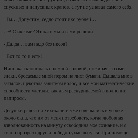
спускных и напускных кранов, а тут не уз­навал самого себя.
- Гм… Допустим, седло стоит икс рублей…
- Э! С иксами? Этак‑то мы и сами решили!
- Да, да… вам надо без иксов?
- Вот то‑то и есть!
Ниночка склонилась над моей головой, пожирая глазами
знаки, бросаемые мной пером на лист бу­маги. Дышала мне в
затылок, щекотала завитком во­лос, и все мои математические
способности улетали, как дым раскуриваемой в волнении
папиросы.
Девушки радостно хихикали и уже совещались в уголке
около окна, что им от меня потребовать, когда любовная
взволнованность на минуту освободила моё сознание, и я
точно прозрел вдруг и победно ухмыльнулся. При помощи