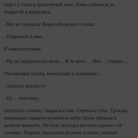
сидел у стола в трагической позе. Нина побе­жала за
подругой и вернулась:
- Вот не ожидала! Верка обиделась и ушла…
- Разрешите и мне…
Я пожал плечами.
- Ну, не сердитесь на меня… Я не могу… Мне… стыдно…
Умоляющий взгляд, виноватый и покорный…
- Христос воскресе!
- Ну… воистину…
Опустила головку. Закрыла глаза. Спрятала губы. Трижды
поцеловал горящую пунцовую щёку. Нина убежала в
дальние комнаты. На полу осталась веточ­ка сирени с её
головки. Поднял, поцеловал веточку и ушёл, полный