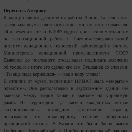
Перегнать Америку
К концу первого десятилетия работы Люция Галеевна уже
заведовала двумя советскими отделами, но это не помешало
ей переменить стезю. В 1963 году её пригласили методистом
по экспозиционной работе в Научно‑исследовательский
институт авиа­ционных технологий, работающий в системе
Министерства авиационной промышленности СССР.
Дьяконов до последнего отказывался подписать заявление
об уходе, и в итоге это сделал его зам. Бушканец со словами:
«Ты ещё сюда вернёшься» — как в воду глядел!
В отличие от музея, экспозиция НИИАТ была «закрытым
объектом». Она располагалась в двухэтажном здании без
вывески между озером Кабан и выездом на Кировскую
дамбу. На территории 1,5 тысячи квадратных метров
экспонировались последние достижения отрасли,
показывали их инженерному составу оборонных
предприятий страны. В Казани это были Завод имени
Горбунова, Вертолётный и Приборостроительный заводы,