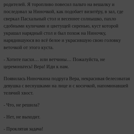
родителей. Я торопливо повесил пальто на вешалку и
последовал за Ниночкой, как подобает визитёру, в зал, где
сверкал Пасхальный стол и весен­нее солнышко, пахло
сдобными куличами и цветущей сиренью, куст которой
украшал нарядный стол и был похож на Ниночку,
нарядившуюся во всё белое и укра­сившую свою головку
веточкой от этого куста.
- Хотите пасхи… или ветчины… Пожалуйста, не
церемоньтесь! Вера! Иди к нам.
Появилась Ниночкина подруга Вера, некрасивая белесоватая
девушка с веснушками на лице и с косич­кой, напоминавшей
телячий хвост.
- Что, не решила?
- Нет, не выходит.
- Проклятая задача!