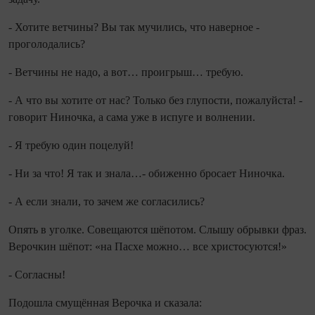
- Хотите ветчины? Вы так мучились, что навер­ное -
проголодались?
- Ветчины не надо, а вот… проигрыш… требую.
- А что вы хотите от нас? Только без глупости, пожалуйста! -
говорит Ниночка, а сама уже в испуге и волнении.
- Я требую один поцелуй!
- Ни за что! Я так и знала…- обиженно бросает Ниночка.
- А если знали, то зачем же согласились?
Опять в уголке. Совещаются шёпотом. Слышу об­рывки фраз.
Верочкин шёпот: «на Пасхе можно… все христосуются!»
- Согласны!
Подошла смущённая Верочка и сказала: