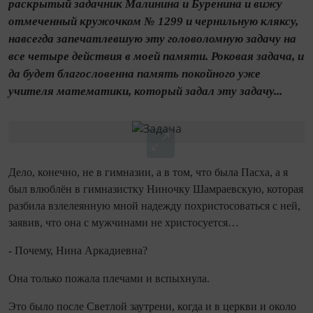
раскрытый задачник Ма­линина и Буренина и вижу
отмеченный кружочком № 1299 и чернильную кляксу,
навсегда запечатлев­шую эту головоломную задачу на
все четыре действия в моей памяти. Роковая задача, и
да будет благо­словенна память покойного уже
учителя математики, который задал эту задачу...
Дело, конечно, не в гимназии, а в том, что была Пасха, а я
был влюблён в гимназистку Ни­ночку Шамраевскую, которая
разбила взлелеянную мной надежду похристосоваться с ней,
заявив, что она с мужчинами не христосуется…
- Почему, Нина Аркадиевна?
Она только пожала плечами и вспыхнула.
Это было после Светлой заутрени, когда и в церкви и около