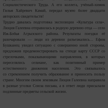
Социалистического Труда. А его коллега, учёный‑химик
Гильм Хайревич Камай, передал музею более два­дцати
авторских свидетельств!
Трудно давалась подготовка экспозиции «Культура села».
Люция Галеевна отправилась в родную деревню отца — село
Иж-Бобья Агрызского района. Результаты поездки её
разочаровали — люди из деревни разъезжались… Ефим
Бушканец увидел ситуацию с совершенно иной стороны,
предложив продемонстрировать на стенде карту СССР со
стрелочками, показывающими направления, в которых
переселялись сельчане, как позитивный пример
естественного движения населения. Это связывалось
со стремлением получить образование и приносить пользу
стране. Многим своим землякам Люция Галеевна направила
в разные уголки Союза письма, а в ответ люди присылали
подлинные предметы сельской жизни.