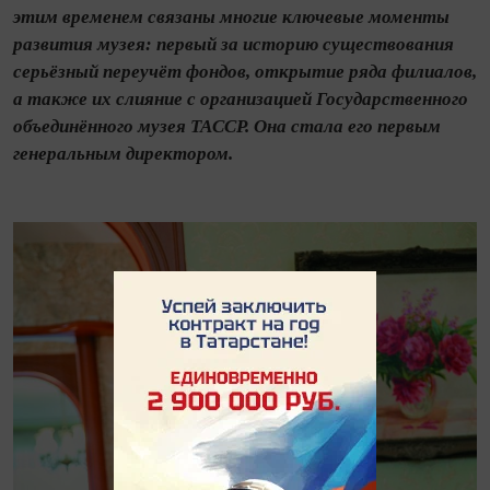
этим временем связаны многие ключевые моменты
развития музея: первый за историю существования
серьёзный переучёт фондов, открытие ряда филиалов,
а также их слияние с организацией Государственного
объединённого музея ТАССР. Она стала его первым
генеральным директором.