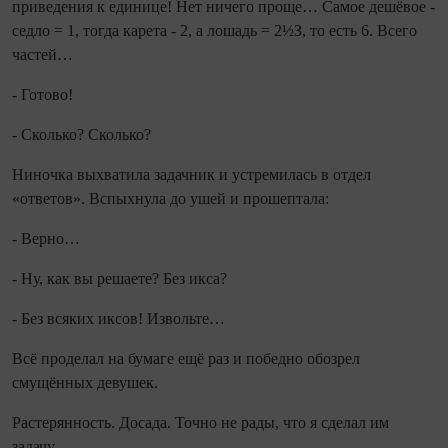
приведения к единице! Нет ничего проще… Самое дешёвое -
седло = 1, тогда карета - 2, а лошадь = 2½З, то есть 6. Всего
частей…
- Готово!
- Сколько? Сколько?
Ниночка выхватила задачник и устремилась в отдел
«ответов». Вспыхнула до ушей и прошептала:
- Верно…
- Ну, как вы решаете? Без икса?
- Без всяких иксов! Извольте…
Всё проделал на бумаге ещё раз и победно обозрел
смущённых девушек.
Растерянность. Досада. Точно не рады, что я сделал им
задачу.