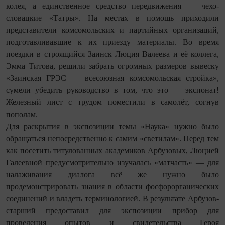
колея, а единственное средство передвижения — чехо­
словацкие «Татры». На местах в помощь приходили
представители комсомольских и партийных организаций,
подготавливавшие к их приезду материалы. Во время
поездки в строящийся Заинск Люция Валеева и её коллега,
Эмма Титова, решили забрать огромных размеров вывеску
«Заинская ГРЭС — всесоюзная комсомольская стройка»,
сумели убедить руководство в том, что это — экспонат!
Железный лист с трудом поместили в самолёт, согнув
пополам.
Для раскрытия в экспозиции темы «Наука» нужно было
обращаться непосредственно к самим «светилам». Перед тем
как посетить титулованных академиков Арбузовых, Люцией
Галеевной предусмотрительно изучалась «матчасть» — для
налаживания диалога всё же нужно было
продемонстрировать знания в области фосфорорганических
соединений и владеть терминологией. В результате Арбузов-
старший предоставил для экспозиции прибор для
проведения опытов и свидетельства Героя