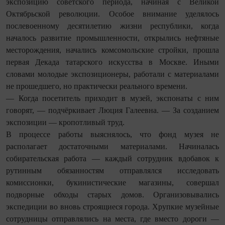
экспозицию советского периода, начиная с Великой
Октябрьской революции. Особое внимание уделялось
послевоенному десятилетию жизни респуб­лики, когда
началось развитие промышленности, открылись неф­тяные
месторождения, начались комсомольские стройки, прошла
первая Декада татарского искусства в Москве. Иными
словами молодые экспозицио­неры, работали с материалами
не прошедшего, но практически реального времени.
— Когда посетитель приходит в музей, экспонаты с ним
говорят, — подчёркивает Люция Галеевна. — За созданием
экспозиции — кропотливый труд.
В процессе работы выяснялось, что фонд музея не
располагает достаточными материалами. Начиналась
собирательская работа — каждый сотрудник вдобавок к
рутинным обязанностям отправлялся исследовать
комиссионки, букинистические магазины, совершал
подворные обходы старых домов. Организовывались
экспедиции во вновь строящиеся города. Хрупкие музейные
сотрудницы отправлялись на места, где вместо дороги —