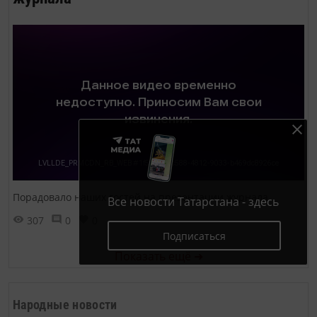
Порадовало наших гостей на презентации журнала
Все новости Татарстана - здесь
307
0
0
Подписаться
Показать ещё ➜
Народные новости